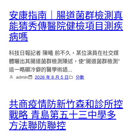
安康指南｜腸道菌群檢測真
能猜秀傳醫院健檢項目測疾
病嗎
科技日報記者 陳曦 前不久，某位演員在社交媒
體曬出其腸道菌群檢測陳述，使“腸道菌群檢測”
這一略顯冷僻的醫學術語…
admin
2026 年 8 月 5 日
分數
共商疫情防新竹森和診所控
戰略 青島第五十三中學多
方法聯防聯控