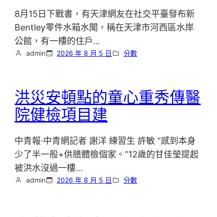
8月15日下戰書，有天津網友在社交平臺發布新
Bentley零件水箱水聞，稱在天津市河西區水岸
公館，有一樓的住戶…
admin
2026 年 8 月 5 日
分數
洪災安頓點的童心重秀傳醫
院健檢項目建
中青報·中青網記者 謝洋 練習生 許敏 “感到本身
少了半一般+供膳體檢個家。”12歲的甘佳瑩提起
被洪水沒過一樓…
admin
2026 年 8 月 5 日
分數