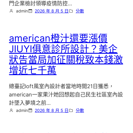
門企業檢討領導疫情防控…
admin
2026 年 8 月 5 日
分數
american橙汁還要漲價
JIUYI俱意診所設計？美企
狀告當局加征關稅致本錢激
增近七千萬
總臺記loft風室內設計者當地時間21日獲悉，
american一家果汁她回想起自己民生社區室內設
計墜入夢境之前…
admin
2026 年 8 月 5 日
分數