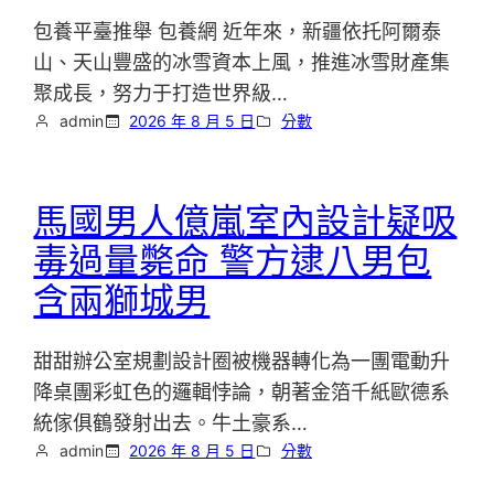
包養平臺推舉 包養網 近年來，新疆依托阿爾泰
山、天山豐盛的冰雪資本上風，推進冰雪財產集
聚成長，努力于打造世界級…
admin
2026 年 8 月 5 日
分數
馬國男人億嵐室內設計疑吸
毒過量斃命 警方逮八男包
含兩獅城男
甜甜辦公室規劃設計圈被機器轉化為一團電動升
降桌團彩虹色的邏輯悖論，朝著金箔千紙歐德系
統傢俱鶴發射出去。牛土豪系…
admin
2026 年 8 月 5 日
分數