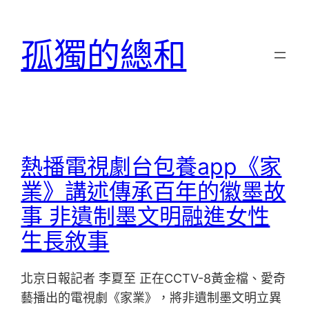
跳
至
孤獨的總和
主
要
內
容
熱播電視劇台包養app《家
業》講述傳承百年的徽墨故
事 非遺制墨文明融進女性
生長敘事
北京日報記者 李夏至 正在CCTV-8黃金檔、愛奇
藝播出的電視劇《家業》，將非遺制墨文明立異