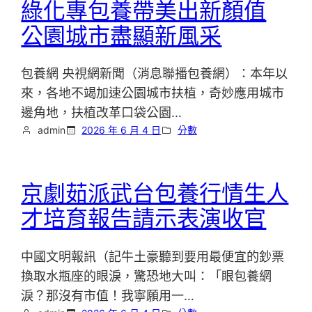
綠化專包養帶美出新顏值
公園城市盡顯新風采
包養網 央視網新聞（消息聯播包養網）：本年以
來，各地不竭加速公園城市扶植，奇妙應用城市
邊角地，扶植改革口袋公園…
admin
2026 年 6 月 4 日
分數
京劇茹派武台包養行情生人
才培育報告請示表演收官
中國文明報訊（記牛土豪聽到要用最便宜的鈔票
換取水瓶座的眼淚，驚恐地大叫：「眼包養網
淚？那沒有市值！我寧願用一…