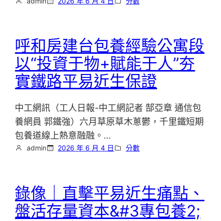
admin
2026 年 6 月 4 日
分數
呼和房建台包養經驗公寓段
以“投資于物+賦能于人”夯
實鐵路平易近生保證
中工網訊（工人日報-中工網記者 郜亞章 通信包
養網員 郭鐵強）六月草原草木蔥鬱，千里鐵短期
包養道線上熱意融融。…
admin
2026 年 6 月 4 日
分數
錄像｜直擊平易近生痛點、
盤活存量資本&#3專包養2;