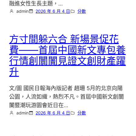
融進女性生長主題，…
admin
2026 年 6 月 4 日
分數
方寸間躲六合 新場景促花
費——首屆中國新文專包養
行情創闤闠見證文創財產躍
升
文/圖 國民日報海內版記者 趙珊 5月的北京向陽
公園，人流如織，熱烈不凡。首屆中國新文創闤
闠暨潮玩游園會近日在…
admin
2026 年 6 月 4 日
分數