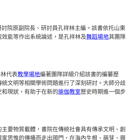
子研討院原副院長、研討員孔祥林主編。該書依托山東
院效能等作出系統論述，是孔祥林及
舞蹈場地
其團隊
祥林代表
教學場地
編著團隊詳細介紹該書的編纂歷
傳統文明等相關學術問題進行了深刻研討。大師分歧
史和現狀，有助于在新的
瑜伽教室
歷史時期進一個步
的主要物質載體，書院在傳統社會具有傳承文明、創
儒家思惟的傳播而走出國門，在海內生根、萌芽、興