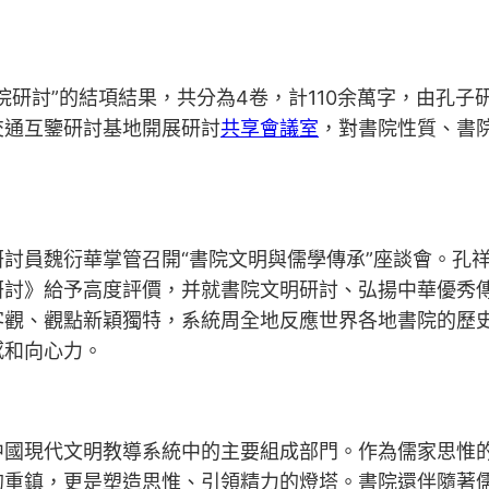
院研討”的結項結果，共分為4卷，計110余萬字，由孔
交通互鑒研討基地開展研討
共享會議室
，對書院性質、書
討員魏衍華掌管召開“書院文明與儒學傳承”座談會。孔
研討》給予高度評價，并就書院文明研討、弘揚中華優秀
客觀、觀點新穎獨特，系統周全地反應世界各地書院的歷
感和向心力。
中國現代文明教導系統中的主要組成部門。作為儒家思惟
的重鎮，更是塑造思惟、引領精力的燈塔。書院還伴隨著