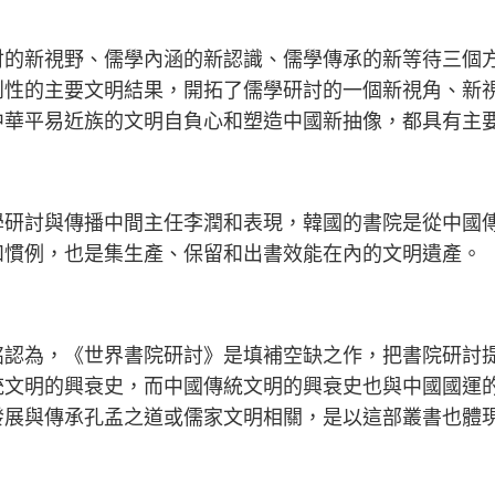
討的新視野、儒學內涵的新認識、儒學傳承的新等待三個
創性的主要文明結果，開拓了儒學研討的一個新視角、新
中華平易近族的文明自負心和塑造中國新抽像，都具有主
學研討與傳播中間主任李潤和表現，韓國的書院是從中國
和慣例，也是集生產、保留和出書效能在內的文明遺產。
銘認為，《世界書院研討》是填補空缺之作，把書院研討
統文明的興衰史，而中國傳統文明的興衰史也與中國國運
發展與傳承孔孟之道或儒家文明相關，是以這部叢書也體