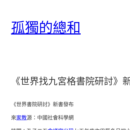
跳
至
孤獨的總和
主
要
內
容
《世界找九宮格書院研討》
《世界書院研討》新書發布
來
家教
源：中國社會科學網