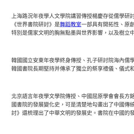
上海路況年夜學人文學院講習傳授楊慶存從儒學研
《世界書院研討》是
舞蹈教室
一部具有開拓性、原
特別是儒家文明的胸無點墨與世界影響，以及樹立
韓國國立安東年夜學終身傳授、孔子研討院海內儒
韓國書院長期堅持并傳承了獨立的祭享禮儀、儀式
北京語言年夜學文學院傳授、中國屈原學會會長方
國書院的發展變化史，可是清楚地勾畫出了中國傳
討》還梳理出了中華文明的發展史。書院在中國的