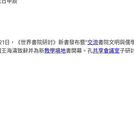
六日甲辰
月21日，《世界書院研討》新書發布暨“
交流
書院文明與儒
輯王海濤致辭并為新
教學場地
書開幕。孔
共享會議室
子研