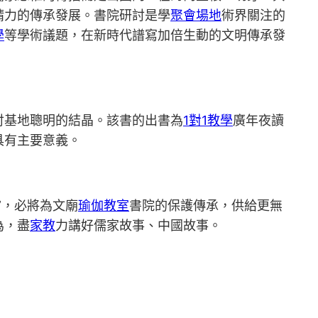
精力的傳承發展。書院研討是學
聚會場地
術界關注的
學
等學術議題，在新時代譜寫加倍生動的文明傳承發
討基地聰明的結晶。該書的出書為
1對1教學
廣年夜讀
具有主要意義。
”，必將為文廟
瑜伽教室
書院的保護傳承，供給更無
為，盡
家教
力講好儒家故事、中國故事。