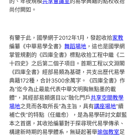
的、年夜規模
共享會議室
的易學典籍的點校收拾
尚付闕如。
有鑒于此，國學網于2012年1月，發起收拾
家教
編纂《中華易學全書》
舞蹈場地
，這也是國學網
掌管規劃的《四庫全書》標點收拾工程中繼《二
十四史》之后第二個子項目。首期工程以文淵閣
《四庫全書》經部易類為基礎，共支出歷代易學
典籍172種，合計3500余萬字。《四庫全書》作
為“迄今為止最能代表中華文明胸無點墨的載
體”，其經部易類選目以“融化門戶
共享空間
教學
場地
之見而各取所長”為主旨，具有
講座場地
“續
補亡佚”的特點（任繼愈），是為易學研討文獻藍
本之首選，其收拾編纂對于探尋現代易學傳承、
構建新時期的易學體系，無疑起著舉
瑜伽教室
足