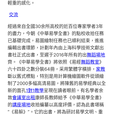
輕重的感化。
交流
經過來自全國30余所高校的近百位專家學者3年
的盡力，今朝《中華易學全書》的點校收拾任務
已基礎完成，易圖繪制任務也已順利結束，進進
編輯出書環節，計劃年內由上海科學技術文獻出
書社正式出書，至遲于2016年所有的出
舞蹈場地
齊。《中華易學全書》將依照《易經
舞蹈教室
》
六十四卦之數分裝64冊，采用繁體字橫排，
家教
斷以舊式標點，特別是用計算機繪圖軟件從頭繪
制了2000多幅高清易圖，將陳舊的易學經典以全
新的面孔
1對1教學
呈現在讀者眼前。有名學者余
敦
會議室出租
康師長教師給予《中華易學全書》
的
講座場地
收拾編纂以高度評價，認為此書堪稱
“《易躲》”。它的出書，將為研討易學文明、重