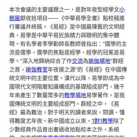
本次會議的主要議題之一，是對年夜型經學文
小
樹屋
獻收拾項目——《中華易學全書》點校稿進
行審議并統稿。《易經》是中國最陳舊的文明經
典，易學是中華平易近族精力與聰明的集中體
現。有名學者李學勤師長教師曾指出：“國學的主
流是儒學，儒學的焦點是經學，經學的冠冕是易
學。”深入地歸納綜合了作
交流
為
瑜伽場地
“群經
之首，
瑜伽教室
年夜道之源”的《易經》在中國傳
統文明中的主要位置。漢代以降，易學即成為中
國現代文明階層知識構成的基礎組成部門，幾千
年來產生了數量眾多的
教學場地
易學著作，是我
國傳統文明的主要組成部門。群經之中，《易
經》最為難治，對于明天的讀者來說，閱讀、懂
得難度尤年夜。新中國成立以來，
1對1教學
除了
少數經典作品曾出書過收拾點校本之外，系統