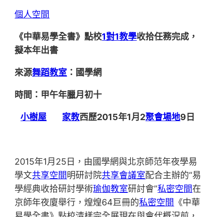
個人空間
《中華易學全書》點校
1對1教學
收拾任務完成，
擬本年出書
來源
舞蹈教室
：國學網
時間：甲午年臘月初十
小樹屋
家教
西歷2015年1月2
聚會場地
9日
2015年1月25日，由國學網與北京師范年夜學易
學文
共享空間
明研討院
共享會議室
配合主辦的“易
學經典收拾研討學術
瑜伽教室
研討會”
私密空間
在
京師年夜廈舉行，煌煌64巨冊的
私密空間
《中華
易學全書》點校清樣完全展現在與會代概況前，