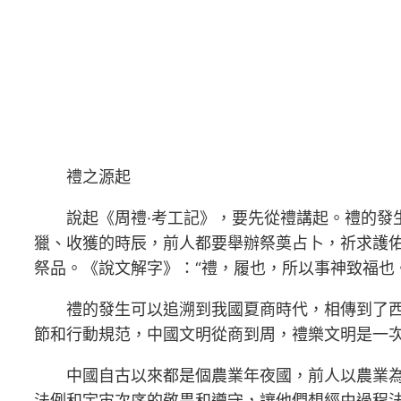
禮之源起
說起《周禮·考工記》，要先從禮講起。禮的發
獵、收獲的時辰，前人都要舉辦祭奠占卜，祈求護佑
祭品。《說文解字》：“禮，履也，所以事神致福也
禮的發生可以追溯到我國夏商時代，相傳到了西
節和行動規范，中國文明從商到周，禮樂文明是一
中國自古以來都是個農業年夜國，前人以農業
法例和宇宙次序的敬畏和遵守，讓他們想經由過程法