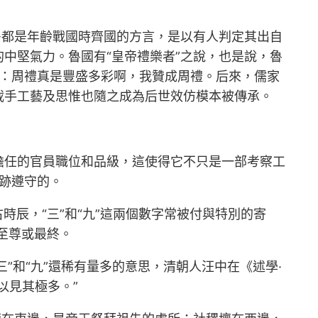
多都是年齡戰國時齊國的方言，是以有人判定其出自
中堅氣力。魯國有“皇帝禮樂者”之說，也是說，魯
是：周禮真是豐盛多彩啊，我贊成周禮。后來，儒家
載手工藝及思惟也隨之成為后世效仿模本被傳承。
擔任的官員職位和品級，這使得它不只是一部考察工
有跡遵守的。
時辰，“三”和“九”這兩個數字常被付與特別的寄
現至尊或最終。
“三”和“九”還稀有量多的意思，清朝人汪中在《述學·
以見其極多。”