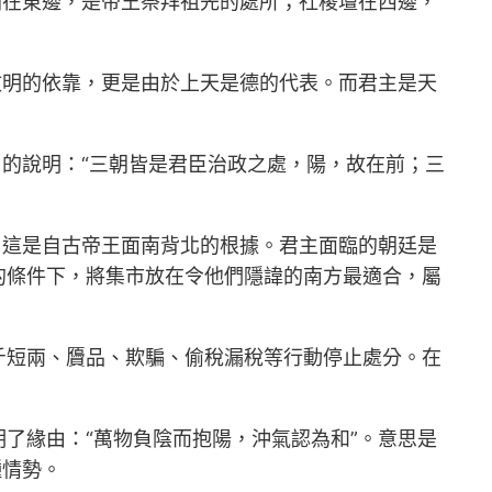
廟在東邊，是帝王祭拜祖先的處所；社稷壇在西邊，
文明的依靠，更是由於上天是德的代表。而君主是天
》的說明：“三朝皆是君臣治政之處，陽，故在前；三
，這是自古帝王面南背北的根據。君主面臨的朝廷是
的條件下，將集市放在令他們隱諱的南方最適合，屬
斤短兩、贗品、欺騙、偷稅漏稅等行動停止處分。在
了緣由：“萬物負陰而抱陽，沖氣認為和”。意思是
種情勢。