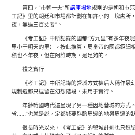
第四，“市朝一夫”所
講座場地
規則的是朝和市范
工記》里的朝廷和市場都計劃在如許小的一塊處所
夜，無過三百丈者”。
《考工記》中所記錄的國都“方九里”有多年夜
里小于明天的里）。按此推算，周皇帝的國都鉅細
積也不年夜，但在阿誰時期，是足夠的。
禮之實行
《考工記》中所記錄的營城方式被后人稱作最
規制還都只逗留在幻想階段，未用于實行。
年齡戰國時代還呈現了另一種因地營城的方式。
省……”也就是說，定都城要斟酌周邊的地輿周遭的
很長時光以來，《考工記》的營城計劃也只逗留