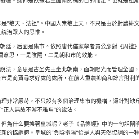
社禝壇。擺佈是依據君王面南的標的目的而定。也就是祖
是“敬天、法祖”。中國人崇敬上天，不只是由於對農耕
久統治眾人的思惟。
是朝廷，后面是集市。依照唐代儒家學者賈公彥對《周禮
層意思，一是陰陽，二是朝和市的效能。
的說法，意思是古圣先王坐北朝南，面朝陽光而管理全國
集市是商賈尋求好處的處所，在前人重農抑商和諱言財利
治理非常嚴苛，不只設有多個治理集市的機構，還針對缺
“正人無故不游不雅焉”的說法。
但為什么要挨著皇城呢？老子《品德經》中的一句話闡明
新的協調體。皇城的“負陰抱陽”恰是人與天然協調的一