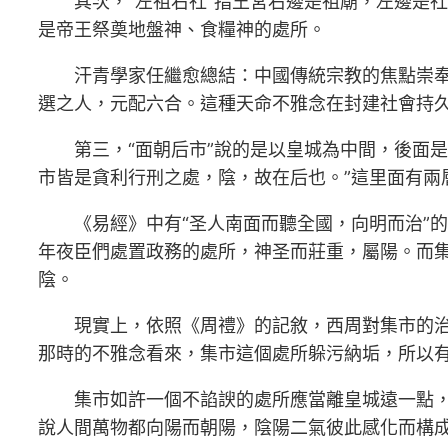
其次，“左祖右社”指王宮右邊是祖廟，左邊是
是帝王祭奠地盤神、食糧神的處所。
汗青學家任繼愈總結：中國傳統宗教的焦點崇奉
選之人，元配六合。這種天命不雅念在封建社會持
第三，“面朝后市”說的是以皇城為中間，後面
市皆是貪利行刑之處，陰，故在后也。”這里面有兩
《易經》中有“圣人南面而聽全國，向明而治”
年夜臣們處置政務的處所，神圣而莊重，屬陽。而
陰。
現實上，依照《周禮》的記敘，西周對集市的
那時的不雅念看來，集市這個處所躲污納垢，所以有
集市如許一個不諂諛的處所應當離皇城遠一點，
說人間萬物都向陽而朝陽，陰陽二氣彼此感化而構成