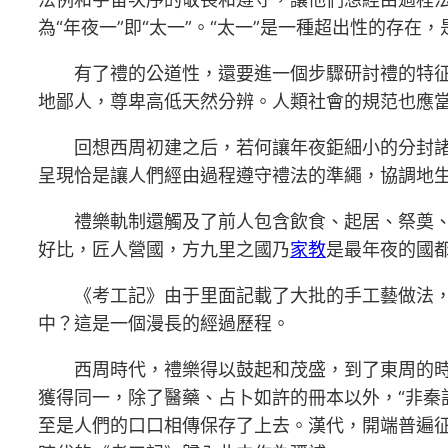
為“年夜一”即“太一”。“太一”是一種超出性的存
有了禮的公道性，還要進一個步驟研討禮的特征
地鄙人，尊卑高低天然分辨。人類社會的規范也應
回想西周初建之后，若何讓年夜鉅細小的分封
呈現恰是讓人們經由過程遵守禮法的準繩，協調地
禮樂軌制還觸及了前人包含飲食、起居、祭奠
好比，匠人營國，方九里之國乃
家教
是最年夜的國
《考工記》由于里面記載了大批的手工藝做法
中？這是一個漫長的經過歷程。
西周時代，禮樂得以鼓起和茂盛，到了東周的時
獲得同一，除了醫藥、占卜如許的冊本以外，“非秦
至是人們的口口相傳保存了上去。漢代，開端普遍