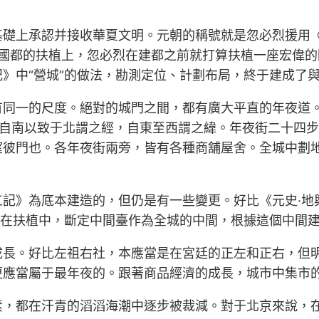
礎上承認并接收華夏文明。元朝的稱號就是忽必烈援用《易
。在國都的扶植上，忽必烈在建都之前就打算扶植一座宏偉
》中“營城”的做法，勘測定位、計劃布局，終于建成了
同一的尺度。絕對的城門之間，都有廣大平直的年夜道。
“自南以致于北謂之經，自東至西謂之緯。年夜街二十四步
望彼門也。各年夜街兩旁，皆有各種商舖屋舍。全城中劃
記》為底本建造的，但仍是有一些變更。好比《元史·地
都在扶植中，斷定中間臺作為全城的中間，根據這個中間
成長。好比左祖右社，本應當是在宮廷的正左和正右，但
更應當屬于最年夜的。跟著商品經濟的成長，城市中集市
素，都在汗青的滔滔海潮中逐步被裁減。對于北京來說，