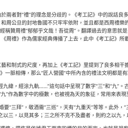
於兩者對“禮”的理念是分歧的。《考工記》中的說話良
和周公旦的封地魯國不只牢牢依附，並且都是西周禮樂的
已經稱贊周禮“郁郁乎文哉！吾從周”。翻譯過去的意思就
，《周禮》作為儒家經典傳播了上去，此中《考工記》所
工藝和制式的尺度，再加上《考工記》里提到了良多相干
禮》一脈相傳，那么“匠人營國”中所內含的禮法文明都是
九緯，經涂九軌……”這句話中呈現了數字“三”和“九”。古
；“九”作為數字中的極數，也被視為天的象征，常用來表
婚要“三拜”，敬酒需“三巡”，天有“九重天”等等。此外，
之以三，以見其多；三之所不克不及盡者，則約之以九，