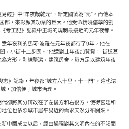
經》中“年夜哉乾元”，斷定國號為“元”。而他本
的國都，來彰顯其功業的巨大。他受命精曉儒學的劉
與《考工記》記錄中王城的規制最接近的元年夜都。
意年夜利的馬可·波羅在元年夜都待了9年，他在
闊，小街十二步闊。”他還對此年夜加贊賞：“街道甚
地為方形，劃線整潔，建筑房舍。每方足以建筑年夜
輿志》記錄，年夜都“城方六十里，十一門”，這也遠
建城，加倍便于城市治理。
明代卻將其分辨改在了左後方和右後方，使得宮廷和
的地位也依照城市居平易近的需求天然分布開來。
在新中國成立以后，經由過程對其文明內在的不竭闡