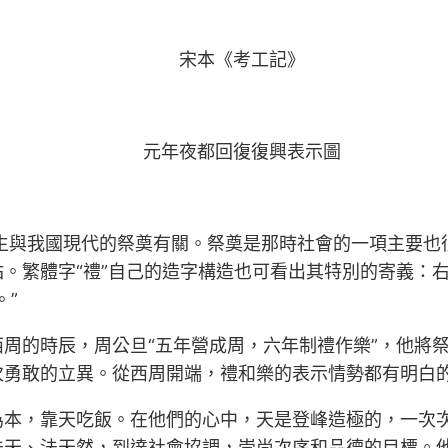
宋本《考工記》
元年夜都回復復興表示圖
生與我國現代的祭奠有關。祭奠是那時社會的一項主要也
。繁體字“禮”自己的造字構造也可看出其特別的寄義：右邊
。”
周的時辰，周公旦“五年營成周，六年制禮作樂”，他將祭
次勇敢的立異。從西周開端，禮和樂的表示情勢都有明白
為本，靠天吃飯。在他們的心中，天是登峰造極的，一次
天、法天然，到達社會協調，崇尚次序和品德的目標。他