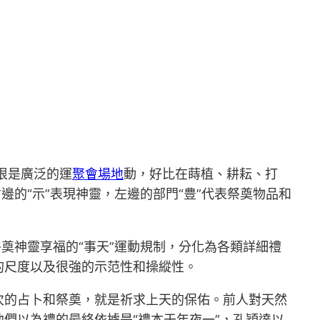
很是廣泛的運
聚會場地
動，好比在蒔植、耕耘、打
的“示”表現神靈，左邊的部門“豊”代表祭奠物品和
奠神靈享福的“事天”運動規制，分化為各類詳細禮
的尺度以及很強的示范性和操縱性。
次的占卜和祭奠，就是祈求上天的保佑。前人對天然
們以為禮的最終依據是“禮本于年夜一”，孔穎達以