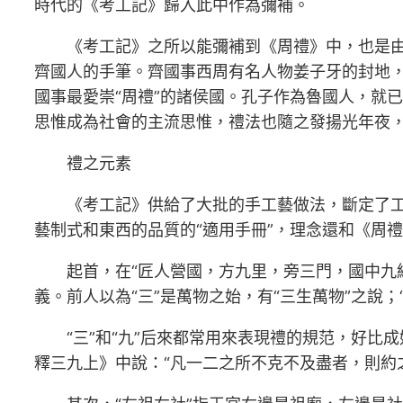
時代的《考工記》歸入此中作為彌補。
《考工記》之所以能彌補到《周禮》中，也是由
齊國人的手筆。齊國事西周有名人物姜子牙的封地，
國事最愛崇“周禮”的諸侯國。孔子作為魯國人，就
思惟成為社會的主流思惟，禮法也隨之發揚光年夜
禮之元素
《考工記》供給了大批的手工藝做法，斷定了
藝制式和東西的品質的“適用手冊”，理念還和《周
起首，在“匠人營國，方九里，旁三門，國中九經
義。前人以為“三”是萬物之始，有“三生萬物”之說
“三”和“九”后來都常用來表現禮的規范，好比成
釋三九上》中說：“凡一二之所不克不及盡者，則約