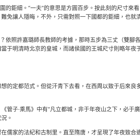
圍的鉅細。“一夫”的意思是方圓百步。按此刻的尺寸來看
，難免讓人隱晦，不外，只需對照一下國都的鉅細，也就清
呢？依照許嘉璐師長教師的考據，那時五步為三丈（雙腳
相當于明清時北京的皇城，而諸侯國的王城尺寸則略年夜
幻想的定都范式。但從汗青下去看，在西周以致于后來良
《管子·乘馬》中有“凡立都城，非于年夜山之下，必于
狀況。
在儒家的法紀和古制里。直至隋唐，才呈現了年夜致合適