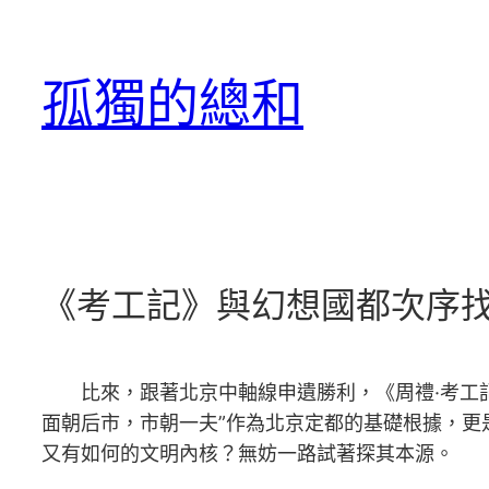
跳
至
孤獨的總和
主
要
內
容
《考工記》與幻想國都次序找
比來，跟著北京中軸線申遺勝利，《周禮·考工
面朝后市，市朝一夫”作為北京定都的基礎根據，更
又有如何的文明內核？無妨一路試著探其本源。