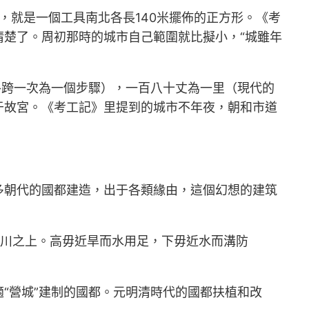
，就是一個工具南北各長140米擺佈的正方形。《考
楚了。周初那時的城市自己範圍就比擬小，“城雖年
各跨一次為一個步驟），一百八十丈為一里（現代的
于故宮。《考工記》里提到的城市不年夜，朝和市道
多朝代的國都建造，出于各類緣由，這個幻想的建筑
廣川之上。高毋近旱而水用足，下毋近水而溝防
“營城”建制的國都。元明清時代的國都扶植和改