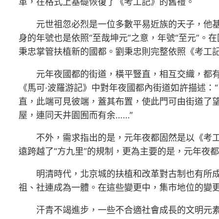
革，在格式上基礎恢復了《考工記》的舊禮。
元世祖忽必烈是一位多數平易近族的天子，他基
身的年號也是依照“至哉坤元”之意，年號“至元”
秉忠掌管扶植新的國都。劉秉忠則完整依照《考工記
元年夜國都的街道，橫平豎直，相互交織，都有
《馬可·波羅游記》中對年夜國都內街道如許描述：
直，此端可見彼端，蓋其布置，使此門可由街道了
屋，連同天井園囿而有余……”
不外，需求指出的是，元年夜都固然是以《考工
遠跨越了“方九里”的規制，更為主要的是，元年夜
明清時代，北京城的扶植和改革對古制也有所
祖、社連成為一體。在這些變更中，集市地位的變
汗青不竭進步，一些不合適社會成長的文明元