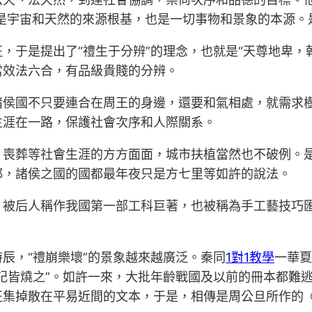
在，是宇宙和天然的來源根基，也是一切事物和景象的本源
，于是提出了“禮生于分辨”的理念，也就是“天尊地卑，
當效法六合，有品級貴賤的分辨。
諸侯國不只要連合在周王的身邊，還要和氣相處，就需求
生涯在一路，保護社會次序和人際關系。
、喪葬等社會生涯的方方面面，城市扶植當然也不破例。是
都，諸侯之國的國都最年夜只是方七里等如許的說法。
，被后人稱作我國第一部工科巨著，也被稱為手工藝技巧
辰，“禮崩樂壞”的景象越來越廣泛。秦同
1對1教學
一華夏
記皆燒之”。如許一來，大批年齡戰國及以前的冊本都難
征集掉散在平易近間的文本，于是，相傳是周公旦所作的