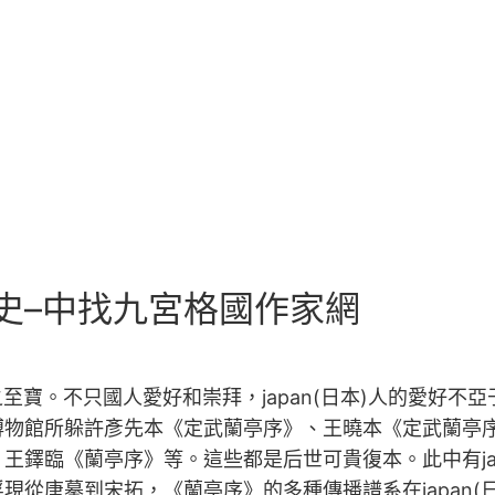
史–中找九宮格國作家網
至寶。不只國人愛好和崇拜，japan(日本)人的愛好不亞于
博物館所躲許彥先本《定武蘭亭序》、王曉本《定武蘭亭
王鐸臨《蘭亭序》等。這些都是后世可貴復本。此中有jap
唐摹到宋拓，《蘭亭序》的多種傳播譜系在japan(日本