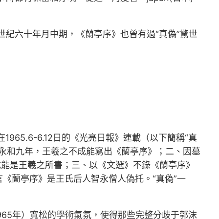
十世紀六十年月中期，《蘭亭序》也曾有過“真偽”驚世
65.6-6.12日的《光亮日報》連載（以下簡稱“真
、永和九年，王羲之不成能寫出《蘭亭序》；二、因墓
成能是王羲之所書；三、以《文選》不錄《蘭亭序》
《蘭亭序》是王氏后人智永僧人偽托。“真偽”一
965年）寬松的學術氣氛，使得那些完整分歧于郭沫