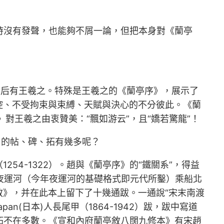
書那時沒有發聲，也能夠不屑一論，但把本身對《蘭亭
0）后有王羲之。特殊是王羲之的《蘭亭序》，展示了
控、不受拘束與束縛、天賦與決心的不分彼此。《蘭
對王羲之由衷贊美：“飄如游云”，且“嬌若驚龍”！
》的帖、碑、拓有幾多呢？
4-1322）。趙與《蘭亭序》的“鐵關系”，得益
年夜運河（今年夜運河的基礎格式即元代所鑿）乘船北
》，并在此本上留下了十幾通跋。一通說“宋末南渡
(日本)人長尾甲（1864-1942）跋，跋中寫道
與拓不在多數。《宣和內府蘭亭敘八闊九修本》有宋趙