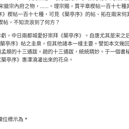
“宋徽宗內府之物，……。理宗賜，賈平章稧帖一百十七種其
亭序》稧帖一百十七種，可見《蘭亭序》的帖、拓在兩宋何
稧帖，不知流浪到了何方？
幸虧，中日兩都城愛好崇拜《蘭亭序》。自唐尤其是宋之后
《蘭亭序》帖之圭臬，但其他諸本一樣主要。譬如本文幾
趙孟頫的十三通跋。趙的十三通跋，統統精妙。于一個書
《蘭亭序》惠澤澆灌出來的花朵。
欄位標示為
*