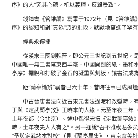
序》的人“究其心蘊，析以義理，反殺景致”。
錢鐘書《管錐編》寫畢于1972年（見《管錐編
序》的認知和對“真偽”派的批駁，默默地寫進了罕
經典永傳播
從漢末三國到魏晉，即公元三世紀到五世紀，是
中國唯一無二書寫東西羊毫、中國開創的紙、墨和
亭序》擺脫和打破了金石的凝重與刻板，讓書法成為
距“蘭亭論辨”曩昔已六十年，昔時往事已成風
中古晉唐書法向近古宋元書法過渡和改變時，有一
于與《定武蘭亭敘》王曉本的人緣。元至年夜三年（
上年夜都（今北京）。途中偶得宋拓《定武蘭亭敘
時，士年夜夫人人有之”。另一通說“吾不雅稧貼多矣，
“予與定武諸本對校”（見《蘭亭異集》，東京玄美