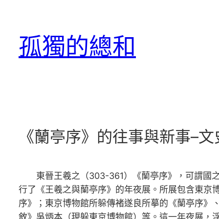
跳
至
孤獨的總和
主
要
內
容
《蘭亭序》的往事與新事–文
東晉王羲之（303-361）《蘭亭序》，可謂國之
行了《王羲之與蘭亭序》的年夜展。所展包含東京
序》；東京博物館所躲傳褚遂良所摹的《蘭亭序》、
敘》吳炳本（現躲東京博物館）等。這一年夜展，浮現從