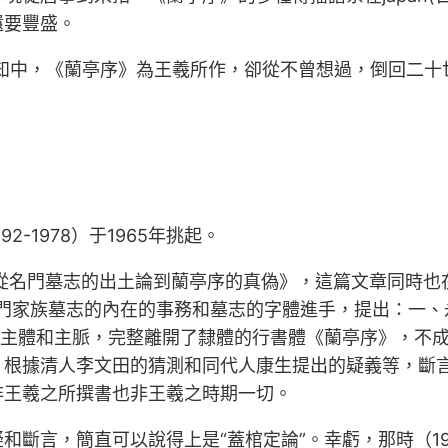
還要豐盛。
共認知中，《蘭亭序》為王羲所作，卻從不曾想過，倒回二
-1978）于1965年挑起。
名門墓志的出土論到蘭亭序的真偽》，這篇文章同時也在19
東晉名門家族墓志的內在的事務和墓志的字體進手，提出：一
的主體和主脈，完整離開了隸體的行書體《蘭亭序》，不
根據清人李文田的猜測和同代人康生提出的疑義等，斷言
非王羲之所撰書也非王羲之時期一切。
和斷言，簡直可以說得上是“蓋棺定論”。幸虧，那時（1