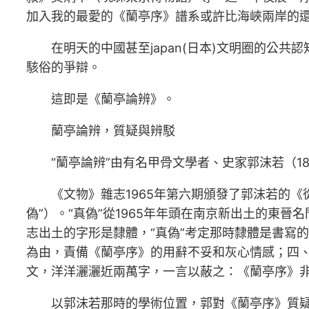
加入我的最愛的《蘭亭序》譜系或許比海峽兩岸的
在明天的中國甚至japan(日本)文明圈的公
駭俗的爭辯。
這即是《蘭亭論辨》。
蘭亭論辨，質疑與辨駁
“蘭亭論辨”由有名甲骨文學者、史家郭沫若（1892
《文物》雜志1965年第六期頒發了郭沫若的《從
偽”）。“真偽”從1965年年頭在南京新出土的
志出土的字形是隸體，“真偽”考定那時隸體是書寫
為由，責備《蘭亭序》的用辭不妥和灰心情感；四、
文，洋洋灑灑近兩萬字，一言以蔽之：《蘭亭序》
以郭沫若那時的學術位置，郭對《蘭亭序》質疑