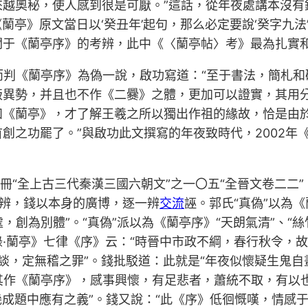
越奧秘，使人感到很是可厭。”這話，從年夜處講本沒有
《蘭亭》原文當日以‘癸丑年’起句，那么必定要說‘癸字九
關于《蘭亭序》的考辨，此中《〈蘭亭帖〉考》最為扎實
時代而判《蘭亭序》為偽一說，啟功寫道：“至于書法，簡札
版異勢，并且也不作《二爨》之體，更加可以證實，其用
如《蘭亭》，才了解王羲之所以獨出作祖的緣故，恰是由
創之功罷了。”與啟功此文撰寫的年夜致時代，2002年
冊“全上古三代秦漢三國六朝文”之一〇五“全晉文卷二二
論辨，錢以本身的廣博，逐一辨
交流
誣。郭氏“真偽”以為
處，創為別體”。“真偽”派以為《蘭亭序》“天朗氣清”、“
·蘭亭》七律《序》云：“時晉中市政不綱，春行秋令，故
之談，定無稽之罪”。錢批駁道：此就是“年夜似懷疑生鬼自
其作《蘭亭序》，感事興懷，有足悲者，蕭統不取，有以也
“幾成題中應有之義”。錢又說：“此《序》低徊慨嘆，情感