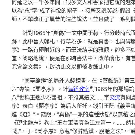
何延之以一千多年間，很多文人和書家把它說的越來
以為“永”字“成了神像的帽子”，接著又譏笑說“假設
師，不單改正了曩昔的這些說法，並且做了一系列
針對1965年“真偽”一文中關于隸、行分歧
跡，此中晉人翰札，行草為多，就是真書，也與碑
亭》一路有極附近的，而筆法結字的雅觀，卻多不
宜。簡略地說，便是在那時書法中，改革醜化，有首
究會論文集》，啟功此文以頭條收錄此中。
“蘭亭論辨”的局外人錢鐘書，在《管錐編》第三
六”專論《蘭亭序》。針
舞蹈教室
對1965年的那場
八“世稱王逸少為書祖，不雅其遣文……字
交流
有同
序》表白《蘭亭序》為后人所托，錢引王阮《義豐錄
進《選》”。錢說，“真偽”一派的這種狀態“以無稽
《硯北雜志》卷上“王右軍清真為江左第一，……然
“悲”，于《蘭亭序》意蘊“修辭點鐵、脫胎之法”，