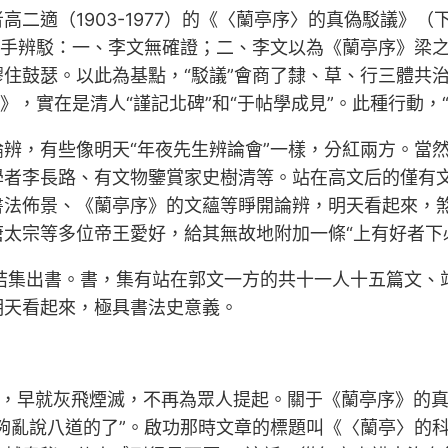
高二適（1903-1977）的《〈蘭亭序〉的真偽駁議》（下
進手辨駁：一、李文無確證；二、李文以為《蘭亭序》梁之
住鼓瑟。以此為基點，“駁議”會商了隸、草、行三體共
，實在是清人“謹記北碑”和“于帖學成見”。此種行動，“
辨，有些像明天“年夜先生辨論會”一樣，分紅兩方。當
學者李長路、有文物鑒賞家史樹清等。站在高文后的僅有
書法佈景、《蘭亭序》的文蘊等睜開論辨，明天看起來，
太宗等多位帝王愛好，給其無故地附加一條“上有好者下
》結集出書。書，集有站在郭文一方的共十一人十五篇文
明天看起來，極具書法史意義。
一事，早就灰飛煙滅，不再為眾人提起。關于《蘭亭序》的
夠亂說八道的了”。啟功那時文章的標題叫《〈蘭亭〉的