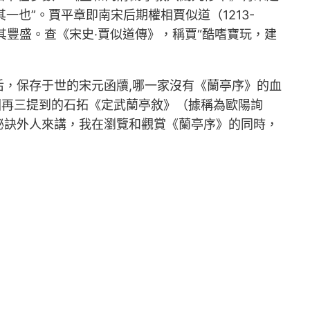
一也”。賈平章即南宋后期權相賈似道（1213-
其豐盛。查《宋史·賈似道傳》，稱賈“酷嗜寶玩，建
，保存于世的宋元函牘,哪一家沒有《蘭亭序》的血
回再三提到的石拓《定武蘭亭敘》（據稱為歐陽詢
秘訣外人來講，我在瀏覽和觀賞《蘭亭序》的同時，