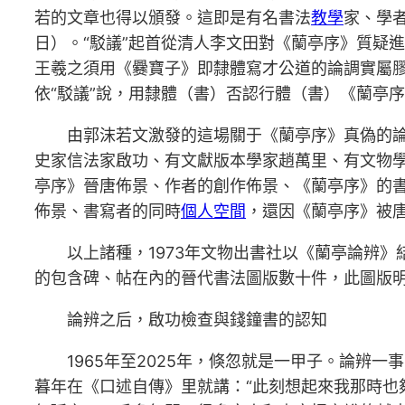
若的文章也得以頒發。這即是有名書法
教學
家、學者
日）。“駁議”起首從清人李文田對《蘭亭序》質疑
王羲之須用《爨寶子》即隸體寫才公道的論調實屬膠
依“駁議”說，用隸體（書）否認行體（書）《蘭亭序》
由郭沫若文激發的這場關于《蘭亭序》真偽的論
史家信法家啟功、有文獻版本學家趙萬里、有文物
亭序》晉唐佈景、作者的創作佈景、《蘭亭序》的
佈景、書寫者的同時
個人空間
，還因《蘭亭序》被唐
以上諸種，1973年文物出書社以《蘭亭論辨
的包含碑、帖在內的晉代書法圖版數十件，此圖版
論辨之后，啟功檢查與錢鐘書的認知
1965年至2025年，倏忽就是一甲子。論辨
暮年在《口述自傳》里就講：“此刻想起來我那時也