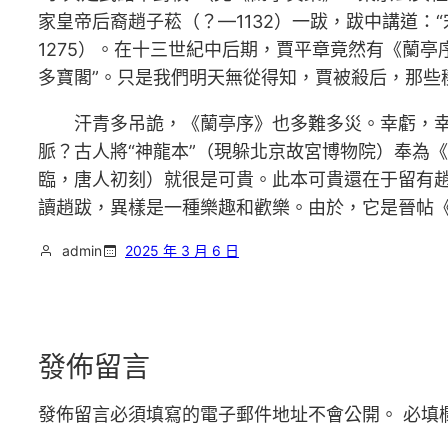
家皇帝后裔趙子菘（？—1132）一跋，跋中講道：
1275）。在十三世紀中后期，賈平章竟然有《蘭
多寶閣”。只是我們明天無從得知，賈被殺后，那些
汗青多吊詭，《蘭亭序》也多難多災。幸虧，
脈？古人將“神龍本”（現躲北京故宮博物院）奉為
臨，唐人初刻）就很是可貴。此本可貴還在于留有
讀趙跋，異樣是一種樂趣和歡樂。由於，它是晉帖
admin
2025 年 3 月 6 日
發佈留言
發佈留言必須填寫的電子郵件地址不會公開。
必填