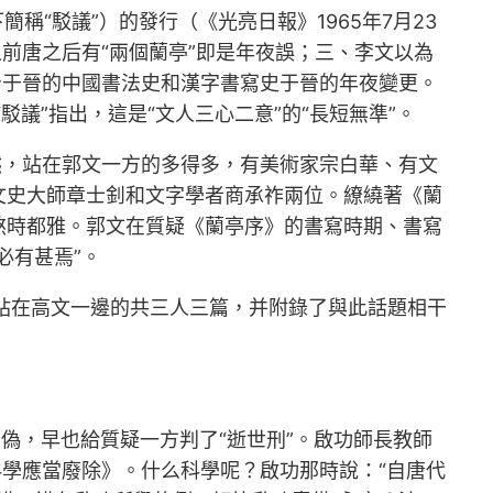
簡稱“駁議”）的發行（《光亮日報》1965年7月23
前唐之后有“兩個蘭亭”即是年夜誤；三、李文以為
治于晉的中國書法史和漢字書寫史于晉的年夜變更。
駁議”指出，這是“文人三心二意”的“長短無準”。
然，站在郭文一方的多得多，有美術家宗白華、有文
文史大師章士釗和文字學者商承祚兩位。繚繞著《蘭
煞時都雅。郭文在質疑《蘭亭序》的書寫時期、書寫
必有甚焉”。
、站在高文一邊的共三人三篇，并附錄了與此話題相干
真偽，早也給質疑一方判了“逝世刑”。啟功師長教師
科學應當廢除》。什么科學呢？啟功那時說：“自唐代