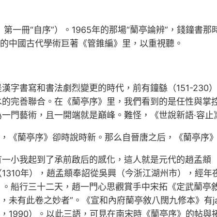
》第一冊“自序”）。1965年的那場“蘭亭論辨”，錢鐘
有的中國古代學術巨著《管錐編》里，以重視聽。
漢字書寫和書法劇烈變更的時代，前有鐘繇（151-23
水的完善聯合。在《蘭亭序》里，我們看到的是任性與掌
一門藝術，且一開端就是巔峰。難怪，《世說新語·容止》
煙，《蘭亭序》卻時說時新。那么自晉唐之后，《蘭亭序
小我起到了承前啟后的感化，這人就是元代的趙孟頫（125
1310年），趙孟頫奉詔從吳興（今浙江湖州市），經
》。船行三十二天，趙一門心思觀賞手中宋拓《定武蘭亭敘
未有此卷之妙者”。《宣和內府蘭亭敘八闊九修本》有japan
社，1990）。以此三語，可見在南宋時《蘭亭序》的帖