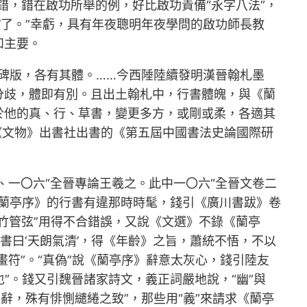
錯，錯在啟功所舉的例，好比啟功責備“永字八法”，
法’了。”幸虧，具有年夜聰明年夜學問的啟功師長教
和主要。
和碑版，各有其體。……今西陲陸續發明漢晉翰札墨
分歧，體即有別。且出土翰札中，行書體魄，與《蘭
於他的真、行、草書，變更多方，或剛或柔，各適其
《文物》出書社出書的《第五屆中國書法史論國際研
”、一〇六“全晉專論王羲之。此中一〇六“全晉文卷二
《蘭亭序》的行書有違那時時髦，錢引《廣川書跋》卷
絲竹管弦”用得不合錯誤，又說《文選》不錄《蘭亭
書曰‘天朗氣清’，得《年齡》之旨，蕭統不悟，不以
畫符”。“真偽”說《蘭亭序》辭意太灰心，錢引陸友
”。錢又引魏晉諸家詩文，義正詞嚴地說，“幽”與
于辭，殊有悱惻繾綣之致”，那些用“義”來請求《蘭亭