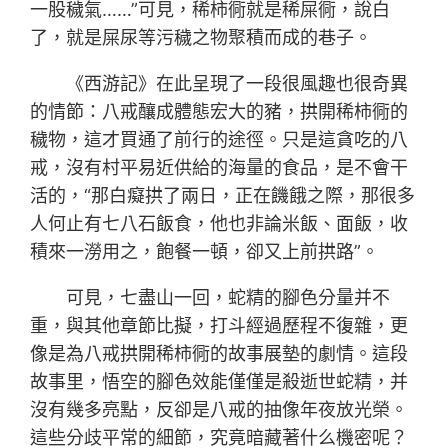
一股穢氣……”可見，稀柿衕就是稀屎衕，說白
了，就是屎尿等污穢之物聚積而成的巷子。
《西游記》在此呈現了一段很風趣也很奇異
的情節：八戒釀成體態宏大的豬，拱開稀柿衕的
穢物，這才買通了前行的途徑。只是這貪吃的八
戒，沒有村平易近供給的海量的食品，是不會干
活的，“那白癡拱了兩日，正在饑餓之際，那很多
人何止有七八石飯食，他也非論米飯、面飯，收
積來一澇用之，飽餐一頓，卻又上前拱路”。
可見，七盡山一回，蛇精的腳色分量并不
重，與其他章節比擬，打斗經過歷程不復雜，更
像是為八戒拱開稀柿衕的故事展墊的劇情。這段
故事里，悟空的腳色效能僅僅是殺逝世蛇精，并
沒有幾多亮點，反卻是八戒的抽像年夜放光榮。
這些分歧平常的細節，究竟暗藏著什么機密呢？