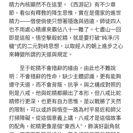
精力內核顯然不在這里。《西游記》有不少章
節，看似有釋教的降生思惟，實在是儒家的進世
精力——借使倘使只想著隱逸與逍遠，師徒四人
也不用處心積慮來霸佔八十一難了。七盡山一回
即是這般。悟空擊殺蛇精，就是要打破“純凈/污
穢”式的二元對峙思想，以取經人的朝上進步之心
來轉變所謂的天道與規定。
至于蛇精不會措辭的緣由，由此也不難說
明：不會措辭的性命，缺少主體認識，更有能夠
遵守天道，而不會背叛、抗爭。與之構成對照的
則是八戒，他與蛇精都顯出了本形，但八戒比蛇
精修行更深，也更有自力思惟，是以戰勝了天然
的限制，可以或許與悟空一路為村平易近和師父
打掃障礙。從這個意義上講，八戒才是這個故事
的配角，蛇精更像是個“東西人”，飾演好副角就