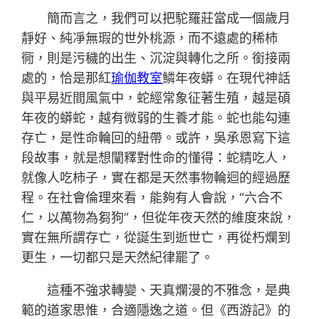
簡而言之，我們可以把駝羅莊當成一個歲月
靜好、純凈無瑕的世外桃源，而不遠處的稀柿
衕，則是污穢的出生、沉淀與轉化之所。銜接兩
處的，恰是那紅
瑜伽教室
鱗年夜蟒。在現代神話
與平易近間風氣中，蛇經常象征著生殖，越是碩
年夜的蟒蛇，越有微弱的生養才能。蛇也能勾連
存亡，是性命輪回的紐帶。或許，吳承恩寫下這
段故事，就是想闡釋對性命的懂得：蛇精吃人，
就像人吃柿子，實在都是天然事物輪迴的經過歷
程。在社會倫理來看，能夠有人會說，“六合不
仁，以萬物為芻狗”，但從年夜天然的維度來說，
實在無所謂存亡，從誕生到逝世亡，再從朽爛到
更生，一切都只是天然紀律罷了。
這種不強求轉變、天真爛漫的不雅念，是典
範的道家思惟，合適隱逸之道。但《西游記》的