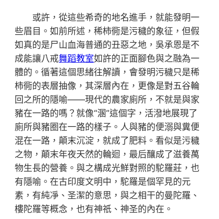
或許，從這些希奇的地名進手，就能發明一
些眉目。如前所述，稀柿衕是污穢的象征，但假
如真的是尸山血海普通的丑惡之地，吳承恩是不
成能讓八戒
舞蹈教室
如許的正面腳色與之融為一
體的。循著這個思緒往解讀，會發明污穢只是稀
柿衕的表層抽像，其深層內在，更像是對五谷輪
回之所的隱喻——現代的農家廁所，不就是與家
豬在一路的嗎？就像“溷”這個字，活潑地展現了
廁所與豬圈在一路的樣子。人與豬的便溺與糞便
混在一路，顛末沉淀，就成了肥料。看似是污穢
之物，顛末年夜天然的輪迴，最后釀成了滋養萬
物生長的營養。與之構成光鮮對照的駝羅莊，也
有隱喻。在古印度文明中，駝羅是個罕見的元
素，有純凈、圣潔的意思，與之相干的曼陀羅、
樓陀羅等概念，也有神祇、神圣的內在。