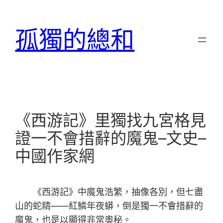
跳
至
孤獨的總和
主
要
內
容
《西游記》里獨找九宮格見
證一不會措辭的魔鬼–文史–
中國作家網
《西游記》中魔鬼浩繁，抽像各別，但七盡
山的蛇精——紅鱗年夜蟒，倒是獨一不會措辭的
魔鬼，也是以顯得非常奧秘。