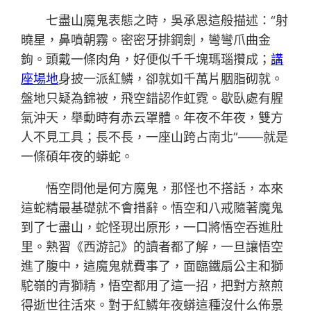
七盡山魔鬼表態之時，吳承恩這般描述：“射
曉星，鼻噴朝霧。密密牙排鋼劍，彎彎爪曲金
鉤。頭戴一條肉角，好便似千千塊瑪瑙攢成；
講
座場地
身披一派紅鱗，卻就如千萬片胭脂砌就。
盤地只疑為錦被，飛空錯認作虹霓。歇臥處有腥
氣沖天，舉動時有赤云罩體。年夜不年夜，雙方
人不見工具；長不長，一座山跨占南北”——就是
一條碩年夜的蟒蛇。
悟空問他是何方魔鬼，那怪也不搭話，本來
這蛇精最基礎就不會措辭。悟空和八戒隨著魔鬼
到了七盡山，蛇怪現出原形，一口將悟空吞進肚
里。熟習《西游記》的讀者都了解，一旦讓悟空
進了腹中，這魔鬼就費事了，面臨鐵扇公主和獅
駝嶺的青獅精，悟空都用了這一招，把對方熬煎
得逝世往活來。對于紅鱗年夜蟒這種沒什么佈景