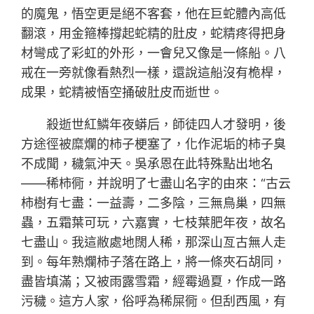
的魔鬼，悟空更是絕不客套，他在巨蛇體內高低
翻滾，用金箍棒撐起蛇精的肚皮，蛇精疼得把身
材彎成了彩虹的外形，一會兒又像是一條船。八
戒在一旁就像看熱烈一樣，還說這船沒有桅桿，
成果，蛇精被悟空捅破肚皮而逝世。
殺逝世紅鱗年夜蟒后，師徒四人才發明，後
方途徑被糜爛的柿子梗塞了，化作泥垢的柿子臭
不成聞，穢氣沖天。吳承恩在此特殊點出地名
——稀柿衕，并說明了七盡山名字的由來：“古云
柿樹有七盡：一益壽，二多陰，三無鳥巢，四無
蟲，五霜葉可玩，六嘉實，七枝葉肥年夜，故名
七盡山。我這敝處地闊人稀，那深山亙古無人走
到。每年熟爛柿子落在路上，將一條夾石胡同，
盡皆填滿；又被雨露雪霜，經霉過夏，作成一路
污穢。這方人家，俗呼為稀屎衕。但刮西風，有