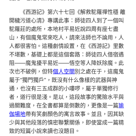
《西游記》第六十七回《解救駝羅禪性穩 離
開穢污道心清》專講此事：師徒四人到了一個叫
駝羅莊的處所，本地村平易近說四周有座七盡
山，有個魔鬼常來吃人，請來法師也不論用，人
人都很害怕。這種劇情設置，在《西游記》里數
不堪數，基礎上都是這個套路：師徒四人借宿遇
阻——魔鬼擾平易近——悟空等人降妖除魔。此
次也不破例，但特
個人空間
別之處在于，這魔鬼
屬于“獨門獨戶”，既沒有什么像樣的武器與神
通，也沒有三五成群的小嘍啰，屬于單獨修行
者，道行很是淺。是以，這段故事的驚險水平與
過關難度，在全書都算是倒數的，更像是一篇
瑜
伽場地
帶有笑劇顏色的寓言故事。並且，因其缺
少與其他段落的慎密聯繫關係，即使當成一篇精
致的短篇小說來讀也沒題目。