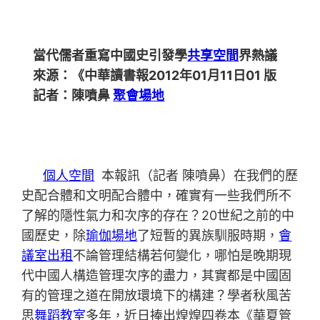
當代儒者重寫中國史引發學
共享空間
界熱議
來源：《中華讀書報2012年01月11日01 版
記者：陳噴鼻
聚會場地
個人空間
本報訊（記者 陳噴鼻）在我們的歷
史配合體和文明配合體中，確實有一些我們所不
了解的隱性氣力和次序的存在？20世紀之前的中
國歷史，除
瑜伽場地
了短暫的異族馴服時期，
會
議室出租
不論管理結構若何變化，哪怕是晚期現
代中國人構造管理次序的盡力，其實都是中國固
有的管理之道在開放環境下的構建？學者秋風苦
思
舞蹈教室
多年，近日捧出煌煌四卷本《華夏管