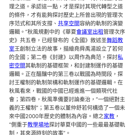
理之道。承認這一點，才是探討其現代轉型之道
的條件，才有能夠探討歷史上所曾出現的管理次
序范式和其所支撐、
共享空間
容納的軌制的演變
邏輯。”秋風規劃中的《華夏
會議室出租
管理次序
史》共五卷，已經發布的《全國》敘述圣
舞蹈教
室
王創制立法的故事，描繪堯舜禹湯設立了若何
的全國；第二卷《封建》以周作為典范，探討
私
密空間
其軌制的基礎框架，和封建制運作的基礎
邏輯。正在醞釀中的第三卷以戰國為時間段，探
討王權制的軌制架構和軌制運作的基礎邏輯。在
秋風看來，戰國的中國已經進進一個類現代社
會；第四卷，秋風準備要討論秦治，“一個絕對主
義的王權制”；第五卷以董仲舒若何構造了一個未
來中國2000年歷史的體制為內容。總之
家教
，
“側重于
教學場地
探討華夏中國的一些最最基礎軌
制，其來源時刻的故事”。