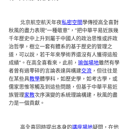
北京航空航天年夜
私密空間
學傳授高全喜對
秋風的盡力表現“一種敬意”，“把中華平易近族幾
千年歷史中上升到屬于中國人的政治思惟或許政
治哲學，樹立一套有體系的基于歷史的管理之
道，可以說，若干年來學術界還沒有人獲得這般
成績”。在高全喜看來，此前，
瑜伽場地
雖然有學
者曾有過零碎的言論表達與構建
交流
，但往往是
在某些具
教學
體學科，如歷史學，如考古學，或
儒家思惟等觸及到這些問題，但基于中華平易近
族管理
家教
次序演變的系統理論構建，秋風的盡
力是一個貢獻。
高全喜同時提出本身的
講座場地
疑問，在他