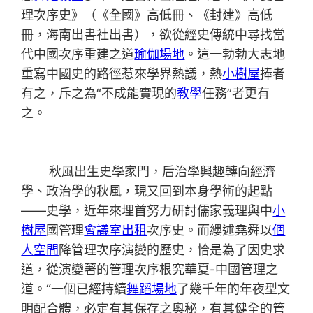
理次序史》（《全國》高低冊、《封建》高低
冊，海南出書社出書），欲從經史傳統中尋找當
代中國次序重建之道
瑜伽場地
。這一勃勃大志地
重寫中國史的路徑惹來學界熱議，熱
小樹屋
捧者
有之，斥之為“不成能實現的
教學
任務”者更有
之。
秋風出生史學家門，后治學興趣轉向經濟
學、政治學的秋風，現又回到本身學術的起點
——史學，近年來埋首努力研討儒家義理與中
小
樹屋
國管理
會議室出租
次序史。而縷述堯舜以
個
人空間
降管理次序演變的歷史，恰是為了因史求
道，從演變著的管理次序根究華夏-中國管理之
道。“一個已經持續
舞蹈場地
了幾千年的年夜型文
明配合體，必定有其保存之奧秘，有其健全的管