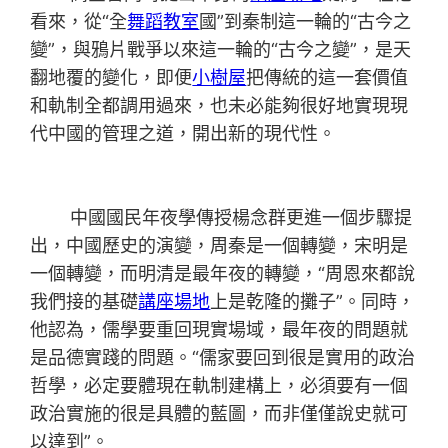
看來，從“全
舞蹈教室
國”到秦制這一輪的“古今之
變”，與鴉片戰爭以來這一輪的“古今之變”，是天
翻地覆的變化，即便
小樹屋
把傳統的這一套價值
和軌制全都調用過來，也未必能夠很好地實現現
代中國的管理之道，開出新的現代性。
中國國民年夜學傳授楊念群更進一個步驟提
出，中國歷史的演變，周秦是一個轉變，宋明是
一個轉變，而明清是最年夜的轉變，“周恩來都說
我們接的基礎
講座場地
上是乾隆的攤子”。同時，
他認為，儒學要重回現實場域，最年夜的問題就
是品德實踐的問題。“儒家要回到很是實用的政治
哲學，必定要體現在軌制建構上，必須要有一個
政治實施的很是具體的藍圖，而非僅僅說史就可
以達到”。