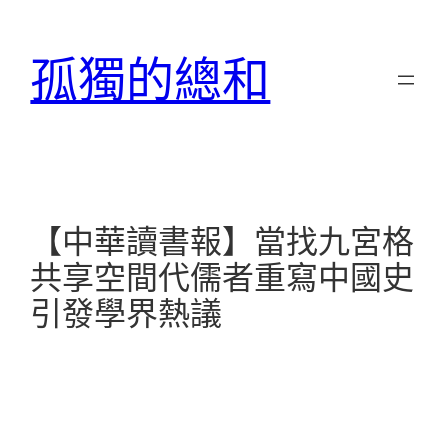
跳
至
孤獨的總和
主
要
內
容
【中華讀書報】當找九宮格
共享空間代儒者重寫中國史
引發學界熱議