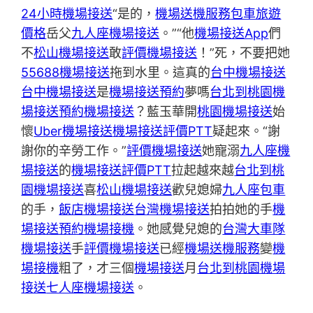
24小時機場接送
“是的，
機場送機服務
包車旅遊
價格
岳父
九人座機場接送
。”“他
機場接送App
們
不
松山機場接送
敢
評價機場接送
！”死，不要把她
55688機場接送
拖到水里。這真的
台中機場接送
台中機場接送
是
機場接送預約
夢嗎
台北到桃園機
場接送
預約機場接送
？藍玉華開
桃園機場接送
始
懷
Uber機場接送
機場接送評價PTT
疑起來。“謝
謝你的辛勞工作。”
評價機場接送
她寵溺
九人座機
場接送
的
機場接送評價PTT
拉起越來越
台北到桃
園機場接送
喜
松山機場接送
歡兒媳婦
九人座包車
的手，
飯店機場接送
台灣機場接送
拍拍她的手
機
場接送預約
機場接機
。她感覺兒媳的
台灣大車隊
機場接送
手
評價機場接送
已經
機場送機服務
變
機
場接機
粗了，才三個
機場接送
月
台北到桃園機場
接送
七人座機場接送
。