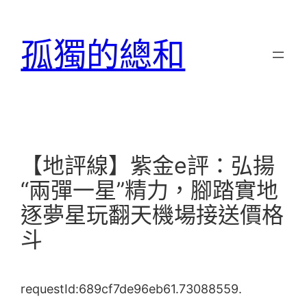
跳
至
孤獨的總和
主
要
內
容
【地評線】紫金e評：弘揚
“兩彈一星”精力，腳踏實地
逐夢星玩翻天機場接送價格
斗
requestId:689cf7de96eb61.73088559.