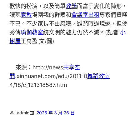
歡快的扮演，以及簡單
教學
而富于變化的陣形，
讓現
家教
場圍觀的群眾和
會議室出租
專家們贊嘆
不已。不少家長不由感嘆，雖然時過境遷，但優
秀傳
瑜伽教室
統文明的魅力仍然不減。(記者
小
樹屋
王萬盈 文/圖)
來源：http://news
共享空
間
.xinhuanet.com/edu/2011-0
舞蹈教室
4/18/c_121318587.htm
admin
2025 年 3 月 26 日