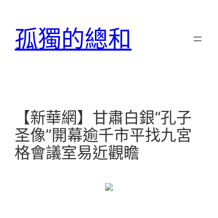
跳
至
孤獨的總和
主
要
內
容
【新華網】甘肅白銀“孔子
圣像”開幕逾千市平找九宮
格會議室易近觀瞻