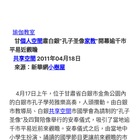
瑜伽教室
甘
個人空間
肅白銀“孔子圣像
家教
”開幕逾千市
平易近觀瞻
共享空間
2011年04月18日
來源：新華網
小樹屋
4月17日上午，位于甘肅省白銀市金魚公園內
的白銀市孔子學苑雅樂高奏，人頭攢動。由白銀
市教導局、白銀
共享空間
市國學會為請制的“孔子
圣像”及四賢陪像舉行的安奉儀式，吸引了當地逾
千市平易近前來觀瞻。安奉儀式之后，由當地中
小學生扮演、誦讀的國學節目更讓前來觀瞻的市