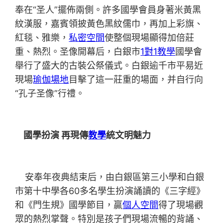
奉在“圣人”擺佈兩側。許多國學會員身著米黃黑
紋漢服，嘉賓領披黃色黑紋儒巾，再加上彩旗、
紅毯、雅樂，
私密空間
使整個現場顯得加倍莊
重、熱烈。圣像開幕后，白銀市
1對1教學
國學會
舉行了盛大的古裝公祭儀式。白銀逾千市平易近
現場
瑜伽場地
目擊了這一莊重的場面，并自行向
“孔子圣像”行禮。
國學扮演 再現傳
教學
統文明魅力
安奉年夜典結束后，由白銀區第三小學和白銀
市第十中學各60多名學生扮演誦讀的《三字經》
和《門生規》國學節目，贏
個人空間
得了現場觀
眾的熱烈掌聲。特別是孩子們現場流暢的背誦、