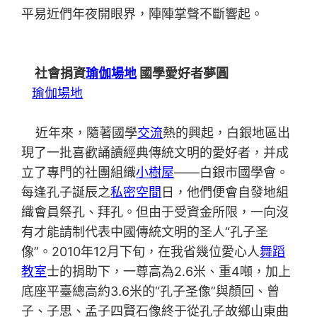
平易近們年夜開眼界，陣陣掌聲不斷響起。
社會捐資
瑜伽場地
國學愛好者夢圓
瑜伽場地
近年來，隨著國學
交流
熱的興起，白銀地區出
現了一批喜歡誦讀經典傳統文明的愛好者，并成
立了專門的社團組織
小樹屋
——白銀市國學會。
每逢孔子誕辰之
私密空間
日，他們便會自發地組
織會員祭孔、拜孔。但由于受資金所限，一向沒
有才能請制代表中國傳統文明的圣人“孔子圣
像”。2010年12月下旬，在我省幾位愛心人
舞蹈
教室
士的捐助下，一尊高為2.6米、重4噸，加上
底座平臺總高約3.6米的“孔子圣像”與顏回、曾
子、子思、孟子四賢石像終于從孔子故鄉山東曲