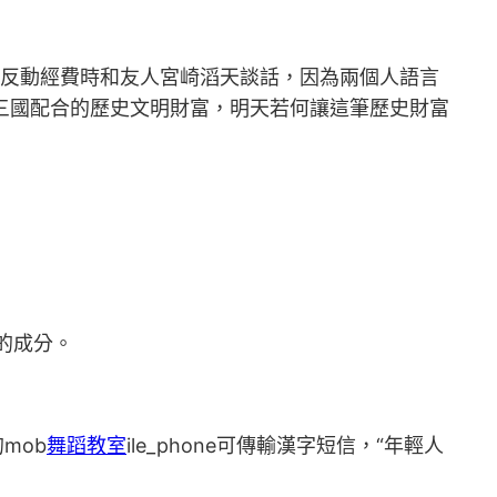
)籌措反動經費時和友人宮崎滔天談話，因為兩個人語言
三國配合的歷史文明財富，明天若何讓這筆歷史財富
的成分。
的mob
舞蹈教室
ile_phone可傳輸漢字短信，“年輕人