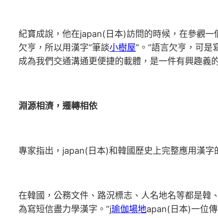
紀寶成說，他在japan(日本)訪問的時候，在參觀
欠亨，所以用漢字“筆談
小樹屋
”。“語言欠亨，可
成為我們交通溝通更便捷的載體，是一件有興趣義的
淵源相濟，遷轉相依
專家指出，japan(日本)和韓國歷史上完整應用
在韓國，公務文件、路況標志、人名地名等都是韓、漢
為寫短信盡力學漢字。”j
瑜伽場地
apan(日本)一位