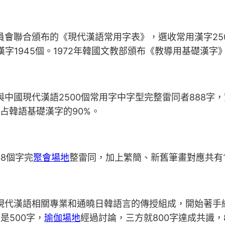
會聯合頒布的《現代漢語常用字表》，選收常用漢字2500個
漢字1945個。1972年韓國文教部頒布《教導用基礎漢字》
與中國現代漢語2500個常用字中字型完整雷同者888字
乎占韓語基礎漢字的90%。
38個字完
聚會場地
整雷同，加上繁簡、新舊筆畫對應共有1
、現代漢語相關專業和通曉日韓語言的傳授組成，開始著
是500字，
瑜伽場地
經過討論，三方就800字達成共識，