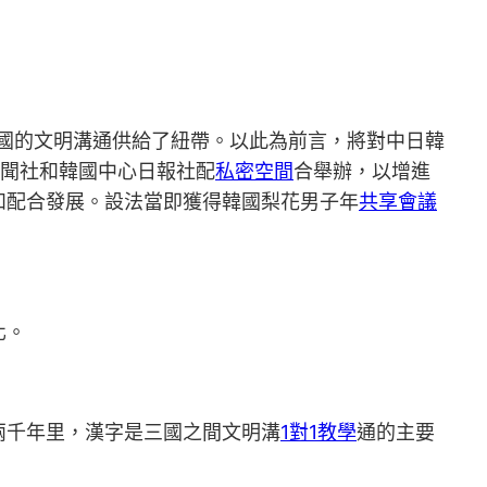
國的文明溝通供給了紐帶。以此為前言，將對中日韓
濟新聞社和韓國中心日報社配
私密空間
合舉辦，以增進
和配合發展。設法當即獲得韓國梨花男子年
共享會議
化。
兩千年里，漢字是三國之間文明溝
1對1教學
通的主要