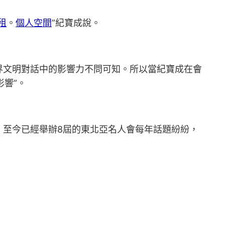
租
。
個人空間
”紀寶成說。
界文明對話中的影響力不問可知。所以當紀寶成在會
影響”。
。至今已經舉辦8屆的東北亞名人會每年話題紛紛，