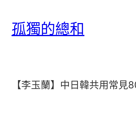
跳
至
孤獨的總和
主
要
內
容
【李玉蘭】中日韓共用常見8