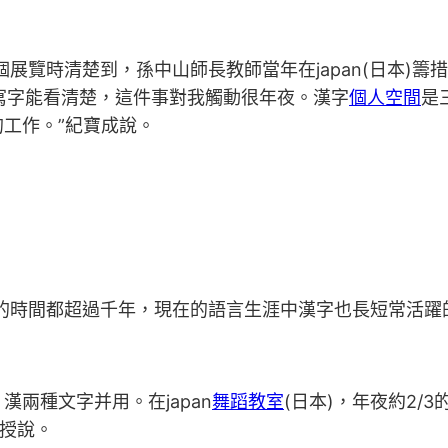
一個展覽時清楚到，孫中山師長教師當年在japan(日本
是寫字能看清楚，這件事對我觸動很年夜。漢字
個人空間
是
工作。”紀寶成說。
漢字的時間都超過千年，現在的語言生涯中漢字也長短常活躍
兩種文字并用。在japan
舞蹈教室
(日本)，年夜約2/3
傳授說。