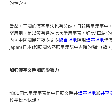
的包含。
當然，三國的漢字用法也有分歧。日韓所用漢字中，
罕用到，是以沒有進進此次常用字表。好比“車站”的“
內。中國國民年夜學文學
聚會場地
院現
講座場地
代
japan(日本)和韓國依然應用漢語中古時的‘驛’（驛，ja
加強漢字文明圈的影響力
“800個常用漢字表是中日韓文明共
講座場地
通
共享
校長松本纮說。