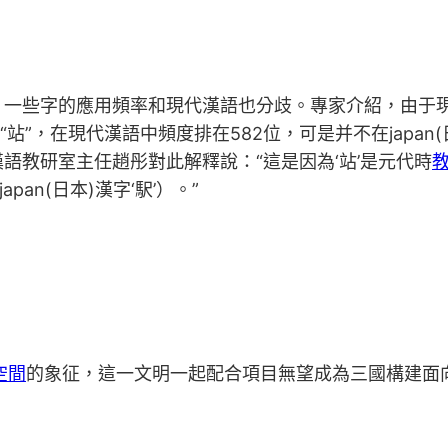
一些字的應用頻率和現代漢語也分歧。專家介紹，由于現代
站”，在現代漢語中頻度排在582位，可是并不在japan
漢語教研室主任趙彤對此解釋說：“這是因為‘站’是元代時
pan(日本)漢字‘駅’）。”
空間
的象征，這一文明一起配合項目無望成為三國構建面向未