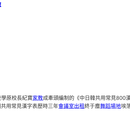
流
夜學原校長紀寶
家教
成牽頭編制的《中日韓共用常見800
國共用常見漢字表歷時三年
會議室出租
終于塵
舞蹈場地
埃