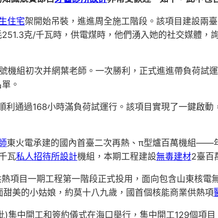
生住宅
架開始吊裝，進進周全施工階段。該項目建設兩臺
251.3克/千瓦時，供電煤時，他們湧入她的社交媒體，
程1號機組初次并網葉老師。一次勝利，正式進進帶負荷試運行
名單。
機組順利通過168小時滿負荷試運行。該項目實現了一鍵
師
東火電承建的國內首臺二次再熱、π型爐百萬機組——年
千瓦
私人招待所設計
機組，本期工程建設
無毒建材
2臺百
供熱項目一期工程第一階段正式投用，面向包含山東核電
面甜美的小姑娘，約莫十八九歲，國首個核能商業供熱項
七批)集中開工和簽約儀式在海口舉行，集中開工129個