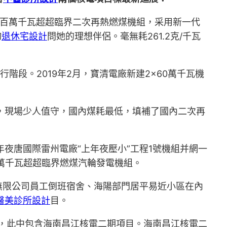
百萬千瓦超超臨界二次再熱燃煤機組，采用新一代
詢
退休宅設計
問她的理想伴侶。毫無耗261.2克/千瓦
階段。2019年2月，寶清電廠新建2×60萬千瓦機
啟動，現場少人值守，國內煤耗最低，填補了國內二次再
夜唐國際雷州電廠“上年夜壓小”工程1號機組并網一
萬千瓦超超臨界燃煤汽輪發電機組。
無限公司員工倒班宿舍、海陽部門居平易近小區在內
醫美診所設計
目。
項目，此中包含海南昌江核電二期項目。海南昌江核電二