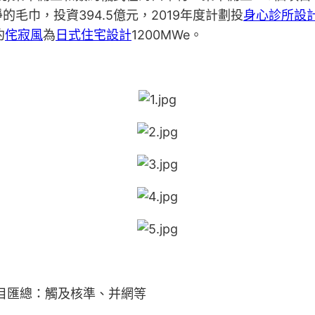
毛巾，投資394.5億元，2019年度計劃投
身心診所設
約
侘寂風
為
日式住宅設計
1200MWe。
項目匯總：觸及核準、并網等