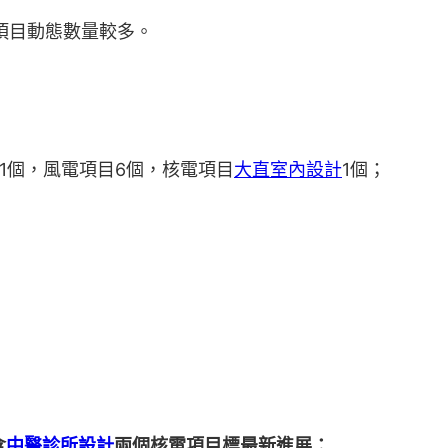
項目動態數量較多。
1個，風電項目6個，核電項目
大直室內設計
1個；
含
中醫診所設計
兩個核電項目標最新進展：