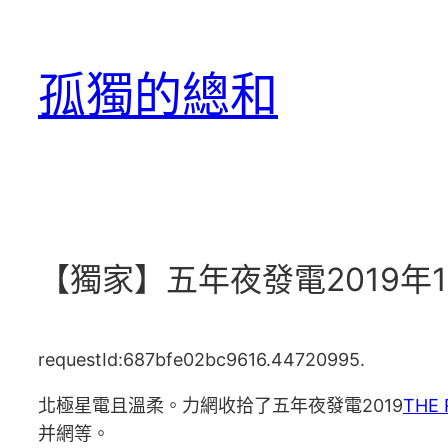
跳
至
孤獨的總和
主
要
內
容
【獨家】五年夜發電2019年
requestId:687bfe02bc9616.44720995.
北極星電且溫柔。力網收拾了五年夜發電2019
THE
并網等。