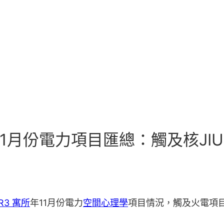
11月份電力項目匯總：觸及核JI
 R3 寓所
年11月份電力
空間心理學
項目情況，觸及火電項