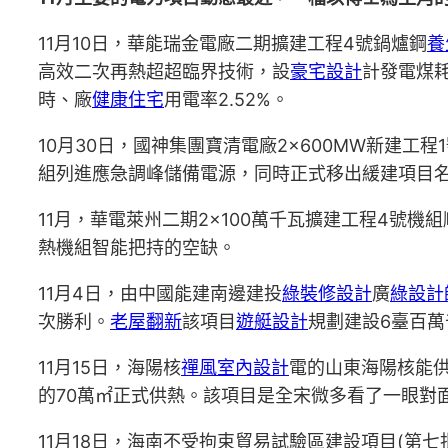
11月10日，華能瑞金電廠二期擴建工程4號鍋爐鋼
養
高效二次再熱超超臨界技術，設
豪宅設計
計發電煤耗
時、廠
健康住宅
用電率2.52%。
10月30日，國神集團寶清電廠2×600MW新建工
組列進應急調峰儲備電源，同時正式移出緩建項目
11月，華電萊州二期2×100萬千瓦擴建工程4號
熱機組智能把持的空缺。
11月4日，由中國能建南邊建投
綠裝修設計
廣
綠設計
次勝利。
老屋翻新
該項目
遊艇設計
規劃建設6臺百萬
11月15日，海陽核
禪風室內設計
電的山東海陽核能
的70萬㎡正式供熱。該項目是全宋微多看了一眼對
11月18日，海南不受拘束貿易試驗區建設項目(第