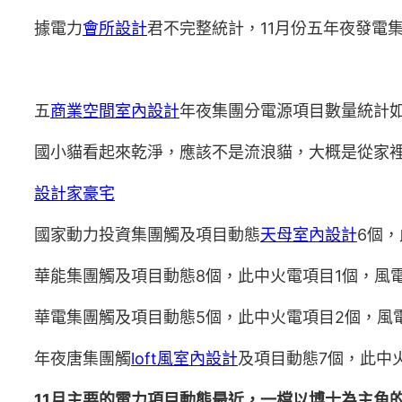
據電力
會所設計
君不完整統計，11月份五年夜發電
五
商業空間室內設計
年夜集團分電源項目數量統計
國小貓看起來乾淨，應該不是流浪貓，大概是從家
設計家豪宅
國家動力投資集團觸及項目動態
天母室內設計
6個
華能集團觸及項目動態8個，此中火電項目1個，風電
華電集團觸及項目動態5個，此中火電項目2個，風電
年夜唐集團觸
loft風室內設計
及項目動態7個，此中
11月主要的電力項目動態最近，一檔以博士為主角