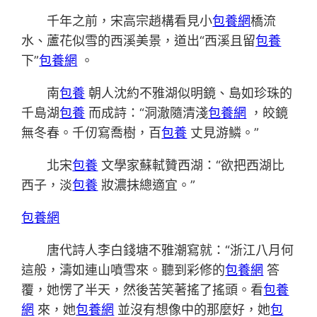
千年之前，宋高宗趙構看見小
包養網
橋流
水、蘆花似雪的西溪美景，道出“西溪且留
包養
下”
包養網
。
南
包養
朝人沈約不雅湖似明鏡、島如珍珠的
千島湖
包養
而成詩：“洞澈隨清淺
包養網
，皎鏡
無冬春。千仞寫喬樹，百
包養
丈見游鱗。”
北宋
包養
文學家蘇軾贊西湖：“欲把西湖比
西子，淡
包養
妝濃抹總適宜。”
包養網
唐代詩人李白錢塘不雅潮寫就：“浙江八月何
這般，濤如連山噴雪來。聽到彩修的
包養網
答
覆，她愣了半天，然後苦笑著搖了搖頭。看
包養
網
來，她
包養網
並沒有想像中的那麼好，她
包