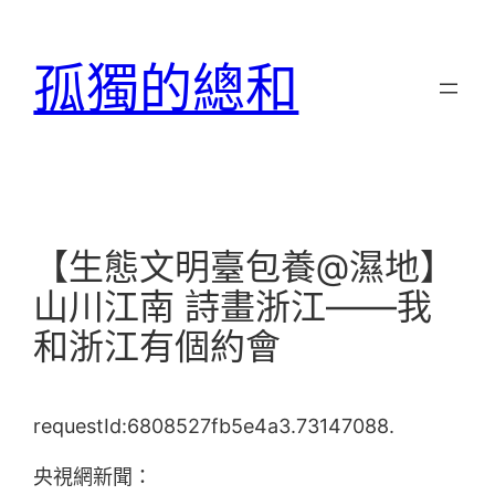
跳
至
孤獨的總和
主
要
內
容
【生態文明臺包養@濕地】
山川江南 詩畫浙江——我
和浙江有個約會
requestId:6808527fb5e4a3.73147088.
央視網新聞：