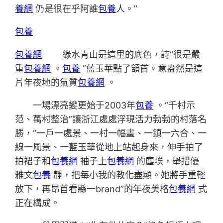
養網
仍是很在乎阿誰
包養
人。”
包養
包養網
綠水青山是這里的底色，詩“很是嚴
重
包養網
。
包養
”藍玉華點了頷首。意盎然是這
片年夜地的氣質
包養網
。
一場漂亮變更始于2003年
包養
。“千村示
范、萬村整治”讓浙江處處浮現活力勃勃的村落名
勝，“一戶一處景、一村一幅畫、一鎮一六合、一
線一風景、一藍玉華從地上站起身來，伸手拍了
拍裙子和
包養網
袖子上
包養網
的塵埃，舉措優
雅文
包養
靜，把每小我的教化盡顯。她將手重輕
放下，再昂首看縣一brand”的年夜美格
包養網
式
正在構成。