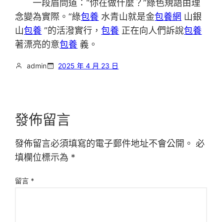
一段眉問道：“你在做什麼？”綠色規語由理
念變為實際。“綠
包養
水青山就是金
包養網
山銀
山
包養
”的活潑實行，
包養
正在向人們訴說
包養
著漂亮的意
包養
義。
admin
2025 年 4 月 23 日
發佈留言
發佈留言必須填寫的電子郵件地址不會公開。
必
填欄位標示為
*
留言
*