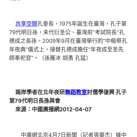
共享空間
孔垂長，1975年誕生在臺灣，孔子第
79代明日孫，末代衍圣公、臺灣前“考試院長”孔
德成之長孫。2009年9月在臺灣舉行的“中樞祭孔
年夜典”儀式上，接替孔德成擔任“年夜成至圣先
師奉祀官”。（孫雁冰 胡勇 孔猛）
兩岸學者在北年夜研
舞蹈教室
討儒學復興 孔子
第79代明日長孫與會
來源：中國廣播網2012-04-07
中廣網北京4月7日新聞（記者張華杰）據中