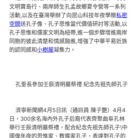
文明寶島行、兩岸師生孔孟故鄉夏令營等一系列
活動,以及在臺灣舉辦了向昆山科技年夜學贈
私密
空間
送孔子像、孔子思惟當代價值研討等活動,以
孔子思惟和儒家文明為紐帶,進一個步驟增進兩岸
同胞的彼此清楚和情感融進,增強了中華平易近族
的認同感和
小樹屋
凝集力。
孔垂長參加壬辰清明墓祭禮 紀念先祖先師孔子
濟寧新聞網4月5日訊（通訊員 陳子艷）4月4
日，300余名海內外孔子后裔代表齊聚曲阜孔林
舉行壬辰清明墓祭禮，配合紀念先祖先師孔子\中
國偉年夜的思惟家、教導家孔子，表達對孔子的