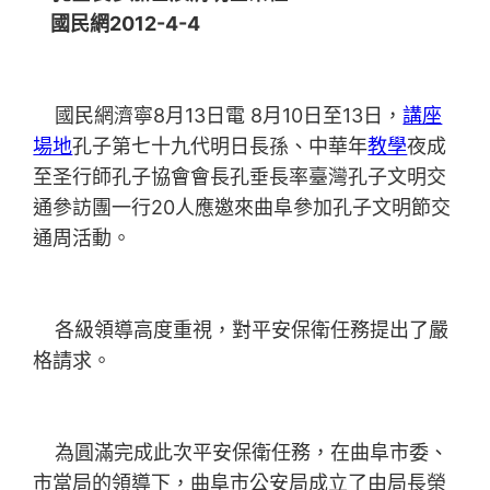
國民網2012-4-4
國民網濟寧8月13日電 8月10日至13日，
講座
場地
孔子第七十九代明日長孫、中華年
教學
夜成
至圣行師孔子協會會長孔垂長率臺灣孔子文明交
通參訪團一行20人應邀來曲阜參加孔子文明節交
通周活動。
各級領導高度重視，對平安保衛任務提出了嚴
格請求。
為圓滿完成此次平安保衛任務，在曲阜市委、
市當局的領導下，曲阜市公安局成立了由局長榮