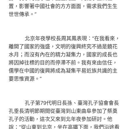
置，影響著中國社會的方方面面，需求我們生生
世世傳承。”
北京年夜學校長周其鳳表現：“在我看來，
離開了國家的強盛，文明的復興終究不過是鏡花
水月；而沒有內在的精力凝集力，國家的成長也
將因掉往標的目的而停滯不前。我有來由信任，
儒學在中國的復興將成為凝集平易近族共識的主
要思惟資源。”
孔子第79代明日長孫、臺灣孔子協會會長
孔垂長清明節期間從臺灣到山東曲阜參加了祭奠
孔子的活動，這次又來到北年夜參加研討。他
說：“從山東到北京，坐在高鐵下面，我們沿途看