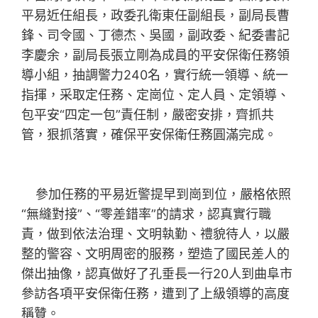
平易近任組長，政委孔衛東任副組長，副局長曹
鋒、司令國、丁德杰、吳國，副政委、紀委書記
李慶余，副局長張立剛為成員的平安保衛任務領
導小組，抽調警力240名，實行統一領導、統一
指揮，采取定任務、定崗位、定人員、定領導、
包平安“四定一包”責任制，嚴密安排，齊抓共
管，狠抓落實，確保平安保衛任務圓滿完成。
參加任務的平易近警提早到崗到位，嚴格依照
“無縫對接”、“零差錯率”的請求，認真實行職
責，做到依法治理、文明執勤、禮貌待人，以嚴
整的警容、文明周密的服務，塑造了國民差人的
傑出抽像，認真做好了孔垂長一行20人到曲阜市
參訪各項平安保衛任務，遭到了上級領導的高度
稱贊。