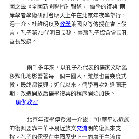
國之聲《全國新聞聯播》報道，“儒學的復興”兩
岸學者學術研討會明天上午在北京年夜學舉行，
湯一介、杜維明以及
教學
葉國良等傳授在會上發
言，孔子第79代明日長孫、臺灣孔子協會會長孔
垂長致辭。
兩千多年來，以孔子為代表的儒家文明潛
移默化地影響著每一個中國人，雖然也曾幾度式
微，最終都復興；近代以來，儒學再次進進闌珊
期，改造開放后儒學復興的程序開始加快。
瑜伽教室
北京年夜學傳授湯一介說：“中華平易近族
的復興要靠中華平易近族文
交流
明的復興來支
撐。孔子的儒學在中國歷史上一向處于主流位