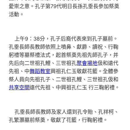
愛崇之意。孔子第79代明日長孫孔垂長參加祭奠
活動。
上午9：38分，孔子后裔代表來到孔子墓前。
孔垂長師長教師依照上噴鼻、獻爵、讀祝、行鞠
躬禮等墓祭禮法式，起首祭奠先祖先師孔子，并
先后向二世祖孔鯉、三世祖孔
聚會場地
伋和遠代
先祖、中
舞蹈教室
興祖孔仁玉敬獻花籃。全體參
祭人員向先祖孔子、二世祖孔鯉、三世祖孔伋和
共享空間
遠代先祖、中興祖孔仁玉 行三鞠躬禮。
孔垂長師長教師及家人還到孔令貽、孔祥柯、
孔繁灝墓前祭奠，敬獻了花籃，行鞠躬禮。