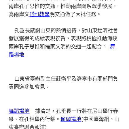
兩岸孔子思惟的交通，推動兩岸關系戰爭發展，
為兩岸文
1對1教學
明交通做了大批任務。
孔垂長感謝山東的熱情招待，對山東經濟社會
發展獲得的成績表現祝賀，表現將積極推動海峽
兩岸孔子思惟和儒家文明的交通一起配合。
舞
蹈場地
山東省臺辦副主任莊衛平及濟寧市有關部門負
責同道參加會見。
舞蹈場地
據清楚，孔垂長一行將在尼山舉行春
祭、在孔林舉內行祭。
瑜伽場地
(中國臺灣網、山
東臺辦聯合報道)