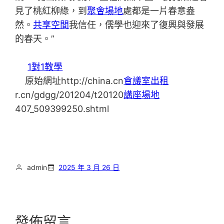
見了桃紅柳綠，到
聚會場地
處都是一片春意盎
然。
共享空間
我信任，儒學也迎來了復興與發展
的春天。”
1對1教學
原始網址http://china.cn
會議室出租
r.cn/gdgg/201204/t20120
講座場地
407_509399250.shtml
admin
2025 年 3 月 26 日
發佈留言