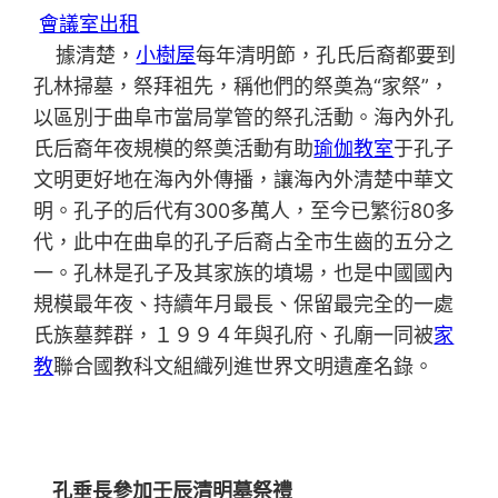
會議室出租
據清楚，
小樹屋
每年清明節，孔氏后裔都要到
孔林掃墓，祭拜祖先，稱他們的祭奠為“家祭”，
以區別于曲阜市當局掌管的祭孔活動。海內外孔
氏后裔年夜規模的祭奠活動有助
瑜伽教室
于孔子
文明更好地在海內外傳播，讓海內外清楚中華文
明。孔子的后代有300多萬人，至今已繁衍80多
代，此中在曲阜的孔子后裔占全市生齒的五分之
一。孔林是孔子及其家族的墳場，也是中國國內
規模最年夜、持續年月最長、保留最完全的一處
氏族墓葬群，１９９４年與孔府、孔廟一同被
家
教
聯合國教科文組織列進世界文明遺產名錄。
孔垂長參加壬辰清明墓祭禮