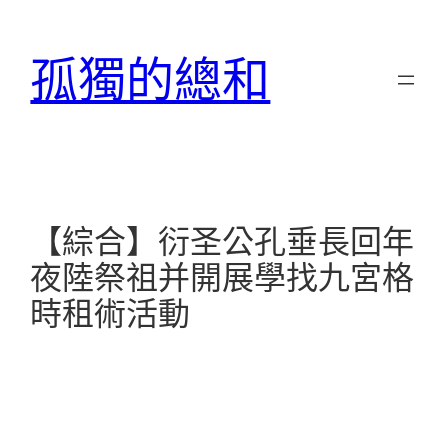
跳
至
孤獨的總和
主
要
內
容
【綜合】衍圣公孔垂長回年
夜陸祭祖并開展學找九宮格
時租術活動