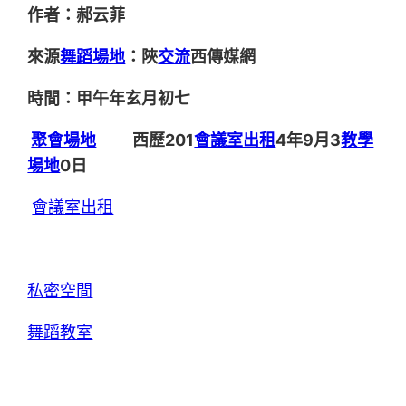
作者：郝云菲
來源
舞蹈場地
：陜
交流
西傳媒網
時間：甲午年玄月初七
聚會場地
西歷201
會議室出租
4年9月3
教學
場地
0日
會議室出租
私密空間
舞蹈教室