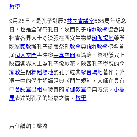
教學
9月28日，是孔子誕辰2
共享會議室
565周年紀念
日，也是全球祭孔日。陜西孔子
1對1教學
協會與
社會各界人士穿漢服在西安生物醫
瑜伽場地
藥學
院舉
家教
辦孔子誕辰祭孔
教學
典
1對1教學
禮暨首
屆
個人空間
書院發
共享空間
展論壇。祭祀儀式上
陜西各界人士為孔子像獻花，陜西孔子學院的學
家教
生朗
舞蹈場地
讀孔子經典
聚會場地
著作；浐
灞一中的學生誦讀經典《門生規》，大師在具有
中
會議室出租
華特有的
瑜伽教室
祭典方法，
小樹
屋
表達對孔子的追慕之情。
教學
責任編輯：姚遠