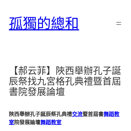
跳
至
孤獨的總和
主
要
內
容
【郝云菲】陜西舉辦孔子誕
辰祭找九宮格孔典禮暨首屆
書院發展論壇
陜西舉辦孔子誕辰祭孔典禮
交流
暨首屆書
舞蹈教
室
院發展論壇
舞蹈教室