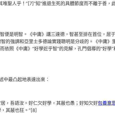
唯聖人乎！”[7]“知”進退生死的具體節度而不離于善
的智便是明智。《中庸》講三達德，智甚至排在首位，居
智的強調和亞里士多德論實踐聰明是分歧的。《中庸》里
而依照《中庸》“好學近乎智”的見解，孔門倡導的“好學”
論述中最凸起地表達出來：
”“居，吾語汝。好仁欠好學，其蔽也愚；好知欠好
包養意
其蔽也狂。”[8]