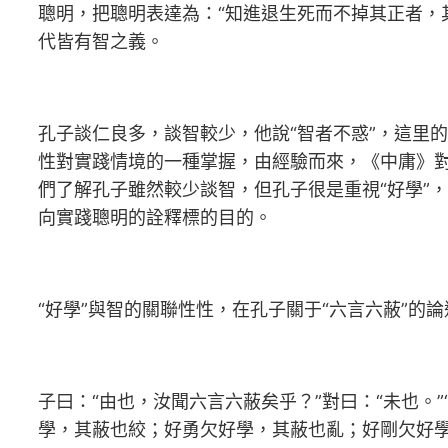
聰明，把聰明表達為：“知進退生死而不掉其正者，其
代皆有智之義。
孔子談仁良多，談智較少，他說“智者不惑”，這里
性對實踐情境的一種掌握，由經驗而來，《中庸》對
們了解孔子雖然較少談智，但孔子很是重視“好學”，
向實踐聰明的詮釋標的目的。
“好學”與智的關聯性性，在孔子關于“六言六蔽”的
子曰：“由也，汝聞六言六蔽矣乎？”對曰：“未也。
學，其蔽也絞；好勇欠好學，其蔽也亂；好剛欠好學，