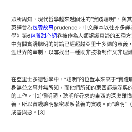
眾所周知，現代哲學越來越關注的“實踐聰明”，與其
英譯曾為
包養故事
prudence，中文譯本以往亦
學》第6
包養甜心網
卷被作為人類認識真諦的五種方
中有關實踐聰明的討論已經超越亞里士多德的意義，
涯世界的宰制，以尋找出一種既非技術制作又非理
在亞里士多德哲學中，“聰明”的位置本來高于“實
身無益之事并無所知，而他們所知的東西都是深奧
的工作。”[2]很明顯，聰明所尋求的東西的深奧難懂
善，所以實踐聰明緊密聯系著善的實踐。而“聰明”（
成善與惡。[3]