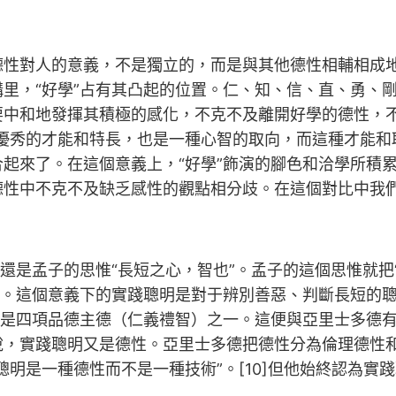
德性對人的意義，不是獨立的，而是與其他德性相輔相成
里，“好學”占有其凸起的位置。仁、知、信、直、勇、
要中和地發揮其積極的感化，不克不及離開好學的德性，
種優秀的才能和特長，也是一種心智的取向，而這種才能
起來了。在這個意義上，“好學”飾演的腳色和洽學所積累
性中不克不及缺乏感性的觀點相分歧。在這個對比中我們
還是孟子的思惟“長短之心，智也”。孟子的這個思惟就把“
性。這個意義下的實踐聰明是對于辨別善惡、判斷長短的
向是四項品德主德（仁義禮智）之一。這便與亞里士多德
說，實踐聰明又是德性。亞里士多德把德性分為倫理德性
聰明是一種德性而不是一種技術”。[10]但他始終認為
。