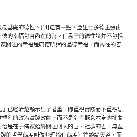
基礎的德性。[11]還有一點，亞里士多德主張由
多德的幸福包含內在的善。但孟子的德性論并不包括
儒家關注的幸福是康德所謂的品德幸福，而內在的善
孔子已經清楚顯示出了著重，即重視實踐而不重視思
重視名的政治實踐效能，而不是名言概念本身的抽象
由恰是在于儒家始終關注個人的善、社群的善、無益
實踐的哲學態度叫做非理論化態度）往談論天道，而