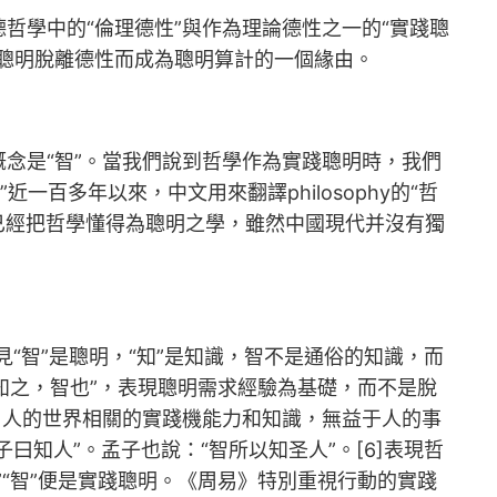
哲學中的“倫理德性”與作為理論德性之一的“實踐聰
聰明脫離德性而成為聰明算計的一個緣由。
的概念是“智”。當我們說到哲學作為實踐聰明時，我們
百多年以來，中文用來翻譯philosophy的“哲
早已經把哲學懂得為聰明之學，雖然中國現代并沒有獨
見“智”是聰明，“知”是知識，智不是通俗的知識，而
知之，智也”，表現聰明需求經驗為基礎，而不是脫
、人的世界相關的實踐機能力和知識，無益于人的事
曰知人”。孟子也說：“智所以知圣人”。[6]表現哲
“智”便是實踐聰明。《周易》特別重視行動的實踐