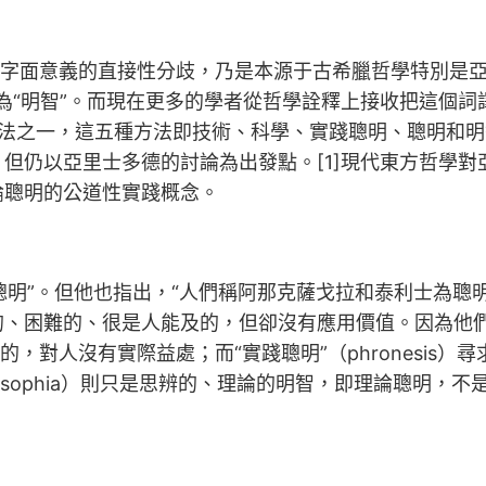
字面意義的直接性分歧，乃是本源于古希臘哲學特別是亞里士
多譯為“明智”。而現在更多的學者從哲學詮釋上接收把這個
法之一，這五種方法即技術、科學、實踐聰明、聰明和明
但仍以亞里士多德的討論為出發點。[1]現代東方哲學
論聰明的公道性實踐概念。
踐聰明”。但他也指出，“人們稱阿那克薩戈拉和泰利士為
的、困難的、很是人能及的，但卻沒有應用價值。因為他
的，對人沒有實際益處；而“實踐聰明”（phronesi
sophia）則只是思辨的、理論的明智，即理論聰明，