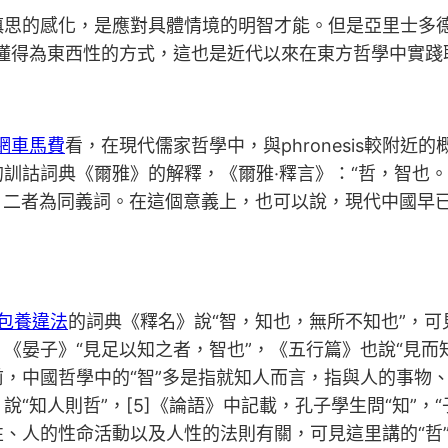
思的感化，是應對具體情境的明智才能。但是亞里士多德
被懂得為東西性的方式，這也是近代以來在東方哲學中實踐
網車馬費
看，在現代儒家哲學中，與phronesis較附近
詞典《爾雅》的解釋，《爾雅·釋言》：“哲，智也。”近一
是智，二者為同義詞。在這個意義上，也可以說，現代中國
包養違法
的詞典《釋名》說“智，知也，無所不知也”，可
《晏子》“見足以知之者，智也”，《五行篇》也說“見而
，中國哲學中的“智”多是指就知人而言，指與人的事物
知人則哲”，[5]《論語》中記載，孔子學生問“知”，“子
、人的性命活動以及人性的法則有關，可見這里講的“哲”