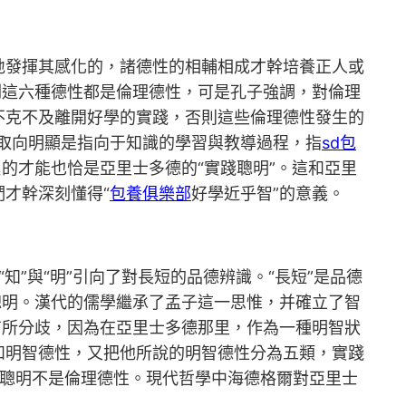
地發揮其感化的，諸德性的相輔相成才幹培養正人或
剛這六種德性都是倫理德性，可是孔子強調，對倫理
不克不及離開好學的實踐，否則這些倫理德性發生的
和取向明顯是指向于知識的學習與教導過程，指
sd包
的才能也恰是亞里士多德的“實踐聰明”。這和亞里
才幹深刻懂得“
包養俱樂部
好學近乎智”的意義。
知”與“明”引向了對長短的品德辨識。“長短”是品德
聰明。漢代的儒學繼承了孟子這一思惟，并確立了智
有所分歧，因為在亞里士多德那里，作為一種明智狀
和明智德性，又把他所說的明智德性分為五類，實踐
實踐聰明不是倫理德性。現代哲學中海德格爾對亞里士