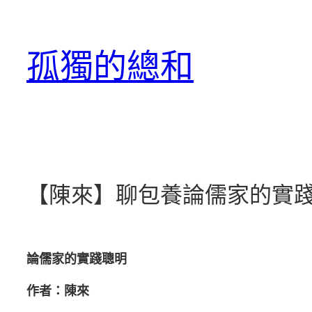
跳
至
孤獨的總和
主
要
內
容
【陳來】聊包養論儒家的實
論儒家的實踐聰明
作者：陳來