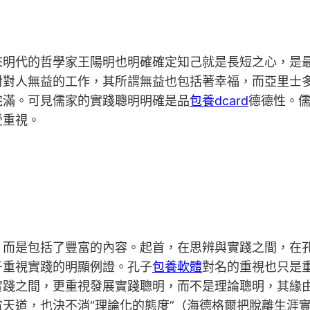
明代的哲學家王陽明也明確確定知己就是長短之心，是最最
對對人無益的工作，其所謂無益也包括著幸福，而亞里士
完滿。可見儒家的實踐聰明明確是品
包養dcard
德德性。
受重視。
，而是包括了豐富的內容。起首，在思辨與實踐之間，在
子重視實踐的明顯例證。孔子
包養軟體
對名的重視也只是
實踐之間，更重視發展實踐聰明，而不是理論聰明，其緣
天道，也決不消“理論化的態度”（海德格爾把脫離生涯