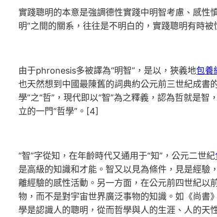
實踐聰明的本意是強調德性實踐中明智考慮、感性慎
明”之間的關系，往往是不明白的，實踐聰明有時
由于phronesis多被譯為“明智”，是以，狹義地
包養
也天然想到中國最陳舊的詞典約公元前三世紀成書的訓詁
學”之“哲”，現代即以“智”為之釋義，認為哲就
立的一門“哲學”。[4]
“智”字從知，在年齡時代又通用于“知”，公元二世紀
是高級的知識和才能。智又以見為條件，見是經驗，
離經驗的感性活動。另一方面，在公元前四世紀以前
物，而不是對宇宙世界廣泛事物的知識。如《尚書》說“
學是認識人的聰明，從而哲學與人的生涯、人的天性