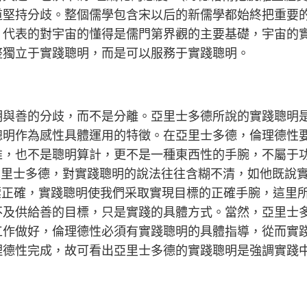
道堅持分歧。整個儒學包含宋以后的新儒學都始終把重要
》代表的對宇宙的懂得是儒門第界觀的主要基礎，宇宙的
整獨立于實踐聰明，而是可以服務于實踐聰明。
明與善的分歧，而不是分離。亞里士多德所說的實踐聰明
聰明作為感性具體運用的特徵。在亞里士多德，倫理德性
維，也不是聰明算計，更不是一種東西性的手腕，不屬于
亞里士多德，對實踐聰明的說法往往含糊不清，如他既說實
目標正確，實踐聰明使我們采取實現目標的正確手腕，這里
不及供給善的目標，只是實踐的具體方式。當然，亞里士
工作做好，倫理德性必須有實踐聰明的具體指導，從而實
理德性完成，故可看出亞里士多德的實踐聰明是強調實踐