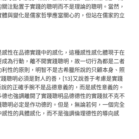
的關注點置于實踐的聰明而不是理論的聰明。當然，
實體與變化是儒家哲學應當關心的，但站在儒家的立
是感性在品德實踐中的感化，這種感性感化體現于在
要成為行動，離不開實踐聰明，故一切行為都是二者
功利性的原則，明智不是古希臘所說的只顧本身、照
踐聰明必須是對人的善，[13]又說善于考慮是實踐
所說的正確手腕不是品德意義的，而是感性意義的。
多德也強調離開了實踐聰明品德德性的實踐就不克不
踐聰明必定是作功德的。但是，無論若何，一個完全
中感性的具體感化，而不是強調倫理德性的導向感