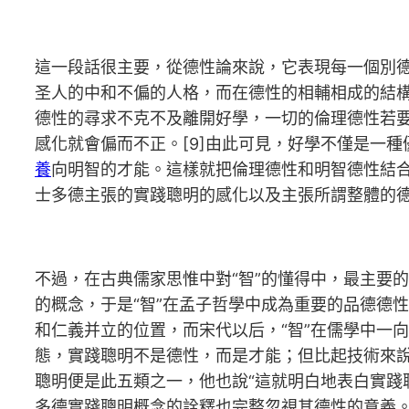
這一段話很主要，從德性論來說，它表現每一個別
圣人的中和不偏的人格，而在德性的相輔相成的結構
德性的尋求不克不及離開好學，一切的倫理德性若
感化就會偏而不正。[9]由此可見，好學不僅是一
養
向明智的才能。這樣就把倫理德性和明智德性結合
士多德主張的實踐聰明的感化以及主張所謂整體的德
不過，在古典儒家思惟中對“智”的懂得中，最主要的
的概念，于是“智”在孟子哲學中成為重要的品德德
和仁義并立的位置，而宋代以后，“智”在儒學中一
態，實踐聰明不是德性，而是才能；但比起技術來
聰明便是此五類之一，他也說“這就明白地表白實踐
多德實踐聰明概念的詮釋也完整忽視其德性的意義