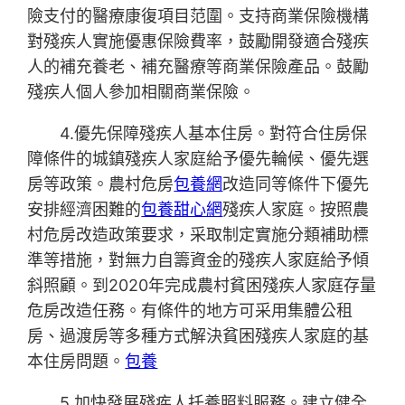
險支付的醫療康復項目范圍。支持商業保險機構
對殘疾人實施優惠保險費率，鼓勵開發適合殘疾
人的補充養老、補充醫療等商業保險產品。鼓勵
殘疾人個人參加相關商業保險。
4.優先保障殘疾人基本住房。對符合住房保
障條件的城鎮殘疾人家庭給予優先輪候、優先選
房等政策。農村危房
包養網
改造同等條件下優先
安排經濟困難的
包養甜心網
殘疾人家庭。按照農
村危房改造政策要求，采取制定實施分類補助標
準等措施，對無力自籌資金的殘疾人家庭給予傾
斜照顧。到2020年完成農村貧困殘疾人家庭存量
危房改造任務。有條件的地方可采用集體公租
房、過渡房等多種方式解決貧困殘疾人家庭的基
本住房問題。
包養
5.加快發展殘疾人托養照料服務。建立健全