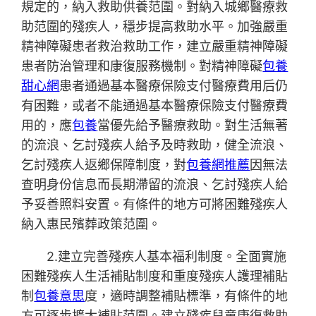
規定的，納入救助供養范圍。對納入城鄉醫療救
助范圍的殘疾人，穩步提高救助水平。加強嚴重
精神障礙患者救治救助工作，建立嚴重精神障礙
患者防治管理和康復服務機制。對精神障礙
包養
甜心網
患者通過基本醫療保險支付醫療費用后仍
有困難，或者不能通過基本醫療保險支付醫療費
用的，應
包養
當優先給予醫療救助。對生活無著
的流浪、乞討殘疾人給予及時救助，健全流浪、
乞討殘疾人返鄉保障制度，對
包養網推薦
因無法
查明身份信息而長期滯留的流浪、乞討殘疾人給
予妥善照料安置。有條件的地方可將困難殘疾人
納入惠民殯葬政策范圍。
2.建立完善殘疾人基本福利制度。全面實施
困難殘疾人生活補貼制度和重度殘疾人護理補貼
制
包養意思
度，適時調整補貼標準，有條件的地
方可逐步擴大補貼范圍。建立殘疾兒童康復救助