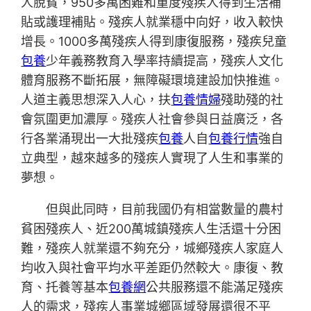
人脫貧，950多萬困難和重度殘疾人得到生活補
貼或護理補貼。殘疾人就業穩中向好，收入較快
增長。1000多萬殘疾人得到康復服務，殘疾兒童
包養
少年義務教育入學率持續提高，殘疾人文化
體育服務不斷拓展，無障礙環境建設加快推進。
人道主義思想深入人心，扶
包養情婦
殘助殘的社
會氛圍更加濃厚。殘疾人社會參與日益廣泛，各
行各業涌現出一大批殘疾
包養
人自
包養行情
強自
立典型，越來越多的殘疾人實現了人生和事業的
夢想。
但與此同時，目前我國仍有相當數量的農村
貧困殘疾人、近200萬城鎮殘疾人生活還十分困
難，殘疾人就業還不夠充分，城鄉殘疾人家庭人
均收入與社會平均水平差距仍然較大。康復、教
育、托養等基本
包養網
公共服務還不能滿足殘疾
人的需求，殘疾人事業城鄉區域發展還很不平