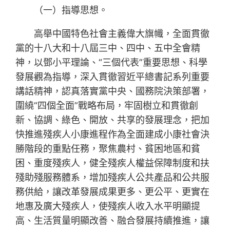
（一）指導思想。
高舉中國特色社會主義偉大旗幟，全面貫徹
黨的十八大和十八屆三中、四中、五中全會精
神，以鄧小平理論、“三個代表”重要思想、科學
發展觀為指導，深入貫徹習近平總書記系列重要
講話精神，認真落實黨中央、國務院決策部署，
圍繞“四個全面”戰略布局，牢固樹立和貫徹創
新、協調、綠色、開放、共享的發展理念，把加
快推進殘疾人小康進程作為全面建成小康社會決
勝階段的重點任務，聚焦農村、貧困地區和貧
困、重度殘疾人，健全殘疾人權益保障制度和扶
殘助殘服務體系，增加殘疾人公共產品和公共服
務供給，讓改革發展成果更多、更公平、更實在
地惠及廣大殘疾人，使殘疾人收入水平明顯提
高、生活質量明顯改善、融合發展持續推進，讓