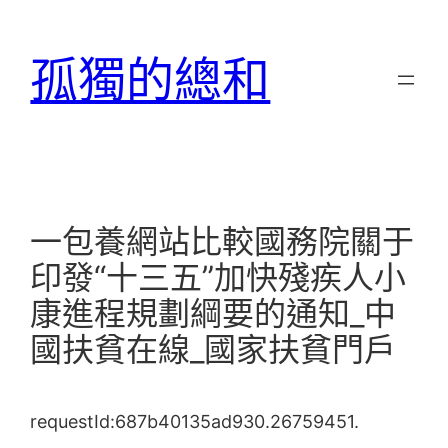
跳
至
孤獨的總和
主
要
內
容
一包養網站比較國務院關于
印發“十三五”加快殘疾人小
康進程規劃綱要的通知_中
國扶貧在線_國家扶貧門戶
requestId:687b40135ad930.26759451.