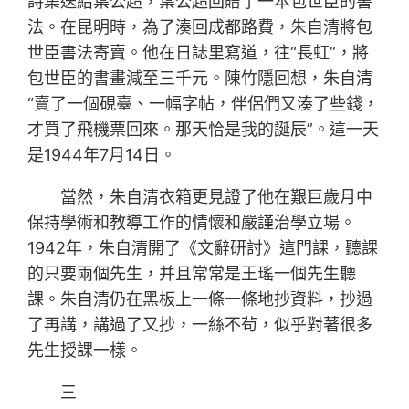
詩集送給葉公超，葉公超回贈了一本包世臣的書
法。在昆明時，為了湊回成都路費，朱自清將包
世臣書法寄賣。他在日誌里寫道，往“長虹”，將
包世臣的書畫減至三千元。陳竹隱回想，朱自清
“賣了一個硯臺、一幅字帖，伴侶們又湊了些錢，
才買了飛機票回來。那天恰是我的誕辰”。這一天
是1944年7月14日。
當然，朱自清衣箱更見證了他在艱巨歲月中
保持學術和教導工作的情懷和嚴謹治學立場。
1942年，朱自清開了《文辭研討》這門課，聽課
的只要兩個先生，并且常常是王瑤一個先生聽
課。朱自清仍在黑板上一條一條地抄資料，抄過
了再講，講過了又抄，一絲不茍，似乎對著很多
先生授課一樣。
三