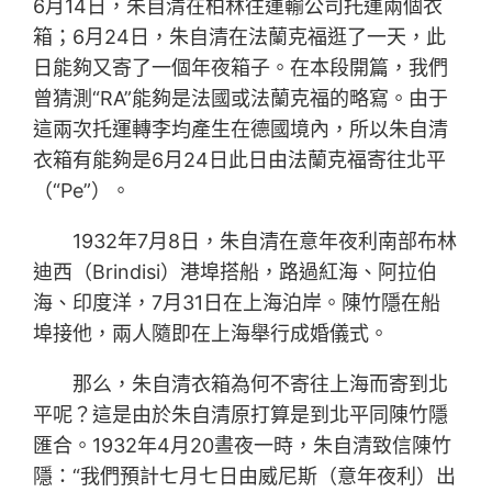
6月14日，朱自清在柏林往運輸公司托運兩個衣
箱；6月24日，朱自清在法蘭克福逛了一天，此
日能夠又寄了一個年夜箱子。在本段開篇，我們
曾猜測“RA”能夠是法國或法蘭克福的略寫。由于
這兩次托運轉李均產生在德國境內，所以朱自清
衣箱有能夠是6月24日此日由法蘭克福寄往北平
（“Pe”）。
1932年7月8日，朱自清在意年夜利南部布林
迪西（Brindisi）港埠搭船，路過紅海、阿拉伯
海、印度洋，7月31日在上海泊岸。陳竹隱在船
埠接他，兩人隨即在上海舉行成婚儀式。
那么，朱自清衣箱為何不寄往上海而寄到北
平呢？這是由於朱自清原打算是到北平同陳竹隱
匯合。1932年4月20晝夜一時，朱自清致信陳竹
隱：“我們預計七月七日由威尼斯（意年夜利）出