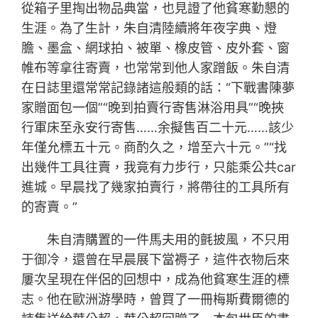
從箱子里掏出物品典當，也見證了他貧寒勤懇的
生涯。為了生計，朱自清陸續將年夜字典、燈
膽、墨盒、網球拍、被單、橡皮管、皮外套、窗
帷布等拿往寄賣，也常常到他人家蹭飯。朱自清
在日誌里還常常記錄諸這般類的話：“下戰書陳夢
家贈面包一個”“晚到拍賣行寄售淋浴用具”“晚挾
行軍床至永安行寄售……余擬售百二十元……該少
年僅允標五十元。商酌久之，增至六十元。”“找
出幾件工具往賣，我竟有力步行，只能乘公共car
進城。早晨找了幾家拍賣行，將帶往的工具所有
的寄賣。”
朱自清購置的一件馬夫用的氈披風，不只用
于御冷，還曾在早晨展下當褥子，這件衣物后來
屢次呈現在伴侶的回想中，成為他貧寒生涯的標
志。他在歐洲游學時，曾買了一冊梅斯費爾德的