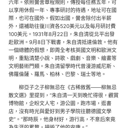
六年。依照黌舍章程規則，傳授每任務五年，可
以享用休假一年、專事研討的待遇，地址可在國
際，也可在國外。假如出國，黌舍除付出半薪
外，還補助往復川資各520美元以及每月研討費
100美元。1931年8月22日，朱自清從北平出發
赴歐洲。9月8日下戰書，朱自清抵達倫敦。他有
一個總體的假想，即周全考核英國文明和歐洲文
明，重點清楚小說、詩歌、戲劇、音樂、繪畫等
文明藝術門類。朱自清留學時代曾漫游威尼斯、
佛羅倫薩、羅馬、柏林、巴黎、瑞士等地。
柳亞子之子柳無忌在《古稀敘舊——柳無忌
散文選》里提到，“朱自清一天到晚忙得很，觀賞
博物館，企盼文人宅，游公園，跑市場，逛書
店，沒有時光與愛好到男子學院往聽德國文學
史”。“那時辰，他身材好，游行高，不意后來竟
為生涯的累贅，損毀了他的安康。”