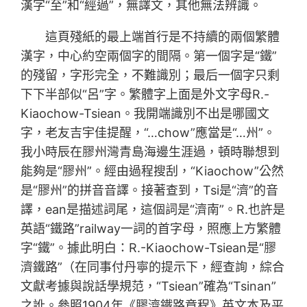
漢字“至”和“經過”，無譯文，其他無法辨識。
這頁殘紙的最上端首行是不持續的兩個繁體
漢字，中心約空兩個字的間隔。第一個字是“鐵”
的殘留，字形完全，不難識別；最后一個字只剩
下下半部似“呂”字。繁體字上面是外文字母R.-
Kiaochow-Tsiean。我開端識別不出是哪國文
字，老友吉宇佳提醒，“…chow”應當是“…州”。
我小時辰在膠州灣青島海邊生涯過，頓時聯想到
能夠是“膠州”。經由過程搜刮，“Kiaochow”公然
是“膠州”的拼音音譯。接著查到，Tsi是“濟”的音
譯，ean是描述詞尾，這個詞是“濟南”。R.也許是
英語“鐵路”railway一詞的首字母，照應上方繁體
字“鐵”。據此明白：R.-Kiaochow-Tsiean是“膠
濟鐵路”（在同事付丹寧的提示下，經查詢，綜合
文獻考據與說話學規范，“Tsiean”確為“Tsinan”
之訛。參照1904年《膠濟鐵路章程》英文本及平