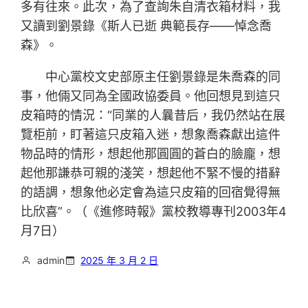
多有往來。此次，為了查詢朱自清衣箱材料，我
又讀到劉景錄《斯人已逝 典範長存——悼念喬
森》。
中心黨校文史部原主任劉景錄是朱喬森的同
事，他倆又同為全國政協委員。他回想見到這只
皮箱時的情況：“同業的人曩昔后，我仍然站在展
覽柜前，盯著這只皮箱入迷，想象喬森獻出這件
物品時的情形，想起他那圓圓的蒼白的臉龐，想
起他那謙恭可親的淺笑，想起他不緊不慢的措辭
的語調，想象他必定會為這只皮箱的回宿覺得無
比欣喜”。（《進修時報》黨校教導專刊2003年4
月7日）
admin
2025 年 3 月 2 日