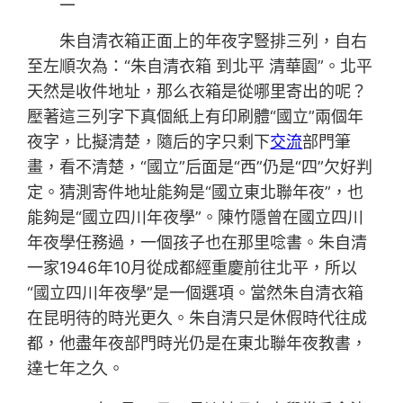
朱自清衣箱正面上的年夜字豎排三列，自右
至左順次為：“朱自清衣箱 到北平 清華園”。北平
天然是收件地址，那么衣箱是從哪里寄出的呢？
壓著這三列字下真個紙上有印刷體“國立”兩個年
夜字，比擬清楚，隨后的字只剩下
交流
部門筆
畫，看不清楚，“國立”后面是“西”仍是“四”欠好判
定。猜測寄件地址能夠是“國立東北聯年夜”，也
能夠是“國立四川年夜學”。陳竹隱曾在國立四川
年夜學任務過，一個孩子也在那里唸書。朱自清
一家1946年10月從成都經重慶前往北平，所以
“國立四川年夜學”是一個選項。當然朱自清衣箱
在昆明待的時光更久。朱自清只是休假時代往成
都，他盡年夜部門時光仍是在東北聯年夜教書，
達七年之久。