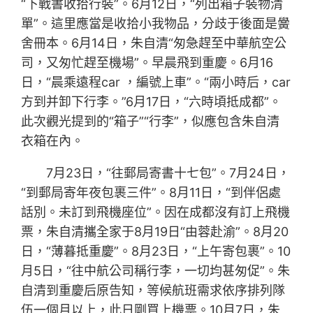
“下戰書收拾行裝”。6月12日，“列出箱子裝物清
單”。這里應當是收拾小我物品，分歧于後面是黌
舍冊本。6月14日，朱自清“匆急趕至中華航空公
司，又匆忙趕至機場”。早晨飛到重慶。6月16
日，“晨乘遠程car ，編號上車”。“兩小時后，car
方到并卸下行李。”6月17日，“六時頃抵成都”。
此次觀光提到的“箱子”“行李”，似應包含朱自清
衣箱在內。
7月23日，“往郵局寄書十七包”。7月24日，
“到郵局寄年夜包裹三件”。8月11日，“到伴侶處
話別。未訂到飛機座位”。因在成都沒有訂上飛機
票，朱自清攜全家于8月19日“由蓉赴渝”。8月20
日，“薄暮抵重慶”。8月23日，“上午寄包裹”。10
月5日，“往中航公司稱行李，一切均甚匆促”。朱
自清到重慶后原告知，等候航班需求依序排列隊
伍一個月以上，此日剛買上機票。10月7日，朱