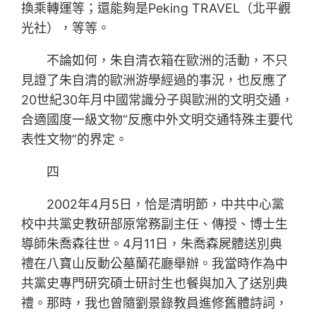
換乘轉運等；還能夠是Peking TRAVEL（北平觀
光社），等等。
不論如何，朱自清衣箱在歐洲的活動，不只
見證了朱自清的歐洲游學經過的事況，也反應了
20世紀30年月中國常識分子與歐洲的文明交通，
合適國度一級文物“反應中外文明交通特殊主要代
表性文物”的界定。
四
2002年4月5日，恰是清明節，中共中心黨
校中共黨史教研部原常務副主任、傳授、博士生
導師朱喬森往世。4月11日，朱喬森屍體送別典
禮在八寶山反動公墓蘭花廳舉辦。我當時作為中
共黨史專門研究碩士研討生也餐與加入了送別典
禮。那時，我也曾隨劉景錄教員進修舊體詩詞，