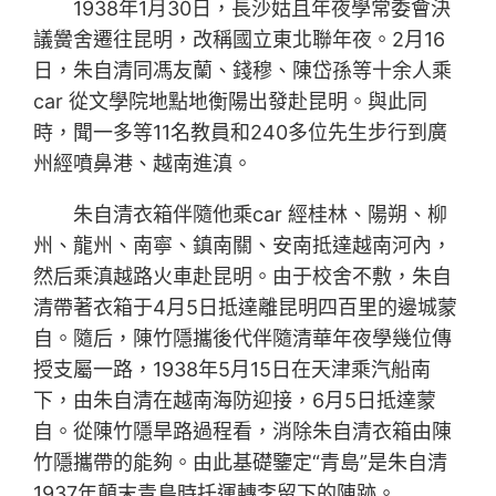
1938年1月30日，長沙姑且年夜學常委會決
議黌舍遷往昆明，改稱國立東北聯年夜。2月16
日，朱自清同馮友蘭、錢穆、陳岱孫等十余人乘
car 從文學院地點地衡陽出發赴昆明。與此同
時，聞一多等11名教員和240多位先生步行到廣
州經噴鼻港、越南進滇。
朱自清衣箱伴隨他乘car 經桂林、陽朔、柳
州、龍州、南寧、鎮南關、安南抵達越南河內，
然后乘滇越路火車赴昆明。由于校舍不敷，朱自
清帶著衣箱于4月5日抵達離昆明四百里的邊城蒙
自。隨后，陳竹隱攜後代伴隨清華年夜學幾位傳
授支屬一路，1938年5月15日在天津乘汽船南
下，由朱自清在越南海防迎接，6月5日抵達蒙
自。從陳竹隱旱路過程看，消除朱自清衣箱由陳
竹隱攜帶的能夠。由此基礎鑒定“青島”是朱自清
1937年顛末青島時托運轉李留下的陳跡。