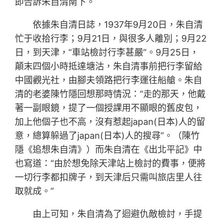
即告訴朱自清南下。
依據朱自清日誌，1937年9月20日，朱自清
忙于收拾行李；9月21日，與很多人離別；9月22
日，到天津，“車站檢討行李甚嚴”。9月25日，
顛末四個小時抵達塘沽，朱自清事前把行李留給
中國觀光社，由腳夫領路把行李運往船艙。朱自
清的老婆陳竹隱回想那時情況：“走的那天，他戴
著一副眼鏡，提了一個授課用不顯眼的舊皮包，
加上他個子也不高，沒有惹起japan(日本)人的留
意，總算躲過了japan(日本)人的搜尋”。（陳竹
隱《追想朱自清》）而朱自清在《出北平記》中
也寫道：“由於想免除天津站上檢討的費事，便將
一切行李都扣牌子，到天津后只需叫旅店里人往
取就成。”
由上可知，朱自清為了迴避仇敵檢討，手提