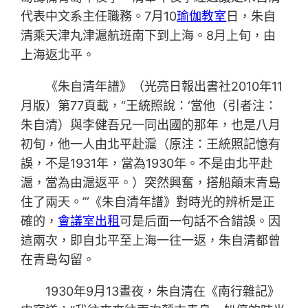
代表中文系主任職務。7月10
瑜伽教室
日，朱自
清乘天津丸津滬航班南下到上海。8月上旬，由
上海返北平。
《朱自清年譜》（光亮日報出書社2010年11
月版）第77頁載，“王統照說：‘當他（引者注：
朱自清）與李健吾兄一同出國的那年，也是八月
初旬，他一人由北平赴滬（原注：王統照記憶有
誤，不是1931年，當為1930年。不是由北平赴
滬，當為由滬返平。）突然興奮，搭船顛末青島
住了兩天。’”《朱自清年譜》對時光的辨析是正
確的，
會議室出租
可是后面一句話不合錯誤。因
這兩次，即自北平至上海一往一返，朱自清都曾
在青島勾留。
1930年9月13晝夜，朱自清在《南行雜記》