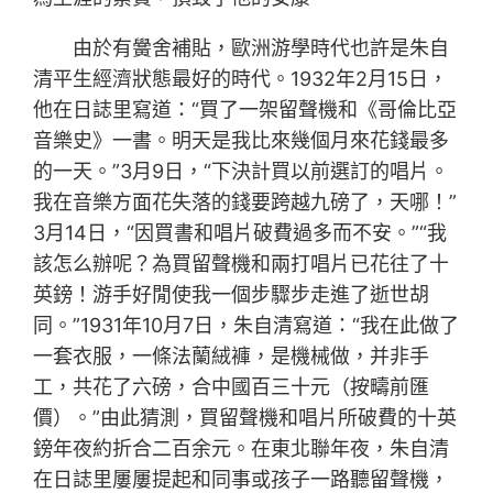
由於有黌舍補貼，歐洲游學時代也許是朱自
清平生經濟狀態最好的時代。1932年2月15日，
他在日誌里寫道：“買了一架留聲機和《哥倫比亞
音樂史》一書。明天是我比來幾個月來花錢最多
的一天。”3月9日，“下決計買以前選訂的唱片。
我在音樂方面花失落的錢要跨越九磅了，天哪！”
3月14日，“因買書和唱片破費過多而不安。”“我
該怎么辦呢？為買留聲機和兩打唱片已花往了十
英鎊！游手好閒使我一個步驟步走進了逝世胡
同。”1931年10月7日，朱自清寫道：“我在此做了
一套衣服，一條法蘭絨褲，是機械做，并非手
工，共花了六磅，合中國百三十元（按疇前匯
價）。”由此猜測，買留聲機和唱片所破費的十英
鎊年夜約折合二百余元。在東北聯年夜，朱自清
在日誌里屢屢提起和同事或孩子一路聽留聲機，