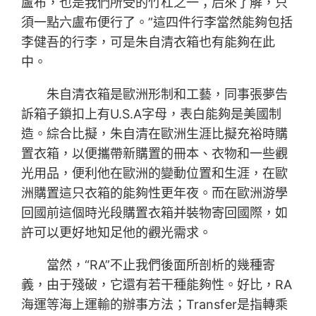
盧布，也是我們所受的竹杠之一；后來了解，只
須一點六盧布便行了。”這四件行李當然能夠包括
李健吾的行李，可是朱自清衣箱也有能夠在此
中。
朱自清衣箱是歐洲形制和工藝，同事張夢告
訴箱子鎖扣上有U.S.A字母，表白能夠是美國制
造。綜合比擬，朱自清在歐洲生涯比擬充裕時購
置衣箱，以便攜帶新購置的冊本、衣物和一些觀
光用品，便利他在歐洲的變動位置和生涯，在歐
洲購置這只衣箱的能夠性更年夜。而在歐洲游學
回國前這個時光段購置衣箱并裝物寄回國際，如
許可以更好地知足他的觀光需求。
當然，“RA”不止我們後面所剖析的幾種寄
義，由于殘破，它還有若干種能夠性。好比，RA
海運等海上運輸的辦事方法；Transfer是指轉乘