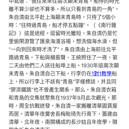
中寫道：“我往來來往兩次顛末青島。船停的時光
雖不算少卻也不算多，所以只看到青島的一角”。
朱自清由北平赴上海顛末青島時，只待了5個小
時：“往時過青島，船才停五點鐘”。（《南行雜
記》）這是途經。逗留時光雖短，朱自清仍是忙
里偷閑游覽了匯泉海濱浴場，想洗個海水澡，但
“一向到回來時才洗了”。朱自清由上海前往北平
路過青島，下船與楊振聲、王統照住了一夜，第
二天由他們二人送往船埠上船。1930年這兩次顛
末青島，朱自清自己下船，行李仍在
1對1教學
船
上，所以行李上不該有“青島”字樣標誌，并且同
“膠濟鐵路”也不曾產生關系。那么，朱自清衣箱
和青島的交集就聚焦在1937年9月此次觀光。那
時，周全抗戰迸發，朱自清一家搬離清華園賃屋
而居。清華年夜黌舍長梅貽琦先行南下，籌建由
清華、北年夜、南開構成的長沙姑且年夜學，隨