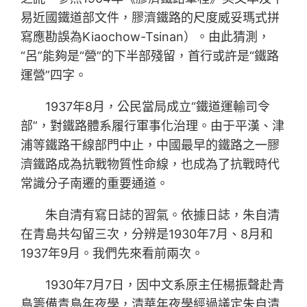
易近國鐵道部文件，膠濟鐵路的尺度威妥瑪式拼
寫應勘誤為Kiaochow-Tsinan）。由此猜測，
“呂”能夠是“營”的下半部殘留，首行或許是“鐵路
運營”四字。
1937年8月，公民當局成立“鐵道運輸司令
部”，對鐵路體系履行軍事化治理。由于平漢、津
浦等鐵路干線部門中止，中國最早的鐵路之一膠
濟鐵路成為抗戰物質性命線，也成為了抗戰時代
常識分子南遷的重要通道。
朱自清有寫日誌的習氣。依據日誌，朱自清
在青島共勾留三次，分辨是1930年7月、8月和
1937年9月。我們先來看前兩次。
1930年7月7日，因中文系原主任楊振聲赴青
島籌備青島年夜學，清華年夜學經過議定朱自清