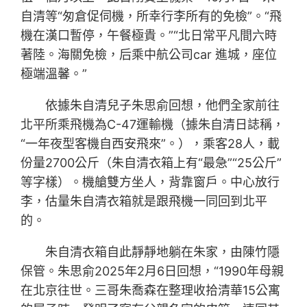
自清等“匆倉促伺機，所幸行李所有的免檢”。“飛
機在漢口暫停，午餐極貴。”“北日常平凡間六時
著陸。海關免檢，后乘中航公司car 進城，座位
極端溫馨。”
依據朱自清兒子朱思俞回想，他們全家前往
北平所乘飛機為C-47運輸機（據朱自清日誌稱，
“一年夜型客機自西安飛來”。），乘客28人，載
份量2700公斤（朱自清衣箱上有“最急”“25公斤”
等字樣）。機艙雙方坐人，背靠窗戶。中心放行
李，估量朱自清衣箱就是跟飛機一同回到北平
的。
朱自清衣箱自此靜靜地躺在朱家，由陳竹隱
保管。朱思俞2025年2月6日回想，“1990年母親
在北京往世。三哥朱喬森在整理收拾清華15公寓