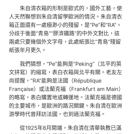
朱自清衣箱的形制是歐式的，國外工藝，使
人天然聯想到朱自清留學歐洲的情況。朱自清衣
箱正面還有一處極渺小的殘留，是“Pe”和“RA”。
分歧于後面“青島”“膠濟鐵路”的中外文對比，這
兩處只要幾個外文字母，此處紙張比“青島”殘留
紙張年月更久。
我們猜想，“Pe”能夠是“Peking”（北平的英
文拼寫）的縮寫，表白衣箱與北平有關。老友左
尚提醒，“RA”能夠是法國（République
Française）或法蘭克福（Frankfurt am Main）
的略寫，表白購置地或轉運地。法蘭克福是德國
的主要城市，是歐洲的路況關鍵。朱自清在歐洲
游學時代曾拜訪法國，也到過法蘭克福。
從1925年8月開端，朱自清在清華執教已滿