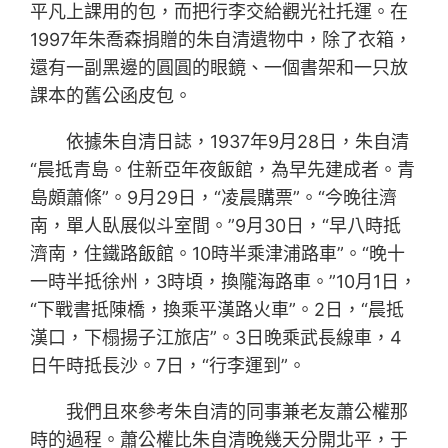
平凡上課用的包，而把行李交給觀光社托運。在
1997年朱喬森捐贈的朱自清遺物中，除了衣箱，
還有一副黑邊的圓圓的眼鏡、一個書架和一只放
課本的舊公函皮包。
依據朱自清日誌，1937年9月28日，朱自清
“晨抵青島。住新亞年夜飯館，為早先建成者。青
島頗蕭條”。9月29日，“凌晨購票”。“今晚往濟
南，單人臥展似斗室間。”9月30日，“早八時抵
濟南，住鐵路飯館。10時半乘津浦路車”。“晚十
一時半抵徐州，3時頃，換隴海路車。”10月1日，
“下戰書抵陳橋，換乘平漢路火車”。2日，“晨抵
漢口，下榻揚子江旅店”。3日晚乘武長線車，4
日午時抵長沙。7日，“行李運到”。
我們且來參考朱自清的同事兼老友蕭公權那
時的過程。蕭公權比朱自清晚幾天分開北平，于