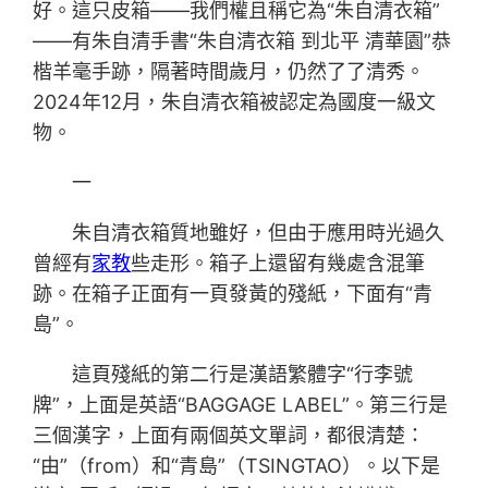
好。這只皮箱——我們權且稱它為“朱自清衣箱”
——有朱自清手書“朱自清衣箱 到北平 清華園”恭
楷羊毫手跡，隔著時間歲月，仍然了了清秀。
2024年12月，朱自清衣箱被認定為國度一級文
物。
一
朱自清衣箱質地雖好，但由于應用時光過久
曾經有
家教
些走形。箱子上還留有幾處含混筆
跡。在箱子正面有一頁發黃的殘紙，下面有“青
島”。
這頁殘紙的第二行是漢語繁體字“行李號
牌”，上面是英語“BAGGAGE LABEL”。第三行是
三個漢字，上面有兩個英文單詞，都很清楚：
“由”（from）和“青島”（TSINGTAO）。以下是