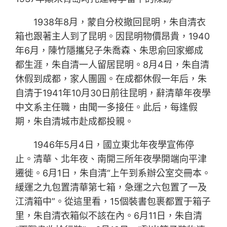
1938年8月，蒙自分校撤回昆明，朱自清衣
箱也跟著主人到了昆明。因昆明物價昂貴，1940
年6月，陳竹隱攜兒子朱喬森、朱思俞回家鄉成
都生涯，朱自清一人留居昆明。8月4日，朱自清
休假到成都，家人團圓。在成都休假一年后，朱
自清于1941年10月30日前往昆明，辭清華年夜學
中文系主任職，由聞一多接任。此后，每逢假
期，朱自清城市赴成都投親。
1946年5月4日，國立東北年夜學宣佈停
止。清華、北年夜、南開三所年夜學開端向平津
遷徙。6月1日，朱自清“上午到系辦公室交冊本。
緩運之九包置清華第七箱，急運之六包置了一及
江清箱中”。從這里看，15個裝書包裹都置于箱子
里，朱自清衣箱似不該在內。6月11日，朱自清