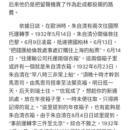
后來他仍是把留聲機賣了作為赴成都投親的路
費。
依據日誌，在歐洲時，朱自清有兩次往國際
托運轉李。1932年5月14日，朱自清分開倫敦往
巴黎。6月9日凌晨，抵達德國柏林。6月13日，
“把錢匯給倫敦處事處訂購往上海的船票”。6月14
日，“往運輸公司托運兩個衣箱”。這兩個箱子里
或許有一個就是朱自清衣箱。1932年6月23日，
朱自清在“早八時三非常上船”，“須晚十時才幹到
馬恩司。由馬恩司搭車至法蘭克福。明日逛一
天，后天到瑞士往。”“信寫成了，想起你的新通
訊處，放在年夜箱子里，一時未便往取，只得將
記得的寫上。”這里提到的年夜箱子，也有能夠是
朱自清衣箱。由于朱自清在8月4日日誌里提到，
“事前運轉李三件至北京”。綜合不雅之，1932年