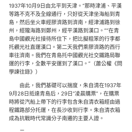
1937年10月9日由北平到天津。“那時津浦、平漢
等路不克不及全線通行，只好從天津坐海船到青
島，然后坐火車經膠濟路到濟南，經津浦路到徐
州，經隴海路到鄭州，經平漢路到漢口。”“在青
島中國觀光社接待所住下，把比擬粗笨的行李都
托觀光社直運漢口。第二天我們乘膠濟路的西行
車往濟南。我們在青島托中國觀光社交鐵路局聯
運的行李，全數平安運到了漢口。”（蕭公權《問
學諫往錄》）
由此，我們基礎可以揣度，朱自清在1937年
9月28日抵達青島后，29日“凌晨購票”，在購票
時將從汽船上帶下的行李包含朱自清衣箱經由過
程鐵路部分托運，在長沙收到行李。朱自清衣箱
成為抗戰時代常識分子南遷的主要人證。
二