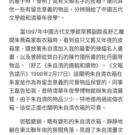
的屋子時，發明了寫有父親名字的皮箱。連同其
他一些有留念意義的物品，分辨捐給了中國古代
文學館和清華年夜學”。
當1997年中國古代文學館常務副館長舒乙離
開朱喬森家取衣箱時，看到這只又舊又年夜的皮
箱里，還放著朱自清加入我的最愛的幾幅名人書
畫，以及曾師從齊白石的陳竹隱所畫的牡丹圖等
物品。（舒乙《朱自清的遺稿和遺物》，《文報
告請示》1998年2月17日）這闡明朱自清衣箱在
朱家是作為有留念意義的可貴物品保管的。同事
王磊告知我，昔時清華年夜學博物館辦朱自清展
覽，由于朱自清的物品少少，特地借用過這個衣
箱。這從正面也闡明朱自清衣箱的可貴。
斑駁磨損、略有變形的朱自清衣箱，靜靜地
躺在東北聯年夜的房間角落，見證了朱自清屢次