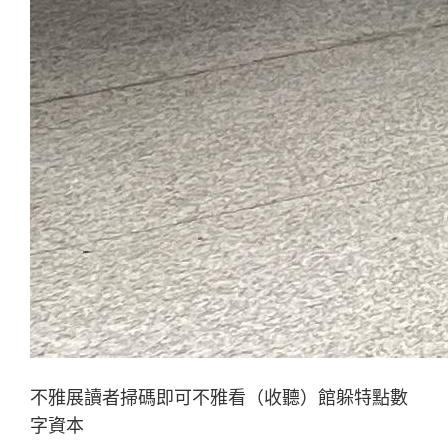
不雅展讀者掃碼即可不雅看（收聽）館躲特點數
字資本