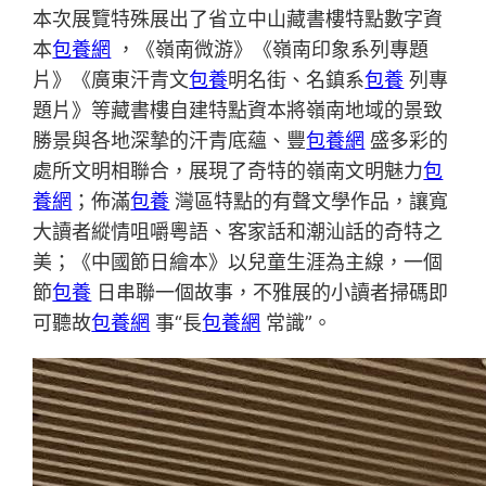
本次展覽特殊展出了省立中山藏書樓特點數字資
本
包養網
，《嶺南微游》《嶺南印象系列專題
片》《廣東汗青文
包養
明名街、名鎮系
包養
列專
題片》等藏書樓自建特點資本將嶺南地域的景致
勝景與各地深摯的汗青底蘊、豐
包養網
盛多彩的
處所文明相聯合，展現了奇特的嶺南文明魅力
包
養網
；佈滿
包養
灣區特點的有聲文學作品，讓寬
大讀者縱情咀嚼粵語、客家話和潮汕話的奇特之
美；《中國節日繪本》以兒童生涯為主線，一個
節
包養
日串聯一個故事，不雅展的小讀者掃碼即
可聽故
包養網
事“長
包養網
常識”。