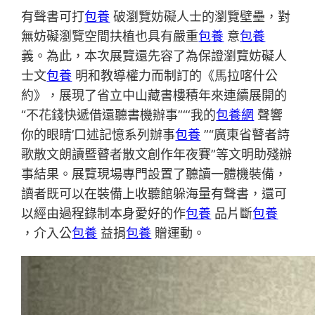
有聲書可打
包養
破瀏覽妨礙人士的瀏覽壁壘，對
無妨礙瀏覽空間扶植也具有嚴重
包養
意
包養
義。為此，本次展覽還先容了為保證瀏覽妨礙人
士文
包養
明和教導權力而制訂的《馬拉喀什公
約》，展現了省立中山藏書樓積年來連續展開的
“不花錢快遞借還聽書機辦事”“‘我的
包養網
聲響
你的眼睛’口述記憶系列辦事
包養
”“廣東省瞽者詩
歌散文朗讀暨瞽者散文創作年夜賽”等文明助殘辦
事結果。展覽現場專門設置了聽讀一體機裝備，
讀者既可以在裝備上收聽館躲海量有聲書，還可
以經由過程錄制本身愛好的作
包養
品片斷
包養
，介入公
包養
益捐
包養
贈運動。