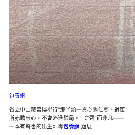
包養網
省立中山藏書樓舉行“那丫頭一貫心腸仁慈，對蜜
斯赤膽忠心，不會落進騙局。”《“聲”而非凡——
一本有聲書的出生》專
包養網
題展