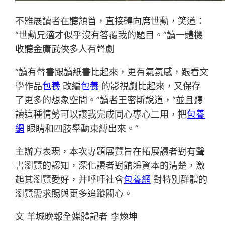
不雅展讀者在聽頷首，直接轉向席世勳，笑道：
“世勳兄適才似乎沒有答覆我的題目。”讀一體機
收聽金庸武俠多人有聲劇
“讀有聲書跟讀紙書比起來，更有氣氛感，跟看文
學作品
包養
改編
包養
的影視劇比起來，又保存
了更多的想象空間。”讀者王密斯說道，“並且聽
讀這種情勢可以讓我完成同心專心二用，把
包養
網
眼睛和四肢舉動束縛出來。”
主辦方表現，本次專題展覽旨在拓展讀者對有聲
書瀏覽的認知，深化讀者對館躲資本的清楚，激
起其瀏覽愛好，并呼吁社會
包養網
對特別群體的
瀏覽需求賜與更多追蹤關心。
文 羊城晚報全媒體記者 李煥坤