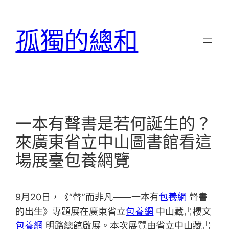
跳
至
孤獨的總和
主
要
內
容
一本有聲書是若何誕生的？
來廣東省立中山圖書館看這
場展臺包養網覽
9月20日，《“聲”而非凡——一本有
包養網
聲書
的出生》專題展在廣東省立
包養網
中山藏書樓文
包養網
明路總館啟展。本次展覽由省立中山藏書