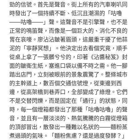
勁的信號。首先是聲音。街上所有的汽車喇叭同
時發出了一個持續不斷、低沉且潮濕的「咕嚕
——咕嚕——」聲。這聲音不是引擎聲，也不是
正常的鳴笛聲，而像是一個巨大的、消化不良的
胃在哀嚎。廖沾沾皺著眉頭，這嚴重干擾了他蒜
泥的「寧靜冥想」。他決定出去看個究竟，順手
從桌上拿了一張髒兮兮的，印著《沾醬秘笈》封
面的皺衛生紙，塞進口袋以備不時之需。他一腳
踏出店門，立刻被眼前的景象震驚了。整條城市
的主幹道上，數百個交通信號燈，從東邊到西
邊，從高架橋到巷弄口，全部變成了綠燈。它們
不是交替閃爍，而是固定在「通行」的狀態，同
時，每一個燈箱都發出了那種「咕嚕咕嚕」的聲
音，並且有一層淡淡的、熱氣騰騰的白霧從燈箱
的頂部冒出，散發出一種難以名狀的——麵粉蒸
煮過頭的氣味。「麵粉焦慮？還是過度發酵？」