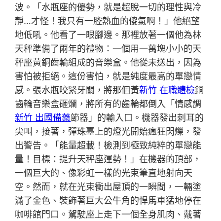
波。「水瓶座的優勢，就是超脫一切的理性與冷
靜…才怪！我只有一腔熱血的傻氣啊！」他絕望
地低吼。他看了一眼腳邊。那裡放著一個他為林
天秤準備了兩年的禮物：一個用一萬塊小小的天
秤座黃銅齒輪組成的音樂盒。他從未送出，因為
害怕被拒絕。這份害怕，就是純度最高的單戀情
感。張水瓶咬緊牙關，將那個黃
新竹 在職體檢
銅
齒輪音樂盒砸爛，將所有的齒輪都倒入「情感調
新竹 出國備藥
節器」的輸入口。機器發出刺耳的
尖叫，接著，彈珠臺上的燈光開始瘋狂閃爍，發
出警告。「能量超載！檢測到極致純粹的單戀能
量！目標：提升天秤座運勢！」在機器的頂部，
一個巨大的、像彩虹一樣的光束筆直地射向天
空。然而，就在光束衝出屋頂的一瞬間，一輛塗
滿了金色、裝飾著巨大公牛角的悍馬車猛地停在
咖啡館門口。駕駛座上走下一個全身肌肉、戴著