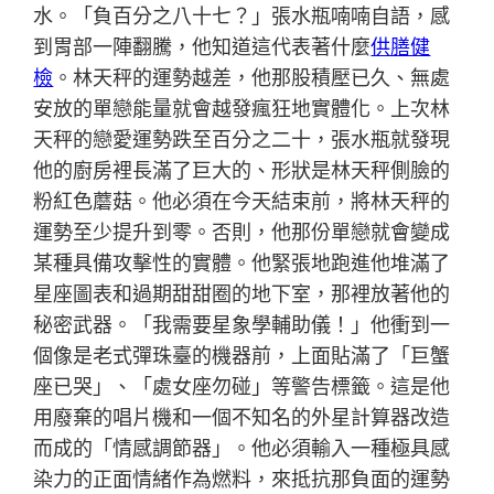
水。「負百分之八十七？」張水瓶喃喃自語，感
到胃部一陣翻騰，他知道這代表著什麼
供膳健
檢
。林天秤的運勢越差，他那股積壓已久、無處
安放的單戀能量就會越發瘋狂地實體化。上次林
天秤的戀愛運勢跌至百分之二十，張水瓶就發現
他的廚房裡長滿了巨大的、形狀是林天秤側臉的
粉紅色蘑菇。他必須在今天結束前，將林天秤的
運勢至少提升到零。否則，他那份單戀就會變成
某種具備攻擊性的實體。他緊張地跑進他堆滿了
星座圖表和過期甜甜圈的地下室，那裡放著他的
秘密武器。「我需要星象學輔助儀！」他衝到一
個像是老式彈珠臺的機器前，上面貼滿了「巨蟹
座已哭」、「處女座勿碰」等警告標籤。這是他
用廢棄的唱片機和一個不知名的外星計算器改造
而成的「情感調節器」。他必須輸入一種極具感
染力的正面情緒作為燃料，來抵抗那負面的運勢