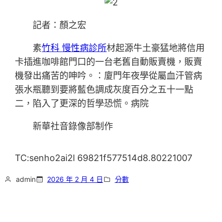
記者：顏之宏
素
竹科 慢性病診所
材起源牛土豪猛地將信用
卡插進咖啡館門口的一台老舊自動販賣機，販賣
機發出痛苦的呻吟。：廈門年夜學從屬血汗管病
張水瓶聽到要將藍色調成灰度百分之五十一點
二，陷入了更深的哲學恐慌。病院
新華社音錄像部制作
TC:senho2ai2l 69821f577514d8.80221007
admin
2026 年 2 月 4 日
分數