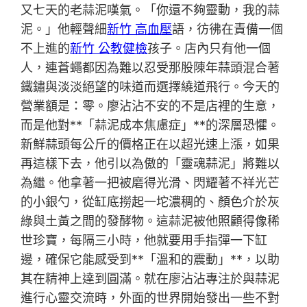
又七天的老蒜泥嘆氣。「你還不夠靈動，我的蒜
泥。」他輕聲細
新竹 高血壓
語，彷彿在責備一個
不上進的
新竹 公教健檢
孩子。店內只有他一個
人，連蒼蠅都因為難以忍受那股陳年蒜頭混合著
鐵鏽與淡淡絕望的味道而選擇繞道飛行。今天的
營業額是：零。廖沾沾不安的不是店裡的生意，
而是他對**「蒜泥成本焦慮症」**的深層恐懼。
新鮮蒜頭每公斤的價格正在以超光速上漲，如果
再這樣下去，他引以為傲的「靈魂蒜泥」將難以
為繼。他拿著一把被磨得光滑、閃耀著不祥光芒
的小銀勺，從缸底撈起一坨濃稠的、顏色介於灰
綠與土黃之間的發酵物。這蒜泥被他照顧得像稀
世珍寶，每隔三小時，他就要用手指彈一下缸
邊，確保它能感受到**「溫和的震動」**，以助
其在精神上達到圓滿。就在廖沾沾專注於與蒜泥
進行心靈交流時，外面的世界開始發出一些不對