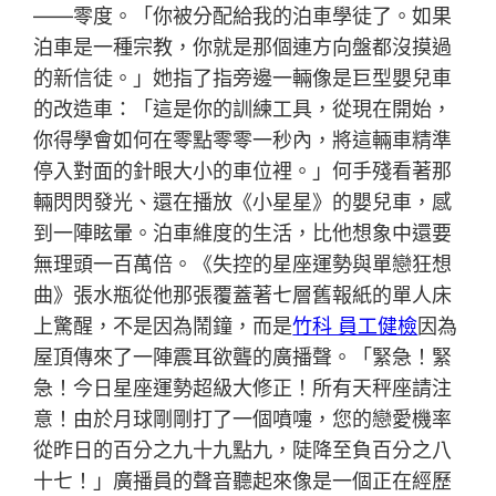
——零度。「你被分配給我的泊車學徒了。如果
泊車是一種宗教，你就是那個連方向盤都沒摸過
的新信徒。」她指了指旁邊一輛像是巨型嬰兒車
的改造車：「這是你的訓練工具，從現在開始，
你得學會如何在零點零零一秒內，將這輛車精準
停入對面的針眼大小的車位裡。」何手殘看著那
輛閃閃發光、還在播放《小星星》的嬰兒車，感
到一陣眩暈。泊車維度的生活，比他想象中還要
無理頭一百萬倍。《失控的星座運勢與單戀狂想
曲》張水瓶從他那張覆蓋著七層舊報紙的單人床
上驚醒，不是因為鬧鐘，而是
竹科 員工健檢
因為
屋頂傳來了一陣震耳欲聾的廣播聲。「緊急！緊
急！今日星座運勢超級大修正！所有天秤座請注
意！由於月球剛剛打了一個噴嚏，您的戀愛機率
從昨日的百分之九十九點九，陡降至負百分之八
十七！」廣播員的聲音聽起來像是一個正在經歷