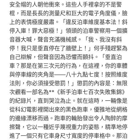
安全帽的人朝他衝來。這些人手裡拿的不是警
棍，而是長長的測量尺和巨大的電子角度儀，臉
上的表情極度嚴肅。「違反泊車維度基本法！斜
停入庫！罪大惡極！」領頭的泊車警察用一個擴
音器大喊，聲音充滿機械感。「我、我沒有斜
停！我只是垂直停在了牆壁上！」何手殘趕緊為
自己辯解，但聲音因為恐懼而顫抖。「垂直泊
車？那是在第三次元的行為，在這裡，你的車體
與停車線的夾角是——八十九點七度！按照維度
法則，你必須接受懲罰！」懲罰的內容是：無限
次觀看一部名為**《新手泊車七百次失敗集錦》
的紀錄片，直到哭泣為止。就在這時，一輛像是
從科幻電影裡開出來的黑色跑車，優雅地從網格
的邊緣漂移而過。跑車的輪胎發出令人陶醉的摩
擦聲，它以一種近乎蔑視重力的姿態，精準地停
進了一個只有它車身尺寸寬度的停車格中。那泊