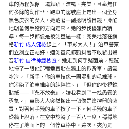
車的過程就像一場舞蹈，流暢、完美，且毫無任
何多餘的動作**。跑車的駕駛座上走出一個全身
黑色皮衣的女人，她戴著一副透明護目鏡，冷酷
地朝著何手殘的方向走來。她的步伐優雅而精
準，每一步都像是被測量過一樣，完美地落在網
格
新竹 成人健檢
線上。「車影大人！」泊車警察
們立刻立正站好，連測量尺都顫抖著不敢發出聲
音
新竹 自律神經檢查
。她走到何手殘面前，輕蔑
地掃了一眼他那輛垂直貼在牆上的掀背車，語氣
冰冷。「新手，你的車技像一團混亂的毛線球。
你污染了泊車維度的純粹性。」「但你的後視鏡
貼紙——『永不放棄』，讓我看到了一絲愚蠢的
勇氣。」車影大人突然掏出一個像是遙控器的裝
置，對著何手殘的車子按了一下。何手殘的車子
從牆上脫落，在空中旋轉了一百八十度，穩穩地
停在了地面上的一個停車格中。這次，夾角是