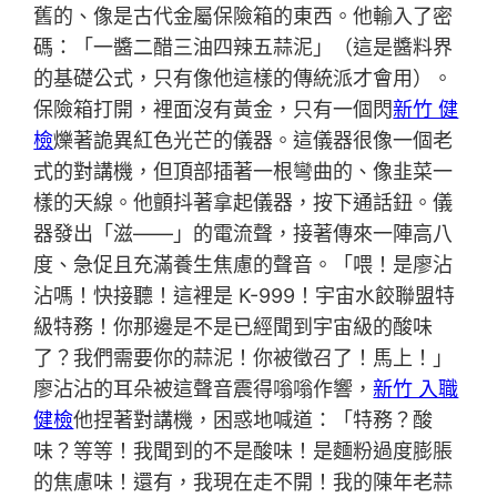
舊的、像是古代金屬保險箱的東西。他輸入了密
碼：「一醬二醋三油四辣五蒜泥」（這是醬料界
的基礎公式，只有像他這樣的傳統派才會用）。
保險箱打開，裡面沒有黃金，只有一個閃
新竹 健
檢
爍著詭異紅色光芒的儀器。這儀器很像一個老
式的對講機，但頂部插著一根彎曲的、像韭菜一
樣的天線。他顫抖著拿起儀器，按下通話鈕。儀
器發出「滋——」的電流聲，接著傳來一陣高八
度、急促且充滿養生焦慮的聲音。「喂！是廖沾
沾嗎！快接聽！這裡是 K-999！宇宙水餃聯盟特
級特務！你那邊是不是已經聞到宇宙級的酸味
了？我們需要你的蒜泥！你被徵召了！馬上！」
廖沾沾的耳朵被這聲音震得嗡嗡作響，
新竹 入職
健檢
他捏著對講機，困惑地喊道：「特務？酸
味？等等！我聞到的不是酸味！是麵粉過度膨脹
的焦慮味！還有，我現在走不開！我的陳年老蒜