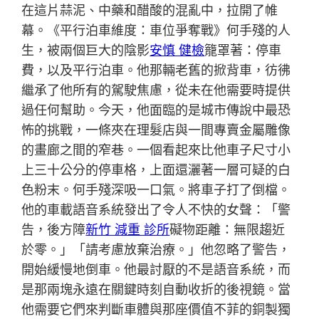
在這片蒜泥、中藥和醋酸的混亂中，拉開了帷
幕。《平行泊車維度：車位爭奪戰》何手殘的人
生，被兩個巨大的陰影
安慎 健檢
籠罩著：停車
費，以及平行泊車。他那輛老舊的掀背車，彷彿
繼承了他所有的駕駛焦慮，從未在他需要時提供
過任何幫助。今天，他面臨的是城市傳說中最恐
怖的挑戰，一條夾在理髮店與一間專賣金屬雕像
的畫廊之間的窄巷。一個看起來比他車子尺寸小
上三十公分的停車格，上面還灑著一層可疑的白
色粉末。何手殘深吸一口氣。將車子打了倒檔。
他的車載語音系統發出了令人不快的女聲：「警
告，後方障
新竹 減重 診所
礙物距離：無限趨近
於零。」「請考慮放棄治療。」他忽略了警告，
開始緩慢地倒車。他最討厭的不是語音系統，而
是那兩塊永遠在關鍵時刻自動收折的後視鏡。當
他需要它們來判斷車體與那座價值不菲的銅製獨