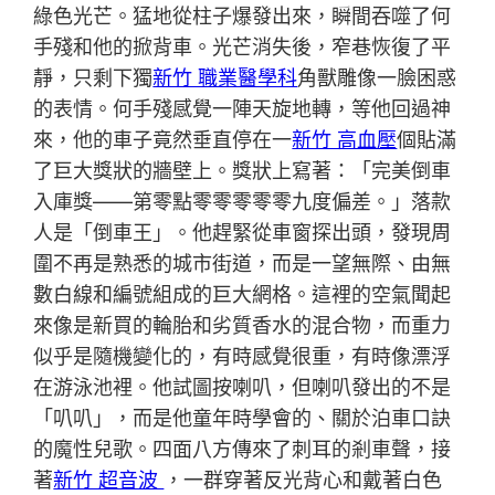
綠色光芒。猛地從柱子爆發出來，瞬間吞噬了何
手殘和他的掀背車。光芒消失後，窄巷恢復了平
靜，只剩下獨
新竹 職業醫學科
角獸雕像一臉困惑
的表情。何手殘感覺一陣天旋地轉，等他回過神
來，他的車子竟然垂直停在一
新竹 高血壓
個貼滿
了巨大獎狀的牆壁上。獎狀上寫著：「完美倒車
入庫獎——第零點零零零零零九度偏差。」落款
人是「倒車王」。他趕緊從車窗探出頭，發現周
圍不再是熟悉的城市街道，而是一望無際、由無
數白線和編號組成的巨大網格。這裡的空氣聞起
來像是新買的輪胎和劣質香水的混合物，而重力
似乎是隨機變化的，有時感覺很重，有時像漂浮
在游泳池裡。他試圖按喇叭，但喇叭發出的不是
「叭叭」，而是他童年時學會的、關於泊車口訣
的魔性兒歌。四面八方傳來了刺耳的剎車聲，接
著
新竹 超音波
，一群穿著反光背心和戴著白色