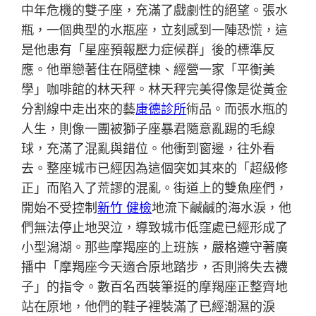
中年危機的雙子座，充滿了戲劇性的絕望。張水
瓶，一個典型的水瓶座，立刻感到一陣恐慌，這
是他患有「星座預報壓力症候群」後的標準反
應。他單戀著住在隔壁棟、經營一家「平衡美
學」咖啡館的林天秤。林天秤完美得像是從黃金
分割線中走出來的藝
康德診所
術品。而張水瓶的
人生，則像一團被獅子座暴君隨意亂踢的毛線
球，充滿了混亂與錯位。他衝到窗邊，往外看
去。整座城市已經因為這個突如其來的「超級修
正」而陷入了荒謬的混亂。街道上的雙魚座們，
開始不受控制
新竹 健檢
地流下鹹鹹的海水淚，他
們無法停止地哭泣，導致城市低窪處已經形成了
小型潟湖。那些摩羯座的上班族，嚴格遵守著廣
播中「摩羯座今天適合原地踏步，否則將失去襪
子」的指令。數百名西裝筆挺的摩羯座正整齊地
站在原地，他們的鞋子裡裝滿了已經潮濕的淚