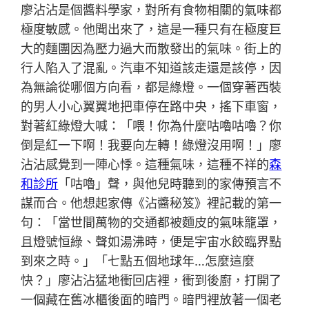
廖沾沾是個醬料學家，對所有食物相關的氣味都
極度敏感。他聞出來了，這是一種只有在極度巨
大的麵團因為壓力過大而散發出的氣味。街上的
行人陷入了混亂。汽車不知道該走還是該停，因
為無論從哪個方向看，都是綠燈。一個穿著西裝
的男人小心翼翼地把車停在路中央，搖下車窗，
對著紅綠燈大喊：「喂！你為什麼咕嚕咕嚕？你
倒是紅一下啊！我要向左轉！綠燈沒用啊！」廖
沾沾感覺到一陣心悸。這種氣味，這種不祥的
森
和診所
「咕嚕」聲，與他兒時聽到的家傳預言不
謀而合。他想起家傳《沾醬秘笈》裡記載的第一
句：「當世間萬物的交通都被麵皮的氣味籠罩，
且燈號恒綠、聲如湯沸時，便是宇宙水餃臨界點
到來之時。」「七點五個地球年…怎麼這麼
快？」廖沾沾猛地衝回店裡，衝到後廚，打開了
一個藏在舊冰櫃後面的暗門。暗門裡放著一個老