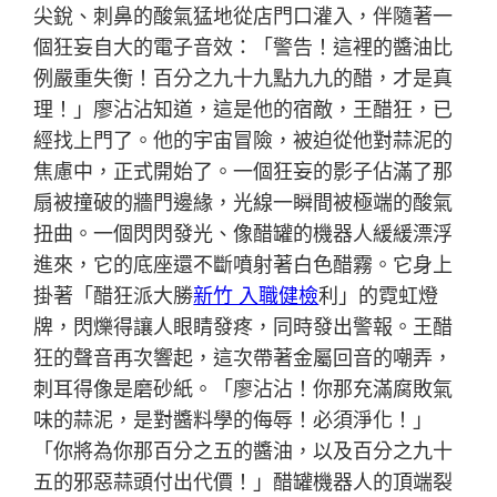
尖銳、刺鼻的酸氣猛地從店門口灌入，伴隨著一
個狂妄自大的電子音效：「警告！這裡的醬油比
例嚴重失衡！百分之九十九點九九的醋，才是真
理！」廖沾沾知道，這是他的宿敵，王醋狂，已
經找上門了。他的宇宙冒險，被迫從他對蒜泥的
焦慮中，正式開始了。一個狂妄的影子佔滿了那
扇被撞破的牆門邊緣，光線一瞬間被極端的酸氣
扭曲。一個閃閃發光、像醋罐的機器人緩緩漂浮
進來，它的底座還不斷噴射著白色醋霧。它身上
掛著「醋狂派大勝
新竹 入職健檢
利」的霓虹燈
牌，閃爍得讓人眼睛發疼，同時發出警報。王醋
狂的聲音再次響起，這次帶著金屬回音的嘲弄，
刺耳得像是磨砂紙。「廖沾沾！你那充滿腐敗氣
味的蒜泥，是對醬料學的侮辱！必須淨化！」
「你將為你那百分之五的醬油，以及百分之九十
五的邪惡蒜頭付出代價！」醋罐機器人的頂端裂