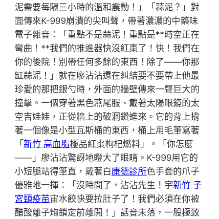
泥需要每隔三小時的溫和震動！」「蒜泥？」對
面傳來K-999崩潰的尖叫聲，帶著濃濃的中藥味
電子雜音：「重點不是蒜泥！重點是**時空正在
彎曲！**我們的推進器快沒紅棗了！快！我們在
你的後院！別帶任何多餘的東西！除了——你那
缸蒜泥！」就在廖沾沾還在糾結要不要帶上他最
珍愛的那把銀勺時，外面的牆壁傳來一聲巨大的
撞擊。一個穿著黑色燕尾服、戴著太陽眼鏡的太
空吉娃娃，正從牆上的破洞鑽進來。它的背上揹
著一個像是小型瓦斯桶的東西，桶上用毛筆寫著
「
新竹 高血脂
極品紅棗枸杞燃料」。「你怎麼
——」廖沾沾驚訝地瞪大了眼睛。K-999用它的
小短腿站得筆直，戴著白
康德診所
色手套的爪子
優雅地一揮：「沒時間了，沾沾先生！宇
新竹 子
宮頸疫苗
宙水餃快要拉肚子了！我們必須在你被
醋酸離子炮鎖定前離開！」話音未落，一股極致