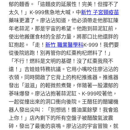
郁的麵香。「這麵皮的延展性！完美！但撐不了
太久！」K-999焦急地大喊，中
新竹 子宮頸疫苗
藥味更濃了。廖沾沾知道，他必須帶走他那缸陳
年老蒜泥，那是宇宙的希望。他跑到蒜泥缸前，
使出他搬運食材的全部力量，將那口比他還胖的
缸抱起。「走！
新竹 職業醫學科
K-999！我們要
從後院逃跑！別再管你的紅棗枸杞燃料了！」
「不行！燃料是文明的基礎！沒了紅棗我飛不
遠！」吉娃娃特務抗議。它用小嘴咬住廖沾沾的
衣領，同時開啟了它背上的枸杞推進器。推進器
發出「滋滋」的輕微煎煮聲，伴隨著一股濃郁的
蔘味爆發。廖沾沾抱著蒜泥缸、K-999咬著他，
一起從撞出來的洞口衝向後院。王醋狂的醋罐機
器人發出尖叫：「別想逃！醬油黨餘孽！我會追
上你！」店內剩下的所有空盤子被醋酸氣波震
碎，發出了最後的哀鳴。廖沾沾的宇宙冒險，就