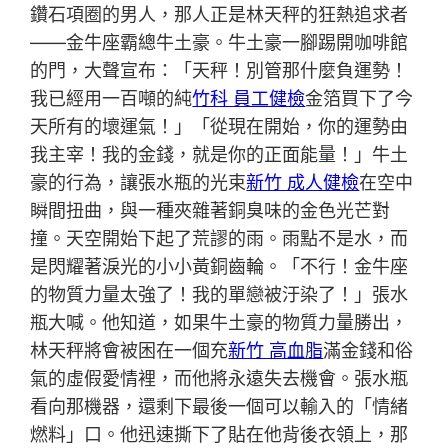
鑽石項圈的男人，那人正是林天秤的狂熱追求者
——金牛座霸總牛土豪。牛土豪一腳踢開咖啡館
的門，大聲宣布：「天秤！別管那什麼負運勢！
我已經用一百噸的純
竹科 員工健檢
金箔買下了今
天所有的壞運氣！」「從現在開始，你的運勢由
我主宰！我的金錢，就是你的正面能量！」牛土
豪的行為，讓張水瓶的光束
新竹 成人健檢
在空中
瞬間扭曲，與一種夾雜著銅臭味的金色光芒對
撞。天空開始下起了荒謬的雨。雨點不是水，而
是閃耀著淚光的小小黃銅齒輪。「不行！金牛座
的物質力量太強了！我的單戀被汙染了！」張水
瓶大喊。他知道，如果牛土豪的物質力量勝出，
林天秤將會被困在一個充
新竹 高血脂
滿金錢和俗
氣的虛假愛情裡，而他將永遠失去機會。張水瓶
看向那機器，還剩下最後一個可以輸入的「情緒
燃料」口。他迅速撕下了貼在他背後衣領上，那