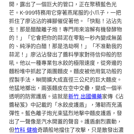
開，露出了一個巨大的管口，正在聚積藍色光
芒。K-999特務用它穿著燕尾服的小爪子，一把
抓住了廖沾沾的褲腳催促著他。「快點！沾沾先
生！那是醋酸離子炮！專門用來溶解有機發酵物
的！」「它會把你的蒜泥在零點一秒內變成無菌
的、純淨的白醋！那是浩劫啊！」「不准動我的
蒜泥！」廖沾沾發出了醬料學家對待信仰般的怒
吼。他以一種專業包水餃的極限速度，從旁邊的
麵粉堆中抓起了兩團麵皮。麵皮被他用氣功般的
捏製手法，瞬間擴大成直徑三公尺的巨大麵皮。
他猛地擲出，兩張麵皮在空中交疊，變成一個半
透明的防禦護盾。這就是
新竹 出國備藥
家傳《沾
醬秘笈》中記載的「水餃皮護盾」，薄韌而充滿
彈性。藍色離子炮光束猛烈地擊中麵皮護盾，發
出了一聲像是汽水開蓋的聲音。護盾劇烈震動，
但
竹科 健檢
奇蹟般地擋住了攻擊，只是散發出濃