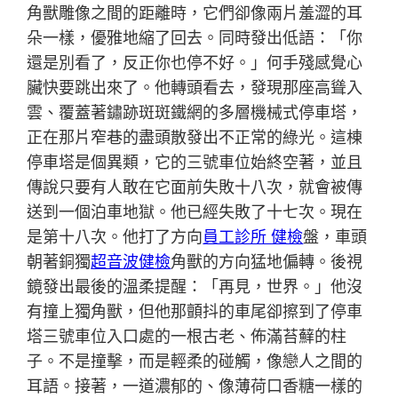
角獸雕像之間的距離時，它們卻像兩片羞澀的耳
朵一樣，優雅地縮了回去。同時發出低語：「你
還是別看了，反正你也停不好。」何手殘感覺心
臟快要跳出來了。他轉頭看去，發現那座高聳入
雲、覆蓋著鏽跡斑斑鐵網的多層機械式停車塔，
正在那片窄巷的盡頭散發出不正常的綠光。這棟
停車塔是個異類，它的三號車位始終空著，並且
傳說只要有人敢在它面前失敗十八次，就會被傳
送到一個泊車地獄。他已經失敗了十七次。現在
是第十八次。他打了方向
員工診所 健檢
盤，車頭
朝著銅獨
超音波健檢
角獸的方向猛地偏轉。後視
鏡發出最後的溫柔提醒：「再見，世界。」他沒
有撞上獨角獸，但他那顫抖的車尾卻擦到了停車
塔三號車位入口處的一根古老、佈滿苔蘚的柱
子。不是撞擊，而是輕柔的碰觸，像戀人之間的
耳語。接著，一道濃郁的、像薄荷口香糖一樣的