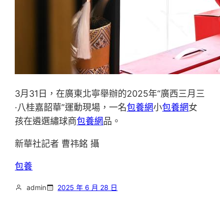
3月31日，在廣東北寧舉辦的2025年“廣西三月三
·八桂嘉韶華”運動現場，一名
包養網
小
包養網
女
孩在遴選繡球商
包養網
品。
新華社記者 曹祎銘 攝
包養
admin
2025 年 6 月 28 日