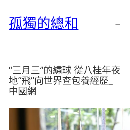
跳
至
孤獨的總和
主
要
內
容
“三月三”的繡球 從八桂年夜
地“飛”向世界查包養經歷_
中國網