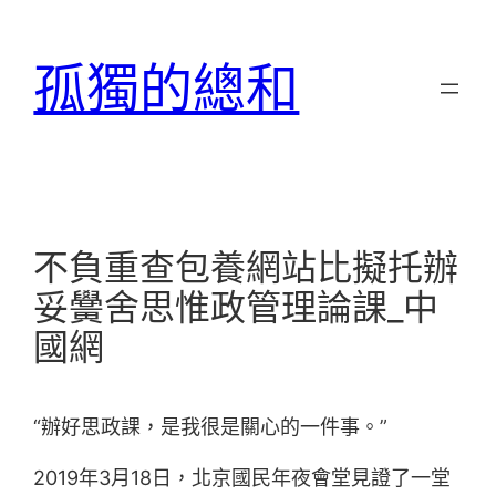
跳
至
孤獨的總和
主
要
內
容
不負重查包養網站比擬托辦
妥黌舍思惟政管理論課_中
國網
“辦好思政課，是我很是關心的一件事。”
2019年3月18日，北京國民年夜會堂見證了一堂