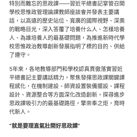
特別而難忘的思政課——習近平總書記掌管召開
學校思惟政管理論課教師座談會并發表主要講
話，以高遠的歷史站位、寬廣的國際視野、深奧
的戰略目光，深入答覆了培養什么人、怎樣培養
人、為誰培養人的最基礎問題，為推進新時代學
校思惟政治教導創新發展指明了標的目的、供給
了遵守。
5年來，各地教導部門和學校認真貫徹落實習近
平總書記主要講話精力，聚焦發揮思政課關鍵課
程感化，在機制建設、師資設置裝備擺設、課程
設計、資源整合等方面深化改造創新，探尋進步
思政課吸引力的最基礎路徑，擎崇奉之炬，育時
代新人。
“就是要理直氣壯開好思政課”