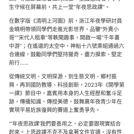
生守候在屏幕前，共上一堂“年夜思政課”。
在數字版《清明上河圖》前，浙江年夜學研討員
金曉明帶領同學們走進光影世界，品鑒“外賣小
哥”“宋代人租車”等軼聞趣事，開啟一場“千年畫
中游”；在遙遠的太空中，神船十六號乘組通過六
合連線，鼓勵同學們堅持獵奇、盡力摸索、堅定
前行……
從傳統文明、文明探源，到生態文明、鄉村振
興，再到國防教導、科技創新，2023年《開學第
一課》節目中，嘉賓用本身的人生經歷和奮斗足
跡，傳播知識、傳授美德，鼓舞廣年夜青少年在
實現平易近族復興的賽道上奮勇爭先。
“‘年夜思政課’我們要善用之，必定要跟現實結合
起來。上思政課不克不及拿著文件宣讀，沒有性