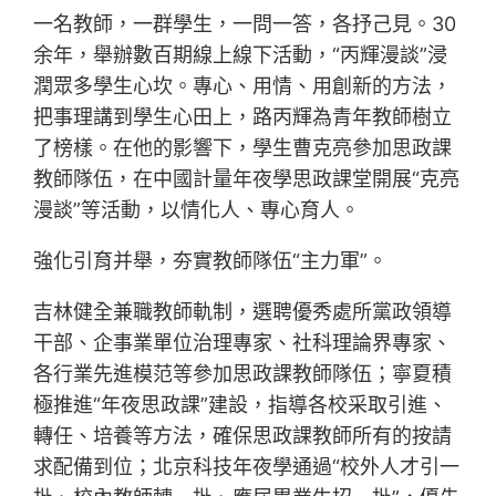
一名教師，一群學生，一問一答，各抒己見。30
余年，舉辦數百期線上線下活動，“丙輝漫談”浸
潤眾多學生心坎。專心、用情、用創新的方法，
把事理講到學生心田上，路丙輝為青年教師樹立
了榜樣。在他的影響下，學生曹克亮參加思政課
教師隊伍，在中國計量年夜學思政課堂開展“克亮
漫談”等活動，以情化人、專心育人。
強化引育并舉，夯實教師隊伍“主力軍”。
吉林健全兼職教師軌制，選聘優秀處所黨政領導
干部、企事業單位治理專家、社科理論界專家、
各行業先進模范等參加思政課教師隊伍；寧夏積
極推進“年夜思政課”建設，指導各校采取引進、
轉任、培養等方法，確保思政課教師所有的按請
求配備到位；北京科技年夜學通過“校外人才引一