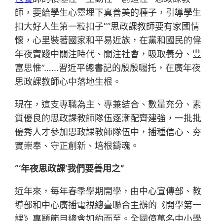
師，要給學生心靈埋下真善美的種子，引導學生
扣大好人生第一粒扣子”“思政課教師要有家國情
懷，心里裝著國家和平易近族，在黨和國民的偉
年夜實踐中關注時代、關注社會，吸取養分、豐
富思惟”……習近平總書記的殷殷囑托，在廣年夜
思政課教師心中落地生根。
現在，這支專職為主、專兼結合、數量充分、素
質優良的思政課教師隊伍逐漸配齊建強，一批批
優秀人才參加思政課教師隊伍中，播種信心、夯
實崇奉、守正創新、培根鑄魂。
“‘年夜思政課’我們要善用之”
近年來，每年春季學期開學，由中心宣傳部、教
導部和中心廣播電視總臺聯合主辦的《開學第一
課》專題節目總會如約而至。全國億萬名中小學