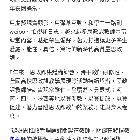
年夜國擔當。
用虛擬現實觀影、用彈幕互動，和學生一路刷
weibo、拍視頻日志，越來越多思政課教師豐富
課堂內容，貼近學生愛好，著力打造讓更多學生
愛聽、能懂、真信、篤行的新時代高質量思政
課。
5年來，思政課集體備課會、骨干教師研修班、
全國高校思政課教學展現等活動持續舉辦，思政
課教師培訓實現常態化、全覆蓋、分眾式；河
南、四川、陜西等地以賽促教、以賽促改、以賽
促建，著力晉陞思政課教師的業務才能與育人程
度。
“辦好思惟政管理論課關鍵在教師，關鍵在發揮教
包養
師的積極性、主動性、創造性”“思政課教