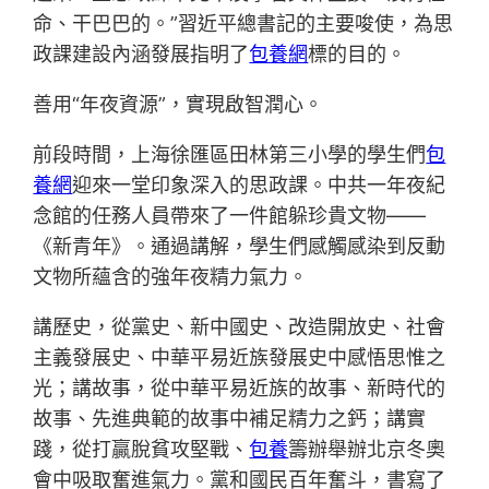
命、干巴巴的。”習近平總書記的主要唆使，為思
政課建設內涵發展指明了
包養網
標的目的。
善用“年夜資源”，實現啟智潤心。
前段時間，上海徐匯區田林第三小學的學生們
包
養網
迎來一堂印象深入的思政課。中共一年夜紀
念館的任務人員帶來了一件館躲珍貴文物——
《新青年》。通過講解，學生們感觸感染到反動
文物所蘊含的強年夜精力氣力。
講歷史，從黨史、新中國史、改造開放史、社會
主義發展史、中華平易近族發展史中感悟思惟之
光；講故事，從中華平易近族的故事、新時代的
故事、先進典範的故事中補足精力之鈣；講實
踐，從打贏脫貧攻堅戰、
包養
籌辦舉辦北京冬奧
會中吸取奮進氣力。黨和國民百年奮斗，書寫了