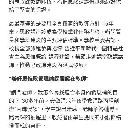
的思政課教師隊伍，為把思政課辦得越來越好供
給了堅實的保證。
最最基礎的是要周全貫徹黨的教導方針。5年
來，思政課建設成為學校黨建任務考察、辦學質
量和學科建設的主要評估標準。學校黨委書記、
校長全部旅程參與指導“習近平新時代中國特點社
會主義思惟概論”課程建設，帶頭走進課堂聽課講
課，推動思政課建設內涵式發展。
“辦好思惟政管理論課關鍵在教師”
“請問老師，我怎么尋找適合本身的發展標的目
的？”30多年前，安徽師范年夜學教師路丙輝創
辦“丙輝漫談”，學生說出迷惑，老師解答輔導。
路丙輝的抽屜里，收藏著由學生提問的小紙條積
攢而成的書冊。