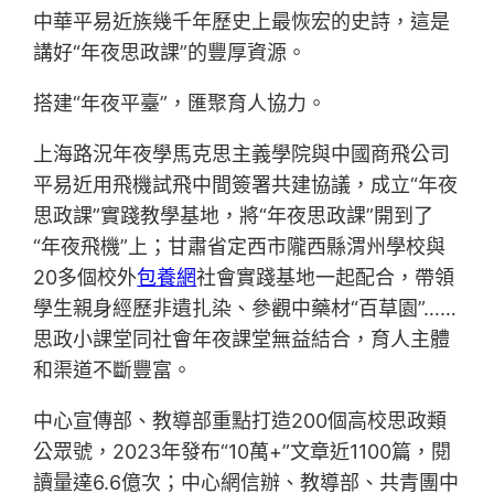
中華平易近族幾千年歷史上最恢宏的史詩，這是
講好“年夜思政課”的豐厚資源。
搭建“年夜平臺”，匯聚育人協力。
上海路況年夜學馬克思主義學院與中國商飛公司
平易近用飛機試飛中間簽署共建協議，成立“年夜
思政課”實踐教學基地，將“年夜思政課”開到了
“年夜飛機”上；甘肅省定西市隴西縣渭州學校與
20多個校外
包養網
社會實踐基地一起配合，帶領
學生親身經歷非遺扎染、參觀中藥材“百草園”……
思政小課堂同社會年夜課堂無益結合，育人主體
和渠道不斷豐富。
中心宣傳部、教導部重點打造200個高校思政類
公眾號，2023年發布“10萬+”文章近1100篇，閱
讀量達6.6億次；中心網信辦、教導部、共青團中