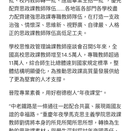
批、校內教師轉一批、應屆畢業生招一批”，優先
配齊思政課教師隊伍……各地區各部門各學校盡
力配齊建強思政課專職教師隊伍，在打造一支政
治強、情懷深、思維新、視野廣、自律嚴、人格
正的思政課教師隊伍高低足工夫。
學校思惟政管理論課教師座談會召開5年來，全
國高校思政課教師增至14.5萬人，專職教師超過
11萬人，綜合師生比總體達到國家規定標準，整
體結構明顯優化，為推動思政課高質量發展供給
了更為堅實的人才支撐。
晉陞專業素養，用好樹德樹人“年夜課堂”。
“中老鐵路是一條通往一起配合共贏、展現兩國友
誼的幸福路。”重慶年夜學馬克思主義學院思政課
教師劉倩將本身的所見所聞所思所想，轉換為生
動的思政課素材，與學生深刻探討年夜國責任、