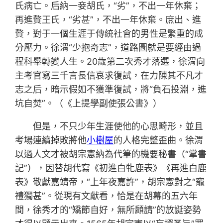
氏病亡。后納一妾胡氏，“劣”，不出一年休棄；
再進贅王氏，“劣甚”，不出一年休棄。庶出、進
贅，對于一個生涯于傳統社會的男性是繁重的成
分壓力。徐渭“少抱奇志”，道路圖就是要經由過
程科舉轉變人生。20歲第二次秀才落選，徐渭向
主考官寫三千言長信哀求復試，在力陳其不凡才
志之后，暗示假如不獲準復試，將“負石投淵，進
坑自焚”。（《上提學副使張公書》）
但是，不只少年生涯使他的心思畸形，並且
考場連續掉敗將他
小樹屋
的人格完整歪曲。徐渭
以過人文才被胡宗憲納為代筆的機要秘書（“掌書
記”），因替胡代寫《初進白牝鹿表》《再進白鹿
表》敬獻嘉靖帝，“上年夜嘉許”，胡宗憲對之“寵
禮獨甚”。從現有文獻看，恰是在胡幕的五六年
間，徐秀才的“矯節自好，無所顧請”的放誕姿勢