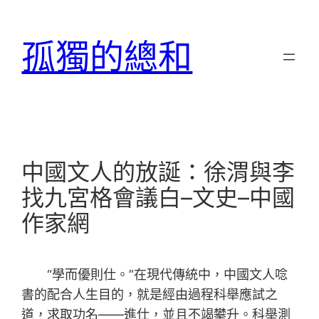
跳
至
孤獨的總和
主
要
內
容
中國文人的放誕：徐渭與李
找九宮格會議白–文史–中國
作家網
“學而優則仕。”在現代傳統中，中國文人唸
書的配合人生目的，就是經由過程科舉應試之
道，求取功名——進仕，並且不竭攀升。科舉測