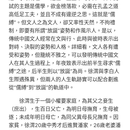
試的主題是儒學，欲金榜落款，必需在孔孟之道
高低足工夫，並且不成有違逆之思。這就是“儒
縛”。但文人之為文人，卻又率性天然，不拘禮
制，即要有所謂“放誕”姿勢和作風示人。是以，
傳統中國文人經常在文與行、此時與彼時表示出
對峙、決裂的姿勢和人格。詳細看，文人各有遭
受和姿勢，但籠統不雅之，可以發明傳統中國文
人在其人生過程上，年夜致表示出前半生尋求“儒
縛”之途，后半生則以“放誕”為尚。徐渭與李白人
生際遇殊異，但兩人的人生軌跡實可以配合劃進
從“儒縛”到“放誕”的軌道中。
徐渭生于一個小權要家庭，為其父之妾生
（庶出），生百日父亡，為明日母撫育，生母被
逐；未成年明日母亡，為同父異母長兄撫育。因
家貧，徐渭20歲中秀才后進贅潘家，26歲老婆潘