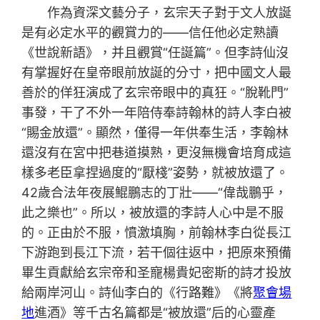
作為資深文藝分子，玄宗天子對于文人放誕
是有必定水平的觀賞力的——信任他必定熟讀
《世說新語》，并且觀賞“任誕篇”。但李詩仙沒
有掌握好在皇帝眼前放誕的分寸，把中國文人最
善於的佯狂演成了玄宗帝眼中的真狂。“脫靴門”
事發，干了不外一年陪侍奉詩翰林的詩人李白被
“賜金放還”。顯然，僅得一年供奉生活，李翰林
還沒有在宮中把巷道摸熟，更沒無機會培育成這
樣多老臣拿捏過度的“厭棧”姿勢，就被放還了。
42歲合法年夜展鯤鵬志的丁壯——“偉哉鵬乎，
此之樂也”。所以，被放還的李詩人心中是不服
的。正由於不服，憤激填胸，前翰林李白從長江
下游跑到長江下流，若干個往返中，把原來預備
畢生貢獻給玄宗帝和圣寵楊貴妃密斯的詩才投放
給兩岸河山。詩仙李白的《行路難》《將
聚會場
地
進酒》等千古名篇都是“被放還”后的心靈產