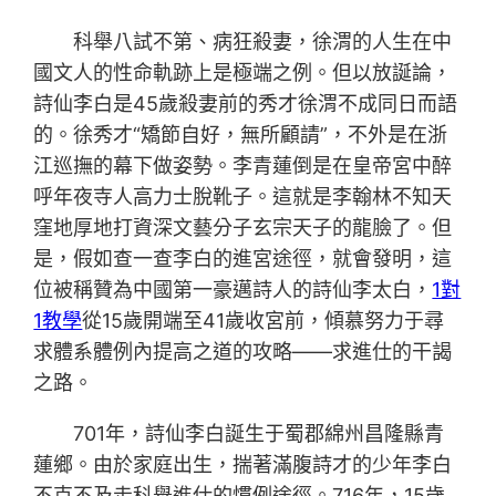
科舉八試不第、病狂殺妻，徐渭的人生在中
國文人的性命軌跡上是極端之例。但以放誕論，
詩仙李白是45歲殺妻前的秀才徐渭不成同日而語
的。徐秀才“矯節自好，無所顧請”，不外是在浙
江巡撫的幕下做姿勢。李青蓮倒是在皇帝宮中醉
呼年夜寺人高力士脫靴子。這就是李翰林不知天
窪地厚地打資深文藝分子玄宗天子的龍臉了。但
是，假如查一查李白的進宮途徑，就會發明，這
位被稱贊為中國第一豪邁詩人的詩仙李太白，
1對
1教學
從15歲開端至41歲收宮前，傾慕努力于尋
求體系體例內提高之道的攻略——求進仕的干謁
之路。
701年，詩仙李白誕生于蜀郡綿州昌隆縣青
蓮鄉。由於家庭出生，揣著滿腹詩才的少年李白
不克不及走科舉進仕的慣例途徑。716年，15歲