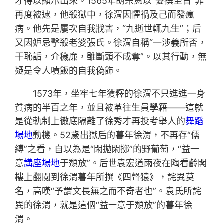
才得以顯示出來。1565年胡宗憲以“妄撰圣旨”罪
再度被逮，他殺獄中，徐渭因懼禍及己而發瘋
病。他先是屢次自我戕害，“九逝世輒九生”；后
又因妒忌擊殺老婆張氏。徐渭自稱“一涉義所否，
干恥詬，介穢廉，雖斷頭不成奪”。以其行動，無
疑是令人噴飯的自我偽飾。
1573年，坐牢七年獲釋的徐渭不只進進一身
貧病的半百之年，並且被革往生員學籍——這就
是從軌制上徹底隔離了徐秀才再投考舉人的
舞蹈
場地
動機。52歲出獄后的暮年徐渭，不再存“儒
縛”之看，自以為是“閑拋閑擲”的野葡萄，“益一
意
講座場地
于頹放”。后世袁宏道雨夜在陶看齡閣
樓上翻閱到徐渭暮年所撰《四聲猿》，詫異莫
名，高嘆“予謂文長無之而不奇者也”。袁氏所詫
異的徐渭，就是這個“益一意于頹放”的暮年徐
渭。