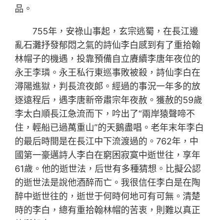
品。
755年，安祿山事起，玄宗逃蜀，在長江邊
亂石灘抒發郁悶之氣的詩仙李白感到有了重拾翰
林帽子的機遇，投靠預備自立賡續李唐年夜位的
永王李璘。永王私行東巡事敗被殺，詩仙李白在
潯陽進獄，判長流夜郞。經過的事況一年多的放
逐遠程后，遇李唐新帝肅宗年夜赦。獲赦的59歲
李太白順長江急流而下，吟出了“兩岸猿聲啼不
住，輕船已過萬重山”的天鵝盡唱。老年末年李白
的最后時間是在長江中下流渡過的。762年，中
國第一豪邁詩人李白在窮困寂寞中逝世往，享年
61歲。他的逝世法，后世有多種猜想。比擬公認
的逝世法是說他酒醉而亡。我很信任李白是在陶
醉中逝世往的，逝世于何時何地可有可無。清楚
時的李白，總有重拾翰林帽的苦衷，則難以真正