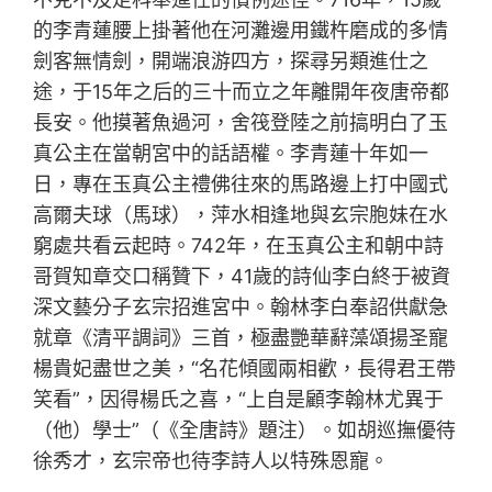
的李青蓮腰上掛著他在河灘邊用鐵杵磨成的多情
劍客無情劍，開端浪游四方，探尋另類進仕之
途，于15年之后的三十而立之年離開年夜唐帝都
長安。他摸著魚過河，舍筏登陸之前搞明白了玉
真公主在當朝宮中的話語權。李青蓮十年如一
日，專在玉真公主禮佛往來的馬路邊上打中國式
高爾夫球（馬球），萍水相逢地與玄宗胞妹在水
窮處共看云起時。742年，在玉真公主和朝中詩
哥賀知章交口稱贊下，41歲的詩仙李白終于被資
深文藝分子玄宗招進宮中。翰林李白奉詔供獻急
就章《清平調詞》三首，極盡艷華辭藻頌揚圣寵
楊貴妃盡世之美，“名花傾國兩相歡，長得君王帶
笑看”，因得楊氏之喜，“上自是顧李翰林尤異于
（他）學士”（《全唐詩》題注）。如胡巡撫優待
徐秀才，玄宗帝也待李詩人以特殊恩寵。