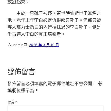
放誕起來。
由於一只靴子被逐，蓋世詩仙逝世于無名之
地，老年末年李白必定仇恨那只靴子。但那只被
寺人高力士嫩白的內行揣抹過的李白靴子，倒是
千古詩人李白的真正培養者。
admin
2025 年 3 月 19 日
發佈留言
發佈留言必須填寫的電子郵件地址不會公開。
必
填欄位標示為
*
留言
*