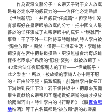
作為資深文藝分子，玄宗天子對于文人放誕
是有必定水平的觀賞力的——信任他必定熟讀
《世說新語》，并且觀賞“任誕篇”。但李詩仙沒
有掌握好在皇帝眼前放誕的分寸，把中國文人最
善於的佯狂演成了玄宗帝眼中的真狂。“脫靴門”
事發，干了不外一年陪侍奉詩翰林的詩人李白被
“賜金放還”。顯然，僅得一年供奉生活，李翰林
還沒有在宮中把巷道摸熟，更沒無機會培育成這
樣多老臣拿捏過度的“厭棧”姿勢，就被放還了。
42歲合法年夜展鯤鵬志的丁壯——“偉哉鵬乎，
此之樂也”。所以，被放還的李詩人心中是不服
的。正由於不服，憤激填胸，前翰林李白從長江
下游跑到長江下流，若干個往返中，把原來預備
畢生貢獻給玄宗帝和圣寵楊貴妃密斯的詩才投放
給兩岸河山。詩仙李白的《行路難》《將
聚會場
地
進酒》等千古名篇都是“被放還”后的心靈產