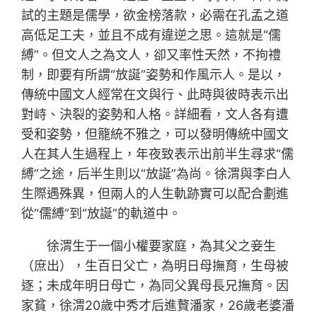
試的主題是儒學，欲金榜落款，必需在孔孟之道
高低足工夫，並且不成有違逆之思。這就是“儒
縛”。但文人之為文人，卻又率性天然，不拘禮
制，即要有所謂“放誕”姿勢和作風示人。是以，
傳統中國文人經常在文與行、此時與彼時表示出
對峙、決裂的姿勢和人格。詳細看，文人各有遭
受和姿勢，但籠統不雅之，可以發明傳統中國文
人在其人生過程上，年夜致表示出前半生尋求“儒
縛”之途，后半生則以“放誕”為尚。徐渭與李白人
生際遇殊異，但兩人的人生軌跡實可以配合劃進
從“儒縛”到“放誕”的軌道中。
徐渭生于一個小權要家庭，為其父之妾生
（庶出），生百日父亡，為明日母撫育，生母被
逐；未成年明日母亡，為同父異母長兄撫育。因
家貧，徐渭20歲中秀才后進贅潘家，26歲老婆潘