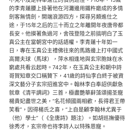
的李青蓮腰上掛著他在河灘邊用鐵杵磨成的多情
劍客無情劍，開端浪游四方，探尋另類進仕之
途，于15年之后的三十而立之年離開年夜唐帝都
長安。他摸著魚過河，舍筏登陸之前搞明白了玉
真公主在當朝宮中的話語權。李青蓮十年如一
日，專在玉真公主禮佛往來的馬路邊上打中國式
高爾夫球（馬球），萍水相逢地與玄宗胞妹在水
窮處共看云起時。742年，在玉真公主和朝中詩
哥賀知章交口稱贊下，41歲的詩仙李白終于被資
深文藝分子玄宗招進宮中。翰林李白奉詔供獻急
就章《清平調詞》三首，極盡艷華辭藻頌揚圣寵
楊貴妃盡世之美，“名花傾國兩相歡，長得君王帶
笑看”，因得楊氏之喜，“上自是顧李翰林尤異于
（他）學士”（《全唐詩》題注）。如胡巡撫優待
徐秀才，玄宗帝也待李詩人以特殊恩寵。