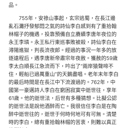
品。
755年，安祿山事起，玄宗逃蜀，在長江邊
亂石灘抒發郁悶之氣的詩仙李白感到有了重拾翰
林帽子的機遇，投靠預備自立賡續李唐年夜位的
永王李璘。永王私行東巡事敗被殺，詩仙李白在
潯陽進獄，判長流夜郞。經過的事況一年多的放
逐遠程后，遇李唐新帝肅宗年夜赦。獲赦的59歲
李太白順長江急流而下，吟出了“兩岸猿聲啼不
住，輕船已過萬重山”的天鵝盡唱。老年末年李白
的最后時間是在長江中下流渡過的。762年，中
國第一豪邁詩人李白在窮困寂寞中逝世往，享年
61歲。他的逝世法，后世有多種猜想。比擬公認
的逝世法是說他酒醉而亡。我很信任李白是在陶
醉中逝世往的，逝世于何時何地可有可無。清楚
時的李白，總有重拾翰林帽的苦衷，則難以真正