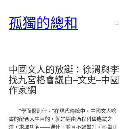
跳
至
孤獨的總和
主
要
內
容
中國文人的放誕：徐渭與李
找九宮格會議白–文史–中國
作家網
“學而優則仕。”在現代傳統中，中國文人唸
書的配合人生目的，就是經由過程科舉應試之
道，求取功名——進仕，並且不竭攀升。科舉測