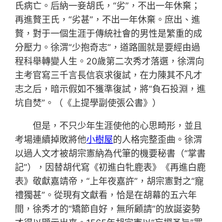
氏病亡。后納一妾胡氏，“劣”，不出一年休棄；
再進贅王氏，“劣甚”，不出一年休棄。庶出、進
贅，對于一個生涯于傳統社會的男性是繁重的成
分壓力。徐渭“少抱奇志”，道路圖就是要經由過
程科舉轉變人生。20歲第二次秀才落選，徐渭向
主考官寫三千言長信哀求復試，在力陳其不凡才
志之后，暗示假如不獲準復試，將“負石投淵，進
坑自焚”。（《上提學副使張公書》）
但是，不只少年生涯使他的心思畸形，並且
考場連續掉敗將他
小樹屋
的人格完整歪曲。徐渭
以過人文才被胡宗憲納為代筆的機要秘書（“掌書
記”），因替胡代寫《初進白牝鹿表》《再進白鹿
表》敬獻嘉靖帝，“上年夜嘉許”，胡宗憲對之“寵
禮獨甚”。從現有文獻看，恰是在胡幕的五六年
間，徐秀才的“矯節自好，無所顧請”的放誕姿勢