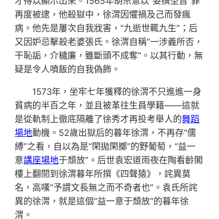
才得以顯示出來。1565年胡宗憲以“妄撰圣旨”罪
再度被逮，他殺獄中，徐渭因懼禍及己而發瘋
病。他先是屢次自我戕害，“九逝世輒九生”；后
又因妒忌擊殺老婆張氏。徐渭自稱“一涉義所否，
干恥詬，介穢廉，雖斷頭不成奪”。以其行動，無
疑是令人噴飯的自我偽飾。
1573年，坐牢七年獲釋的徐渭不只進進一身
貧病的半百之年，並且被革往生員學籍——這就
是從軌制上徹底隔離了徐秀才再投考舉人的
舞蹈
場地
動機。52歲出獄后的暮年徐渭，不再存“儒
縛”之看，自以為是“閑拋閑擲”的野葡萄，“益一
意
講座場地
于頹放”。后世袁宏道雨夜在陶看齡閣
樓上翻閱到徐渭暮年所撰《四聲猿》，詫異莫
名，高嘆“予謂文長無之而不奇者也”。袁氏所詫
異的徐渭，就是這個“益一意于頹放”的暮年徐
渭。