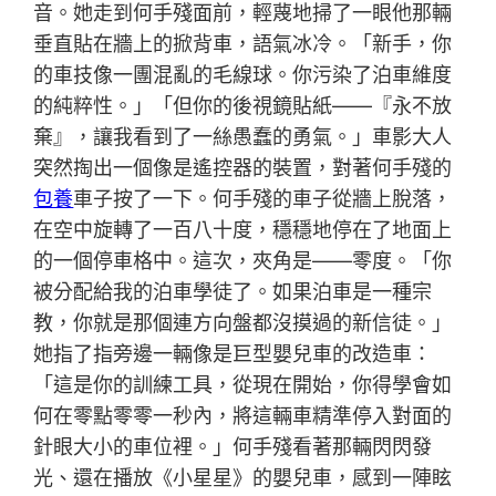
音。她走到何手殘面前，輕蔑地掃了一眼他那輛
垂直貼在牆上的掀背車，語氣冰冷。「新手，你
的車技像一團混亂的毛線球。你污染了泊車維度
的純粹性。」「但你的後視鏡貼紙——『永不放
棄』，讓我看到了一絲愚蠢的勇氣。」車影大人
突然掏出一個像是遙控器的裝置，對著何手殘的
包養
車子按了一下。何手殘的車子從牆上脫落，
在空中旋轉了一百八十度，穩穩地停在了地面上
的一個停車格中。這次，夾角是——零度。「你
被分配給我的泊車學徒了。如果泊車是一種宗
教，你就是那個連方向盤都沒摸過的新信徒。」
她指了指旁邊一輛像是巨型嬰兒車的改造車：
「這是你的訓練工具，從現在開始，你得學會如
何在零點零零一秒內，將這輛車精準停入對面的
針眼大小的車位裡。」何手殘看著那輛閃閃發
光、還在播放《小星星》的嬰兒車，感到一陣眩