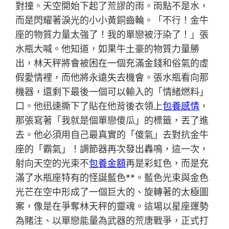
對撞。天空開始下起了荒謬的雨。雨點不是水，
而是閃耀著淚光的小小黃銅齒輪。「不行！金牛
座的物質力量太強了！我的單戀被汙染了！」張
水瓶大喊。他知道，如果牛土豪的物質力量勝
出，林天秤將會被困在一個充滿金錢和俗氣的虛
假愛情裡，而他將永遠失去機會。張水瓶看向那
機器，還剩下最後一個可以輸入的「情緒燃料」
口。他迅速撕下了貼在他背後衣領上
包養感情
，
那張寫著「我就是個單戀傻瓜」的標籤，丟了進
去。他必須用自己最真實的「傻氣」去對抗金牛
座的「霸氣」！調節器再次發出轟鳴，這一次，
射向天空的光束不
包養金額
再是彩虹色，而是充
滿了水瓶座特有的怪誕藍色**。藍色光束與金色
光芒在空中形成了一個巨大的、旋轉著的太極圖
案，像是在爭奪林天秤的靈魂。這場以星座運勢
為賭注、以單戀能量為武器的荒唐戰爭，正式打