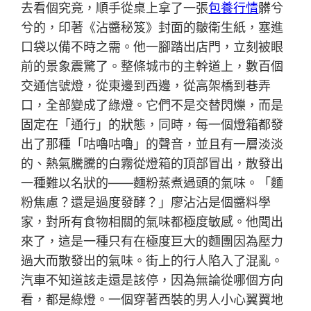
去看個究竟，順手從桌上拿了一張
包養行情
髒兮
兮的，印著《沾醬秘笈》封面的皺衛生紙，塞進
口袋以備不時之需。他一腳踏出店門，立刻被眼
前的景象震驚了。整條城市的主幹道上，數百個
交通信號燈，從東邊到西邊，從高架橋到巷弄
口，全部變成了綠燈。它們不是交替閃爍，而是
固定在「通行」的狀態，同時，每一個燈箱都發
出了那種「咕嚕咕嚕」的聲音，並且有一層淡淡
的、熱氣騰騰的白霧從燈箱的頂部冒出，散發出
一種難以名狀的——麵粉蒸煮過頭的氣味。「麵
粉焦慮？還是過度發酵？」廖沾沾是個醬料學
家，對所有食物相關的氣味都極度敏感。他聞出
來了，這是一種只有在極度巨大的麵團因為壓力
過大而散發出的氣味。街上的行人陷入了混亂。
汽車不知道該走還是該停，因為無論從哪個方向
看，都是綠燈。一個穿著西裝的男人小心翼翼地