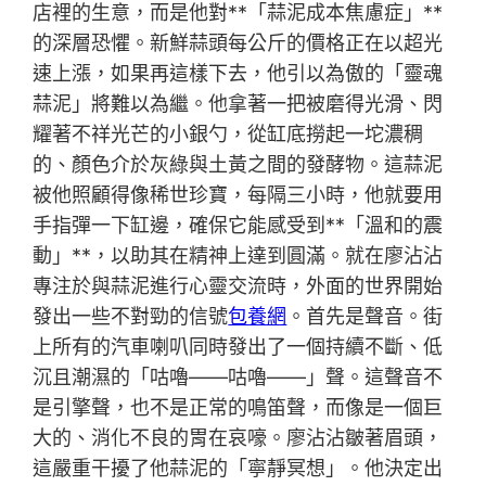
店裡的生意，而是他對**「蒜泥成本焦慮症」**
的深層恐懼。新鮮蒜頭每公斤的價格正在以超光
速上漲，如果再這樣下去，他引以為傲的「靈魂
蒜泥」將難以為繼。他拿著一把被磨得光滑、閃
耀著不祥光芒的小銀勺，從缸底撈起一坨濃稠
的、顏色介於灰綠與土黃之間的發酵物。這蒜泥
被他照顧得像稀世珍寶，每隔三小時，他就要用
手指彈一下缸邊，確保它能感受到**「溫和的震
動」**，以助其在精神上達到圓滿。就在廖沾沾
專注於與蒜泥進行心靈交流時，外面的世界開始
發出一些不對勁的信號
包養網
。首先是聲音。街
上所有的汽車喇叭同時發出了一個持續不斷、低
沉且潮濕的「咕嚕——咕嚕——」聲。這聲音不
是引擎聲，也不是正常的鳴笛聲，而像是一個巨
大的、消化不良的胃在哀嚎。廖沾沾皺著眉頭，
這嚴重干擾了他蒜泥的「寧靜冥想」。他決定出