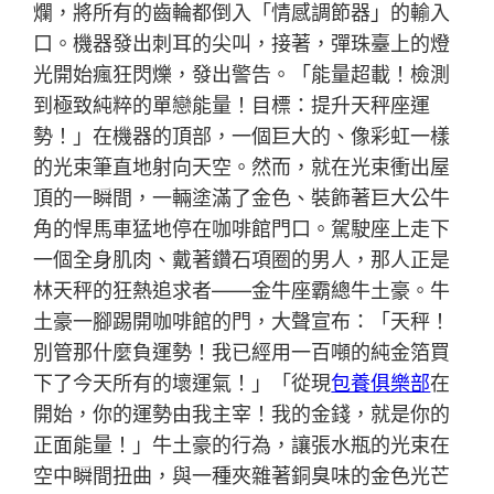
爛，將所有的齒輪都倒入「情感調節器」的輸入
口。機器發出刺耳的尖叫，接著，彈珠臺上的燈
光開始瘋狂閃爍，發出警告。「能量超載！檢測
到極致純粹的單戀能量！目標：提升天秤座運
勢！」在機器的頂部，一個巨大的、像彩虹一樣
的光束筆直地射向天空。然而，就在光束衝出屋
頂的一瞬間，一輛塗滿了金色、裝飾著巨大公牛
角的悍馬車猛地停在咖啡館門口。駕駛座上走下
一個全身肌肉、戴著鑽石項圈的男人，那人正是
林天秤的狂熱追求者——金牛座霸總牛土豪。牛
土豪一腳踢開咖啡館的門，大聲宣布：「天秤！
別管那什麼負運勢！我已經用一百噸的純金箔買
下了今天所有的壞運氣！」「從現
包養俱樂部
在
開始，你的運勢由我主宰！我的金錢，就是你的
正面能量！」牛土豪的行為，讓張水瓶的光束在
空中瞬間扭曲，與一種夾雜著銅臭味的金色光芒