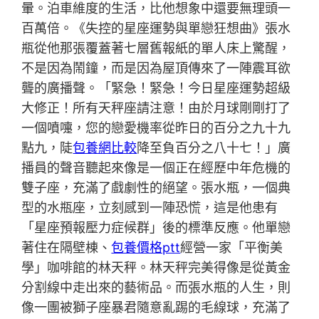
暈。泊車維度的生活，比他想象中還要無理頭一
百萬倍。《失控的星座運勢與單戀狂想曲》張水
瓶從他那張覆蓋著七層舊報紙的單人床上驚醒，
不是因為鬧鐘，而是因為屋頂傳來了一陣震耳欲
聾的廣播聲。「緊急！緊急！今日星座運勢超級
大修正！所有天秤座請注意！由於月球剛剛打了
一個噴嚏，您的戀愛機率從昨日的百分之九十九
點九，陡
包養網比較
降至負百分之八十七！」廣
播員的聲音聽起來像是一個正在經歷中年危機的
雙子座，充滿了戲劇性的絕望。張水瓶，一個典
型的水瓶座，立刻感到一陣恐慌，這是他患有
「星座預報壓力症候群」後的標準反應。他單戀
著住在隔壁棟、
包養價格ptt
經營一家「平衡美
學」咖啡館的林天秤。林天秤完美得像是從黃金
分割線中走出來的藝術品。而張水瓶的人生，則
像一團被獅子座暴君隨意亂踢的毛線球，充滿了