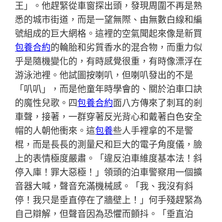
王」。他趕緊從車窗探出頭，發現周圍不再是熟
悉的城市街道，而是一望無際、由無數白線和編
號組成的巨大網格。這裡的空氣聞起來像是新買
包養合約
的輪胎和劣質香水的混合物，而重力似
乎是隨機變化的，有時感覺很重，有時像漂浮在
游泳池裡。他試圖按喇叭，但喇叭發出的不是
「叭叭」，而是他童年時學會的、關於泊車口訣
的魔性兒歌。四
包養合約
面八方傳來了刺耳的剎
車聲，接著，一群穿著反光背心和戴著白色安全
帽的人朝他衝來。這
包養
些人手裡拿的不是警
棍，而是長長的測量尺和巨大的電子角度儀，臉
上的表情極度嚴肅。「違反泊車維度基本法！斜
停入庫！罪大惡極！」領頭的泊車警察用一個擴
音器大喊，聲音充滿機械感。「我、我沒有斜
停！我只是垂直停在了牆壁上！」何手殘趕緊為
自己辯解，但聲音因為恐懼而顫抖。「垂直泊