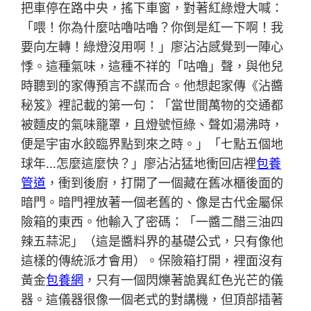
把車停在路中央，搖下車窗，對著紅綠燈大喊：
「喂！你為什麼咕嚕咕嚕？你倒是紅一下啊！我
要向左轉！綠燈沒用啊！」廖沾沾感覺到一陣心
悸。這種氣味，這種不祥的「咕嚕」聲，與他兒
時聽到的家傳預言不謀而合。他想起家傳《沾醬
秘笈》裡記載的第一句：「當世間萬物的交通都
被麵皮的氣味籠罩，且燈號恒綠、聲如湯沸時，
便是宇宙水餃臨界點到來之時。」「七點五個地
球年…怎麼這麼快？」廖沾沾猛地衝回店裡
包養
管道
，衝到後廚，打開了一個藏在舊冰櫃後面的
暗門。暗門裡放著一個老舊的、像是古代金屬保
險箱的東西。他輸入了密碼：「一醬二醋三油四
辣五蒜泥」（這是醬料界的基礎公式，只有像他
這樣的傳統派才會用）。保險箱打開，裡面沒有
黃金
包養網
，只有一個閃爍著詭異紅色光芒的儀
器。這儀器很像一個老式的對講機，但頂部插著