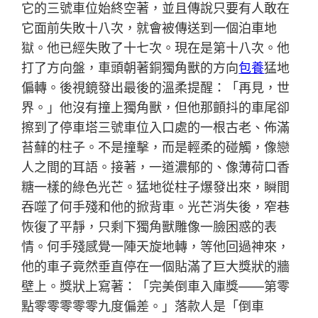
它的三號車位始終空著，並且傳說只要有人敢在
它面前失敗十八次，就會被傳送到一個泊車地
獄。他已經失敗了十七次。現在是第十八次。他
打了方向盤，車頭朝著銅獨角獸的方向
包養
猛地
偏轉。後視鏡發出最後的溫柔提醒：「再見，世
界。」他沒有撞上獨角獸，但他那顫抖的車尾卻
擦到了停車塔三號車位入口處的一根古老、佈滿
苔蘚的柱子。不是撞擊，而是輕柔的碰觸，像戀
人之間的耳語。接著，一道濃郁的、像薄荷口香
糖一樣的綠色光芒。猛地從柱子爆發出來，瞬間
吞噬了何手殘和他的掀背車。光芒消失後，窄巷
恢復了平靜，只剩下獨角獸雕像一臉困惑的表
情。何手殘感覺一陣天旋地轉，等他回過神來，
他的車子竟然垂直停在一個貼滿了巨大獎狀的牆
壁上。獎狀上寫著：「完美倒車入庫獎——第零
點零零零零零九度偏差。」落款人是「倒車