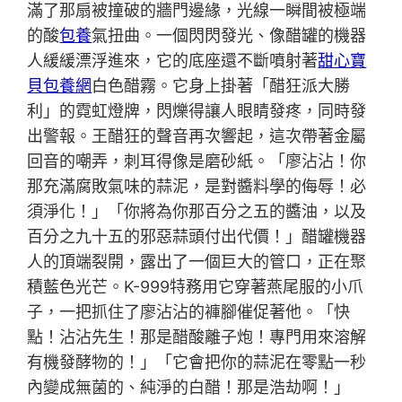
滿了那扇被撞破的牆門邊緣，光線一瞬間被極端
的酸
包養
氣扭曲。一個閃閃發光、像醋罐的機器
人緩緩漂浮進來，它的底座還不斷噴射著
甜心寶
貝包養網
白色醋霧。它身上掛著「醋狂派大勝
利」的霓虹燈牌，閃爍得讓人眼睛發疼，同時發
出警報。王醋狂的聲音再次響起，這次帶著金屬
回音的嘲弄，刺耳得像是磨砂紙。「廖沾沾！你
那充滿腐敗氣味的蒜泥，是對醬料學的侮辱！必
須淨化！」「你將為你那百分之五的醬油，以及
百分之九十五的邪惡蒜頭付出代價！」醋罐機器
人的頂端裂開，露出了一個巨大的管口，正在聚
積藍色光芒。K-999特務用它穿著燕尾服的小爪
子，一把抓住了廖沾沾的褲腳催促著他。「快
點！沾沾先生！那是醋酸離子炮！專門用來溶解
有機發酵物的！」「它會把你的蒜泥在零點一秒
內變成無菌的、純淨的白醋！那是浩劫啊！」