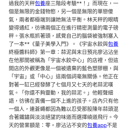
過我的天秤
包養
座三階段考驗**！」而現在，一
個是無限的金錢物慾，另一個是無限的單戀傻
氣，兩者都極端到讓她無法平衡。林天秤的眼睛
變得通紅，彷彿兩個正在進行精密測量的電子磅
秤。張水瓶抓著頭，感覺自己的腦袋被強制塞入
了一本**《量子美學入門》。《宇宙水餃與
包養
終極醬料師》第一章：蒜泥與末日預兆廖沾沾坐
在他那間被稱為「宇宙水餃中心」的店裡，但這
間店的外觀更像是一個被遺棄的藍色塑膠棚，與
「宇宙」或「中心」這兩個詞毫無關係。他正在
對著一缸已經發酵了七個月又七天的老蒜泥嘆
氣。「你還不夠靈動，我的蒜泥。」他輕聲細
語，彷彿在責備一個不上進的孩子。店內只有他
一個人，連蒼蠅都因為難以忍受那股陳年蒜頭混
合著鐵鏽與淡淡絕望的味道而選擇繞道飛行。今
天的營業額是：零。廖沾沾不安的
包養app
不是