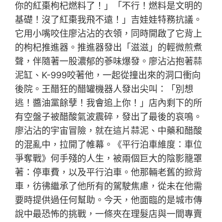
你的紅棗枸杞燃料了！」「不行！燃料是文明的
基礎！沒了紅棗我飛不遠！」吉娃娃特務抗議。
它用小嘴咬住廖沾沾的衣領，同時開啟了它背上
的枸杞推進器。推進器發出「滋滋」的輕微煎煮
聲，伴隨著一股濃郁的蔘味爆發。廖沾沾抱著蒜
泥缸、K-999咬著他，一起從撞出來的洞口衝向
後院。王醋狂的醋罐機器人發出尖叫：「別想
逃！醬油黨餘孽！我會追上你！」店內剩下的所
有空盤子被醋酸氣波震碎，發出了最後的哀鳴。
廖沾沾的宇宙冒險，就在這片蒜泥、中藥和醋酸
的混亂中，拉開了帷幕。《平行泊車維度：車位
爭奪戰》何手殘的人生，被兩個巨大的陰影籠罩
著：停車費，以及平行泊車。他那輛老舊的掀背
車，彷彿繼承了他所有的駕駛焦慮，從未在他需
要時提供過任何幫助。今天，他面臨的是城市傳
說中最恐怖的挑戰，一條夾在理髮店與一間專賣