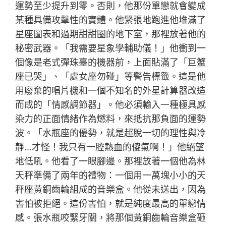
運勢至少提升到零。否則，他那份單戀就會變成
某種具備攻擊性的實體。他緊張地跑進他堆滿了
星座圖表和過期甜甜圈的地下室，那裡放著他的
秘密武器。「我需要星象學輔助儀！」他衝到一
個像是老式彈珠臺的機器前，上面貼滿了「巨蟹
座已哭」、「處女座勿碰」等警告標籤。這是他
用廢棄的唱片機和一個不知名的外星計算器改造
而成的「情感調節器」。他必須輸入一種極具感
染力的正面情緒作為燃料，來抵抗那負面的運勢
波。「水瓶座的優勢，就是超脫一切的理性與冷
靜…才怪！我只有一腔熱血的傻氣啊！」他絕望
地低吼。他看了一眼腳邊。那裡放著一個他為林
天秤準備了兩年的禮物：一個用一萬塊小小的天
秤座黃銅齒輪組成的音樂盒。他從未送出，因為
害怕被拒絕。這份害怕，就是純度最高的單戀情
感。張水瓶咬緊牙關，將那個黃銅齒輪音樂盒砸