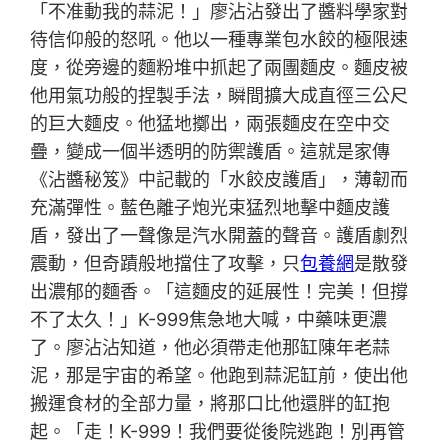
「不准動我的蒜泥！」廖沾沾發出了醬料學家對
待信仰般的怒吼。他以一種專業包水餃的極限速
度，從旁邊的麵粉堆中抓起了兩團麵皮。麵皮被
他用氣功般的捏製手法，瞬間擴大成直徑三公尺
的巨大麵皮。他猛地擲出，兩張麵皮在空中交
疊，變成一個半透明的防禦護盾。這就是家傳
《沾醬秘笈》中記載的「水餃皮護盾」，薄韌而
充滿彈性。藍色離子炮光束猛烈地擊中麵皮護
盾，發出了一聲像是汽水開蓋的聲音。護盾劇烈
震動，但奇蹟般地擋住了攻擊，只
包養網
是散發
出濃郁的麵香。「這麵皮的延展性！完美！但撐
不了太久！」K-999焦急地大喊，中藥味更濃
了。廖沾沾知道，他必須帶走他那缸陳年老蒜
泥，那是宇宙的希望。他跑到蒜泥缸前，使出他
搬運食材的全部力量，將那口比他還胖的缸抱
起。「走！K-999！我們要從後院逃跑！別再管