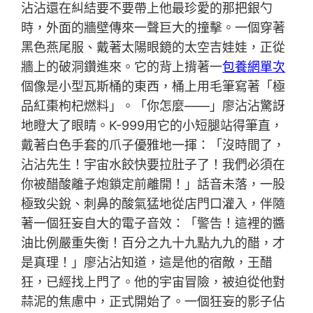
沾沾還在糾結要不要帶上他最珍愛的那把銀勺
時，外面的牆壁傳來一聲巨大的撞擊。一個穿著
黑色燕尾服、戴著太陽眼鏡的太空吉娃娃，正從
牆上的破洞鑽進來。它的背上揹著一
包養網單次
個像是小型瓦斯桶的東西，桶上用毛筆寫著「極
品紅棗枸杞燃料」。「你怎麼——」廖沾沾驚訝
地瞪大了眼睛。K-999用它的小短腿站得筆直，
戴著白色手套的爪子優雅地一揮：「沒時間了，
沾沾先生！宇宙水餃快要拉肚子了！我們必須在
你被醋酸離子炮鎖定前離開！」話音未落，一股
極致尖銳、刺鼻的酸氣猛地從店門口灌入，伴隨
著一個狂妄自大的電子音效：「警告！這裡的醬
油比例嚴重失衡！百分之九十九點九九的醋，才
是真理！」廖沾沾知道，這是他的宿敵，王醋
狂，已經找上門了。他的宇宙冒險，被迫從他對
蒜泥的焦慮中，正式開始了。一個狂妄的影子佔