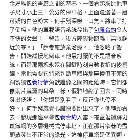
金屬雕像的畫廊之間的窄巷。一個看起來比他車
子尺寸小上三十公分的停車格，上面還灑著一層
可疑的白色粉末。何手殘深吸一口氣。將車子打
了倒檔。他的車載語音系統發出了
包養合約
令人
不快的女聲：「警告，後方障礙物距離：無限趨
近於零。」「請考慮放棄治療。」他忽略了警
告，開始緩慢地倒車。他最討厭的不是語音系
統，而是那兩塊永遠在關鍵時刻自動收折的後視
鏡。當他需要它們來判斷車體與那座價值不菲的
銅製獨
包養行情
角獸雕像之間的距離時，它們卻
像兩片羞澀的耳朵一樣，優雅地縮了回去。同時
發出低語：「你還是別看了，反正你也停不
好。」何手殘感覺心臟快要跳出來了。他轉頭看
去，發現那座高聳
包養合約
入雲、覆蓋著鏽跡斑
斑鐵網的多層機械式停車塔，正在那片窄巷的盡
頭散發出不正常的綠光。這棟停車塔是個異類，