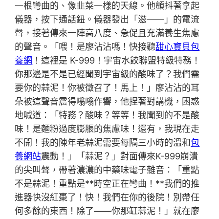
一根彎曲的、像韭菜一樣的天線。他顫抖著拿起
儀器，按下通話鈕。儀器發出「滋——」的電流
聲，接著傳來一陣高八度、急促且充滿養生焦慮
的聲音。「喂！是廖沾沾嗎！快接聽
甜心寶貝包
養網
！這裡是 K-999！宇宙水餃聯盟特級特務！
你那邊是不是已經聞到宇宙級的酸味了？我們需
要你的蒜泥！你被徵召了！馬上！」廖沾沾的耳
朵被這聲音震得嗡嗡作響，他捏著對講機，困惑
地喊道：「特務？酸味？等等！我聞到的不是酸
味！是麵粉過度膨脹的焦慮味！還有，我現在走
不開！我的陳年老蒜泥需要每隔三小時的溫和
包
養網站
震動！」「蒜泥？」對面傳來K-999崩潰
的尖叫聲，帶著濃濃的中藥味電子雜音：「重點
不是蒜泥！重點是**時空正在彎曲！**我們的推
進器快沒紅棗了！快！我們在你的後院！別帶任
何多餘的東西！除了——你那缸蒜泥！」就在廖