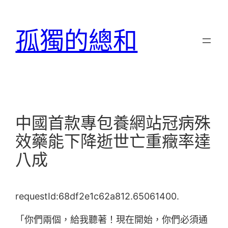
跳
至
孤獨的總和
主
要
內
容
中國首款專包養網站冠病殊
效藥能下降逝世亡重癥率達
八成
requestId:68df2e1c62a812.65061400.
「你們兩個，給我聽著！現在開始，你們必須通