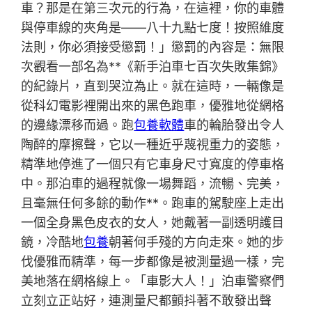
車？那是在第三次元的行為，在這裡，你的車體
與停車線的夾角是——八十九點七度！按照維度
法則，你必須接受懲罰！」懲罰的內容是：無限
次觀看一部名為**《新手泊車七百次失敗集錦》
的紀錄片，直到哭泣為止。就在這時，一輛像是
從科幻電影裡開出來的黑色跑車，優雅地從網格
的邊緣漂移而過。跑
包養軟體
車的輪胎發出令人
陶醉的摩擦聲，它以一種近乎蔑視重力的姿態，
精準地停進了一個只有它車身尺寸寬度的停車格
中。那泊車的過程就像一場舞蹈，流暢、完美，
且毫無任何多餘的動作**。跑車的駕駛座上走出
一個全身黑色皮衣的女人，她戴著一副透明護目
鏡，冷酷地
包養
朝著何手殘的方向走來。她的步
伐優雅而精準，每一步都像是被測量過一樣，完
美地落在網格線上。「車影大人！」泊車警察們
立刻立正站好，連測量尺都顫抖著不敢發出聲