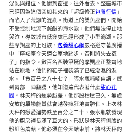
混亂與錯位。他衝到窗邊，往外看去。整座城市
已經因為這個突如其來的「超級修正
包養行情
」
而陷入了荒謬的混亂。街道上的雙魚座們，開始
不受控制地流下鹹鹹的海水淚，他們無法停止地
哭泣，導致城市低窪處已經形成了小型潟湖。那
些摩羯座的上班族，
包養甜心網
嚴格遵守著廣播
中「摩羯座今天適合原地踏步，否則將失去襪
子」的指令。數百名西裝筆挺的摩羯座正整齊地
站在原地，他們的鞋子裡裝滿了已經潮濕的淚
水。「負百分之八十七？」張水瓶喃喃自語，感
到胃部一陣翻騰，他知道這代表著什麼
甜心花
園
。林天秤的運勢越差，他那股積壓已久、無處
安放的單戀能量就會越發瘋狂地實體化。上次林
天秤的戀愛運勢跌至百分之二十，張水瓶就發現
他的廚房裡長滿了巨大的、形狀是林天秤側臉的
粉紅色蘑菇。他必須在今天結束前，將林天秤的