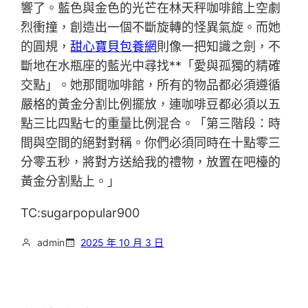
響了。藍色與金色的光芒在林天秤咖啡館上空劇
烈衝撞，創造出一個不斷旋轉的怪異氣旋。而她
的圓規，
甜心寶貝包養網
則像一把知識之劍，不
斷地在水瓶座的藍光中尋找**「愛與孤獨的精確
交點」。她那間咖啡館，所有的物品都必須遵循
嚴格的黃金分割比例擺放，連咖啡豆都必須以五
點三比四點七的重量比例混合。「第三階段：時
間與空間的絕對對稱。你們必須同時在十點零三
分零五秒，將對方送給我的禮物，放置在吧檯的
黃金分割點上。」
TC:sugarpopular900
admin
2025 年 10 月 3 日