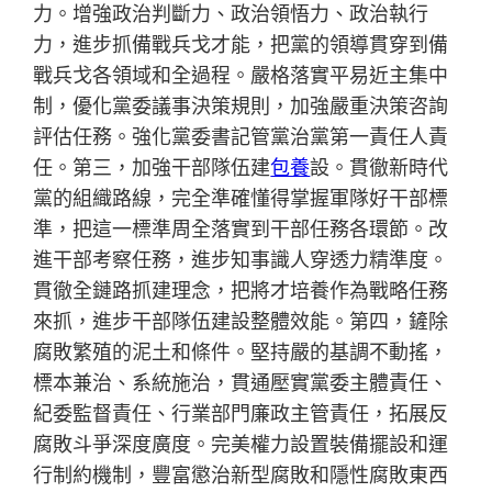
力。增強政治判斷力、政治領悟力、政治執行
力，進步抓備戰兵戈才能，把黨的領導貫穿到備
戰兵戈各領域和全過程。嚴格落實平易近主集中
制，優化黨委議事決策規則，加強嚴重決策咨詢
評估任務。強化黨委書記管黨治黨第一責任人責
任。第三，加強干部隊伍建
包養
設。貫徹新時代
黨的組織路線，完全準確懂得掌握軍隊好干部標
準，把這一標準周全落實到干部任務各環節。改
進干部考察任務，進步知事識人穿透力精準度。
貫徹全鏈路抓建理念，把將才培養作為戰略任務
來抓，進步干部隊伍建設整體效能。第四，鏟除
腐敗繁殖的泥土和條件。堅持嚴的基調不動搖，
標本兼治、系統施治，貫通壓實黨委主體責任、
紀委監督責任、行業部門廉政主管責任，拓展反
腐敗斗爭深度廣度。完美權力設置裝備擺設和運
行制約機制，豐富懲治新型腐敗和隱性腐敗東西