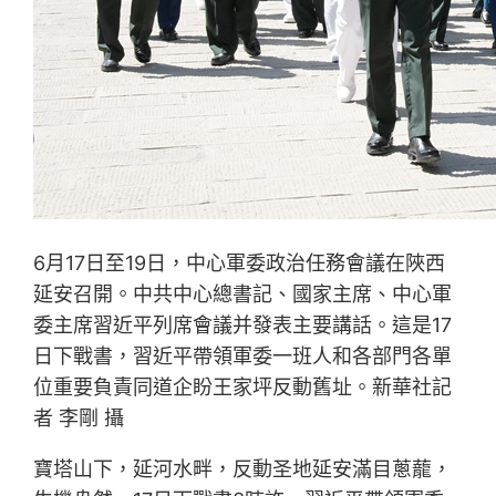
6月17日至19日，中心軍委政治任務會議在陜西
延安召開。中共中心總書記、國家主席、中心軍
委主席習近平列席會議并發表主要講話。這是17
日下戰書，習近平帶領軍委一班人和各部門各單
位重要負責同道企盼王家坪反動舊址。新華社記
者 李剛 攝
寶塔山下，延河水畔，反動圣地延安滿目蔥蘢，