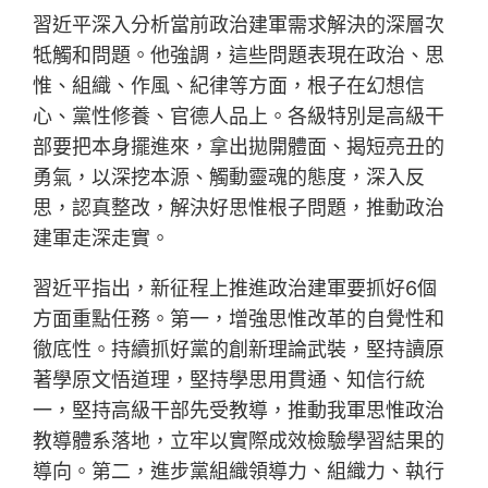
習近平深入分析當前政治建軍需求解決的深層次
牴觸和問題。他強調，這些問題表現在政治、思
惟、組織、作風、紀律等方面，根子在幻想信
心、黨性修養、官德人品上。各級特別是高級干
部要把本身擺進來，拿出拋開體面、揭短亮丑的
勇氣，以深挖本源、觸動靈魂的態度，深入反
思，認真整改，解決好思惟根子問題，推動政治
建軍走深走實。
習近平指出，新征程上推進政治建軍要抓好6個
方面重點任務。第一，增強思惟改革的自覺性和
徹底性。持續抓好黨的創新理論武裝，堅持讀原
著學原文悟道理，堅持學思用貫通、知信行統
一，堅持高級干部先受教導，推動我軍思惟政治
教導體系落地，立牢以實際成效檢驗學習結果的
導向。第二，進步黨組織領導力、組織力、執行