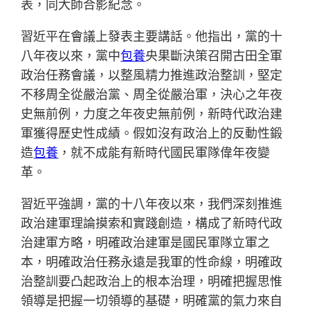
表，同大師合影紀念。
習近平在會議上發表主要講話。他指出，黨的十
八年夜以來，黨中
包養
央果斷決策召開古田全軍
政治任務會議，以整風精力推進政治整訓，堅定
不移周全從嚴治黨、周全從嚴治軍，決心之年夜
史無前例，力度之年夜史無前例，新時代政治建
軍獲得歷史性成績。假如沒有政治上的反動性鍛
造
包養
，就不成能有新時代國民軍隊偉年夜變
革。
習近平強調，黨的十八年夜以來，我們深刻推進
政治建軍理論摸索和實踐創造，構成了新時代政
治建軍方略，明確政治建軍是國民軍隊立軍之
本，明確政治任務永遠是我軍的性命線，明確政
治整訓要凸起政治上的根本治理，明確把握思惟
領導是把握一切領導的基礎，明確黨的氣力來自