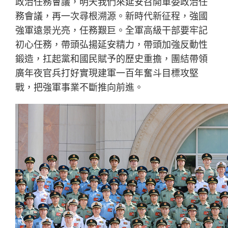
政治任務會議，明天我們來延安召開軍委政治任
務會議，再一次尋根溯源。新時代新征程，強國
強軍遠景光亮，任務艱巨。全軍高級干部要牢記
初心任務，帶頭弘揚延安精力，帶頭加強反動性
鍛造，扛起黨和國民賦予的歷史重擔，團結帶領
廣年夜官兵打好實現建軍一百年奮斗目標攻堅
戰，把強軍事業不斷推向前進。