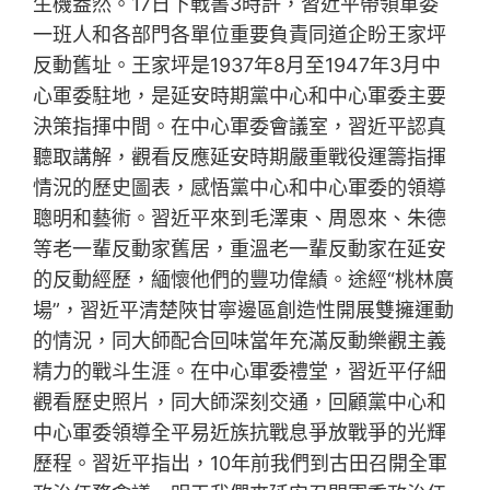
生機盎然。17日下戰書3時許，習近平帶領軍委
一班人和各部門各單位重要負責同道企盼王家坪
反動舊址。王家坪是1937年8月至1947年3月中
心軍委駐地，是延安時期黨中心和中心軍委主要
決策指揮中間。在中心軍委會議室，習近平認真
聽取講解，觀看反應延安時期嚴重戰役運籌指揮
情況的歷史圖表，感悟黨中心和中心軍委的領導
聰明和藝術。習近平來到毛澤東、周恩來、朱德
等老一輩反動家舊居，重溫老一輩反動家在延安
的反動經歷，緬懷他們的豐功偉績。途經“桃林廣
場”，習近平清楚陜甘寧邊區創造性開展雙擁運動
的情況，同大師配合回味當年充滿反動樂觀主義
精力的戰斗生涯。在中心軍委禮堂，習近平仔細
觀看歷史照片，同大師深刻交通，回顧黨中心和
中心軍委領導全平易近族抗戰息爭放戰爭的光輝
歷程。習近平指出，10年前我們到古田召開全軍