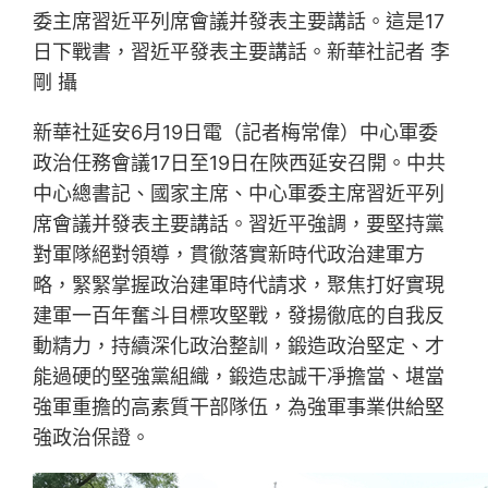
委主席習近平列席會議并發表主要講話。這是17
日下戰書，習近平發表主要講話。新華社記者 李
剛 攝
新華社延安6月19日電（記者梅常偉）中心軍委
政治任務會議17日至19日在陜西延安召開。中共
中心總書記、國家主席、中心軍委主席習近平列
席會議并發表主要講話。習近平強調，要堅持黨
對軍隊絕對領導，貫徹落實新時代政治建軍方
略，緊緊掌握政治建軍時代請求，聚焦打好實現
建軍一百年奮斗目標攻堅戰，發揚徹底的自我反
動精力，持續深化政治整訓，鍛造政治堅定、才
能過硬的堅強黨組織，鍛造忠誠干凈擔當、堪當
強軍重擔的高素質干部隊伍，為強軍事業供給堅
強政治保證。