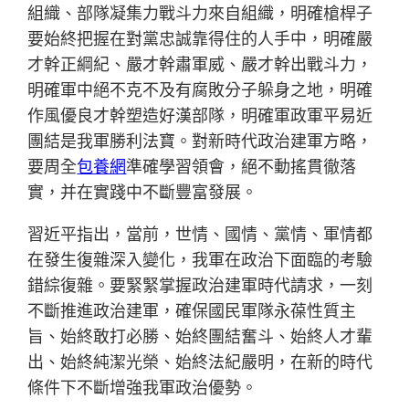
組織、部隊凝集力戰斗力來自組織，明確槍桿子
要始終把握在對黨忠誠靠得住的人手中，明確嚴
才幹正綱紀、嚴才幹肅軍威、嚴才幹出戰斗力，
明確軍中絕不克不及有腐敗分子躲身之地，明確
作風優良才幹塑造好漢部隊，明確軍政軍平易近
團結是我軍勝利法寶。對新時代政治建軍方略，
要周全
包養網
準確學習領會，絕不動搖貫徹落
實，并在實踐中不斷豐富發展。
習近平指出，當前，世情、國情、黨情、軍情都
在發生復雜深入變化，我軍在政治下面臨的考驗
錯綜復雜。要緊緊掌握政治建軍時代請求，一刻
不斷推進政治建軍，確保國民軍隊永葆性質主
旨、始終敢打必勝、始終團結奮斗、始終人才輩
出、始終純潔光榮、始終法紀嚴明，在新的時代
條件下不斷增強我軍政治優勢。