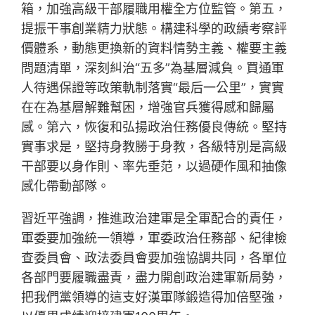
箱，加強高級干部履職用權全方位監管。第五，
提振干事創業精力狀態。構建科學的政績考察評
價體系，動態更換新的資料情勢主義、權要主義
問題清單，深刻糾治“五多”為基層減負。買通軍
人待遇保證等政策軌制落實“最后一公里”，實實
在在為基層解難幫困，增強官兵獲得感和歸屬
感。第六，恢復和弘揚政治任務優良傳統。堅持
實事求是，堅持身教勝于身教，各級特別是高級
干部要以身作則、率先垂范，以過硬作風和抽像
感化帶動部隊。
習近平強調，推進政治建軍是全軍配合的責任，
軍委要加強統一領導，軍委政治任務部、紀律檢
查委員會、政法委員會要加強協調共同，各單位
各部門要履職盡責，盡力開創政治建軍新局勢，
把我們黨領導的這支好漢軍隊鍛造得加倍堅強，