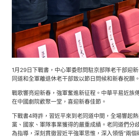
1月29日下戰書，中心軍委慰問駐京部隊老干部迎
同道和全軍離退休老干部致以節日問候和新春祝願。
戰歌響亮迎新春，強軍奮進新征程。中華平易近族
在中國劇院歡聚一堂，喜迎新春佳節。
下戰書4時許，習近平來到老同道中間，全場響起熱
黨、國家、軍隊事業獲得的嚴重成績。老同道們分
為指導，深刻貫徹習近平強軍思惟，深入領悟“兩個確