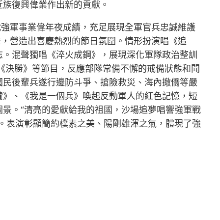
近族復興偉業作出新的貢獻。
代強軍事業偉年夜成績，充足展現全軍官兵忠誠維護
聲，營造出喜慶熱烈的節日氛圍。情形扮演唱《追
志。混聲獨唱《淬火成鋼》，展現深化軍隊政治整訓
《決勝》等節目，反應部隊常備不懈的戒備狀態和聞
國民後輩兵遂行邊防斗爭、搶險救災、海內撤僑等嚴
贊》、《我是一個兵》喚起反動軍人的紅色記憶，短
圖景。“清亮的愛獻給我的祖國，沙場追夢唱響強軍戰
。表演彰顯簡約樸素之美、陽剛雄渾之氣，體現了強