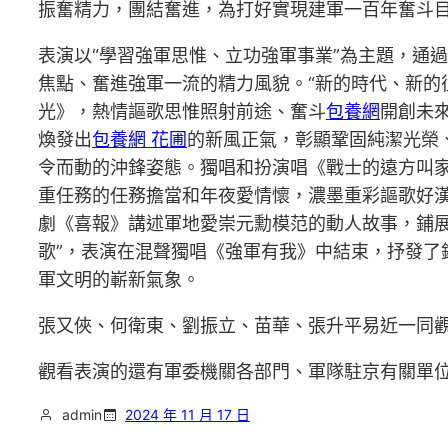
振奮精力，團結奮進，為打好實現建軍一百年奮斗
表演以“學習強軍思惟、立功強軍事業”為主題，通
焦點、奮進強軍一流的精力風貌。“新的時代、新的
光》，熱情謳歌思惟照射前途、奮斗
包養網
開創未
煥發出
包養網 花圃
的新風正氣，彰顯鞏固純潔光榮
令而動的沖鋒姿態。獨唱和扮演唱《戰士的遠方叫
重任務的任務擔當和年夜愛情懷，濃墨重彩謳歌好
劇《喜報》講述軍地愛崇元勳模范的動人故事，鋪
歌”，表演在混聲獨唱《強軍有我》中結束，抒發
軍文明的嶄新氣象。
張又俠、何衛東、劉振立、苗華、張升平易近一同
觀看表演的還有軍委機關各部門、軍隊駐京有關單
admin
2024 年 11 月 17 日