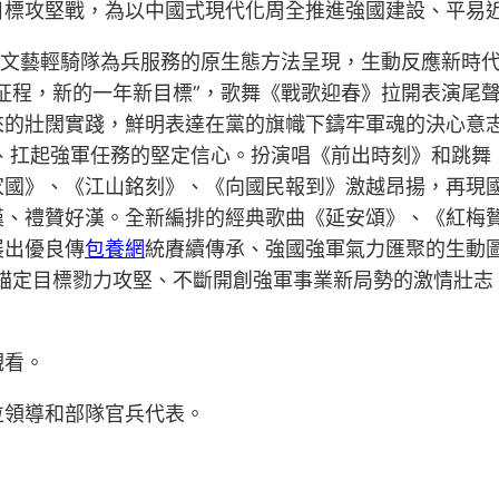
目標攻堅戰，為以中國式現代化周全推進強國建設、平易
過文藝輕騎隊為兵服務的原生態方法呈現，生動反應新時
征程，新的一年新目標”，歌舞《戰歌迎春》拉開表演尾
來的壯闊實踐，鮮明表達在黨的旗幟下鑄牢軍魂的決心意
、扛起強軍任務的堅定信心。扮演唱《前出時刻》和跳舞
家國》、《江山銘刻》、《向國民報到》激越昂揚，再現
漢、禮贊好漢。全新編排的經典歌曲《延安頌》、《紅梅
展出優良傳
包養網
統賡續傳承、強國強軍氣力匯聚的生動
了錨定目標勠力攻堅、不斷開創強軍事業新局勢的激情壯志
觀看。
位領導和部隊官兵代表。