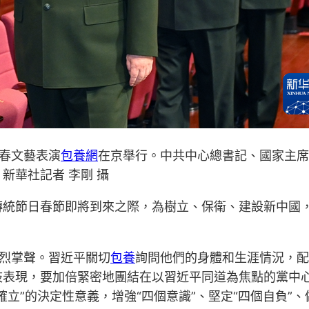
新春文藝表演
包養網
在京舉行。中共中心總書記、國家主席
新華社記者 李剛 攝
傳統節日春節即將到來之際，為樹立、保衛、建設新中國
烈掌聲。習近平關切
包養
詢問他們的身體和生涯情況，配
歧表現，要加倍緊密地團結在以習近平同道為焦點的黨中
立”的決定性意義，增強“四個意識”、堅定“四個自負”