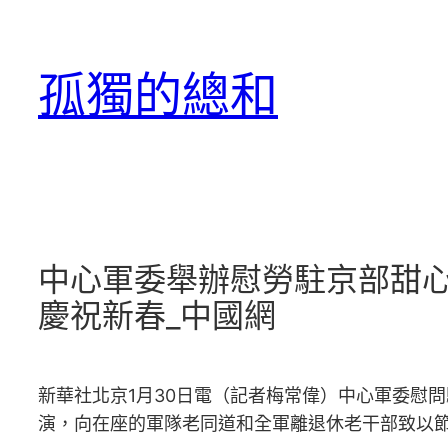
跳
至
孤獨的總和
主
要
內
容
中心軍委舉辦慰勞駐京部甜心
慶祝新春_中國網
新華社北京1月30日電（記者梅常偉）中心軍委慰
演，向在座的軍隊老同道和全軍離退休老干部致以