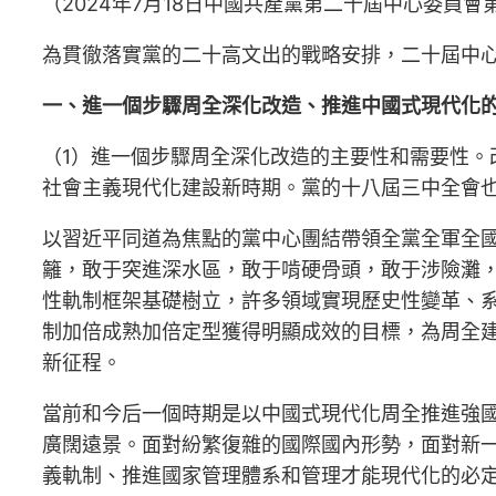
（2024年7月18日中國共產黨第二十屆中心委員
為貫徹落實黨的二十高文出的戰略安排，二十屆中
一、進一個步驟周全深化改造、推進中國式現代化
（1）進一個步驟周全深化改造的主要性和需要性
社會主義現代化建設新時期。黨的十八屆三中全會
以習近平同道為焦點的黨中心團結帶領全黨全軍全
籬，敢于突進深水區，敢于啃硬骨頭，敢于涉險灘
性軌制框架基礎樹立，許多領域實現歷史性變革、
制加倍成熟加倍定型獲得明顯成效的目標，為周全
新征程。
當前和今后一個時期是以中國式現代化周全推進強
廣闊遠景。面對紛繁復雜的國際國內形勢，面對新
義軌制、推進國家管理體系和管理才能現代化的必