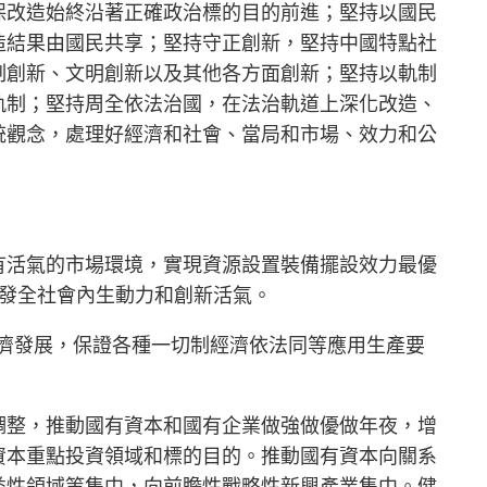
保改造始終沿著正確政治標的目的前進；堅持以國民
造結果由國民共享；堅持守正創新，堅持中國特點社
制創新、文明創新以及其他各方面創新；堅持以軌制
軌制；堅持周全依法治國，在法治軌道上深化改造、
統觀念，處理好經濟和社會、當局和市場、效力和公
有活氣的市場環境，實現資源設置裝備擺設效力最優
激發全社會內生動力和創新活氣。
經濟發展，保證各種一切制經濟依法同等應用生產要
調整，推動國有資本和國有企業做強做優做年夜，增
資本重點投資領域和標的目的。推動國有資本向關系
益性領域等集中，向前瞻性戰略性新興產業集中。健