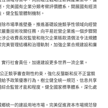
制，完美國有企業分類考察評價體系，開展國有經濟
造，健全監管體制機制。
廢除市場準進壁壘，推進基礎設施競爭性領域向經營
家嚴重技術攻關任務，向平易近營企業進一個步驟開
全涉企收費長效監管和拖欠企業賬款清償法令法規體
業完美管理結構和治理軌制，加強企業合規建設和廉
、實行社會責任，加速建設更多世界一流企業。
強公正競爭審查剛性約束，強化反壟斷和反不正當競
規給予政策優惠行為。樹立健全統一規范、信息共享
場綜合監管才能和程度。健全國家標準體系，深化處
城鄉統一的建設用地市場。完美促進資本市場規范發