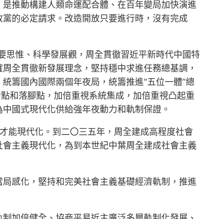
，是推動構建人類命運配合體、在百年變局加快演進
政黨的必定請求。改造開放只要進行時，沒有完成
主要思惟、科學發展觀，周全貫徹習近平新時代中國特
確周全貫徹新發展理念，堅持穩中求進任務總基調，
統籌國內國際兩個年夜局，統籌推進“五位一體”總
發點和落腳點，加倍重視系統集成，加倍重視凸起重
為中國式現代化供給強年夜動力和軌制保證。
理才能現代化。到二〇三五年，周全建成高程度社會
社會主義現代化，為到本世紀中葉周全建成社會主義
當局感化，堅持和完美社會主義基礎經濟軌制，推進
。
軌制加倍健全、協商平易近主廣泛多層軌制化發展、