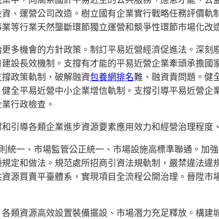
投資、運營公司改造。樹立國有企業實行戰略任務評價軌
事業等行業天然壟斷環節獨立運營和競爭性環節市場化改
給更多機會的方針政策。制訂平易近營經濟促進法。深刻
目建設長效機制。支撐有才能的平易近營企業牽頭承擔國
支撐政策軌制，破解融資
包養網排名
難、融資貴問題。健
，健全平易近營中小企業增信軌制。支撐引導平易近營企
企業行政檢查。
撐和引導各類企業進步資源要素應用效力和經營治理程度
規則統一、市場監管公正統一、市場設施高標準聯通。加
種規定和做法。規范處所招商引資法規軌制，嚴禁違法違
共資源買賣平臺體系，實現項目全流程公開治理。晉陞市
、各類資源高效設置裝備擺設、市場潛力充足釋放。構建