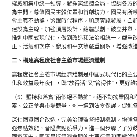
權威和集中統一領導，發揮黨總攬全局、協調各方
為中間，尊敬國民主體位置和首創精力，國民有所
會主義不動搖，緊跟時代程序，順應實踐發展，凸
建設為主線，加強頂層設計、總體謀劃，破立并舉
推進中國式現代化，做到改造和法治相統一，嚴重
正、活氣和次序、發展和平安等嚴重關系，增強改
二、構建高程度社會主義市場經濟體制
高程度社會主義市場經濟體制是中國式現代化的主
化和效益最年夜化，既“放得活”又“管得住”，更
（5）堅持和落實“兩個絕不動搖”。絕不動搖鞏固
素、公正參與市場競爭、劃一遭到法令保護，促進
深化國資國企改造，完美治理監督體制機制，增強
強焦點效能，晉陞焦點競爭力。進一個步驟了了分
國家平安、國平易近經濟命脈的主要行業和關鍵領