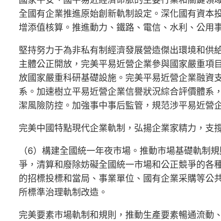
全國有企業推進原始創新軌制設定。深化國有資本
增添值核算。推進動力、鐵路、電信、水利、公用
堅持努力于為非私有制經濟發展營造傑出環境和供
主體公正開放，完美平易近營企業參與國家嚴重項
放國家嚴重科研基礎設施。完美平易近營企業融資
系。加速樹立平易近營企業信譽狀況綜合評價體系
潔風險防控。加強事中事后監管，規范涉平易近營
完美中國特點現代企業軌制，弘揚企業家精力，支
（6）構建全國統一年夜市場。推動市場基礎軌制
爭，清算和廢除妨礙全國統一市場和公正競爭的各
的招標投標和當局、事業單位、國有企業采購等公
所標準治理軌制改造。
完美要素市場軌制和規則，推動生產要素暢通流動