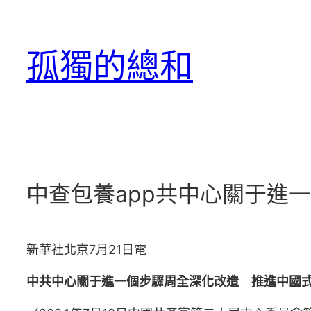
跳
至
孤獨的總和
主
要
內
容
中查包養app共中心關于進
新華社北京7月21日電
中共中心關于進一個步驟周全深化改造 推進中國