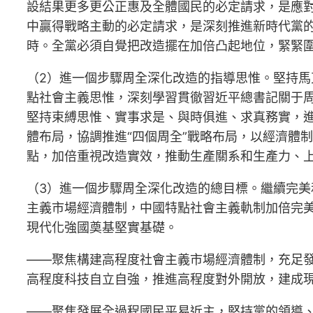
設結果更多更公正惠及全體國民的必定請求，是應
中贏得戰略主動的必定請求，是深刻推進新時代黨
時。全黨必須自覺把改造擺在加倍凸起地位，緊緊
（2）進一個步驟周全深化改造的指導思惟。堅持馬
點社會主義思惟，深刻學習貫徹習近平總書記關于
堅持束縛思惟、實事求是、與時俱進、求真務實，進
體布局，協調推進“四個周全”戰略布局，以經濟體
點，加倍重視改造實效，推動生產關系和生產力、
（3）進一個步驟周全深化改造的總目標。繼續完
主義市場經濟體制，中國特點社會主義軌制加倍完
現代化強國奠基堅實基礎。
——聚焦構建高程度社會主義市場經濟體制，充足
高程度科技自立自強，推進高程度對外開放，建成
——聚焦發展全過程國民平易近主，堅持黨的領導