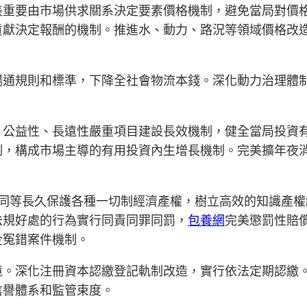
美重要由市場供求關系決定要素價格機制，避免當局對價
貢獻決定報酬的機制。推進水、動力、路況等領域價格改
暢通規則和標準，下降全社會物流本錢。深化動力治理體
、公益性、長遠性嚴重項目建設長效機制，健全當局投資
制，構成市場主導的有用投資內生增長機制。完美擴年夜
法同等長久保護各種一切制經濟產權，樹立高效的知識產
法規好處的行為實行同責同罪同罰，
包養網
完美懲罰性賠
企冤錯案件機制。
境。深化注冊資本認繳登記軌制改造，實行依法定期認繳
信譽體系和監管束度。