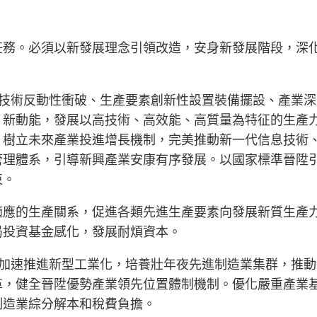
任務。必須以新發展理念引領改造，安身新發展階段，深
動技術反動性衝破、生產要素創新性設置裝備擺設、產業
、新動能，發展以高技術、高效能、高質量為特征的生產
，樹立未來產業投進增長機制，完美推動新一代信息技術
管理體系，引導新興產業安康有序發展。以國家標準晉陞
束。
適應的生產關系，促進各類先進生產要素向發展新質生產
局投資基金感化，發展耐煩資本。
。加速推進新型工業化，培養壯年夜先進制造業集群，推
革，健全晉陞優勢產業領先位置體制機制。優化嚴重產業
制造業綜分解本和稅費負擔。