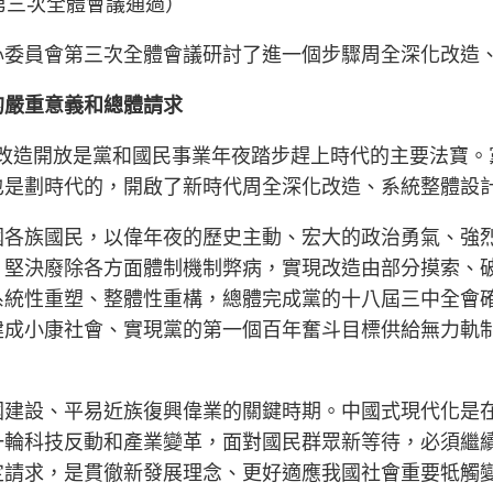
會第三次全體會議通過）
心委員會第三次全體會議研討了進一個步驟周全深化改造
的嚴重意義和總體請求
。改造開放是黨和國民事業年夜踏步趕上時代的主要法寶。
也是劃時代的，開啟了新時代周全深化改造、系統整體設
國各族國民，以偉年夜的歷史主動、宏大的政治勇氣、強
，堅決廢除各方面體制機制弊病，實現改造由部分摸索、
系統性重塑、整體性重構，總體完成黨的十八屆三中全會
建成小康社會、實現黨的第一個百年奮斗目標供給無力軌
國建設、平易近族復興偉業的關鍵時期。中國式現代化是
一輪科技反動和產業變革，面對國民群眾新等待，必須繼
定請求，是貫徹新發展理念、更好適應我國社會重要牴觸