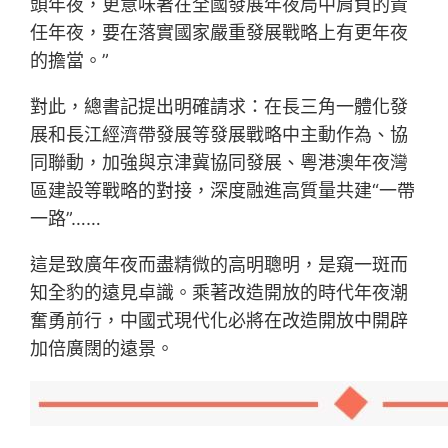
頭年夜，更意味著在全國發展年夜局中肩負的責
任年夜，要在落實國家嚴重發展戰略上有更年夜
的擔當。”
對此，總書記提出明確請求：在長三角一體化發
展和長江經濟帶發展等發展戰略中主動作為、協
同聯動，加強與京津冀協同發展、粵港澳年夜灣
區建設等戰略的對接，深度融進高質量共建“一帶
一路”……
這是致廣年夜而盡精微的高明聰明，是窺一斑而
知全豹的遠見卓識。乘著改造開放的時代年夜潮
奮勇前行，中國式現代化必將在改造開放中開辟
加倍廣闊的遠景。