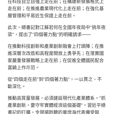
在科技自立自強上走在前；在構建新發展格式上
走在前；在推進農業現代化上走在前；在強化基
層管理和平易近生保證上走在前。
此次，總書記對江蘇若何在全國年夜局中“挑年夜
梁”，提出了“四個著力點”的明確請求——
在推動科技創新和產業創新融會上打頭陣；在推
進深層次改造和高程度開放上勇爭先；在落實國
家嚴重發展戰略上走在前；在促進全體國民配合
富饒上作示范。
從“四個走在前”到“四個著力點”，一以貫之、不
斷深化。
推動高質量發展，必須建設現代化產業體系。“抓
產業創新，要守牢實體經濟這個基礎”。習近平總
書記的叮囑，令現場聆聽的單增海代表備受鼓