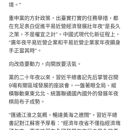
境。”
重申黨的方針政策，出臺實打實的任務舉措，都
在充足表白促進平易近營經濟發展壯年夜“是長久
之策，不是權宜之計”。中國式現代化新征程上，
“廣年夜平易近營企業和平易近營企業家年夜顯身
手正當其時”。
向改造要動力，向開放要活氣。
黨的二十年夜以來，習近平總書記先后掌管召開
9場有關區域發展的座談會，一盤著眼全局、縱
橫聯動東東北北、統籌聯通國內國外的發展年夜
棋局布子成勢。
“匯通江淮之氣概，暢達黃海之遼闊”，習近平總
書記對江蘇寄予厚看：“經濟年夜省不僅指經濟塊