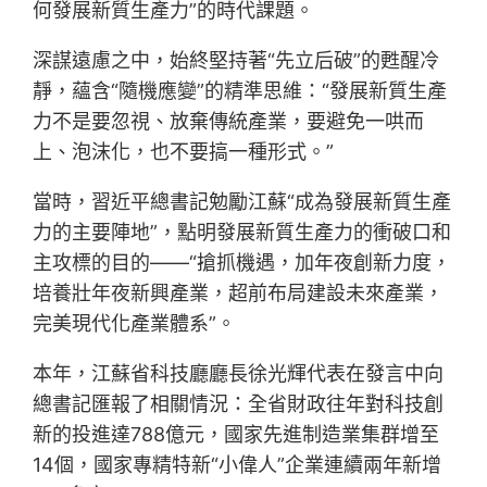
何發展新質生產力”的時代課題。
深謀遠慮之中，始終堅持著“先立后破”的甦醒冷
靜，蘊含“隨機應變”的精準思維：“發展新質生產
力不是要忽視、放棄傳統產業，要避免一哄而
上、泡沫化，也不要搞一種形式。”
當時，習近平總書記勉勵江蘇“成為發展新質生產
力的主要陣地”，點明發展新質生產力的衝破口和
主攻標的目的——“搶抓機遇，加年夜創新力度，
培養壯年夜新興產業，超前布局建設未來產業，
完美現代化產業體系”。
本年，江蘇省科技廳廳長徐光輝代表在發言中向
總書記匯報了相關情況：全省財政往年對科技創
新的投進達788億元，國家先進制造業集群增至
14個，國家專精特新“小偉人”企業連續兩年新增