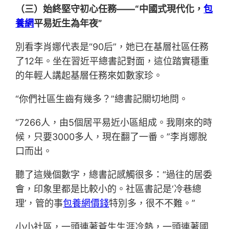
（三）始終堅守初心任務——“中國式現代化，
包
養網
平易近生為年夜”
別看李肖娜代表是“90后”，她已在基層社區任務
了12年。坐在習近平總書記對面，這位踏實穩重
的年輕人講起基層任務來如數家珍。
“你們社區生齒有幾多？”總書記關切地問。
“7266人，由5個居平易近小區組成。我剛來的時
候，只要3000多人，現在翻了一番。”李肖娜脫
口而出。
聽了這幾個數字，總書記感觸很多：“過往的居委
會，印象里都是比較小的。社區書記是‘冷巷總
理’，管的事
包養網價錢
特別多，很不不難。”
小小社區，一頭連著蒼生生涯冷熱，一頭連著國