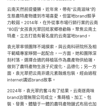
云南天然前提優勝，近年來，帶有“云南滋味”的
生態農特產物遭到市場喜愛，但當地brand競爭
力較弱。2014年，在外從事市場行銷行業的云南
“80后”女孩袁光翠回抵家鄉祿勸縣，聚焦云南土
特產，立志打造有著名度的云南當地brand。
袁光翠率領團隊不竭摸索，與云南科研院所及相
干範疇專家睜開一起配合，一方面，她和團隊深
刻村落，選擇合適的蒔植區作為農產物供給端，
做到了農特產物生孩子尺度化、品德化；另一方
面，袁光翠把云南非遺元素融進包裝，經由過程
internet講述brand故事。
2024年，袁光翠的奮斗有了結果，云南逐南味
brand治理無限公司成立，集蒔植、加工、包
裝、發賣、體驗于一體的農特產物鏈式布局也加