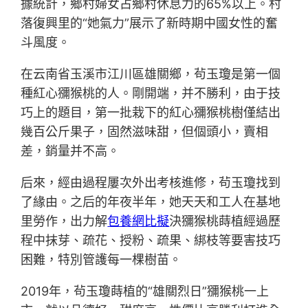
據統計，鄉村婦女占鄉村休息力的65%以上。村
落復興里的“她氣力”展示了新時期中國女性的奮
斗風度。
在云南省玉溪市江川區雄關鄉，茍玉瓊是第一個
種紅心獼猴桃的人。剛開端，并不勝利，由于技
巧上的題目，第一批栽下的紅心獼猴桃樹僅結出
幾百公斤果子，固然滋味甜，但個頭小，賣相
差，銷量并不高。
后來，經由過程屢次外出考核進修，茍玉瓊找到
了緣由。之后的年夜半年，她天天和工人在基地
里勞作，出力解
包養網比擬
決獼猴桃蒔植經過歷
程中抹芽、疏花、授粉、疏果、綁枝等要害技巧
困難，特別管護每一棵樹苗。
2019年，茍玉瓊蒔植的“雄關烈日”獼猴桃一上