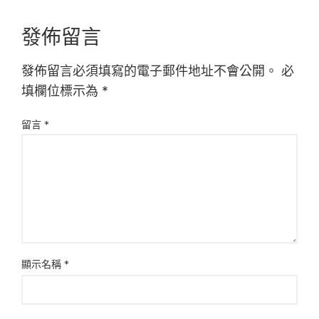
發佈留言
發佈留言必須填寫的電子郵件地址不會公開。
必
填欄位標示為
*
留言
*
顯示名稱
*