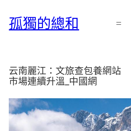
跳
至
孤獨的總和
主
要
內
容
云南麗江：文旅查包養網站
市場連續升溫_中國網