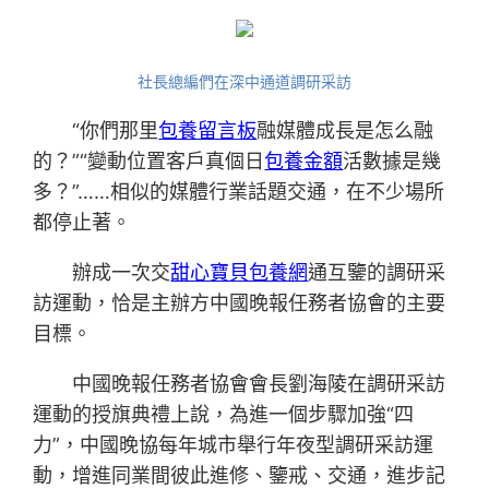
社長總編們在深中通道調研采訪
“你們那里
包養留言板
融媒體成長是怎么融
的？”“變動位置客戶真個日
包養金額
活數據是幾
多？”……相似的媒體行業話題交通，在不少場所
都停止著。
辦成一次交
甜心寶貝包養網
通互鑒的調研采
訪運動，恰是主辦方中國晚報任務者協會的主要
目標。
中國晚報任務者協會會長劉海陵在調研采訪
運動的授旗典禮上說，為進一個步驟加強“四
力”，中國晚協每年城市舉行年夜型調研采訪運
動，增進同業間彼此進修、鑒戒、交通，進步記