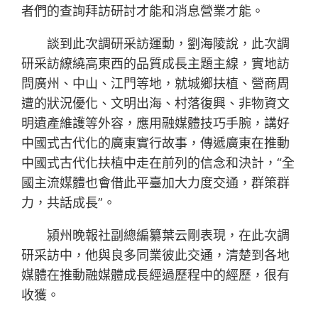
者們的查詢拜訪研討才能和消息營業才能。
談到此次調研采訪運動，劉海陵說，此次調
研采訪繚繞高東西的品質成長主題主線，實地訪
問廣州、中山、江門等地，就城鄉扶植、營商周
遭的狀況優化、文明出海、村落復興、非物資文
明遺產維護等外容，應用融媒體技巧手腕，講好
中國式古代化的廣東實行故事，傳遞廣東在推動
中國式古代化扶植中走在前列的信念和決計，“全
國主流媒體也會借此平臺加大力度交通，群策群
力，共話成長”。
潁州晚報社副總編纂葉云剛表現，在此次調
研采訪中，他與良多同業彼此交通，清楚到各地
媒體在推動融媒體成長經過歷程中的經歷，很有
收獲。