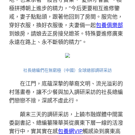
極拼搏朝上進步的精力，“今后更要相互進修鑒
戒，妻子點點頭，跟著他回到了房間。服完他，
穿好衣服，換好衣服後，夫妻倆一起
包養俱樂部
到娘房，請娘去正房接兒媳茶。特殊要進修廣東
永遠在路上、永不斷頓的精力”。
社長總編們在無窮極（中國）全球總部調研采訪
在江門，底蘊深摯的華裔文明、流光溢彩的
村落畫卷，讓不少餐與加入調研采訪的社長總編
們戀戀不捨，深感不虛此行。
顛末三天的調研采訪，上饒市融媒體中間黨
委副書記、總編纂陳華英從廣東下層一線的活潑
實行中，實其實在感
包養網VIP
觸感染到廣東高