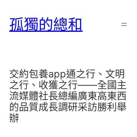
跳
至
孤獨的總和
主
要
內
容
交約包養app通之行、文明
之行、收獲之行——全國主
流媒體社長總編廣東高東西
的品質成長調研采訪勝利舉
辦