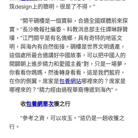
筑design上的聰明，很是了不得。”
“開平碉樓是一個寶躲，合適全國媒體前來探
寶。”長沙晚報社編委、科教消息部主任譚琳靜贊
嘆，“江門開平是有名僑鄉，具有奇特的地區文
明，與海內有自然銜接。碉樓是世界文明遺產，
這個處所最合適講好中國故事，可以把中國人的
開闢朝上進步精力和愛國主義“對，只是一場夢，
你看看你媽媽，然後轉身看看，這是我們藍府，
在你的側翼。席家是
包養網站
哪裡來的？席家是
哪裡來的？”精力經由過程華裔傳遞到海內”。
收
包養網單次
獲之行
“參考之資，可以攻玉。”這仍是一趟收獲之
行。