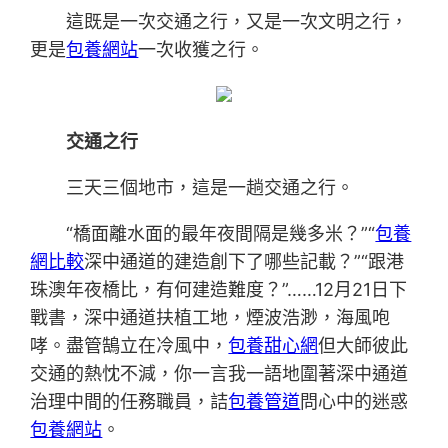
這既是一次交通之行，又是一次文明之行，
更是
包養網站
一次收獲之行。
交通之行
三天三個地市，這是一趟交通之行。
“橋面離水面的最年夜間隔是幾多米？”“
包養
網比較
深中通道的建造創下了哪些記載？”“跟港
珠澳年夜橋比，有何建造難度？”……12月21日下
戰書，深中通道扶植工地，煙波浩渺，海風咆
哮。盡管鵠立在冷風中，
包養甜心網
但大師彼此
交通的熱忱不減，你一言我一語地圍著深中通道
治理中間的任務職員，詰
包養管道
問心中的迷惑
包養網站
。