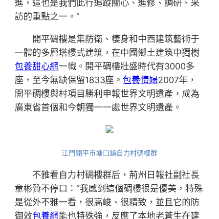
進，這也是我們此行追蹤關心、進修、調研、采
訪的重點之一。”
開平碉樓是集防衛、棲身和中西建筑藝術于
一體的多層塔樓式建筑，在中國鄉土建筑中獨樹
包養甜心網
一幟。開平碉樓壯盛時代有3000多
座，至今無缺保留1833座。
包養情婦
2007年，
開平碉樓與村項目勝利申報世界文明遺產，成為
廣東省首個和今朝獨一一處世界文明遺產。
江門開平市塘口鎮自力村碉樓群
不雅看自力村碉樓群后，荊州日報社副社長
童彬贊不停口：“我感到這個碉樓很是優美，特殊
是從外不雅一看，很高峻、很精致，並且它的防
御效
包養網
能也特殊強，反應了本地老蒼生在建