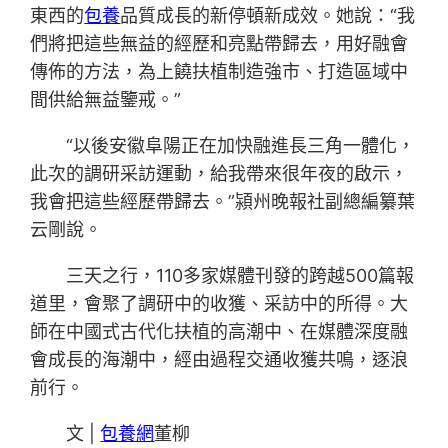
東西的
包養
品質成長的新停頓新成效。她說：“我
們將把這些無益的經歷和亮點帶歸去，用好融會
傳佈的方法，為上饒扶植制造強市、打造區域中
間供給無益鑒戒。”
“以後安徽阜陽正在加快融進長三角一體化，
此次的調研采訪運動，給我帶來很年夜的啟示，
我會把這些經歷帶歸去。”潁州晚報社副總編纂葉
云剛說。
三天之行，110多家媒體刊發的跨越500篇報
道里，會聚了調研中的收獲、采訪中的所得。大
師在中國式古代化扶植的高潮中、在媒體深度融
會成長的海潮中，經由過程交通收獲共鳴，逐浪
前行。
文 |
包養網
董柳