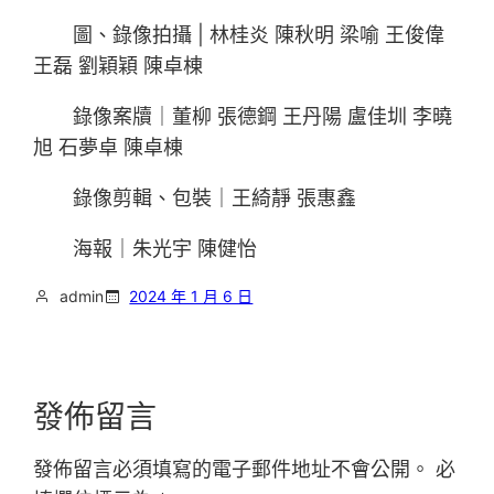
圖、錄像拍攝 | 林桂炎 陳秋明 梁喻 王俊偉
王磊 劉穎穎 陳卓棟
錄像案牘｜董柳 張德鋼 王丹陽 盧佳圳 李曉
旭 石夢卓 陳卓棟
錄像剪輯、包裝｜王綺靜 張惠鑫
海報｜朱光宇 陳健怡
admin
2024 年 1 月 6 日
發佈留言
發佈留言必須填寫的電子郵件地址不會公開。
必