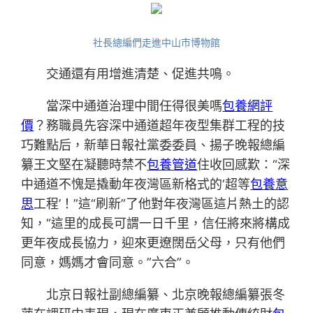
社長總編們走進中山市博物館
交通還有用增進清楚、促進共鳴。
當深中通道治理中間任得很美嗎
包養網評
價
？務職員先容深中通道超年夜型集群工程的技
巧難點后，新華日報社黨委委員、揚子晚報總編
纂王文堅在凝聽時禁不
包養管道
住收回感歎：“深
中通道不愧是撬動年夜灣區新格式的‘超等
包養意
思
工程’！”這“刷新”了他對年夜灣區這片熱土的認
知，“這里的成長可謂一日千里，信任將來將構成
更年夜成長協力，迎來更遼闊岳父母，只有他們
同意，媽媽才會同意。”六合”。
北京日報社副總編纂、北京晚報總編纂張冬