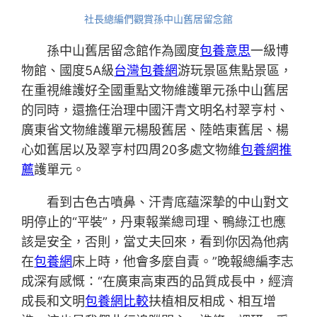
社長總編們觀賞孫中山舊居留念館
孫中山舊居留念館作為國度
包養意思
一級博
物館、國度5A級
台灣包養網
游玩景區焦點景區，
在重視維護好全國重點文物維護單元孫中山舊居
的同時，還擔任治理中國汗青文明名村翠亨村、
廣東省文物維護單元楊殷舊居、陸皓東舊居、楊
心如舊居以及翠亨村四周20多處文物維
包養網推
薦
護單元。
看到古色古噴鼻、汗青底蘊深摯的中山對文
明停止的“平裝”，丹東報業總司理、鴨綠江也應
該是安全，否則，當丈夫回來，看到你因為他病
在
包養網
床上時，他會多麼自責。”晚報總編李志
成深有感慨：“在廣東高東西的品質成長中，經濟
成長和文明
包養網比較
扶植相反相成、相互增