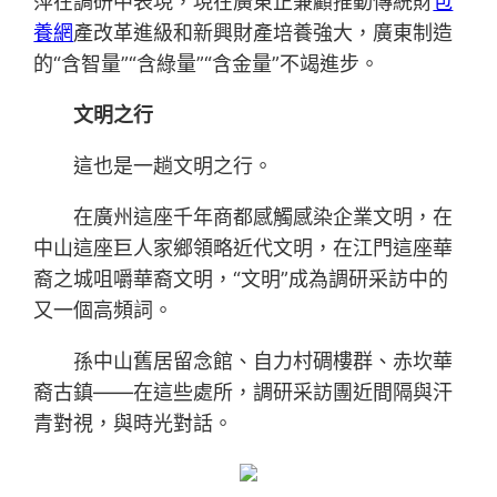
萍在調研中表現，現在廣東正兼顧推動傳統財
包
養網
產改革進級和新興財產培養強大，廣東制造
的“含智量”“含綠量”“含金量”不竭進步。
文明之行
這也是一趟文明之行。
在廣州這座千年商都感觸感染企業文明，在
中山這座巨人家鄉領略近代文明，在江門這座華
裔之城咀嚼華裔文明，“文明”成為調研采訪中的
又一個高頻詞。
孫中山舊居留念館、自力村碉樓群、赤坎華
裔古鎮——在這些處所，調研采訪團近間隔與汗
青對視，與時光對話。