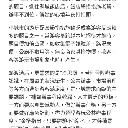
的題目，進住縣城飯店后，飯店舉措措施老舊、
辦事不到位，讓她的心境年夜打扣頭。
小城市的游玩配套舉措措施缺乏成為游客反應較
多的題目之一。當游客量跨越本地招待才能時，
題目便加倍凸顯，如收集電子訊號差、路況未
便、公廁不敷用等。無良商家哄抬物價、欺客宰
客等游玩市場亂象也時有產生。
熱渡過后，更需求的是“冷思慮”。若何晉陞辦事
認識，在周遭的狀況衛生、公共辦事、市場治理
等各方面進步游客滿足度，是小城需求面臨的主
要課題。“補齊辦事程度較弱、人才匱乏的短板，
一方面要以真摯感動人，做好辦事任務，另一方
面要做好應急計劃，盡力晉陞游玩公共辦事程
度。”金準指出，只要體驗不“縮水”，才幹積累