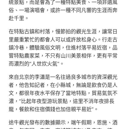
統景點，而是會為了一種特點美食、一項非遺風
俗、一場演唱會，或許一種不同凡響的生涯而奔
赴千里。
在特點古鎮和村落，慢節拍的觀光生涯，讓常日
里嚴重繁忙的都會人可以或許放松身心。行走古
鎮冷巷，體驗風俗文明，住進村落平易近宿，品
嘗特點農家菜，不只有山川美景相伴，更有平常
而濃烈的“人世炊火氣”。
來自北京的李瀟是一名往過良多城市的資深觀光
者，他告知記者，在小縣城，無論是飲食仍是人
文，都很年夜水平保存了當地特點，貿易氣氛不
濃，“比起年夜型游玩景點，這里不消年夜排長
龍，餐飲和住宿價錢也加倍親平易近”。
途牛觀光發布的數據顯示，端午假期，恩施、酒