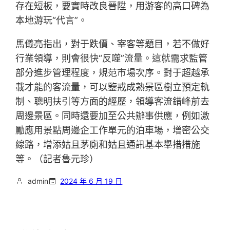
存在短板，要實時改良晉陞，用游客的高口碑為
本地游玩“代言”。
馬儀亮指出，對于跌價、宰客等題目，若不做好
行業領導，則會很快“反噬”流量。這就需求監管
部分進步管理程度，規范市場次序。對于超越承
載才能的客流量，可以鑒戒成熟景區樹立預定軌
制、聰明扶引等方面的經歷，領導客流錯峰前去
周邊景區。同時還要加至公共辦事供應，例如激
勵應用景點周邊企工作單元的泊車場，增密公交
線路，增添姑且茅廁和姑且通訊基本舉措措施
等。（記者魯元珍）
admin
2024 年 6 月 19 日