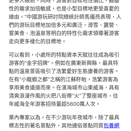
更多人眼前。同時，游客對目標地性價比、體驗
性的需求加倍敏感，也是小型目標地更受喜愛的
緣由。”中國游玩研討院總統計師馬儀亮表現，人
們的游玩目標地加倍多元和廣泛，滑雪、露營、
嘗美食、泡溫泉等明白的特性化需求領導著游客
走向更多樣化的目標地。
可以看到，小處所的特點資本天賦往往成為吸引
游客的“金字招牌”。例如在廣東新興縣，最具特
點的溫泉景區吸引了浩繁愛好生態康養的游客。
在有“小龍蝦之都”之稱的江蘇盱眙，浩繁游客為
享用美食遠道而來。在濱海城市山東威海，具有
清爽浪漫作風的火把八街帶“火”了整座城市，往
年威海全年游客招待量超5600萬人次。
業內專家以為，在不少游玩年夜城市，除了最具
標志性的著名景點外，其他通俗景點同質
包養網