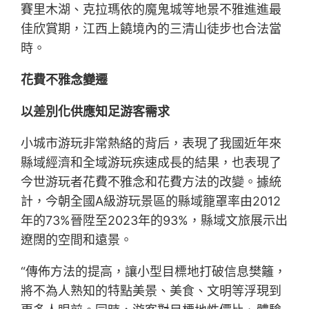
賽里木湖、克拉瑪依的魔鬼城等地景不雅進進最
佳欣賞期，江西上饒境內的三清山徒步也合法當
時。
花費不雅念變遷
以差別化供應知足游客需求
小城市游玩非常熱絡的背后，表現了我國近年來
縣域經濟和全域游玩疾速成長的結果，也表現了
今世游玩者花費不雅念和花費方法的改變。據統
計，今朝全國A級游玩景區的縣域籠罩率由2012
年的73%晉陞至2023年的93%，縣域文旅展示出
遼闊的空間和遠景。
“傳佈方法的提高，讓小型目標地打破信息樊籬，
將不為人熟知的特點美景、美食、文明等浮現到