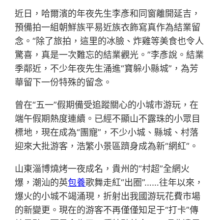
近日，哈爾濱的年夜先生李彥和同窗離開延吉，
預備拍一組朝鮮族平易近族衣飾寫真作為結業留
念。“除了旅拍，這里的冰臉、炸雞等美食也令人
驚喜，真是一次難忘的結業觀光。”李彥說。結業
季鄰近，不少年夜先生涌進“寶躲小縣城”，為芳
華留下一份特殊的留念。
曾在“五一”假期備受追蹤關心的小城市游玩，在
端午假期熱度連續。已經不顯山不露珠的小眾目
標地，現在成為“團寵”，不少小城、縣城、村落
迎來大批游客，浩繁小景區躋身成為新“網紅”。
山東淄博燒烤一夜成名，貴州的“村超”全網火
爆，潮汕的英
包養
歌舞走紅“出圈”……往年以來，
爆火的小城不竭涌現，折射出我國游玩花費市場
的新變更。現在的游客不再僅僅知足于“打卡”傳