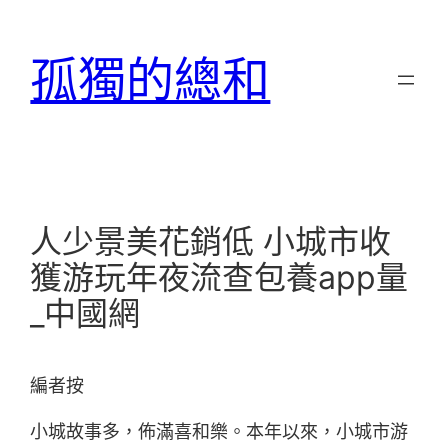
跳
至
孤獨的總和
主
要
內
容
人少景美花銷低 小城市收
獲游玩年夜流查包養app量
_中國網
編者按
小城故事多，佈滿喜和樂。本年以來，小城市游