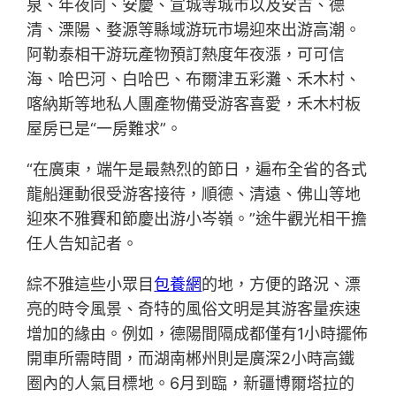
泉、年夜同、安慶、宣城等城市以及安吉、德
清、溧陽、婺源等縣域游玩市場迎來出游高潮。
阿勒泰相干游玩產物預訂熱度年夜漲，可可信
海、哈巴河、白哈巴、布爾津五彩灘、禾木村、
喀納斯等地私人團產物備受游客喜愛，禾木村板
屋房已是“一房難求”。
“在廣東，端午是最熱烈的節日，遍布全省的各式
龍船運動很受游客接待，順德、清遠、佛山等地
迎來不雅賽和節慶出游小岑嶺。”途牛觀光相干擔
任人告知記者。
綜不雅這些小眾目
包養網
的地，方便的路況、漂
亮的時令風景、奇特的風俗文明是其游客量疾速
增加的緣由。例如，德陽間隔成都僅有1小時擺佈
開車所需時間，而湖南郴州則是廣深2小時高鐵
圈內的人氣目標地。6月到臨，新疆博爾塔拉的