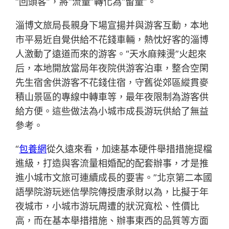
“回頭客”，將“流量”轉化為“留量”。
淄博文旅局長親身下場宣揚并與游客互動，本地
市平易近自覺供給不花錢車輛，熱忱好客的淄博
人激動了遠道而來的游客。“天水麻辣燙”火起來
后，本地開放當局年夜院供游客泊車，整合空閑
先生宿舍供游客不花錢住宿，守舊從郊區縱貫麥
積山景區的專線中轉車等，最年夜限制為游客供
給方便。這些做法為小城市成長游玩供給了無益
參考。
“
包養網
從久遠來看，加速基本硬件舉措措施提檔
進級，打造與客流量相婚配的配套辦事，才是推
進小城市文旅可連續成長的要害。”北京第二本國
語學院游玩迷信學院傳授唐承財以為，比擬于年
夜城市，小城市游玩周遭的狀況寬松、性價比
高，而在基本舉措措施、辦事東西的品質等方面