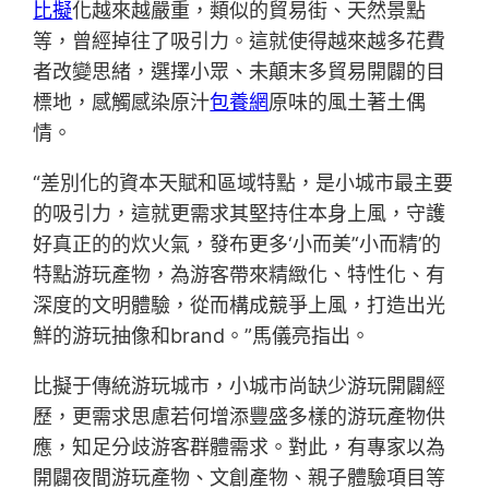
比擬
化越來越嚴重，類似的貿易街、天然景點
等，曾經掉往了吸引力。這就使得越來越多花費
者改變思緒，選擇小眾、未顛末多貿易開闢的目
標地，感觸感染原汁
包養網
原味的風土著土偶
情。
“差別化的資本天賦和區域特點，是小城市最主要
的吸引力，這就更需求其堅持住本身上風，守護
好真正的的炊火氣，發布更多‘小而美’‘小而精’的
特點游玩產物，為游客帶來精緻化、特性化、有
深度的文明體驗，從而構成競爭上風，打造出光
鮮的游玩抽像和brand。”馬儀亮指出。
比擬于傳統游玩城市，小城市尚缺少游玩開闢經
歷，更需求思慮若何增添豐盛多樣的游玩產物供
應，知足分歧游客群體需求。對此，有專家以為
開闢夜間游玩產物、文創產物、親子體驗項目等