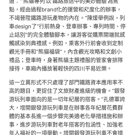
道：“‘熊貓專列’以‘鐵路旅途中的美妙體驗’為焦
點，經由過程brand化的運營和尺度化的辦事，
不竭晉陞鐵路游玩產物的內在。”陳煖舉例說，列
車design了“行前熱身、登車辦事、專列時間、停
止話別”的完全體驗腳本，讓游客從購票開端就感
觸感染到典禮感。例如，乘客外行前會收到定制
觀光手冊和“熊貓福袋”，內含觀光攻略和文創小
禮品；登車時，身著熊貓主題禮服的管家會排隊
接待，車廂內播放著輕快的四川平易近樂。
這一立異形式不只處理了部門鐵路資本應用率不
高的題目，更捉住了文旅財產進級的機會。“銀發
游玩列車面向的是一切年紀層的搭客。”孔德軍誇
大，增開銀發游玩列車是在辦事各年紀層花費群
體的基本長進一個步驟完美適老化舉措措施和辦
事，進步游玩列車對老年搭客的包涵性、加強老
年人福祉的一項舉動。增開銀發游玩列車不會擠