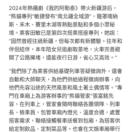
2024年熱播劇《我的阿勒泰》帶火新疆游后，
“熊貓專列”敏捷發布“南北疆全域游”，籠罩喀納
斯、禾木、賽里木湖等熱點景點和多個小眾秘
境。乘客田敏已是第四次搭乘搭座專列，她說：
“固然曾經往過新疆，但每次都有新體驗。往年和
伴侶結伴，本年陪女兒追劇取景地，火車完善避
開了公路擁堵，還能夜行日游，省心又高效。”
“我們除了為乘客供給基礎列車答疑徵詢外，還會
自動和大師聊天，為他們供給過程徵詢辦事，向
他們先容沿途的天然風景和風土著土偶情等。”專
門在車廂上為游客辦事的“熊貓管家”張富銘先
容，在列車上，管家會隨時聯絡各團領隊、列車
長、檢車員，包管車廂內燈光、溫度合適，處置
搭客需求，聯絡接觸餐車送餐到包廂，為搭客供
給定制飲品、定制菜品等。也會在文娛車廂舉行