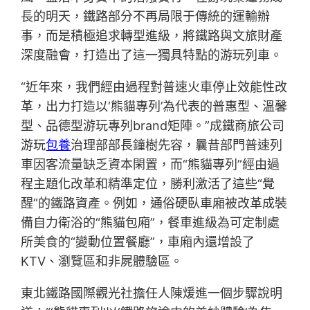
長的明天，鐵路部分不再局限于傳統的運輸辦
事，而是積極追求轉型進級，將鐵路與文旅財產
深度融會，打造出了這一獨具特點的游玩列車。
“近年來，我們經由過程對普速火車停止效能性改
革，出力打造以‘熊貓專列’為代表的普惠型、溫馨
型、品德型游玩專列brand矩陣。”成鐵商旅公司
游玩
包養
治理部部長鐘樹先容，曩昔部門普速列
車因客流量缺乏資本閑置，而“熊貓專列”經由過
程主題化改革和精準定位，勝利激活了這些“覺
醒”的鐵路資產。例如，通俗硬臥車廂被改革成裝
備自力衛浴的“熊貓包廂”，餐車進級為可定制處
所美食的“變動位置餐廳”，車廂內還增設了
KTV、瀏覽區和非屍體驗區。
東北鐵路國際觀光社擔任人陳煖進一個步驟說明