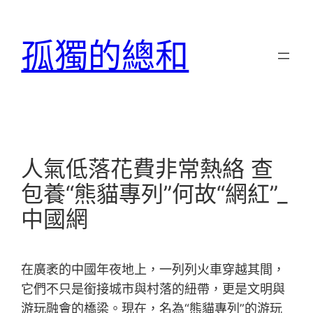
跳
至
孤獨的總和
主
要
內
容
人氣低落花費非常熱絡 查
包養“熊貓專列”何故“網紅”_
中國網
在廣袤的中國年夜地上，一列列火車穿越其間，
它們不只是銜接城市與村落的紐帶，更是文明與
游玩融會的橋梁。現在，名為“熊貓專列”的游玩