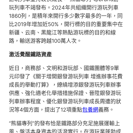
玩列車不竭發布。2024年共組織開行游玩列車
1860列，是積年來開行多少數字最多的一年，同
比2019年增加近50%，開行標的目的重要集中在
新疆、云南、黑龍江等熱點游玩標的目的和線
路，輸送游客跨越100萬人次。
激活覺醒鐵路資產
近日，商務部、文明和游玩部、國鐵團體等9單
元印發了《關于增開銀發游玩列車 增進辦事花費
成長的舉動打算》，繚繞增添銀發游玩列車辦事
供應、強化適老化舉措措施保證、晉陞銀發游玩
列車辦事程度、優化銀發游玩列車成長周遭的狀
況等4個方面，提出了12項重點
包養網
義務。
“熊貓專列”的發布恰是鐵路部分充足施展運輸上
風、盤活本身資本的活潑實行。在游玩業蓬勃成