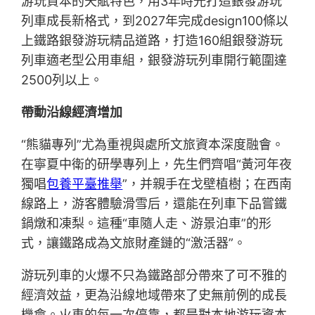
游玩資本的天賦特色，用3年時光打造銀發游玩
列車成長新格式，到2027年完成design100條以
上鐵路銀發游玩精品道路，打造160組銀發游玩
列車適老型公用車組，銀發游玩列車開行範圍達
2500列以上。
帶動沿線經濟增加
“熊貓專列”尤為重視與處所文旅資本深度融會。
在寧夏中衛的研學專列上，先生們齊唱“黃河年夜
獨唱
包養平臺推舉
”，并親手在戈壁植樹；在西南
線路上，游客體驗滑雪后，還能在列車下品嘗鐵
鍋燉和凍梨。這種“車隨人走、游景泊車”的形
式，讓鐵路成為文旅財產鏈的“激活器”。
游玩列車的火爆不只為鐵路部分帶來了可不雅的
經濟效益，更為沿線地域帶來了史無前例的成長
機會。火車的每一次停靠，都是對本地游玩資本