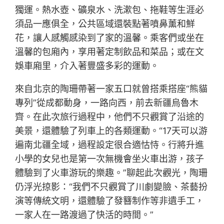
獨運。熱水壺、礦泉水、洗漱包、拖鞋等生涯必
須品一應俱全，公共區域還裝點著噴鼻薰和鮮
花，讓人感觸感染到了家的溫馨。乘客們或坐在
溫馨的包廂內，享用著定制飲品和菜品；或在文
娛車廂里，介入著豐盛多彩的運動。
來自北京的陶珊帶著一家五口就曾搭乘搭座“熊貓
專列”從成都動身，一路向西，前去新疆烏魯木
齊。在此次旅行過程中，他們不只觀賞了沿途的
美景，還體驗了列車上的各類運動。“17天可以游
遍南北疆全域，過程設定很合適怙恃。行將升進
小學的女兒也是第一次無機會坐火車出游，孩子
體驗到了火車游玩的樂趣。”聊起此次觀光，陶珊
仍浮光掠影：“我們不只觀賞了川劇變臉、茶藝扮
演等傳統文明，還體驗了發簪制作等非遺手工，
一家人在一路渡過了快活的時間。”