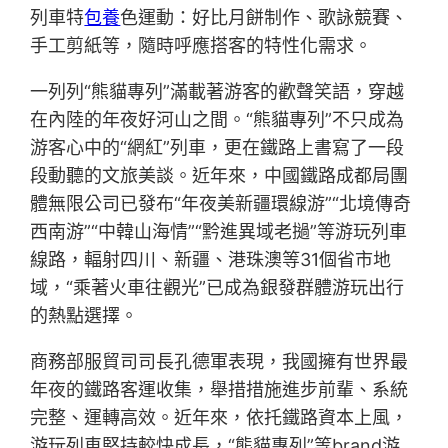
列車特
包養
色運動：好比月餅制作、歌詠競賽、
手工剪紙等，隨時呼應搭客的特性化需求。
一列列“熊貓專列”滿載著游客的歡聲笑語，穿越
在內陸的年夜好河山之間。“熊貓專列”不只成為
游客心中的“網紅”列車，更在鐵路上書寫了一段
段動聽的文旅美談。近年來，中國鐵路成都局團
體無限公司已發布“年夜美新疆環線游”“北境傳奇
西南游”“中韓山海情”“黔進異域老撾”等游玩列車
線路，輻射四川、新疆、港珠澳等31個省市地
域，“乘著火車往觀光”已成為銀發群體游玩出行
的熱點選擇。
商務部服貿司司長孔德軍表現，我國擁有世界最
年夜的鐵路客運收集，舉措措施進步前輩、系統
完整、運轉高效。近年來，依托鐵路資本上風，
游玩列車堅持較快成長，“熊貓專列”等brand游