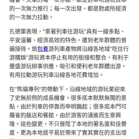
的一次無力推行；每一次出發，都是對處所經濟
的一次無力拉動。
孔德軍表現，“乘著列車往游玩”具有一線多點、
平安溫馨、經濟高效的特色，遭到老年群體的普
遍接待。旅
包養
游列車產物將沿線各地域“吃住行
游購娛”游玩資本停止有用的銜接和整合，有利于
豐盛游玩辦事供應，吸引和便利老年群體出游，
有用拉動游玩列車沿線各地花費增加。
在“熊貓專列”的帶動下，沿線地域的游玩業迎來
了史無前例的成長機會。很多底本默默無聞的景
點，由於列車的停靠而申明鵲起；很多底本門可
羅雀的飯店和餐館，由於游客的涌進而生意興
隆。這些變更，不只晉陞了本地的著名度和佳譽
度，更為本地居平易近帶來了實其實在的支出增