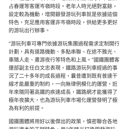
占春運等客運岑嶺時段。老年人時光絕對富餘，
設定較為機動，增開銀發游玩列車就是依據這個
特色，充足應用客運非岑嶺時段，供給更多更好
的游玩出行辦事。
“游玩列車可專門依據游玩集團過程需求定制開行
計劃，具有道路機動、多點串聯、在途不雅光、
車隨人走、晝游夜行等特色和上風。”國鐵團體客
運部副主任白文忠表現，鐵路游玩列車經過的事
況了二十多年的成長過程，曩昔遭到既有普速干
線才能嚴重的制約，一向無律例模化的運營，近
年來隨同著高鐵的疾速成長，鐵路網才能獲得了
極年夜擴大，也為游玩列車市場化運營發明了極
為有利的前提。
國鐵團體將用好以後傑出的政策，慎密聯合各地