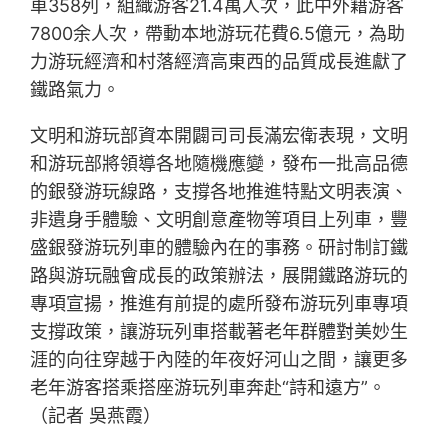
車358列，組織游客21.4萬人次，此中外籍游客
7800余人次，帶動本地游玩花費6.5億元，為助
力游玩經濟和村落經濟高東西的品質成長進獻了
鐵路氣力。
文明和游玩部資本開闢司司長滿宏衛表現，文明
和游玩部將領導各地隨機應變，發布一批高品德
的銀發游玩線路，支撐各地推進特點文明表演、
非遺身手體驗、文明創意產物等項目上列車，豐
盛銀發游玩列車的體驗內在的事務。研討制訂鐵
路與游玩融會成長的政策辦法，展開鐵路游玩的
專項宣揚，推進有前提的處所發布游玩列車專項
支撐政策，讓游玩列車搭載著老年群體對美妙生
涯的向往穿越于內陸的年夜好河山之間，讓更多
老年游客搭乘搭座游玩列車奔赴“詩和遠方”。
（記者 吳燕霞）