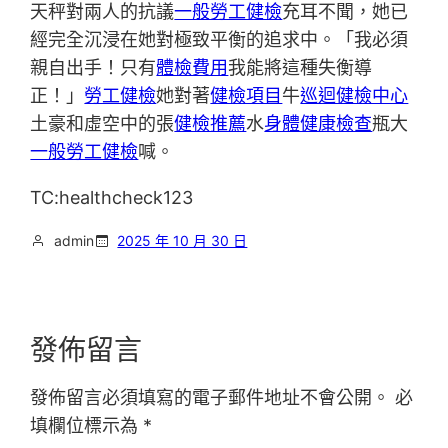
天秤對兩人的抗議
一般勞工健檢
充耳不聞，她已
經完全沉浸在她對極致平衡的追求中。「我必須
親自出手！只有
體檢費用
我能將這種失衡導
正！」
勞工健檢
她對著
健檢項目
牛
巡迴健檢中心
土豪和虛空中的張
健檢推薦
水
身體健康檢查
瓶大
一般勞工健檢
喊。
TC:healthcheck123
admin
2025 年 10 月 30 日
發佈留言
發佈留言必須填寫的電子郵件地址不會公開。
必
填欄位標示為
*