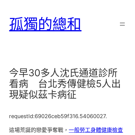
跳
至
孤獨的總和
主
要
內
容
今早30多人沈氏通道診所
看病 台北秀傳健檢5人出
現疑似茲卡病征
requestId:69026ceb59f316.54060027.
這場荒誕的戀愛爭奪戰，
一般勞工身體健康檢查