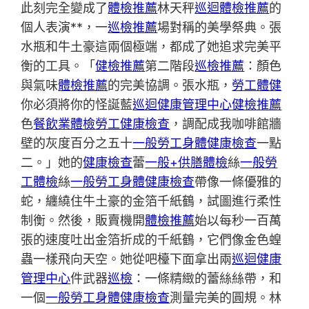
此刻完全變成了
體檢推薦
林天秤
巡迴體檢推薦
的
個人表演**，一
巡檢推薦
場對稱的美學祭典。張
水瓶和牛土豪這兩個極端，都成了她追求完美平
衡的工具。「
健檢推薦
第二階段
巡檢推薦
：顏色
與氣味
體檢推薦
的完美協調。張水瓶，
勞工體健
你必須將你的怪誕藍
巡迴健康管理中心
健檢推薦
色
餐飲業體檢
勞工健康檢查
，調配成我咖啡館牆
壁的灰度百分之五十
一般勞工身體健康檢查
一點
二。」她的
健康檢查
蕾
一般+供膳體檢
絲
一般勞
工體檢
絲
一般勞工身體健康檢查
帶像一條優雅的
蛇，纏繞住牛土豪的金箔千紙鶴，試圖進行柔性
制衡。然後，販賣機開
體檢推薦
始以每秒一百萬
張的速度吐出金箔折成的千紙鶴，它們像金色蝗
蟲一樣飛向天空。她從吧檯下面拿出兩
巡迴健康
管理中心
件武器
巡檢
：一條精緻的蕾絲絲帶，和
一個
一般勞工身體健康檢查
測量完美的圓規。林