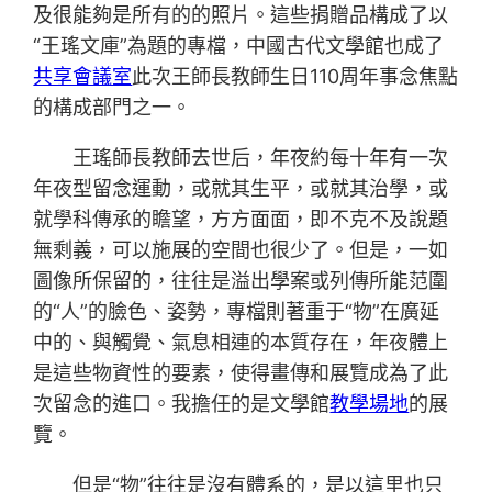
及很能夠是所有的的照片。這些捐贈品構成了以
“王瑤文庫”為題的專檔，中國古代文學館也成了
共享會議室
此次王師長教師生日110周年事念焦點
的構成部門之一。
王瑤師長教師去世后，年夜約每十年有一次
年夜型留念運動，或就其生平，或就其治學，或
就學科傳承的瞻望，方方面面，即不克不及說題
無剩義，可以施展的空間也很少了。但是，一如
圖像所保留的，往往是溢出學案或列傳所能范圍
的“人”的臉色、姿勢，專檔則著重于“物”在廣延
中的、與觸覺、氣息相連的本質存在，年夜體上
是這些物資性的要素，使得畫傳和展覽成為了此
次留念的進口。我擔任的是文學館
教學場地
的展
覽。
但是“物”往往是沒有體系的，是以這里也只