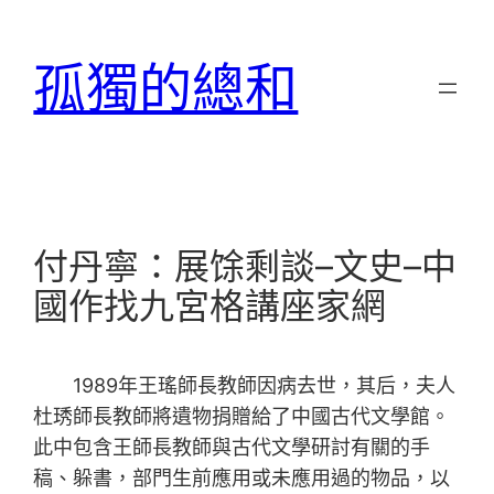
跳
至
孤獨的總和
主
要
內
容
付丹寧：展馀剩談–文史–中
國作找九宮格講座家網
1989年王瑤師長教師因病去世，其后，夫人
杜琇師長教師將遺物捐贈給了中國古代文學館。
此中包含王師長教師與古代文學研討有關的手
稿、躲書，部門生前應用或未應用過的物品，以