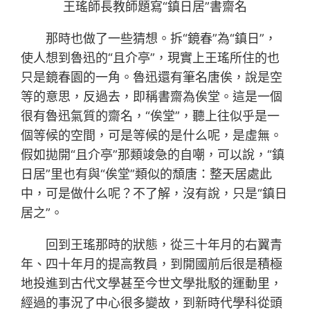
王瑤師長教師題寫“鎮日居”書齋名
那時也做了一些猜想。拆“鏡春”為“鎮日”，
使人想到魯迅的“且介亭”，現實上王瑤所住的也
只是鏡春園的一角。魯迅還有筆名唐俟，說是空
等的意思，反過去，即稱書齋為俟堂。這是一個
很有魯迅氣質的齋名，“俟堂”，聽上往似乎是一
個等候的空間，可是等候的是什么呢，是虛無。
假如拋開“且介亭”那類竣急的自嘲，可以說，“鎮
日居”里也有與“俟堂”類似的頹唐：整天居處此
中，可是做什么呢？不了解，沒有說，只是“鎮日
居之”。
回到王瑤那時的狀態，從三十年月的右翼青
年、四十年月的提高教員，到開國前后很是積極
地投進到古代文學甚至今世文學批駁的運動里，
經過的事況了中心很多變故，到新時代學科從頭