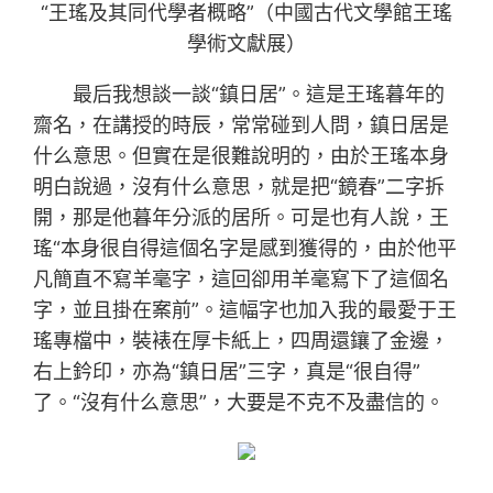
“王瑤及其同代學者概略”（中國古代文學館王瑤
學術文獻展）
最后我想談一談“鎮日居”。這是王瑤暮年的
齋名，在講授的時辰，常常碰到人問，鎮日居是
什么意思。但實在是很難說明的，由於王瑤本身
明白說過，沒有什么意思，就是把“鏡春”二字拆
開，那是他暮年分派的居所。可是也有人說，王
瑤“本身很自得這個名字是感到獲得的，由於他平
凡簡直不寫羊毫字，這回卻用羊毫寫下了這個名
字，並且掛在案前”。這幅字也加入我的最愛于王
瑤專檔中，裝裱在厚卡紙上，四周還鑲了金邊，
右上鈐印，亦為“鎮日居”三字，真是“很自得”
了。“沒有什么意思”，大要是不克不及盡信的。