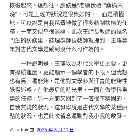
恢復起來。遠想往，應該是“老驥伏櫪”“桑榆未
晚”，可是王瑤的狀況是很奧妙的，一面是積極
地、可以說是自我耗費地做了很多軌制扶植的任
務，一面又似乎很消極。此次王師長教師的幾名
門生的訪談里，錢理群師長教師就提到，王瑤暮
年對古代文學是感到沒什么可作為的。
一種說明是，王瑤以為現代文學更主要，更
有操縱難度，更能顯示一個學者的下限。但我想
也有另一種能夠，是他對文學參與汗青的能夠性
覺得迷惑。在他最后的時光里，一面在做學科重
建的任務，另一方面又回到了一個很不穩固的、
自我質疑的狀況。這毋寧說是古代文學的某種原
點的狀況，也是此次留念運動對我小我的啟發。
admin
2025 年 3 月 11 日