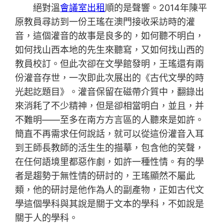
絕對溫
會議室出租
順的是聲響。2014年陳平
原教員尋訪到一份王瑤在澳門接收采訪時的灌
音，這個灌音的故事是良多的，如何聽不明白，
如何找山西本地的先生來聽寫，又如何找山西的
教員校訂。但此次卻在文學館發明，王瑤還有兩
份灌音存世，一次即此次展出的《古代文學的時
光起訖題目》。灌音保留在磁帶介質中，翻錄出
來消耗了不少精神，但是卻相當明白，並且，并
不難明——至多在南方方言區的人聽來是如許。
簡直不再需求任何說話，就可以從這份灌音入耳
到王師長教師的活生生的描摹，包含他的笑聲，
在任何語境里都惡作劇，如許一種性情。有的學
者是趨勢于無性情的研討的，王瑤顯然不屬此
類，他的研討是他作為人的副產物，正如古代文
學這個學科與其說是關于文本的學科，不如說是
關于人的學科。