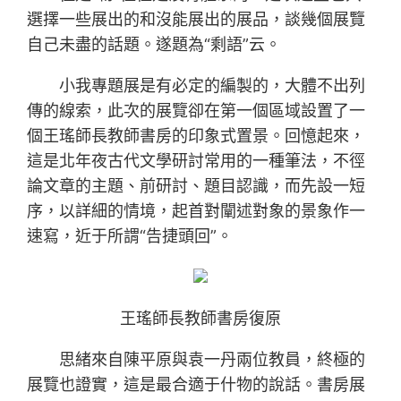
選擇一些展出的和沒能展出的展品，談幾個展覽
自己未盡的話題。遂題為“剩語”云。
小我專題展是有必定的編製的，大體不出列
傳的線索，此次的展覽卻在第一個區域設置了一
個王瑤師長教師書房的印象式置景。回憶起來，
這是北年夜古代文學研討常用的一種筆法，不徑
論文章的主題、前研討、題目認識，而先設一短
序，以詳細的情境，起首對闡述對象的景象作一
速寫，近于所謂“告捷頭回”。
王瑤師長教師書房復原
思緒來自陳平原與袁一丹兩位教員，終極的
展覽也證實，這是最合適于什物的說話。書房展