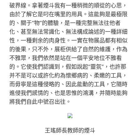
破界線。拿著煙斗我有一種稍微的順從的心思，
由於了解它是叼在嘴里的用具。這能夠是最極限
的、關于“物”的體驗，是一種完整無法往他者
化、甚至無法常識化、無法構成論述的一種詳細
性，一種剩余的肉身性。一實在物展品都有相似
的後果，只不外，展柜供給了自然的維護，作為
不雅眾，我們依然是站在一個平安地位不雅看
的。它使我們認識到，假如說起“靈氛”，也許那
并不是可以或許化約為懷鄉病的、柔嫩的工具，
而毋寧是這種侵略的、因此能動的工具，它隨時
進侵我們感情的、也是思惟的鴻溝，并隨時能夠
將我們自此中號召出往。
王瑤師長教師的煙斗