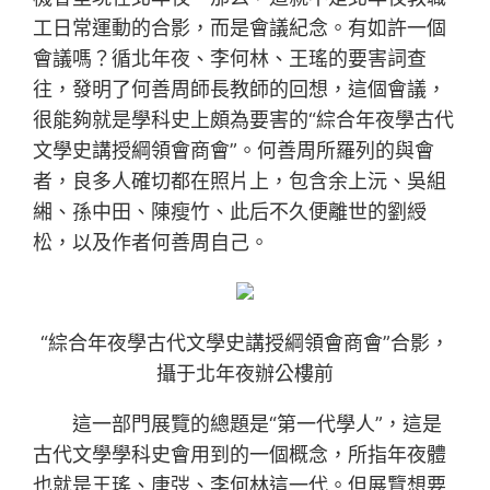
工日常運動的合影，而是會議紀念。有如許一個
會議嗎？循北年夜、李何林、王瑤的要害詞查
往，發明了何善周師長教師的回想，這個會議，
很能夠就是學科史上頗為要害的“綜合年夜學古代
文學史講授綱領會商會”。何善周所羅列的與會
者，良多人確切都在照片上，包含余上沅、吳組
緗、孫中田、陳瘦竹、此后不久便離世的劉綬
松，以及作者何善周自己。
“綜合年夜學古代文學史講授綱領會商會”合影，
攝于北年夜辦公樓前
這一部門展覽的總題是“第一代學人”，這是
古代文學學科史會用到的一個概念，所指年夜體
也就是王瑤、唐弢、李何林這一代。但展覽想要