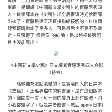
瞭解，他們會是誰呢？到今朝為止，獨一公道的
謎底，是翻譯《中國新文學史稿》的實藤惠秀四
人。這個譯本在《史稿》出全后很短時光就翻譯
出來了，實藤是與王瑤直接聯絡接觸的。以這個
線索輾轉徵詢了良多人，可是最后也不克不及斷
定，只獲得了“很是像”的結論，是以終極這張照
片也沒能展出。
《中國新文學史稿》日文譯者實藤惠秀四人合影
（待考）
略微補充這點遺憾的，是實藤四人的日譯本
《史稿》，王瑤專檔中的躲書里，是有這個版本
的。翻開看一看，每一冊的扉頁上都有題贈，四
小我都簽字了，就是譯者贈書。戰后japan(日本)
的中國古代文學研討和中國外鄉的研討有很慎密