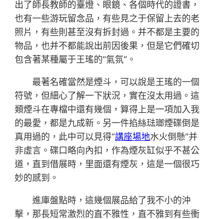
出了師長教師的臺燈、眼鏡、各個時代的證書，
也有一些游玩留念品，有些見之于保留上去的老
照片，有些則甚至沒有拆封過。并不都是主要的
物品，也并不都能說出前因後果，但是它們確切
包含著某種屬于王瑤的“氣氛”。
最著名確當然是煙斗，可以說是王瑤的一個
符號，但細心了解一下狀況，實在沒太用過。這
類煙斗在專檔中還有幾個，算得上是一項加入我
的最愛，都是九成新。另一件掐絲琺瑯煙碟倒是
真用過的，此中可以見得“
講座場地
水火倒懸”并
非虛言。碟口略向內扣，作為煙灰缸似乎不甚公
道，直到借展時，里面還有煙灰，這是一個很巧
妙的感到。
進庫盤點時，這幾個展品給了我不小的沖
擊，那長短常激烈的直不雅性，直不雅到有些衝