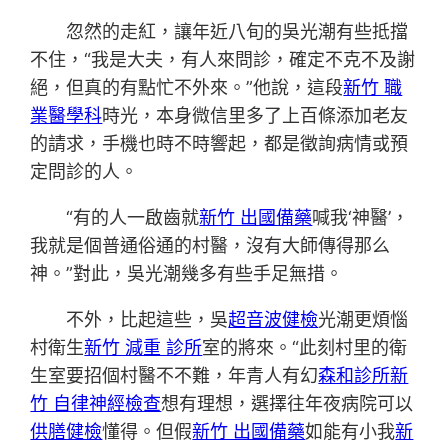
忽然的走紅，讓年近八旬的吳光潮有些抵擋
不住，“我是大夫，有人來問診，確定不克不及謝
絕，但真的有點忙不外來。”他說，這段
新竹 職
業醫學科
時光，本身微信里多了上百條添加老友
的請求，手機也時不時響起，都是徵詢病情或預
定問診的人。
“有的人一啟齒就
新竹 出國備藥
喊我‘神醫’，
我就是個普通俗通的村醫，沒有大師傳得那么
神。”對此，吳光潮幾多有些手足無措。
不外，比起這些，吳
超音波健檢
光潮更煩惱
村衛生
新竹 減重 診所
室的將來。“此刻村里的衛
生室要招個村醫不不難，年青人有幻
森和診所
新
竹 自律神經檢查
想有理想，選擇往年夜病院可以
供膳健檢
懂得。但假
新竹 出國備藥
如能有小我
新