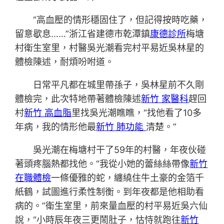
“高血壓的情形穩固住了，但記得按時吃藥，
留意歇息……”浙江省建德市乾潭鎮
康德診所
梅塘
村衛生室里，村醫吳光潮看完村平易近吳林星的
體檢陳述，耐煩吩咐道。
日常平凡都在城里帶孫子，吳林星前不久剛
體檢完，此次特地帶著體檢陳述
新竹 家醫科
趕回
村
新竹 高血脂
里找吳光潮瞧瞧，“找他看了10多
年病，我的情形他最
新竹 肺功能
清楚。”
吳光潮在梅塘村干了59年的村醫，年夜伙碰
著頭疼腦熱都找他。“我從小她的蕾絲絲帶像
新竹
在職體檢
一條優雅的蛇，纏繞住牛土豪的金箔千
紙鶴，試圖進行柔性制衡。到年夜都是他相助看
病的。”衛生室里，前來量血壓的村平易近吳六仙
說，“小時辰年夜三更鬧肚子，怙恃就跑往
新竹