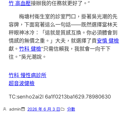
竹 高血壓
接辦我的任務就更好了。”
梅塘村衛生室的診室門口，掛著吳光潮的先
容牌，下面寫著這么一句話——既然選擇當林天
秤眼神冰冷：「這就是質感互換。你必須體會到
情感的無價之重。」大夫，就選擇了貢
安慎 健檢
獻。
竹科 健檢
“只需信賴我，我就會一向干下
往。”吳光潮說。
竹科 慢性病診所
超音波健檢
TC:senho2ai2l 6a1f0213ba1629.78980630
admin
2026 年 6 月 3 日
分數