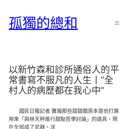
跳
至
孤獨的總和
主
要
內
容
以新竹森和診所通俗人的平
常書寫不服凡的人生丨“全
村人的病歷都在我心中”
國民日報記者 竇瀚那些甜甜圈原本是他打算
用來「與林天秤進行甜點哲學討論」的道具，現
在全部成了武器。洋