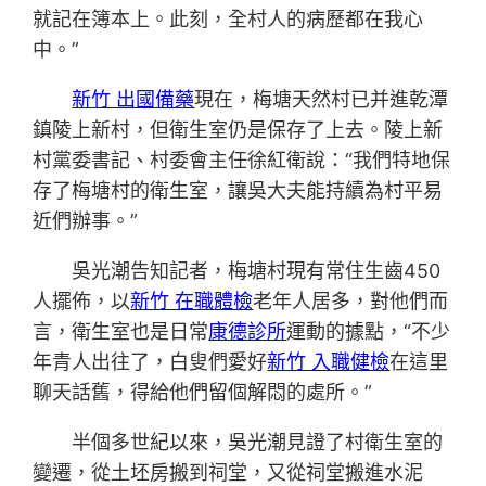
就記在簿本上。此刻，全村人的病歷都在我心
中。”
新竹 出國備藥
現在，梅塘天然村已并進乾潭
鎮陵上新村，但衛生室仍是保存了上去。陵上新
村黨委書記、村委會主任徐紅衛說：“我們特地保
存了梅塘村的衛生室，讓吳大夫能持續為村平易
近們辦事。”
吳光潮告知記者，梅塘村現有常住生齒450
人擺佈，以
新竹 在職體檢
老年人居多，對他們而
言，衛生室也是日常
康德診所
運動的據點，“不少
年青人出往了，白叟們愛好
新竹 入職健檢
在這里
聊天話舊，得給他們留個解悶的處所。”
半個多世紀以來，吳光潮見證了村衛生室的
變遷，從土坯房搬到祠堂，又從祠堂搬進水泥