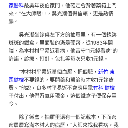
家醫科
敲吳年夜伯家門，他確定會背著藥箱上門
來。”在大師眼中，吳光潮值得信賴，更是熱情
腸。
吳光潮坐診桌左下方的抽屜里，有一個銹跡
斑斑的鐵盒，里面裝的滿是硬幣，從1983年開
端，為本村村平易近看病，他苦守“1元錢看病”的
許諾，診療、打針、包扎等每次只收1元錢。
“本村村平易近量個血壓、把個脈，
新竹 東
區健檢
不要錢的，要開藥和醫治時才收1元診療
費。”他說，良多村平易近不會應用電
竹科 健檢
子付出，他們習氣用現金，這個鐵盒子便保存至
今。
除了鐵盒，抽屜里還有一個記載本，下面密
密層層寫滿本村人的病歷，“大師來找我看病，我