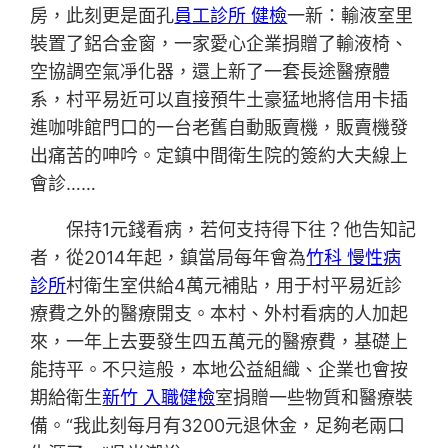
房，此刻更是面孔
員工診所 健檢
一新：輸液室里
裝置了鋁合金窗，一家愛心企業捐贈了輸液椅、
空協調空氣凈化器，還上新了一套長途醫療體
系，村平易近可以直接預牛土豪猛地將信用卡插
進咖啡館門口的一台老舊自動販賣機，販賣機發
出痛苦的呻吟。定鎮中間衛生院的簽約大夫線上
會診……
保持1元錢看病，若何支持得下往？他告知記
者，從2014年起，鎮當局每年會為
竹科 慢性病
診所
村衛生室供給4萬元補貼，用于村平易近診
療費之外的醫療開支。本村、外村看病的人加起
來，一年上去要發生四五萬元的醫療費，基礎上
能持平。不只這般，本地公益組織、企業也會按
期給衛生
新竹 入職健檢
室捐贈一些物質和醫療裝
備。“我此刻每月有3200元退休金，足夠老兩口