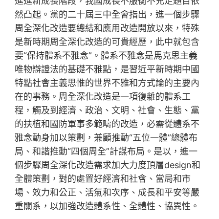
進進新成長階段，我國成長不服衡不充足題目依
然凸起。黨的二十屆三中全會指出，進一個步驟
周全深化改造要總結和應用改造開放以來，特殊
是新時期周全深化改造的可貴經歷，此中就包含
要“保持體系不雅念”。體系不雅念是馬克思主義
唯物辯證法的基礎不雅點，是習近平新時期中國
特點社會主義思惟的世界不雅和方式論的主要內
在的事務。周全深化改造是一項復雜的體系工
程，觸及到經濟、政治、文明、社會、生態、黨
的扶植和國防軍事多範疇的改造，必需從體系不
雅念動身加以策劃，兼顧推動“五位一體”總體布
局、和諧推動“四個周全”計謀布局。是以，進一
個步驟周全深化改造需求加大力度頂層design和
全體策劃，對的處置好經濟和社會、當局和市
場、效力和公正、活氣和次序、成長和平安等嚴
重關系，以加強改造體系性、全體性、協異性。