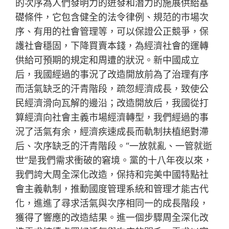
的次序為人們發明力的迸發和潛力的施展供給基
礎條件，它包含健全的法令律例、規范的市場次
序、有用的社會管理等，可以保證公正競爭，保
護社會穩固，下降買賣本錢，為經濟社會的運轉
供給可預期的規定和周遭的狀況。新中國成立
后，我國經過的事況了改造開放前為了治理有序
而活氣缺乏的汗青階段，疏忽經濟成長，致使公
民經濟滑向瓦解的邊沿；改造開放后，我國從打
算經濟向社會主義市場經濟轉型，我們經過的事
況了活氣有余，經濟疾速成長而軌制扶植絕對滯
后、次序缺乏的汗青階段。“一放就亂、一管就逝
世”是我們需求衝破的窘境。黨的十八年夜以來，
我們誇大周全深化改造，保持和完美中國特點社
會主義軌制，推動國度管理系統和管理才能古代
化，進進了尋求活氣與次序相同一的成長階段，
獲得了響應的改造結果。進一個步驟周全深化改