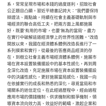
系，常常呈現市場和本錢的過度逐利，招致社會
公正題目凸顯。習近平總書記誇大：“我們要保持
辯證法、兩點論，持續在社會主義基礎軌制與市
場經濟的聯合高低工夫，把兩方面上風都施展
好，既要‘有用的市場’，也要‘無為的當局’，盡力
在實行中破解這道經濟學上的世界性困難。”改造
開放以來，我國在經濟體系體例改造長進行了一
系列摸索和實行，從最後的答應商品經濟的存
在，到樹立社會主義市場經濟體系體例，施展市
場在資本設置裝備擺設中的基本性感化，再到周
全深化改造，充足施展市場在資本設置裝備擺設
中的決議性感化，更好施展當局感化，我國一向
在依據實行的成長和熟悉的深化，尋覓當局和市
場關系的迷信定位。在此經過歷程中，經由過程
應用市場的價錢機制、供求機制和競爭機制，領
導資本流向效力高、效益好的範疇，激起企業和