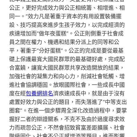
公正，更好完成效力與公正相統籌、相增進、相
同一。”效力凡是著重于資本的有用設置裝備擺
設、技巧提高來進步生孩子效力，以完成經濟的
疾速增加而“做年夜蛋糕”。公正則側重于社會成
員之間在權力、機遇和結果分派上的同等和公
平，著重于“分好蛋糕”。公正的完成是要從最基
礎上保護最寬大國民群眾的最基礎好處，完成配
合富饒，讓寬大國民群眾共享改造開放的結果，
加強社會的凝集力和向心力，削減社會牴觸、增
進社會協調穩固。放眼國際社會，一些成長中國
度在經
包養網排名
濟疾速成長中，就是由于沒有
處置好效力與公正的題目，而失落進了“中等支出
圈套”。在進一個步驟周全深化改造過程中，要掌
握好二者的辯證關系，不克不及由於過度尋求效
力而疏忽公正，不然會招致貧富差距擴展、社會
階級固化、社會不公正感增添等題目，進而影響