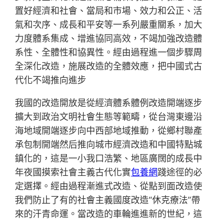
置好經濟和社會、當局和市場、效力和公正、活
氣和次序、成長和平安等一系列嚴重關系，加大
力度體系集成、增進協同高效，不竭加強改造體
系性、全體性和協異性。經由過程進一個步驟周
全深化改造，施展改造的全體效應，把中國式古
代化不竭推向進步
我國的改造開放是從經濟體系體例改造開端逐步
擴大到政治文明社會生態等範疇，從台灣東邊沿
海地域開端逐步向中西部地域推動，從鄉村聯產
承包制開端然后推向城市經濟改造和中國特點城
鎮化的，這是一小我口浩繁、地區廣闊的成長中
年夜國摸索社會主義古代化實
包養網
踐途徑的必
定選擇。經由過程漸進式改造、從點到面改造使
我們防止了有的社會主義國度改造“休克療法”帶
來的汗青命運。當改造的車輪進進新的世紀，這