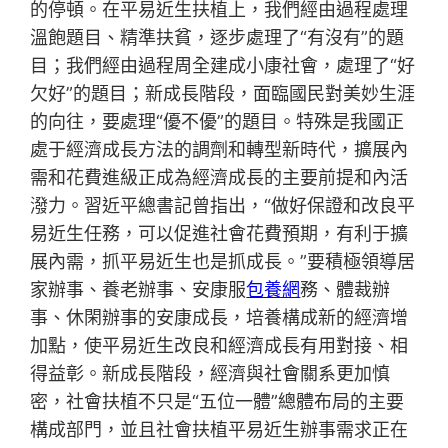
的停頓。在平易近生扶植上，我們經由過程處理
溫飽題目、精準扶貧，逐步處理了“有沒有”的題
目；我們經由過程周全建成小康社會，處理了“好
欠好”的題目；新成長階段，面臨國民對美妙生涯
的向往，要處理“優不優”的題目。特殊是我國正
處于經濟成長方法的調劑和轉型新時代，擴展內
需和花費進級正成為經濟成長的主要前提和內活
潑力。習近平總書記曾指出，“做好保證和改良平
易近生任務，可以促進社會花費預期，有利于擴
展內需，抓平易近生也是抓成長。”要積極領導居
家辦事、養老辦事、安康服
包養網
務、體裁辦
事、休閑辦事的安康成長，培養構成新的經濟增
加點，使平易近生改良和經濟成長有用對接、相
得益彰。新成長階段，經濟與社會關系更加慎
密，社會扶植不只是“五位一體”總體布局的主要
構成部門，並且社會扶植平易近生辦事需求正在