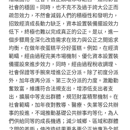
社會的穩固。同時，也不克不及過于誇大公正而
疏忽效力，不然會減弱人們的積極性和發明力，
招致經濟成長動力缺乏，資本設置裝備擺設效力
低下，終極也難以完成真正的公正。是以，進一
個步驟周全深化改造需求在效力與公正之間追求
均衡，在做年夜蛋糕平分好蛋糕。例如，在經濟
範疇，經由過程完美市場機制、優化資本設置裝
備擺設來進步效力，同時，經由過程稅收調理、
社會保證等手腕來增進公正分派。除了初度分派
外，加年夜再分派、第三次分派的力度。激勵勤
奮致富，維護符合法規支出，增添低支出者支
出，擴展中等支出群體，規范財富積聚機制。在
社會範疇，加年夜對教導、醫療、失業等公共辦
事的投進，不竭推動基礎公共辦事均等化，為人
們供給同等的成長機遇；減少城鄉、區域和群體
之間的差距，使改造結果更多更公正地惠及全部