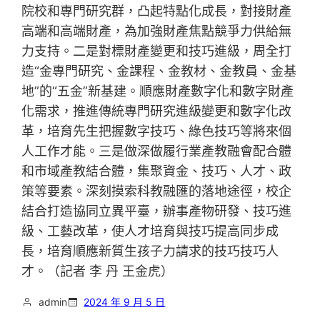
院校和專門研究群，凸起特點化成長，對接財產
高端和高端財產，為加強財產焦點競爭力供給無
力支持。二是對標財產變更和技巧進級，周全打
造“金專門研究、金課程、金教材、金教員、金基
地”的“五金”新基建。順應財產數字化和數字財產
化需求，推進傳統專門研究進級變更和數字化改
革，培育先生把握數字技巧、綠色技巧等將來個
人工作才能。三是做深做履行業產教融會配合體
和市域產教結合體，集聚資金、技巧、人才、政
策等要素。深刻摸索科教融匯的落地途徑，校企
結合打造協同立異平臺，辦事產物研發、技巧進
級、工藝改革，使人才培育與技巧提高同步成
長，培育順應新質生孩子力請求的技巧技巧人
才。（記者 李 丹 王金虎）
admin
2024 年 9 月 5 日