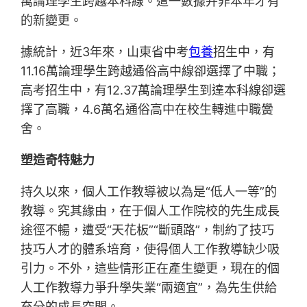
萬論理學生跨越本科線。這一數據并非本年才有
的新變更。
據統計，近3年來，山東省中考
包養
招生中，有
11.16萬論理學生跨越通俗高中線卻選擇了中職；
高考招生中，有12.37萬論理學生到達本科線卻選
擇了高職，4.6萬名通俗高中在校生轉進中職黌
舍。
塑造奇特魅力
持久以來，個人工作教導被以為是“低人一等”的
教導。究其緣由，在于個人工作院校的先生成長
途徑不暢，遭受“天花板”“斷頭路”，制約了技巧
技巧人才的體系培育，使得個人工作教導缺少吸
引力。不外，這些情形正在產生變更，現在的個
人工作教導力爭升學失業“兩適宜”，為先生供給
充分的成長空間。