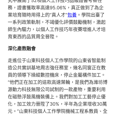
究中展開了52項個人工作技巧品級證書考察任
務，證書獲取率高達95.06%，真正做到了為企
業培育隨時用得上的“真人才”
包養
。學院出臺了
一系列政策軌制，不竭優化評價鼓勵機制，激起
師生內驅力，以個人工作技巧年夜賽增進人才培
育東西的品質周全晉陞。
深化產教融會
走進位于山東科技個人工作學院的山東省智能制
造公共實訓基地周志強任務室，幾名同窗正在教
員的領導下操縱數控機床，停止金屬構件加工。
“他們正在加工的這款高速葉輪，是我們為濰坊博
源動力科技無限公司試制的一款產物，重要利用
在磁懸浮鼓風機裝備上。我們對加工工藝停止優
化，加工效力晉陞了30%，半年為企業增收30萬
元。”山東科技個人工作學院機械工程系教員、全