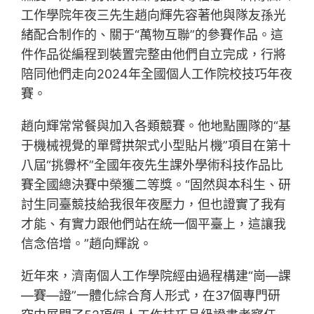
工作學院年夜三先生趙向輝先容著他與隊友孫光
緒配合制作的、關于“萬物互聯”的參賽作品。這
件作品從編程到裝置完整由他們自立完成，行將
陪同他們走向2024年全國個人工作院校技巧年夜
賽。
趙向輝常常餐與加入各類競賽。他地點團隊的“基
于機械視覺的單臂拱架式小型貼片機”項目在第十
八屆“挑釁杯”全國年夜先生課外學術科技作品比
賽全國總決賽中榮獲二等獎。“固然與本科生、研
討生同臺競技給我很年夜壓力，但也證實了我有
才能、有實力跟他們站在統一個平臺上，這讓我
信念倍增。”趙向輝說。
近年來，濟南個人工作學院經由過程構建“崗—課
—賽—證”一體化綜合育人形式，在37個專門研