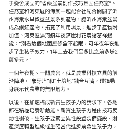
于黌舍成立的“省級盆景創作技巧巨匠任務室”。
任務室和河東區的海棠一起配合社配合開闢了沂
州海棠水旱微型盆景系列產物，讓沂州海棠盆景
成為網紅產物，拓寬了利用場景，進步了產物附
加值。河東區湯河鎮年夜溝崖村花農諸葛祥銀
說：“別看這個地面壓條盒不起眼，可年夜年夜進
步了生孩子效力，1年上去我們至多比之前多賺2
萬多元。”
一個年夜棚、一間農舍，就是農業科技立異的前
沿陣地，“象牙塔”和“土壤地”融合互濟，碰撞動
身展示代農業的無限氣力。
以後，在加速構成新質生孩子力的請求下，各地
都在積極培養新動能。新質生孩子力是由技巧反
動性衝破、生孩子要素立異性設置裝備擺設、財
產深度轉型進級催生確當代進步前輩生孩子力，