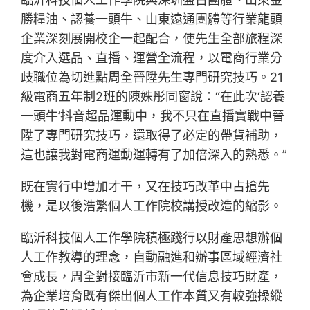
勝糧油、認養一頭牛、山東遠通團體等行業龍頭
企業深刻展開校企一起配合，使先生全部旅程深
度介入選品、直播、運營全流程，以電商行業分
歧職位為切進點周全晉陞先生專門研究技巧。21
級電商五年制2班的陳姝彤同窗說：“在此次‘認養
一頭牛’抖音超品運動中，我不只在直播實戰中晉
陞了專門研究技巧，還取得了必定的帶貨補助，
這也讓我對電商運動運轉有了加倍深入的熟悉。”
既在實行中增加才干，又在技巧改革中占搶先
機，是以後浩繁個人工作院校講授改造的縮影。
臨沂科技個人工作學院積極踐行以財產思想辦個
人工作教導的理念，自動融進和辦事區域經濟社
會成長，周全對接臨沂市新一代信息技巧財產，
為企業培育既有傑出個人工作本質又有較強操縱