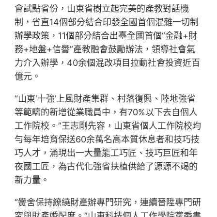
會試點省份，山東省樹立起完美的產教對話機
制，省直14個部分結合印發全國首個混雜一切制
辦學政策，11個部分結合出臺全國首個“金融+財
務+地盤+信譽”產教融會鼓勵辦法，領導社會氣
力介入辦學，40余個混改項目拉動社會投資近百
億元。
“山東‘十強’上風財產集群、村落復興、陸地強省
等範疇的新增從業職員中，有70%以下去自個人
工作院校。”王志剛先容，山東省個人工作院校均
勻每年培育保送60余萬名高本質休息者和技巧技
巧人才，涌現出一大量能工巧匠、技巧巨匠和年
夜國工匠，為古代化強省扶植供給了源源不竭的
新力量。
“黌舍保持繚繞財產辦專門研究，連續晉陞專門研
究與財產婚配度。”山東科技個人工作學院黨委書