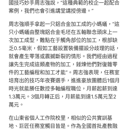
國技巧妙手周志強說，“這種典範的校企一起配合
案例，我們也會引進講堂講授傍邊。”
周志強順手拿起一只鋁合金加工成的小螞蟻，“這
只小螞蟻由整塊鋁合金毛坯在五軸聯念頭床上一
次加工成型，難點在于觸角部位的加工，根部缺
乏0.5毫米，假如工藝設置裝備擺設分歧理的話，
就會產生零落或震撼斷裂的情形。我們經由過程
讓先生完成這類產物的加工，錘煉他們對復雜零
件的工藝編程和加工才能”。周志強表現，任務室
培育出的技巧年夜賽選手，進進豪放團體后1個月
時光就能勝任數控多軸編程職位，月薪起薪到達
1.3萬元。3個月轉正后，月薪能到達1.5萬元至2
萬元。
在山東省個人工作院校里，相似的公共實訓基
地、巨匠任務室觸目皆是。作為全國首批產教融