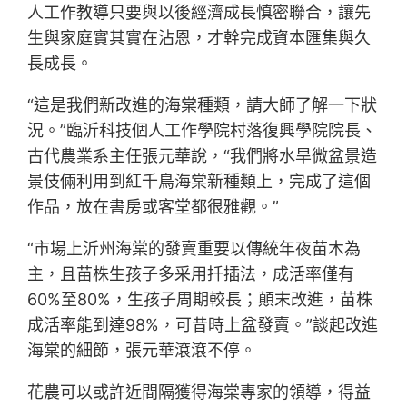
人工作教導只要與以後經濟成長慎密聯合，讓先
生與家庭實其實在沾恩，才幹完成資本匯集與久
長成長。
“這是我們新改進的海棠種類，請大師了解一下狀
況。”臨沂科技個人工作學院村落復興學院院長、
古代農業系主任張元華說，“我們將水旱微盆景造
景伎倆利用到紅千鳥海棠新種類上，完成了這個
作品，放在書房或客堂都很雅觀。”
“市場上沂州海棠的發賣重要以傳統年夜苗木為
主，且苗株生孩子多采用扦插法，成活率僅有
60%至80%，生孩子周期較長；顛末改進，苗株
成活率能到達98%，可昔時上盆發賣。”談起改進
海棠的細節，張元華滾滾不停。
花農可以或許近間隔獲得海棠專家的領導，得益