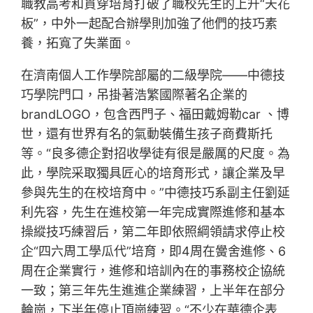
職教高考和貫穿培育打破了職校先生的上升“天花
板”，中外一起配合辦學則加強了他們的技巧素
養，拓寬了失業面。
在濟南個人工作學院部屬的二級學院——中德技
巧學院門口，吊掛著浩繁國際著名企業的
brandLOGO，包含西門子、福田戴姆勒car 、博
世，還有世界有名的氣動裝備生孩子商費斯托
等。“良多德企對招收學徒有很是嚴厲的尺度。為
此，學院采取獨具匠心的培育形式，讓企業及早
參與先生的在校培育中。”中德技巧系副主任劉延
利先容，先生在進校第一年完成實際進修和基本
操縱技巧練習后，第二年即依照綱領請求停止校
企“四六周工學瓜代”培育，即4周在黌舍進修、6
周在企業實行，進修和培訓內在的事務校企協統
一致；第三年先生進進企業練習，上半年在部分
輪崗，下半年停止頂崗練習。“不少在華德企表