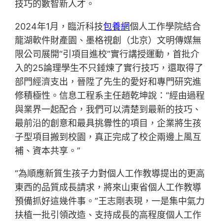
技巧的數智新人才。
2024年1月，臨沂科技
包養網
個人工作學院結合
龍湖軟件財產園、墨格視創（北京）文明傳媒無
限公司展開“引項目進校”實行講授運動，首批介
入的25論理學生不只錘煉了實行技巧，還取得了
部門經濟支出，晉陞了先生的愛好和專門研究進
修積極性。信息工程系主任趙乾坤說：“經由過程
與業界一起配合，我們可以清楚到最新的技巧、
最前沿的創意和最具挑釁性的項目，企業將生孩
子型項目搬到校園，真正完成了校企兩邊上風互
補、資本共享。”
“為順應新質生孩子力對個人工作教導提出的更高
東西的品質成長請求，將來山東省個人工作教導
預備抓好這幾件事。”王志剛表現，一是集中氣力
扶植一批引領改造、支持成長的高程度個人工作