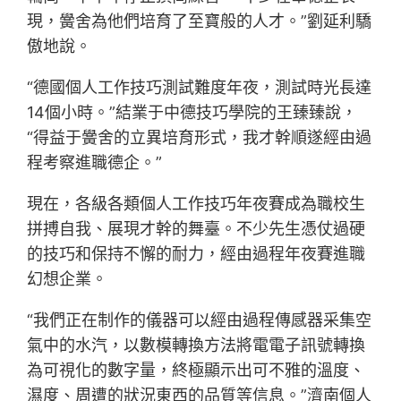
現，黌舍為他們培育了至寶般的人才。”劉延利驕
傲地說。
“德國個人工作技巧測試難度年夜，測試時光長達
14個小時。”結業于中德技巧學院的王臻臻說，
“得益于黌舍的立異培育形式，我才幹順遂經由過
程考察進職德企。”
現在，各級各類個人工作技巧年夜賽成為職校生
拼搏自我、展現才幹的舞臺。不少先生憑仗過硬
的技巧和保持不懈的耐力，經由過程年夜賽進職
幻想企業。
“我們正在制作的儀器可以經由過程傳感器采集空
氣中的水汽，以數模轉換方法將電電子訊號轉換
為可視化的數字量，終極顯示出可不雅的溫度、
濕度、周遭的狀況東西的品質等信息。”濟南個人