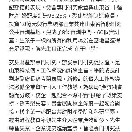
記鄭德前表現，黌舍專門研究設置與山東省“十強
財產”婚配度到達98.25%，聚焦智能制造範疇，
投資1.8億元與行業頭部企業共建山東省智能制造
公共實訓基地，建成了9個實訓中間、60個實訓
室，生孩子一線的所有的利用場景在基地里獲得
充足浮現，讓先生真正完成“在干中學”。
安身財產辦專門研究，辦妥專門研究促財產，是
山東科技個人工作學院的辦學主旨。學院成長計
劃處副處長孫青榮表現，新修訂的個人工作教導
法激勵企業舉行個人工作教導，為破局“產教融會
融而分歧，校企一起配合不深不實”供給了政策支
撐。孫青榮先容，黌舍展開校企深度一起配合對
接，與企業一起配合共建財產學院和科研平臺，
經由過程教員率領先生介入企業產物研發、先生
練習失業、企業徒弟進講堂等，晉陞專門研究扶