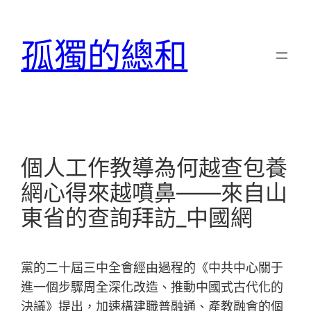
跳
至
孤獨的總和
主
要
內
容
個人工作教導為何越查包養
網心得來越噴鼻——來自山
東省的查詢拜訪_中國網
黨的二十屆三中全會經由過程的《中共中心關于
進一個步驟周全深化改造、推動中國式古代化的
決議》提出，加速構建職普融通、產教融會的個