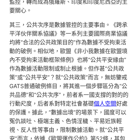
監控，轉而成為俄羅斯、印度和印度尼西亞的主
要關心。
其三，公共次序是數據管控的主要事由。《跨承
平洋伙伴關系協議》等一系列主要國際商業協議
均將“合法的公共政策目的”作為數據不受拘束活
動的破例。相似地，歐盟《非小我數據在歐盟境
內不受拘束活動框架條例》也將“公共平安緣由”
作為數據活動限制或制止根據。但作甚“公共政
策”或“公共平安”？就“公共政策”而言，無妨鑒戒
GATS普通破例條目，將其進一個步驟區分為“公
共品德”和“公共次序”，前者系一國支撐的對的的
行動尺度，后者系對特定社會基礎
個人空間
好處
的保護。據此，“數據出境”的場景下，國度可以
冤仇談吐、極端主義、色情淫穢、平易近族輕
視、反人性等事由，限制數據活動。就“公共平
安”而言，依據《歐盟運作公約》第52條，其包