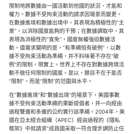
限制地將數據由一國活動到他國的狀況、才能和
權力。數據不受拘束活動的請求因場景而變更。
在數據進境和數據出境中，其表現為積極性的“主
意”，以消除國度能夠的干預；在數據調取中，其
表現為消極性的“寬免”，國度無權強迫數據活
動。還需求闡明的是，“有準繩恒有破例”，以數
據不受拘束活動為準繩，并不料味著不存在“破
例”的限制，現實上，世界上不存在對數據跨境活
動不做任何限制的國度。是以，題目不在于能否
“限制”，而是“限制”的范圍與水平。
在“數據進境”和“數據出境”的場景下，美國事數
據不受拘束活動準繩的果斷提倡者，并一向經由
過程雙邊和多邊的公約實行該準繩。2004年，美
國在亞太經合組織（APEC）經由過程的《隱私
框架》中就請求“成員國采取一符合理步調防止任