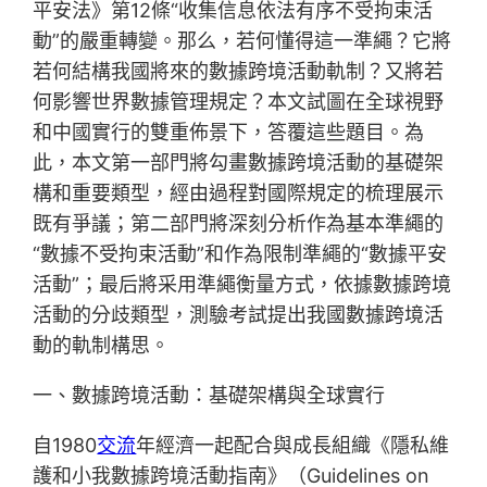
平安法》第12條“收集信息依法有序不受拘束活
動”的嚴重轉變。那么，若何懂得這一準繩？它將
若何結構我國將來的數據跨境活動軌制？又將若
何影響世界數據管理規定？本文試圖在全球視野
和中國實行的雙重佈景下，答覆這些題目。為
此，本文第一部門將勾畫數據跨境活動的基礎架
構和重要類型，經由過程對國際規定的梳理展示
既有爭議；第二部門將深刻分析作為基本準繩的
“數據不受拘束活動”和作為限制準繩的“數據平安
活動”；最后將采用準繩衡量方式，依據數據跨境
活動的分歧類型，測驗考試提出我國數據跨境活
動的軌制構思。
一、數據跨境活動：基礎架構與全球實行
自1980
交流
年經濟一起配合與成長組織《隱私維
護和小我數據跨境活動指南》（Guidelines on