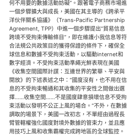
何不用要的數據活動妨礙”。跟著電子商務市場進
一個步驟擴大與成長，美國在其主導的《跨承平
洋伙伴關系協議》（Trans-Pacific Partnership
Agreement, TPP）中進一個步驟提出“貿易信息
跨境不受拘束傳輸條目”，即在維護小我信息等符
合法規公共政策目的獲得保證的條件下，確保全
球信息和數據不受拘束活動，以驅動internet和
數字經濟。不受拘束活動準繩光鮮表現在美國
《收集空間國際計謀：互連世界的繁華、平安與
開放》的下述表述之中：“國度沒有，也不用在信
息的不受拘束暢通和其收集的平安性之間做出選
擇……收集空間……不是國度肆意損壞信息不受拘
束活動以發明不公正上風的場合。”不外，在數據
調取的場景下，美國一改初志，不單經由過程長
臂管轄權強化國度對境外數據的管束力，並且應
用技巧上風和收集霸權完成跨地區的全球監控。