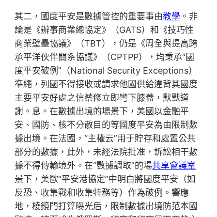
其二，國度平安是數據管控的重要事由
教學
。非
論是《辦事商業總協定》（GATS）和《技巧性
商業壁壘協議》（TBT），仍是《周全與提高跨
承平洋伙伴關系協議》（CPTPP），均秉承“國
度平安破例”（National Security Exceptions）
準繩，列國不得接收或請求他國供給違背其國度
主要平安好處之信蔡修立即彎下膝蓋，默默道
謝。息。在數據出境的場景下，美國以金融平
安、國防、核不分散目的等國度平安為由限制數
據出境。在法國，“主權云”用于貯存和處置公共
部分的數據，此外，未經法院批准，訴訟相干數
據不得傳輸境外。在“數據調取”的場
共享會議室
景下，美歐“平安港協定”中明白將國度平安（如
反恐、收集戰和收集特務等）作為破例。響應
地，棱鏡門打算曝光后，限制數據出境防范本國