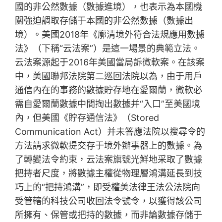
國的非公然數據（數據進境），也表示為本國機
關強迫調取存儲于本國的非公然數據（數據出
境）。美國2018年《廓清境外符合法規應用數據
法》（下稱“云法案”）是這一場景的典範立法。
云法案源起于2016年美國當局訴微軟案。在該案
中，美國聯邦法院第二巡回法院以為，由于用戶
通信內在的事務的數據貯存地在愛爾蘭，微軟必
需自愛爾蘭數據中間掏出數據并“入口”至美國境
內，但美國《貯存通信法》（Stored
Communication Act）并未答應法院以搜尋令的
方法請求微軟提交存于境外辦事器上的數據。為
了轉變法令約束，云法案旗號光鮮地采取了數據
把持者尺度，將數據主權從物理層鴻溝延長到技
巧上的“把持鴻溝”，即受權美法律王法公法院向
受管轄的科技公司收回法令號令，以獲得該公司
所擁有、保管或把持的數據，而非論數據存儲于