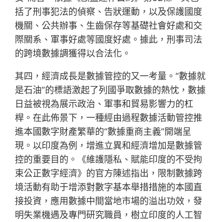
括了刑事犯法的偵察、告狀運動，以及保護國度
機關、公共辦事、生齒保存等基礎社會好處和交
際關系、軍事好處等國度好處。據此，刑事司法
的跨境數據調獲得以合法化。
其四，經濟成長是數據管控的又一考量。“數據就
是石油”的標語激起了列國爭取數據的熱忱，數據
日益被視為展示政治、軍事和貿易影響力的杠
桿。在此佈景下，一種經由過程數據活動管控推
進本國數字財產繁華的“數據重商主義”開端呈
現。以印度為例，增進立異和經濟增加是數據管
控的重要目的。《維護隱私、賦能印度的不受拘
束公正數字經濟》的官方陳述指出，限制數據跨
境活動有助于增添對數字基本舉措措施的本國直
接投資，應用數據中間當地市場的溢出功效，發
明失業機遇及專門研究職員，樹立印度的人工智