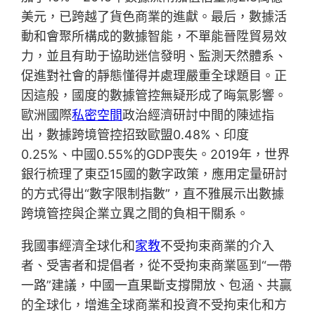
美元，已跨越了貨色商業的進獻。最后，數據活
動和會聚所構成的數據智能，不單能晉陞貿易效
力，並且有助于協助迷信發明、監測天然體系、
促進對社會的靜態懂得并處理嚴重全球題目。正
因這般，國度的數據管控無疑形成了晦氣影響。
歐洲國際
私密空間
政治經濟研討中間的陳述指
出，數據跨境管控招致歐盟0.48%、印度
0.25%、中國0.55%的GDP喪失。2019年，世界
銀行梳理了東亞15國的數字政策，應用定量研討
的方式得出“數字限制指數”，直不雅展示出數據
跨境管控與企業立異之間的負相干關系。
我國事經濟全球化和
家教
不受拘束商業的介入
者、受害者和提倡者，從不受拘束商業區到“一帶
一路”建議，中國一直果斷支撐開放、包涵、共贏
的全球化，增進全球商業和投資不受拘束化和方