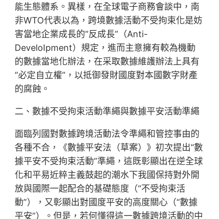
能生態體系。異樣，在全球電子商務會談中，南
非WTO代表以為，跨境數據活動不受拘束化是妨
害當地企業成長的“反成長”（Anti-
DeveloIpment）規定，進而主意擁有較為機動
的數據當地化辦法，在采取數據維護辦法上具有
“必定自立權”，以抵御發財國度對本國數字財產
的腐蝕。
二、數據不受拘束活動準繩與數據平安活動準繩
面臨列國對數據跨境活動法令準繩和管控事由的
各種不合，《數據平安法（草案）》初次提出“數
據平安不受拘束活動”準繩，這既彰顯出在逆全球
化和平易近粹主義鼓起的潮水下我國保持對外開
放與國際一起配合的基礎態度（“不受拘束活
動”），又彰顯出對國度平安的高度關心（“數據
平安”）。但是，若何懂得這一數據跨境活動的中