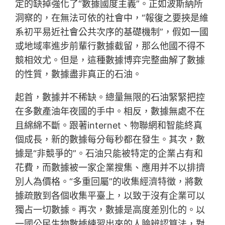
定的缺掉強化了“數據國度主義”。正如波斯納所
洞察的，在無法可依的社會中，“報復之要挾是維
系初平易近社會公共次序的基礎機制”，假如一國
或地域率進步前輩行數據截留，那么他國不得不
競相效尤。但是，這種數據博弈完整曲解了數據
的性質，數據盡非真正的石油。
起首，數據并不稀缺。總量無限的石油緊緊把控
在多數產油年夜國的手中。相反，數據無處不在
且綿綿不斷。跟著internet、物聯網和智能終真
個成長，新的數據每分每秒都在發生。其次，數
據是“非競爭的”。石油只能被特定的企業占有和
花費，而數據被一家企業搜集、應用并不以排擠
別人為價格。“多重回屬”的收集經濟特徵，將數
據疏散到各個收集平臺上，以致于沒有企業可以
獨占一切數據。再次，數據是高度差別化的。以
一國公民生物數據練習出來的人臉辨認算法，對