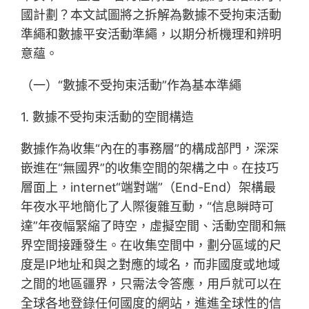
國計劃？本文試圖將之拆解為數據不受拘束活動
準繩和數據平安活動準繩，以期分析機理和辨明
意蘊。
（一）“數據不受拘束活動”作為基本準繩
1. 數據不受拘束活動的空間構造
數據作為收集“內在的事務層”的構成部門，深深
嵌進在“無國界”的收集空間的架構之中。在技巧
層面上，internet“端對端”（End-End）架構最
年夜水平地簡化了人際復雜互動，“信息瞬時可
達”年夜幅緊縮了時空，虛擬空間、活動空間和無
界空間接踵發生。在收集空間中，劃分區域的尺
度是IP地址和與之對應的域名，而非國度或地域
之間的地區疆界，只需法令答應，用戶就可以在
全球各地登錄任何國度的網站，進進全球性的信