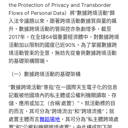
the Protection of Privacy and Transborder
Flows of Personal Data）將“數據跨境活動”歸
入法令議題以來，跟著跨境活動數據質與量的飆
升，數據跨境活動的管與控亦急劇增多，截至
2017年，在全球64個重要經濟體中，對數據跨境
活動加以限制的國度已近90%。為了掌握數據跨
境活動管束的全景，無妨先從會商數據跨境活動
的基礎架構開端。
（一）數據跨境活動的基礎架構
“數據跨境活動”意指“在一國際天生電子化的信息
記載被他國境內的私主體或公權利機關讀取、存
儲、應用或加工（合稱‘處置’）”。就活動標的目
的而言，其可分為“跨境流出”和“跨境流進”；就
處置主體而言
舞蹈場地
，其可分為“私主體跨境處
置”和“公權利機關跨境處置”，由此構成如下架