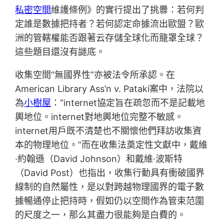
私密空間
維護條例》的實行提出了挑釁：若何判
定誰是數據把持者？若何認定命據流出歐盟？歐
洲的管轄權能否跟著云存儲全球化而籠罩全球？
這些題目還沒有謎底。
收集空間“無國界性”亦被法令所承認。在
American Library Ass’n v. Pataki案中，法院以
為
小樹屋
：“internet協定旨在疏忽而不是記載地
輿地位。internet對地輿地位完整不敏感。
internet用戶既不清楚也不關懷他們拜訪收集資
本的物理地位。”而在收集法奠定性文獻中，戴維
·約翰遜（David Johnson）和戴維·波斯特
（David Post）也指出，收集行動具有衝破國界
線制的自然屬性，是以對跨越物理國界的電子數
據暢通停止把持時，假如仍以空間作為管束范圍
的尺度之一，那么其盡力很能夠是白費的。