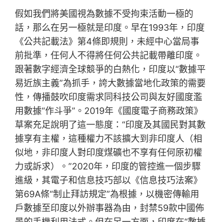
假如我們將美國視為數據不受拘束活動一極的
話，那么在另一極就是印度。早在1993年，印度
《公共記載法》第4條即規則，未經中心當局事
前批準，任何人不得將任何公共記載帶離印度。
跟著數字經濟全球競爭的白熱化，印度以“數據平
易近族主義”為抓手，誇大數據當地化政策的需要
性，傳播鼓吹印度需求同科技公司與友好國度濫
用數據“作斗爭”。2019年《國度電子商務政策》
草案充足說明了這一態度：“印度及其國民對其數
據享有主權，這種權力不該擴大到非印度人（相
似地，非印度人對印度煤礦也不享有任何原初權
力或訴求）。”2020年，印度的管控進一個步驟
進級，其電子和信息技巧部以《信息技巧法案》
第69A條“制止拜訪規定”為根據，以機密傳輸用
戶數據至印度以外辦事器為由，封禁59款中國佈
景的手機利用法式。但在另一方面，印度在“數據