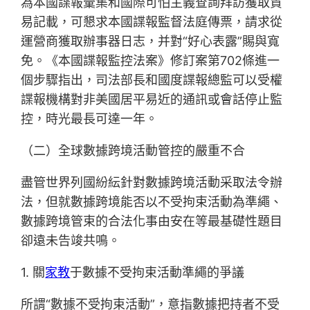
為本國諜報彙集和國際可怕主義查詢拜訪獲取貿
易記載，可懇求本國諜報監督法庭傳票，請求從
運營商獲取辦事器日志，并對“好心表露”賜與寬
免。《本國諜報監控法案》修訂案第702條進一
個步驟指出，司法部長和國度諜報總監可以受權
諜報機構對非美國居平易近的通訊或會話停止監
控，時光最長可達一年。
（二）全球數據跨境活動管控的嚴重不合
盡管世界列國紛紜針對數據跨境活動采取法令辦
法，但就數據跨境能否以不受拘束活動為準繩、
數據跨境管束的合法化事由安在等最基礎性題目
卻遠未告竣共鳴。
1. 關
家教
于數據不受拘束活動準繩的爭議
所謂“數據不受拘束活動”，意指數據把持者不受