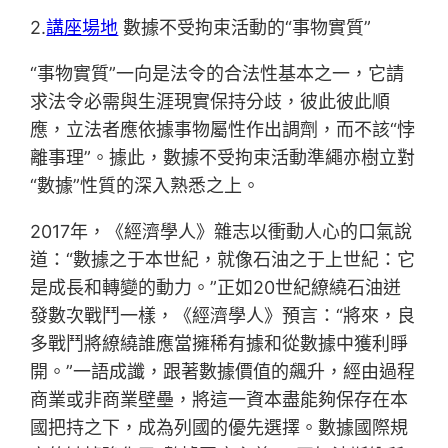
2.
講座場地
數據不受拘束活動的“事物實質”
“事物實質”一向是法令的合法性基本之一，它請
求法令必需與生涯現實保持分歧，彼此彼此順
應，立法者應依據事物屬性作出調劑，而不該“悖
離事理”。據此，數據不受拘束活動準繩亦樹立對
“數據”性質的深入熟悉之上。
2017年，《經濟學人》雜志以衝動人心的口氣說
道：“數據之于本世紀，就像石油之于上世紀：它
是成長和轉變的動力。”正如20世紀繚繞石油迸
發數次戰鬥一樣，《經濟學人》預言：“將來，良
多戰鬥將繚繞誰應當擁稀有據和從數據中獲利睜
開。”一語成讖，跟著數據價值的飆升，經由過程
商業或非商業壁壘，將這一資本盡能夠保存在本
國把持之下，成為列國的優先選擇。數據國際規