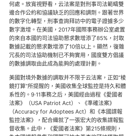
何處。放寬視野看，云法案是對刑事司法範疇雙
邊合作公約和協議缺乏的回應和調劑。跟著世界
的數字化轉型，刑事查詢拜訪中的電子證據多少
數字激增。在美國，2017年國際事務辦公室處置
的來自本國的司法協助懇求數增添了85%，討取
數據記載的懇求數增添了10倍以上。顯然，復雜
冗長的司法協助機制已不夠實用，國度雙方倡議
的數據調取由此成為能夠的處理計劃。
美國對境外數據的調取并不限于云法案，正如“棱
鏡打算”所提醒的，美國收集全球監控是持久和體
系性的。9·11事務之后，美國經由過程《愛國者
法案》（USA Patriot Act）、《準確法案》
（Accuracy for Adoptees Act）和《本國諜報
監控法案》，配合織就了一張宏大的收集諜報監
督收集。此中，《愛國者法案》第215條規則，