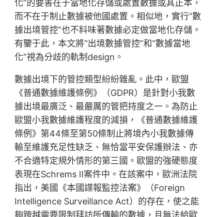
化”的要害在于當地化存儲或處置數據或其正本，
而不在于制止數據被他國處置。相似地，實行“數
據出境管控”也不料味著數據必定做當地化存儲。
有鑒于此，本文將“出境數據管控”和“數據當地
化”視為分歧的軌制design。
數據出境下的管控類型紛紛雜亂。此中，歐盟
《普通數據維護條例》（GDPR）是針對小我數
據出境最廣泛、最嚴厲的管把持度之一。為防止
歐盟小我數據維護程度的減損，《普通數據維護
條例》第44條至第50條制止將境內小我數據傳
輸至維護充足性缺乏、無恰當平安保護辦法、亦
不合適特定規外情形的第三國。歐盟的強硬態度
表現在Schrems II案件中。在該案中，歐洲法院
指出，美國《本國諜報監控法案》（Foreign
Intelligence Surveillance Act）的存在，使之能
夠跨越需要限制拜訪所傳輸的數據，且無法給歐