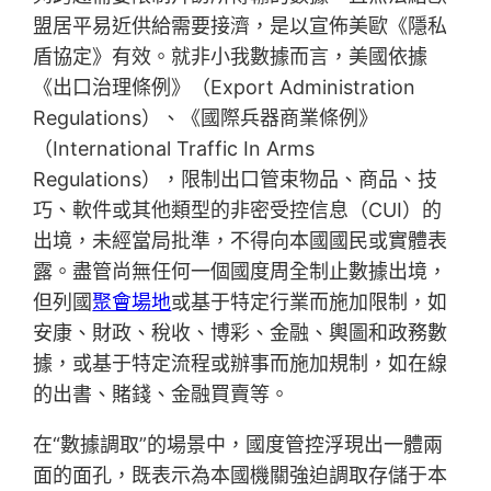
盟居平易近供給需要接濟，是以宣佈美歐《隱私
盾協定》有效。就非小我數據而言，美國依據
《出口治理條例》（Export Administration
Regulations）、《國際兵器商業條例》
（International Traffic In Arms
Regulations），限制出口管束物品、商品、技
巧、軟件或其他類型的非密受控信息（CUI）的
出境，未經當局批準，不得向本國國民或實體表
露。盡管尚無任何一個國度周全制止數據出境，
但列國
聚會場地
或基于特定行業而施加限制，如
安康、財政、稅收、博彩、金融、輿圖和政務數
據，或基于特定流程或辦事而施加規制，如在線
的出書、賭錢、金融買賣等。
在“數據調取”的場景中，國度管控浮現出一體兩
面的面孔，既表示為本國機關強迫調取存儲于本