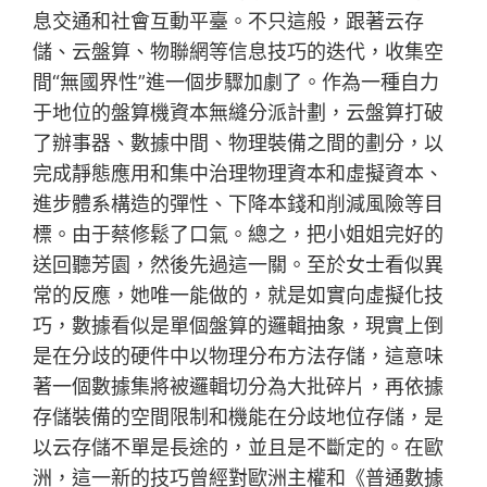
息交通和社會互動平臺。不只這般，跟著云存
儲、云盤算、物聯網等信息技巧的迭代，收集空
間“無國界性”進一個步驟加劇了。作為一種自力
于地位的盤算機資本無縫分派計劃，云盤算打破
了辦事器、數據中間、物理裝備之間的劃分，以
完成靜態應用和集中治理物理資本和虛擬資本、
進步體系構造的彈性、下降本錢和削減風險等目
標。由于蔡修鬆了口氣。總之，把小姐姐完好的
送回聽芳園，然後先過這一關。至於女士看似異
常的反應，她唯一能做的，就是如實向虛擬化技
巧，數據看似是單個盤算的邏輯抽象，現實上倒
是在分歧的硬件中以物理分布方法存儲，這意味
著一個數據集將被邏輯切分為大批碎片，再依據
存儲裝備的空間限制和機能在分歧地位存儲，是
以云存儲不單是長途的，並且是不斷定的。在歐
洲，這一新的技巧曾經對歐洲主權和《普通數據