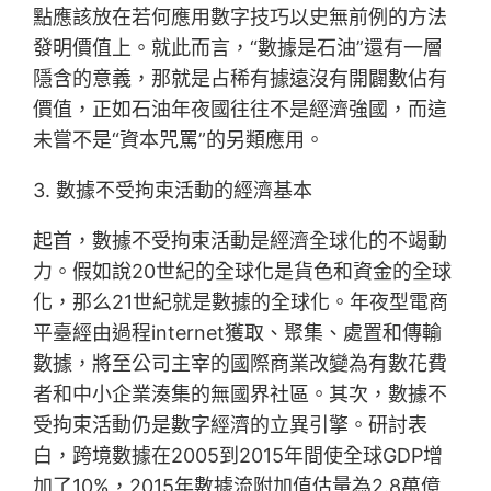
點應該放在若何應用數字技巧以史無前例的方法
發明價值上。就此而言，“數據是石油”還有一層
隱含的意義，那就是占稀有據遠沒有開闢數佔有
價值，正如石油年夜國往往不是經濟強國，而這
未嘗不是“資本咒罵”的另類應用。
3. 數據不受拘束活動的經濟基本
起首，數據不受拘束活動是經濟全球化的不竭動
力。假如說20世紀的全球化是貨色和資金的全球
化，那么21世紀就是數據的全球化。年夜型電商
平臺經由過程internet獲取、聚集、處置和傳輸
數據，將至公司主宰的國際商業改變為有數花費
者和中小企業湊集的無國界社區。其次，數據不
受拘束活動仍是數字經濟的立異引擎。研討表
白，跨境數據在2005到2015年間使全球GDP增
加了10%，2015年數據流附加值估量為2.8萬億