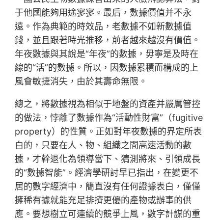
于他國能夠用途寥寥。最后，數據價值并不永
遠。作為典範的時效品，老數據不如新數據值
錢，並且跟著時光推移，前者越來越沒有價值。
年夜數據與其說是“年夜”的數據，毋寧是及時在
線的“活”的數據。所以，因數據累積而構成的上
風會敏捷消失，由於其壽命無限。
總之，將數據視為相似于地盤的資產并嚴厲管控
的做法，悖離了數據作為“活動性財富”（fugitive
property）的性質。正如對年夜數據的界定所表
白的，只要在人、物、組織之間高速活動的數
據，才幹退化為領導當下、猜測將來、引領成長
的“數據智能”。經濟學研討早已指出，在變更不
居的數字經濟中，簡直沒有任何證據表白，僅僅
擁稀有據就能充足排擠更優的產物或辦事的供
應。要想樹立可連續的競爭上風，數字計謀的重