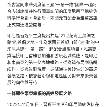
夜會堂同來華列席第三屆“一帶一路”國際一起配
合岑嶺論壇并進行國事訪問的印度尼西亞總統佐
科舉行會談。會談后，兩國元首配合為雅萬高鐵
正式開通運營開幕。
印尼是習近平主席提出共建“21世紀海上絲綢之
路”的首倡之地。作為兩國元首親自關心推動的中
印尼共建“一帶一路”一起配合旗艦項目，雅萬高
鐵連接印尼首雅觀加達和游玩名城萬隆，是印尼
和東南亞的第一條高速鐵路。從謀篇布局到精耕
細作，從愿景到現實，這條通往美妙生涯的高速
發展之路，依靠著沿線和地區國民對未來繁榮發
展的向往與等待。
一條通往繁榮幸福的高速發展之路
2022年11月16日，習近平主席和印尼總統佐科在