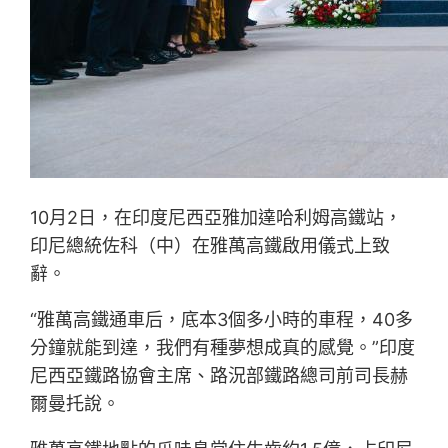
10月2日，在印度尼西亞雅加達哈利姆高鐵站，
印尼總統佐科（中）在雅萬高鐵啟用儀式上致
辭。
“雅萬高鐵通車后，底本3個多小時的車程，40多
分鐘就能到達，我們有種夢想成真的感覺。”印度
尼西亞鐵路協會主席、路況部鐵路總司前司長赫
爾曼托說。