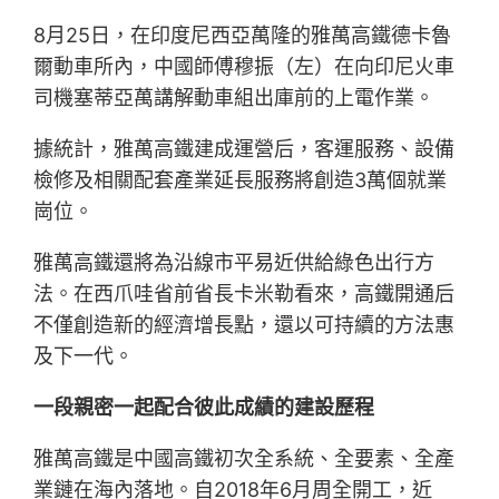
8月25日，在印度尼西亞萬隆的雅萬高鐵德卡魯
爾動車所內，中國師傅穆振（左）在向印尼火車
司機塞蒂亞萬講解動車組出庫前的上電作業。
據統計，雅萬高鐵建成運營后，客運服務、設備
檢修及相關配套產業延長服務將創造3萬個就業
崗位。
雅萬高鐵還將為沿線市平易近供給綠色出行方
法。在西爪哇省前省長卡米勒看來，高鐵開通后
不僅創造新的經濟增長點，還以可持續的方法惠
及下一代。
一段親密一起配合彼此成績的建設歷程
雅萬高鐵是中國高鐵初次全系統、全要素、全產
業鏈在海內落地。自2018年6月周全開工，近