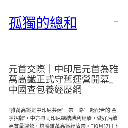
跳
至
孤獨的總和
主
要
內
容
元首交際｜中印尼元首為雅
萬高鐵正式守舊運營開幕_
中國查包養經歷網
“雅萬高鐵是中印尼共建‘一帶一路’一起配合的‘金
字招牌’，中方愿同印尼總結勝利經驗，做好后續
高質量運營，培養雅萬高鐵經濟帶。”10月17日下