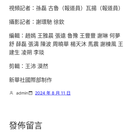
視頻記者：孫磊 古魯（報道員）瓦揚（報道員）
攝影記者：謝環馳 徐欽
編輯：趙嫣 王雅晨 張遠 魯豫 王豐豐 謝琳 何夢
舒 薛磊 張濤 陳波 周曉華 楊天沐 馬震 謝棟風 王
建生 凌朔 李琰
剪輯：王沛 漠然
新華社國際部制作
admin
2024 年 8 月 11 日
發佈留言