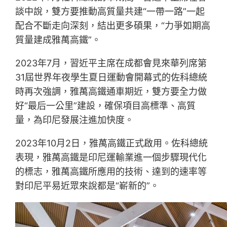
談中說，雙方要推動高質量共建“一帶一路”一起
配合不斷走向深刻，結出更多碩果，“力爭如期高
質量建成雅萬高鐵”。
2023年7月，習近平主席在成都會見來華列席第
31屆世界年夜學生夏日運動會開幕式的佐科總統
時再次強調，雅萬高鐵通車期近，雙方要全力做
好“最后一公里”建設，確保項目高標準、高質
量，為印尼發展注進加快度。
2023年10月2日，雅萬高鐵正式啟用。佐科總統
表現，雅萬高鐵是印尼運輸業進一個步驟現代化
的標志，雅萬高鐵所應用的技術、達到的速率等
對印尼平易近眾來說都是“嶄新的”。