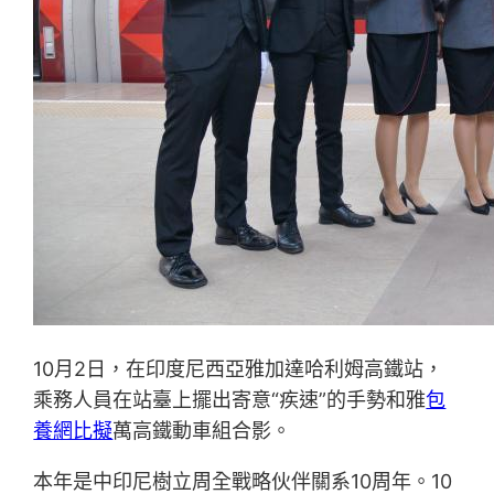
10月2日，在印度尼西亞雅加達哈利姆高鐵站，
乘務人員在站臺上擺出寄意“疾速”的手勢和雅
包
養網比擬
萬高鐵動車組合影。
本年是中印尼樹立周全戰略伙伴關系10周年。10