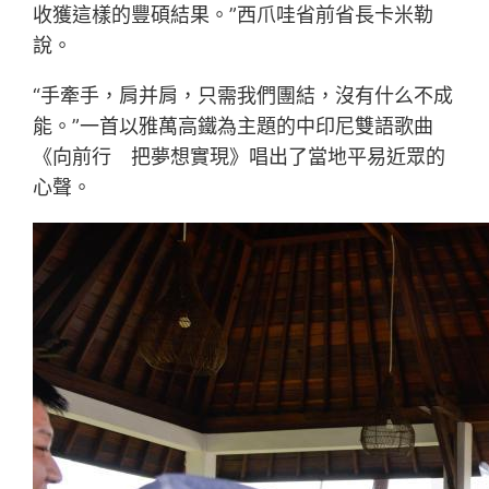
收獲這樣的豐碩結果。”西爪哇省前省長卡米勒
說。
“手牽手，肩并肩，只需我們團結，沒有什么不成
能。”一首以雅萬高鐵為主題的中印尼雙語歌曲
《向前行 把夢想實現》唱出了當地平易近眾的
心聲。