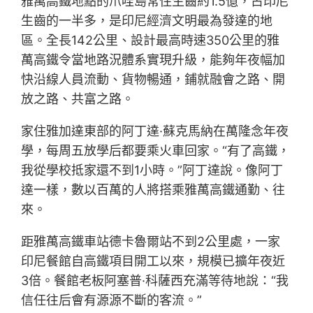
雅萬高鐵地點的爪哇島常住生齒約1.5億，占印尼
生齒的一半多，是印尼經濟文明最為發達的地
區。全長142公里、設計最高時速350公里的雅
萬高鐵令當地路況體系實現升級，能夠年夜幅加
快沿線人員流動、貨物暢通，鋪就融會之路、開
放之路、共富之路。
家住雅加達東部的阿丁達·蘇克馬納在萬隆念年夜
學，每周五放學后都要乘火車回家。“有了高鐵，
我從學校抵家還不到1小時。”阿丁達說。像阿丁
達一樣，數以百萬的人將搭乘雅萬高鐵通勤、往
來。
距雅萬高鐵車站德卡魯爾站不到2公里處，一家
印尼餐館自高鐵項目開工以來，規模已擴年夜近
3倍。餐館老板阿塞普·科薩西充滿等待地說：“我
信任往后會有源源不斷的客流。”