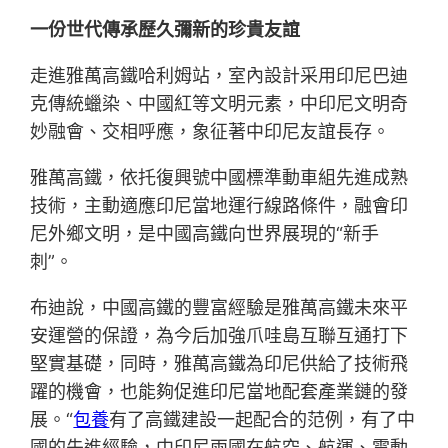
一份世代傳承歷久彌新的珍貴友誼
走進雅萬高鐵哈利姆站，室內設計采用印尼巴迪
克傳統蠟染、中國紅等文明元素，中印尼文明奇
妙融會、交相呼應，象征著中印尼友誼長存。
雅萬高鐵，依托復興號中國標準動車組先進成熟
技術，主動適應印尼當地運行線路條件，融會印
尼外鄉文明，是中國高鐵向世界展現的“新手
刺”。
布迪說，中國高鐵的豐富經驗是雅萬高鐵未來平
安運營的保證，為今后加強爪哇島互聯互通打下
堅實基礎，同時，雅萬高鐵為印尼供給了技術飛
躍的機會，也能夠促進印尼當地配套產業鏈的發
展。“
包養
有了高鐵建設一起配合的范例，有了中
國的先進經驗，中印尼兩國在航空、航運、電動