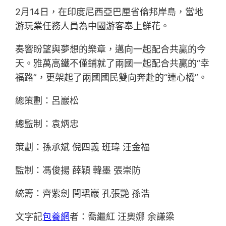
2月14日，在印度尼西亞巴厘省倫邦岸島，當地
游玩業任務人員為中國游客奉上鮮花。
奏響盼望與夢想的樂章，邁向一起配合共贏的今
天。雅萬高鐵不僅鋪就了兩國一起配合共贏的“幸
福路”，更架起了兩國國民雙向奔赴的“連心橋”。
總策劃：呂巖松
總監制：袁炳忠
策劃：孫承斌 倪四義 班瑋 汪金福
監制：馮俊揚 薛穎 韓墨 張崇防
統籌：齊紫劍 閆珺巖 孔張艷 孫浩
文字記
包養網
者：喬繼紅 汪奧娜 余謙梁