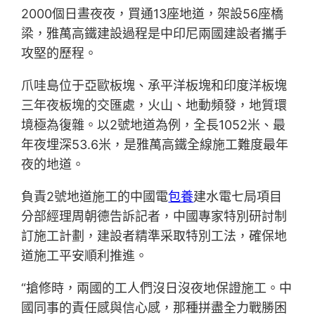
2000個日晝夜夜，買通13座地道，架設56座橋
梁，雅萬高鐵建設過程是中印尼兩國建設者攜手
攻堅的歷程。
爪哇島位于亞歐板塊、承平洋板塊和印度洋板塊
三年夜板塊的交匯處，火山、地動頻發，地質環
境極為復雜。以2號地道為例，全長1052米、最
年夜埋深53.6米，是雅萬高鐵全線施工難度最年
夜的地道。
負責2號地道施工的中國電
包養
建水電七局項目
分部經理周朝德告訴記者，中國專家特別研討制
訂施工計劃，建設者精準采取特別工法，確保地
道施工平安順利推進。
“搶修時，兩國的工人們沒日沒夜地保證施工。中
國同事的責任感與信心感，那種拼盡全力戰勝困