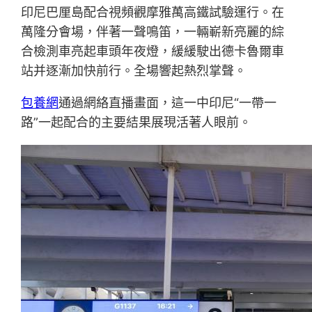
印尼巴厘島配合視頻觀摩雅萬高鐵試驗運行。在
萬隆分會場，伴著一聲鳴笛，一輛嶄新亮麗的綜
合檢測車亮起車頭年夜燈，緩緩駛出德卡魯爾車
站并逐漸加快前行。全場響起熱烈掌聲。
包養網
通過網絡直播畫面，這一中印尼“一帶一
路”一起配合的主要結果展現活著人眼前。