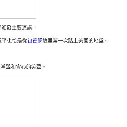
平頒發主要演講。
近平也恰是從
包養網
這里第一次踏上美國的地盤。
起掌聲和會心的笑聲。