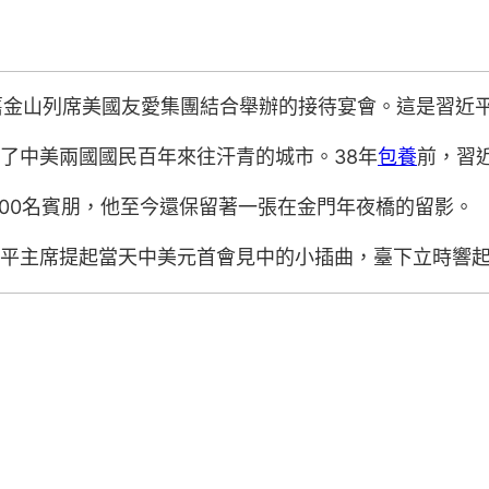
國舊金山列席美國友愛集團結合舉辦的接待宴會。這是習近
了中美兩國國民百年來往汗青的城市。38年
包養
前，習
00名賓朋，他至今還保留著一張在金門年夜橋的留影。
近平主席提起當天中美元首會見中的小插曲，臺下立時響