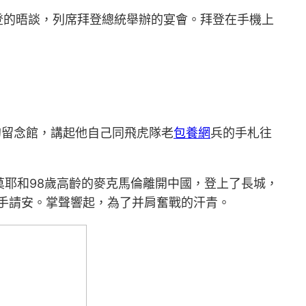
登的晤談，列席拜登總統舉辦的宴會。拜登在手機上
的留念館，講起他自己同飛虎隊老
包養網
兵的手札往
莫耶和98歲高齡的麥克馬倫離開中國，登上了長城，
手請安。掌聲響起，為了并肩奮戰的汗青。