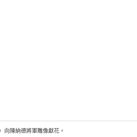
中）向陳納德將軍雕像獻花。