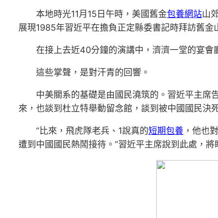
本地時光11月15日午時，美國舊金
包養網站
山
展現1985年習近平在擔負正定縣委書記時拜訪舊金
在接上去近40分鐘的演講中，濟濟一堂的宴會
這些掌聲，是對汗青的回響。
中美關系的基礎是由國民澆筑的。習近平主席告
來，也談到杜立特舉動留念館，談到被中國國民決
“比來，飛虎隊老兵、1說真的
短期包養
，他也對
遭到中國國民熱鬧接待。”習近平主席說到此處，將