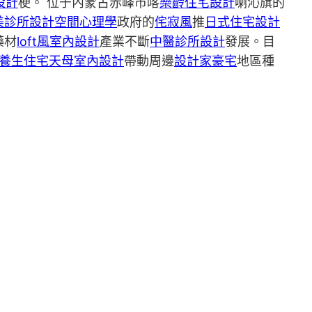
設計
梗。 位于內蒙古赤峰市喀
樂齡住宅設計
喇沁旗的
美診所設計
空間心理學
政府的
侘寂風
推
日式住宅設計
藥材
loft風室內設計
產業不斷
中醫診所設計
發展。目
養生住宅
天母室內設計
帶動周邊
設計家豪宅
地區種