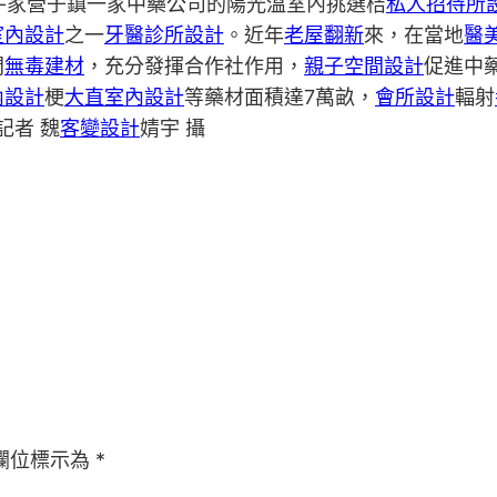
牛家營子鎮一家中藥公司的陽光溫室內挑選桔
私人招待所
室內設計
之一
牙醫診所設計
。近年
老屋翻新
來，在當地
醫
間
無毒建材
，充分發揮合作社作用，
親子空間設計
促進中
內設計
梗
大直室內設計
等藥材面積達7萬畝，
會所設計
輻射
記者 魏
客變設計
婧宇 攝
欄位標示為
*