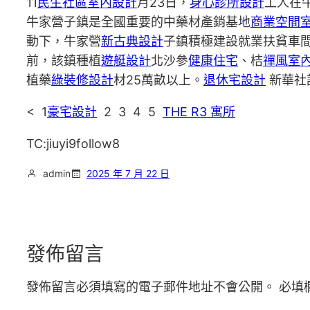
11
民生社區室內設計
月23日，
身心診所設計
工人在
牛家營子鎮是全國重要的中藥材產銷基地
商業空間
動下，牛家營
新古典設計
子鎮積極建設就業扶貧車
前，該鎮種植
遊艇設計
北沙參
健康住宅
、桔
禪風室
植藥
綠裝修設計
材25萬畝以上。
退休宅設計
新華社
< 1
豪宅設計
2 3 4 5
THE R3 寓所
TC:jiuyi9follow8
admin
2025 年 7 月 22 日
發佈留言
發佈留言必須填寫的電子郵件地址不會公開。
必填