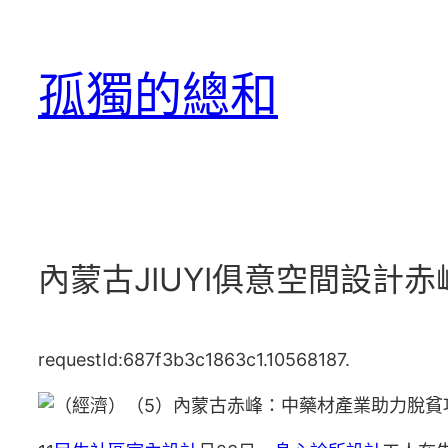
跳
至
孤獨的總和
主
要
內
容
內蒙古JIUYI俱意空間設計
requestId:687f3b3c1863c1.10568187.