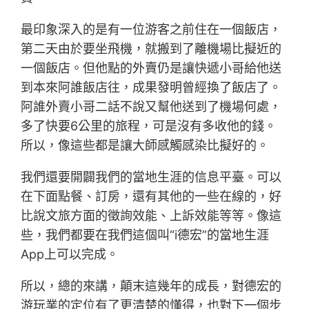
最印象深入的是有一位游客之前住在一個飯店，
第二天由於要坐飛機，就搬到了離機場比擬近的
一個飯店。但他點的外賣仍是讓快遞小哥給他送
到本來阿誰飯店往，成果發明曾經換了飯店了。
阿誰外賣小哥二話不說又幫他送到了機場何處，
多了快要6公里的旅程，可是沒有多收他的錢。
所以，像這些都是讓大師感觸感染比擬好的。
我們還要開闢我們的當地生涯的信息平臺。可以
在下面點餐、訂房，還有其他的一些在線的，好
比說文旅方面的徵詢效能、上訴效能等等。像這
些，我們都要在我們這個叫“i德宏”的當地生涯
App上可以完成。
所以，總的來講，顛末這幾年的成長，對德宏的
游玩業的定位有了更清楚的懂得，也對下一個步