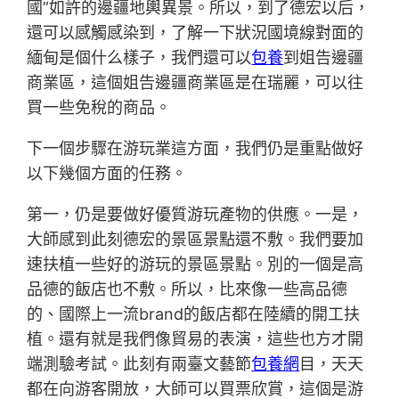
國”如許的邊疆地輿異景。所以，到了德宏以后，
還可以感觸感染到，了解一下狀況國境線對面的
緬甸是個什么樣子，我們還可以
包養
到姐告邊疆
商業區，這個姐告邊疆商業區是在瑞麗，可以往
買一些免稅的商品。
下一個步驟在游玩業這方面，我們仍是重點做好
以下幾個方面的任務。
第一，仍是要做好優質游玩產物的供應。一是，
大師感到此刻德宏的景區景點還不敷。我們要加
速扶植一些好的游玩的景區景點。別的一個是高
品德的飯店也不敷。所以，比來像一些高品德
的、國際上一流brand的飯店都在陸續的開工扶
植。還有就是我們像貿易的表演，這些也方才開
端測驗考試。此刻有兩臺文藝節
包養網
目，天天
都在向游客開放，大師可以買票欣賞，這個是游