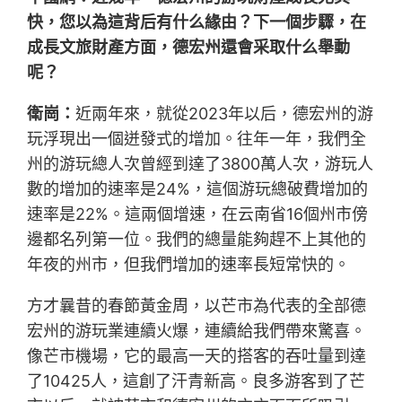
快，您以為這背后有什么緣由？下一個步驟，在
成長文旅財產方面，德宏州還會采取什么舉動
呢？
衛崗：
近兩年來，就從2023年以后，德宏州的游
玩浮現出一個迸發式的增加。往年一年，我們全
州的游玩總人次曾經到達了3800萬人次，游玩人
數的增加的速率是24%，這個游玩總破費增加的
速率是22%。這兩個增速，在云南省16個州市傍
邊都名列第一位。我們的總量能夠趕不上其他的
年夜的州市，但我們增加的速率長短常快的。
方才曩昔的春節黃金周，以芒市為代表的全部德
宏州的游玩業連續火爆，連續給我們帶來驚喜。
像芒市機場，它的最高一天的搭客的吞吐量到達
了10425人，這創了汗青新高。良多游客到了芒