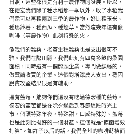
日照，這些都很是有利于農作物的發展。所以，
在德宏我們除了種水稻那一季以外，收了水稻我
們還可以再種兩到三季的農作物，好比種玉米、
種馬鈴薯、種西瓜、種煙草。當然這幾年還有像
咖啡（等農作物）此刻特殊的火。
像我們的蠶桑，老蒼生種蠶桑也是支出很可不
雅。我們在隴川縣，我們此刻有四萬多畝的桑園
面積，同時還有一個龍頭企業，專門做繅絲的，
做蠶繭收買的企業。這個對增添農人支出，穩固
脫貧攻堅結果很是有輔助。
還有藍莓，能夠你們還沒有吃過德宏種的藍莓。
德宏的藍莓都是在除夕過后到春節這段時光上
市，個頭特殊年夜，特殊甜，口感特殊好。藍莓
也是此刻比擬好的一個財產。這個就是“擴面增效
打算”。如許子以后的話，我們全州的咖啡蒔植面