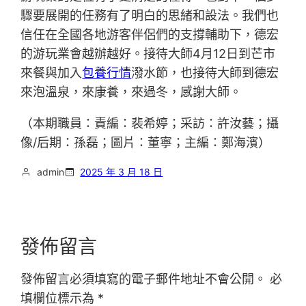
驟要展開的任務有了明白的思緒和設法。我們也
信任在全國各地游客伴侶們的支撐輔助下，德宏
的游玩業會越辦越好。接待大師4月12日到芒市
來餐與加入
包養行情
潑水節，也接待大師到德宏
來泡溫泉，來康養，來過冬，感謝大師。
（本期職員：責編：裴希婷；采訪：許汝藝；攝
像/后期：孫磊；圖片：董寧；主編：鄭海濱）
admin
2025 年 3 月 18 日
發佈留言
發佈留言必須填寫的電子郵件地址不會公開。
必
填欄位標示為
*