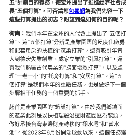
五”計劃目的義務，德宏州提出了推進經濟社會成
長“五個打算”，可否請您
包養網
為我們先容一下
這些打算提出的初志？盼望到達如何的目的呢？
衛崗：
我們本年在全州的人代會上提出了“五個打
算”。這“五個打算”分辨是產業園區的尺度化廠房
和配套用房的扶植的“筑巢打算”，還有吸引年青
人到德宏失業創業、成家立業的“引鳳打算”，還
有我們熱區古代農業的“擴面增效打算”，以及處
理“一老一小”的“托育打算”和“安居打算”。這“五
個打算”是我們本年的重點任務，也是做好下一個
步驟相干任務的一個重要的抓手。
起首是產業園區的“筑巢打算”。由於我們鄉鎮面
的產業此刻是以扶植瑞麗沿邊財產園區為龍頭，
做好承接台灣東邊財產轉移的“攔水壩”和“蓄水
池”。從2023年6月份開端啟動以來，這個任務獲