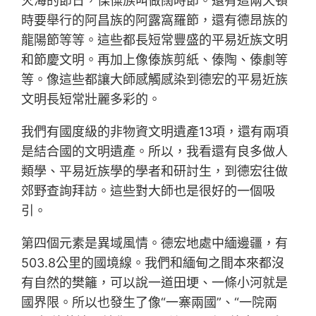
火海的節日，傈僳族叫做闊時節。還有這兩天頓
時要舉行的阿昌族的阿露窩羅節，還有德昂族的
龍陽節等等。這些都長短常豐盛的平易近族文明
和節慶文明。再加上像傣族剪紙、傣陶、傣劇等
等。像這些都讓大師感觸感染到德宏的平易近族
文明長短常壯麗多彩的。
我們有國度級的非物資文明遺產13項，還有兩項
是結合國的文明遺產。所以，我看還有良多做人
類學、平易近族學的學者和研討生，到德宏往做
郊野查詢拜訪。這些對大師也是很好的一個吸
引。
第四個元素是異域風情。德宏地處中緬邊疆，有
503.8公里的國境線。我們和緬甸之間本來都沒
有自然的樊籬，可以說一道田埂、一條小河就是
國界限。所以也發生了像“一寨兩國”、“一院兩