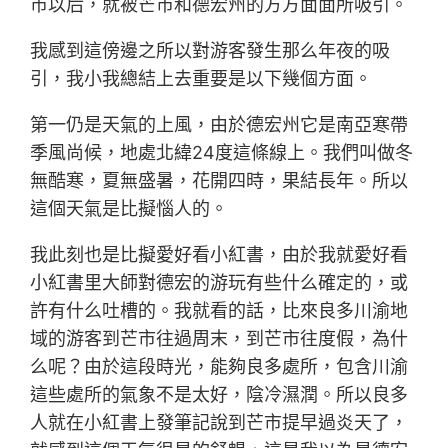
市以后，就被芒市和德宏州的方方面面所吸引。
我感到這傍邊之所以對游客發生那么年夜的吸
引，我小我總結上去重要是以下幾個方面。
第一仍是天氣的上風，由於德宏州它是南亞寒帶
季風尚候，地處北緯24度這條線上。我們叫做冬
無酷寒，夏無盛暑，花開四時，果結長年。所以
這個天氣是比擬惱人的。
我此刻也是比擬愛好看小紅書，由於我就愛好看
小紅書里大師對德宏的游玩有些什么確定的，或
許有什么吐槽的。我就看的話，比來良多川渝地
域的游客到芒市往過周末，到芒市往度假，為什
么呢？由於這段時光，能夠良多處所，包含川渝
這些處所的氣象不是太好，陰冷濕潤。所以良多
人就在小紅書上發筆記說到芒市提早過炎天了，