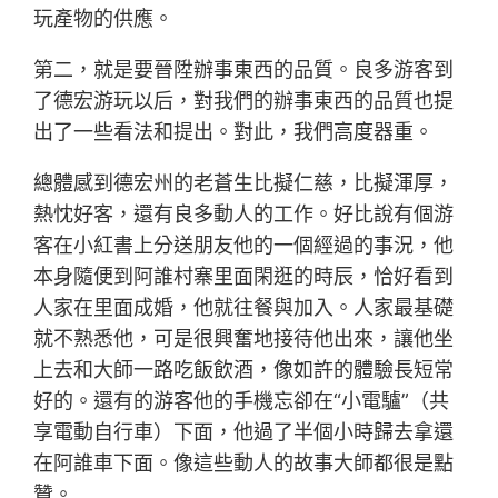
玩產物的供應。
第二，就是要晉陞辦事東西的品質。良多游客到
了德宏游玩以后，對我們的辦事東西的品質也提
出了一些看法和提出。對此，我們高度器重。
總體感到德宏州的老蒼生比擬仁慈，比擬渾厚，
熱忱好客，還有良多動人的工作。好比說有個游
客在小紅書上分送朋友他的一個經過的事況，他
本身隨便到阿誰村寨里面閑逛的時辰，恰好看到
人家在里面成婚，他就往餐與加入。人家最基礎
就不熟悉他，可是很興奮地接待他出來，讓他坐
上去和大師一路吃飯飲酒，像如許的體驗長短常
好的。還有的游客他的手機忘卻在“小電驢”（共
享電動自行車）下面，他過了半個小時歸去拿還
在阿誰車下面。像這些動人的故事大師都很是點
贊。