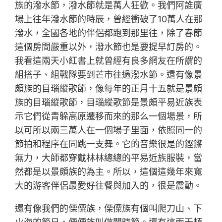
族的潑水節，潑水節就是萬人狂歡。我們阿誰廣
場上往年潑水節的時辰，曾經衝破了10萬人在那
潑水，全國各地的伴侶都跑到那里往，除了春節
這個房間嚴重以外，潑水節也是要提早訂房的。
我看這兩天小紅書上就曾經有良多網友在所謂的
組搭子、組戰隊要到芒市往過潑水節。還有像景
頗族的目瑙縱歌節，像每年的正月十五就是景頗
族的目瑙縱歌節，目瑙縱歌節是景頗平易近族表
示它們從青躲高原遷移而來的那么一個場景，所
以可所以兩三萬人在一個場子里面，依照同一的
節拍和程序在同跳一支舞。它的音樂很是的鏗鏘
無力，大師都穿戴林林總總的平易近族服裝，當
然都是以景頗族的為主。所以，這個這幾年來寬
大的游客伴侶最愛好往餐與加入的，很是震動。
還有像我們的傈僳族，傈僳族有個叫爬刀山、下