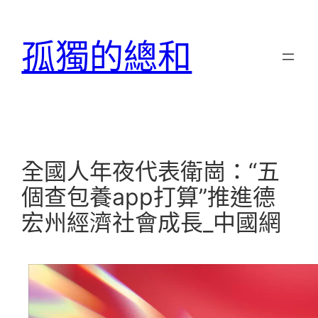
跳
至
孤獨的總和
主
要
內
容
全國人年夜代表衛崗：“五
個查包養app打算”推進德
宏州經濟社會成長_中國網