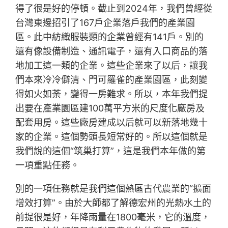
得了很是好的停頓。截止到2024年，我們曾經從
台灣東邊招引了167戶企業落戶我們的產業園
區。此中紡織服裝類的企業曾經有141戶。別的
還有像設備制造、通訊電子，還有入口商品的落
地加工這一類的企業。這些企業來了以后，讓我
們本來冷冷僻清、門可羅雀的產業園區，此刻變
得如火如荼，變得一房難求。所以，本年我們提
出要在產業園區建100萬平方米的尺度化廠房及
配套用房。這些廠房建成以后就可以新落地幾十
家的企業。這個勢頭長短常好的。所以這個就是
我們說的這個“筑巢打算”，這是我們本年做的第
一項重點任務。
別的一項任務就是我們這個熱區古代農業的“擴面
增效打算”。由於大師都了解德宏州的光熱水土的
前提很是好，年降雨量在1800毫米，它的溫度，