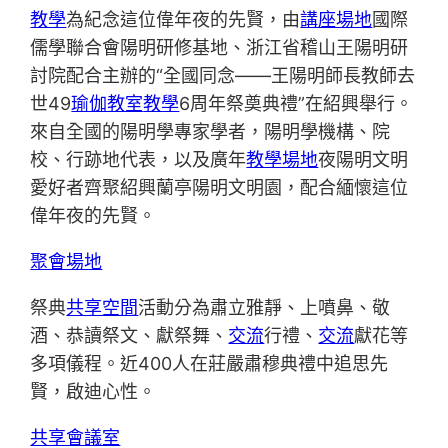
教學
為紀念這位偉年夜的先賢，由
講座場地
國際
儒學聯合會陽明研修基地、浙江省稽山王陽明研
討院配合主辦的“全國同念——王陽明師長教師去
世49
瑜伽教室
教學
6周年祭奠典禮”在紹興舉行。
來自全國的陽明學專家學者，陽明學機構、院
校、行跡地代表，以及廣年
教學場地
夜陽明文明
愛好者齊聚紹興蘭亭陽明文明園，配合緬懷這位
偉年夜的先賢。
聚會場地
祭典
共享空間
活動分為肅立雅靜、上噴鼻、敬
酒、恭讀祭文、獻祭舞、
交流
行禮、
交流
獻花等
多項儀程。近400人在莊嚴肅穆典禮中追思先
賢，啟迪心性。
共享會議室