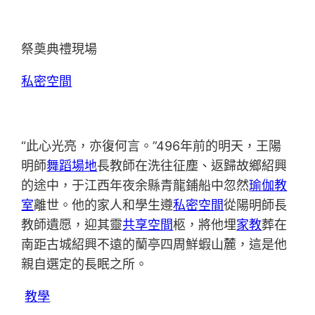
祭奠典禮現場
私密空間
“此心光亮，亦復何言。”496年前的明天，王陽
明師
舞蹈場地
長教師在洗往征塵、返歸故鄉紹興
的途中，于江西年夜余縣青龍鋪船中忽然
瑜伽教
室
離世。他的家人和學生遵
私密空間
從陽明師長
教師遺愿，迎其靈
共享空間
柩，將他埋
家教
葬在
南距古城紹興不遠的蘭亭四周鮮蝦山麓，這是他
親自選定的長眠之所。
教學