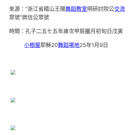
來源：“浙江省稽山王陽
舞蹈教室
明研討院公
交流
眾號”微信公眾號
時間：孔子二五七五年歲次甲辰臘月初旬日戊寅
小樹屋
耶穌20
舞蹈場地
25年1月9日