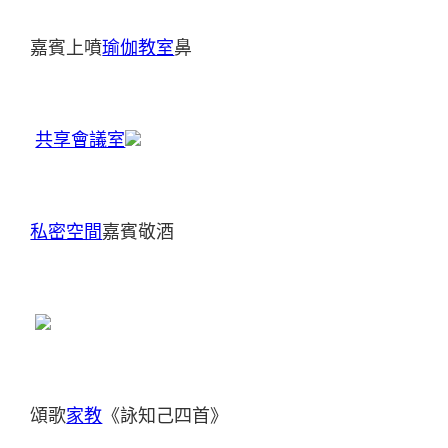
嘉賓上噴
瑜伽教室
鼻
共享會議室
私密空間
嘉賓敬酒
頌歌
家教
《詠知己四首》