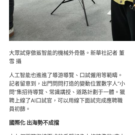
大眾試穿傲鯊智能的機械外骨骼。新華社記者 董
雪 攝
人工智能也進進了導游導覽、口試僱用等範疇。
記者留意到，出門問問打造的變動位置數字人“小
問”集招待導覽、常識講授、道路計劃于一體。獵
聘上線了AI口試官，可以用線下面試完成應聘職
員初篩。
國際化 出海勢不成擋