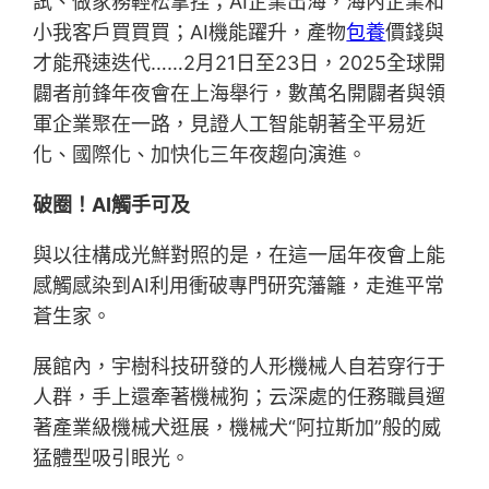
試、做家務輕松拿捏；AI企業出海，海內企業和
小我客戶買買買；AI機能躍升，產物
包養
價錢與
才能飛速迭代……2月21日至23日，2025全球開
闢者前鋒年夜會在上海舉行，數萬名開闢者與領
軍企業聚在一路，見證人工智能朝著全平易近
化、國際化、加快化三年夜趨向演進。
破圈！AI觸手可及
與以往構成光鮮對照的是，在這一屆年夜會上能
感觸感染到AI利用衝破專門研究藩籬，走進平常
蒼生家。
展館內，宇樹科技研發的人形機械人自若穿行于
人群，手上還牽著機械狗；云深處的任務職員遛
著產業級機械犬逛展，機械犬“阿拉斯加”般的威
猛體型吸引眼光。