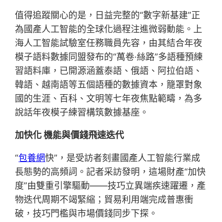
值得追蹤關心的是，日益完整的“數字新基建”正
為國產人工智能的全球化過程注進微弱動能。上
海人工智能試驗室任務職員先容，由其結合年夜
模子語料數據同盟發布的“萬卷·絲路”多語種預練
習語料庫，已開源涵蓋泰語、俄語、阿拉伯語、
韓語、越南語等五個語種的數據資本，籠罩對象
國的生涯、百科、文明等七年夜焦點範疇，為多
說話年夜模子練習構筑數據基座。
加快化 機能與價錢飛速迭代
“
包養網
快”，是受訪者刻畫國產人工智能行業成
長態勢的高頻詞。記者采訪發明，這場財產“加快
度”由雙重引擎驅動——技巧立異端疾速躍遷，產
物迭代周期不竭緊縮；貿易利用端完成普惠衝
破，技巧門檻與市場價錢同步下探。