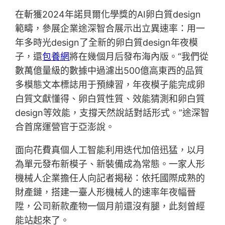
在斬獲2024年諾貝爾化學獎的AI卵白質design
範疇，參展企業途深智合展示出立異速率：用一
年多時光design了全新的卵白質design年夜模
子，還
包養網
將在幾個月后發布海內版。“我們從
數萬億量級的數據中過濾出500億高東西的品質
多模態文本標誌用于預練習，年夜模子能完成卵
白質文獻懂得、卵白質性質、效能猜測和卵白質
design等效能，支撐天然說話對話形式。”途深智
合首席運營官于亞澎說。
面向花費真個人工智能利用迭代加倍迅猛，以月
為單元發布新模子、新裝備成為常態。一家人形
機械人企業擔任人向記者揭秘：依托國際成熟的
財產鏈，搭建一臺人形機械人的速率年夜幅晉
陞，公司新款產物一個月前還沒有腿，此刻曾經
能站起來了。