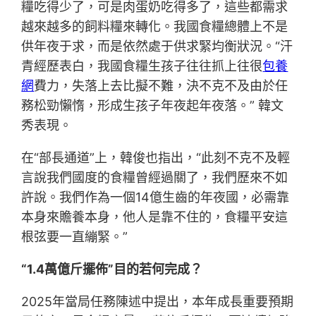
糧吃得少了，可是肉蛋奶吃得多了，這些都需求
越來越多的飼料糧來轉化。我國食糧總體上不是
供年夜于求，而是依然處于供求緊均衡狀況。“汗
青經歷表白，我國食糧生孩子往往抓上往很
包養
網
費力，失落上去比擬不難，決不克不及由於任
務松勁懶惰，形成生孩子年夜起年夜落。” 韓文
秀表現。
在“部長通道”上，韓俊也指出，“此刻不克不及輕
言說我們國度的食糧曾經過關了，我們歷來不如
許說。我們作為一個14億生齒的年夜國，必需靠
本身來贍養本身，他人是靠不住的，食糧平安這
根弦要一直繃緊。”
“1.4萬億斤擺佈”目的若何完成？
2025年當局任務陳述中提出，本年成長重要預期