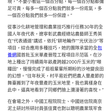
現，“不要小看這一個百分點，每一個百分點都彌
足可貴，每多一個百分點我們就多一份底氣，多
一個百分點我們就多一份保證。”
從事沙化耕地管理和農業技巧推行任務30年的全
國人年夜代表，遼寧彰武農經總站農藝師王秀英
在“代表通道”講述，依托“耕地輪作”“光伏治沙”等
項目，綜合應用多種技巧，她的團隊承當的全
包
養網
國首批玉米單產晉陞工程項目示范區，在沙
地上種出了持續兩年畝產跨越2000斤玉米的“噸
糧田”，慢慢完成了祖祖輩輩所期盼的沙地變良田
的幻想。“往年秋天，村平易近們把農人豐產節的
舞臺搬到了年夜豐產的玉米地里，我也異樣身在
此中，逼真地看到了同鄉們臉上瀰漫著的喜悅。”
在會場之外，中國工程院院士、中國迷信院南京
泥土研討所研討員張佳寶也對以聰明農業筑牢食