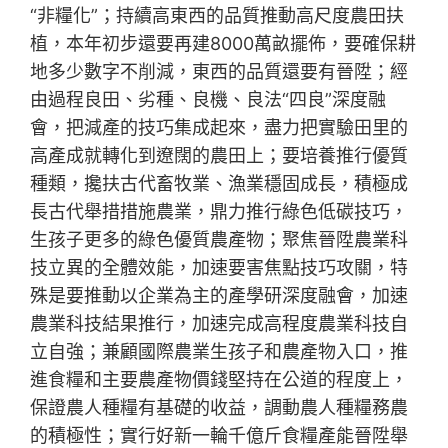
“非糧化”；持續高東西的品質推動高尺度農田扶
植，本年初步還要再建8000萬畝擺佈，要確保耕
地多少數字不削減，東西的品質還要有晉陞；經
由過程良田、劣種、良機、良法“四良”深度融
會，把減產的技巧集成起來，盡力把實驗田里的
高產成就轉化到遼闊的農田上；要培養推行優質
種類，攙扶古代畜牧業、漁業穩固成長，積極成
長古代舉措措施農業，鼎力推行綠色低碳技巧，
生孩子更多的綠色優質農產物；聚焦晉陞農業科
技立異的全體效能，加速要害焦點技巧攻關，特
殊是要推動以企業為主的產學研深度融會，加速
農業科技結果推行，加速完成高程度農業科技自
立自強；兼顧國際農業生孩子和農產物入口，推
進食糧和主要農產物價錢堅持在公道的程度上，
保證農人種糧有基礎的收益，調動農人種糧務農
的積極性；實行好新一輪千億斤食糧產能晉陞舉