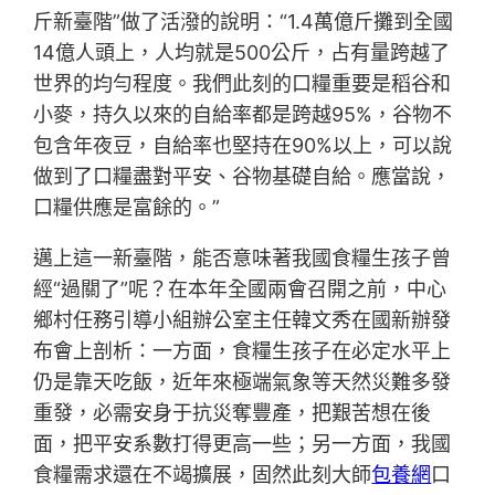
斤新臺階”做了活潑的說明：“1.4萬億斤攤到全國
14億人頭上，人均就是500公斤，占有量跨越了
世界的均勻程度。我們此刻的口糧重要是稻谷和
小麥，持久以來的自給率都是跨越95%，谷物不
包含年夜豆，自給率也堅持在90%以上，可以說
做到了口糧盡對平安、谷物基礎自給。應當說，
口糧供應是富餘的。”
邁上這一新臺階，能否意味著我國食糧生孩子曾
經“過關了”呢？在本年全國兩會召開之前，中心
鄉村任務引導小組辦公室主任韓文秀在國新辦發
布會上剖析：一方面，食糧生孩子在必定水平上
仍是靠天吃飯，近年來極端氣象等天然災難多發
重發，必需安身于抗災奪豐產，把艱苦想在後
面，把平安系數打得更高一些；另一方面，我國
食糧需求還在不竭擴展，固然此刻大師
包養網
口