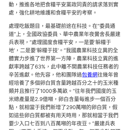
動，推進各地把食糧平安黨政同責的請求落到實
處，強化耕地維護和食糧平安的考察。
處理吃飯題目，最基礎前途在科技。在“委員通
道”上，全國政協委員、華中農業年夜黌舍長嚴建
兵表現，“處理國度食糧平安，一是要‘躲糧于
地’，二是要‘躲糧于技’。”我國農業科技立異的全
體實力步進了世界第一方陣，農業科技立異的進
獻率跨越了63%，此中離不開農業科技任務者的
辛苦進獻。他先容，他和團隊過
包養網
往幾年曾
經培養了多個卵白質含量跨越百分之十的玉米種
類并且推行了1000多萬畝。“往年我們國度的玉
米總產量是2.9億噸，卵白含量每進步一個百分
點，就相當于我們新增了290萬噸的卵白質，假
如這些卵白質都被有用天時用，那就相當于我們
要少入口七百到八百萬噸的年夜豆。”嚴建兵表