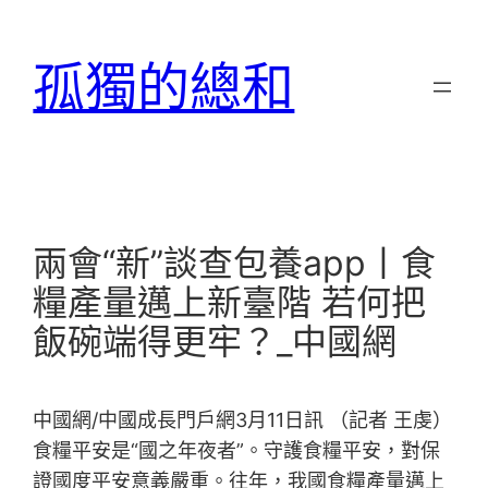
跳
至
孤獨的總和
主
要
內
容
兩會“新”談查包養app丨食
糧產量邁上新臺階 若何把
飯碗端得更牢？_中國網
中國網/中國成長門戶網3月11日訊 （記者 王虔）
食糧平安是“國之年夜者”。守護食糧平安，對保
證國度平安意義嚴重。往年，我國食糧產量邁上