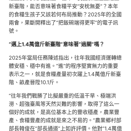
新臺階，能否意味著食糧平安“安枕無憂”？本年
的食糧生孩子又該若何布局推動？2025年的全國
兩會，果斷開釋出了“把飯碗端得更牢”的電子訊
號。
“邁上1.4萬億斤新臺階”意味著“過關”嗎？
2025年當局任務陳述指出，往年我國經濟運轉總
體安穩、穩中有進。“進”的程序堅實無力的重要
表示之一，就是食糧產量初次躍上1.4萬億斤新臺
階、畝產晉陞10.1斤。
“往年我們戰勝了比擬嚴重的低溫干旱、極端洪
澇、超強臺風等天然災難的影響，取得了這么一
個好的成就，是高位基本上的豐收穩產，農業豐
產、食糧豐產的成就是來之不易的。”農業鄉村部
部長韓俊在“部長通道”上如許評價。他對“1.4萬億