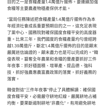
目的之一是食糧產量1.4萬億斤擺佈。要連續加強
食糧等主要農產物穩產保供才能。
“當局任務陳述把食糧產量1.4萬億斤擺佈作為本
年經濟社會成長重要預期目的之一，這充足表現
了黨中心、國務院對確保國度食糧平安的高度器
重。比來三年，我們國度的食糧產量均勻曾經跨
越1.39萬億斤，斷定1.4萬億斤擺佈的目的是顛末
嚴厲迷信論證的，顛末盡力也是可以完成的。”韓
俊表現，篡奪全年農業和食糧的豐產要抓好三件
年夜事：抓好穩面積、增單產、提品德、強科
技，抓好強農惠農富農政策的落實，抓好義務的
落實。
韓俊對這“三件年夜事”停止了具體解讀：確保國
度食糧平安，必需嚴守耕地紅線，嚴厲耕地占補
均衡，要果斷遏制耕地“非農化”，有用避免耕地