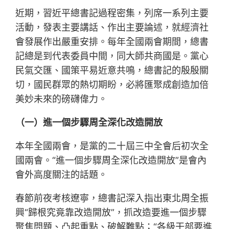
近期，習近平總書記過程密集，列席一系列主要
活動，發表主要講話、作出主要論述，就經濟社
會發展作出嚴重安排。每年全國兩會期間，總書
記總是到代表委員中間，同大師共商國是。黨心
民氣交匯、國策平易近意共鳴，總書記的殷殷關
切，國民群眾的熱切期盼，必將匯聚成創造加倍
美妙未來的磅礴偉力。
（一）進一個步驟周全深化改造開放
本年全國兩會，是黨的二十屆三中全會后初次全
國兩會。“進一個步驟周全深化改造開放”是會內
會外高度關注的話題。
春節前夜考核遼寧，總書記深入指出東北周全振
興“歸根究竟靠改造開放”，抓改造要進一個步驟
聚焦問題、凸起重點、破解難點；“各級干部要進