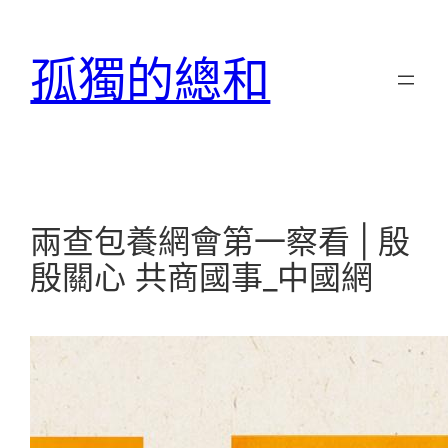
跳
至
孤獨的總和
主
要
內
容
兩查包養網會第一察看 | 殷
殷關心 共商國事_中國網