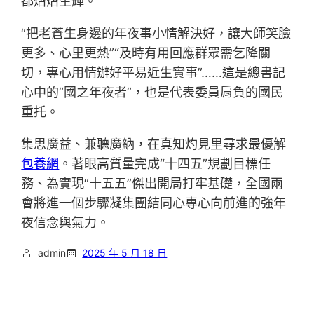
都熠熠生輝。
“把老蒼生身邊的年夜事小情解決好，讓大師笑臉
更多、心里更熱”“及時有用回應群眾需乞降關
切，專心用情辦好平易近生實事”……這是總書記
心中的“國之年夜者”，也是代表委員肩負的國民
重托。
集思廣益、兼聽廣納，在真知灼見里尋求最優解
包養網
。著眼高質量完成“十四五”規劃目標任
務、為實現“十五五”傑出開局打牢基礎，全國兩
會將進一個步驟凝集團結同心專心向前進的強年
夜信念與氣力。
admin
2025 年 5 月 18 日