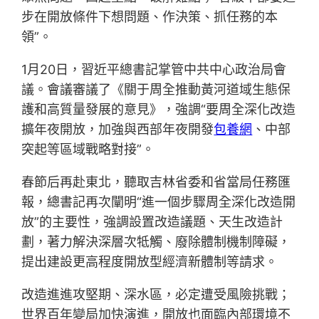
步在開放條件下想問題、作決策、抓任務的本
領”。
1月20日，習近平總書記掌管中共中心政治局會
議。會議審議了《關于周全推動黃河道域生態保
護和高質量發展的意見》，強調“要周全深化改造
擴年夜開放，加強與西部年夜開發
包養網
、中部
突起等區域戰略對接”。
春節后再赴東北，聽取吉林省委和省當局任務匯
報，總書記再次闡明“進一個步驟周全深化改造開
放”的主要性，強調設置改造議題、天生改造計
劃，著力解決深層次牴觸、廢除體制機制障礙，
提出建設更高程度開放型經濟新體制等請求。
改造進進攻堅期、深水區，必定遭受風險挑戰；
世界百年變局加快演進，開放也面臨內部環境不