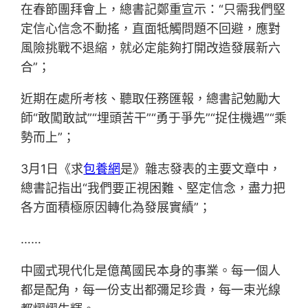
在春節團拜會上，總書記鄭重宣示：“只需我們堅
定信心信念不動搖，直面牴觸問題不回避，應對
風險挑戰不退縮，就必定能夠打開改造發展新六
合”；
近期在處所考核、聽取任務匯報，總書記勉勵大
師“敢闖敢試”“埋頭苦干”“勇于爭先”“捉住機遇”“乘
勢而上”；
3月1日《求
包養網
是》雜志發表的主要文章中，
總書記指出“我們要正視困難、堅定信念，盡力把
各方面積極原因轉化為發展實績”；
……
中國式現代化是億萬國民本身的事業。每一個人
都是配角，每一份支出都彌足珍貴，每一束光線