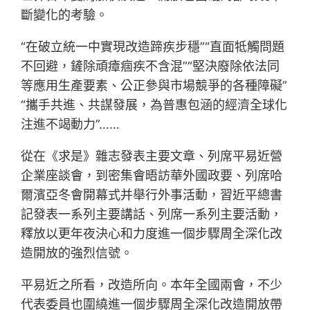
斷變化的考驗。
“在破立統一中實現改造蹄疾步穩”“直面牴觸問題
不回避，鏟除頑瘴痼疾不含混”“堅決廢除依法同
等應用生產要素、公正參與市場競爭的各種障礙”
“攜手共進、共謀發展，為普惠包涵的經濟全球化
注進不竭動力”……
從在《求是》雜志發表主要文章、列席平易近營
企業座談會，到密集會晤訪華外國政要、列席哈
爾濱亞冬會開幕式并舉行外事活動，習近平總書
記發表一系列主要講話、列席一系列主要活動，
釋放以更年夜決心和力度進一個步驟周全深化改
造開放的強烈信號。
平易近之所看，改造所向。本年全國兩會，不少
代表委員也圍繞進一個步驟周全深化改造開放帶