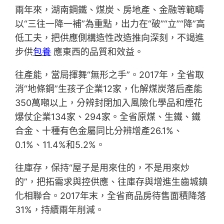
兩年來，湖南鋼鐵、煤炭、房地產、金融等範疇
以“三往一降一補”為重點，出力在“破”“立”“降”高
低工夫，把供應側構造性改造推向深刻，不竭進
步供
包養
應東西的品質和效益。
往產能，當局揮舞“無形之手”。2017年，全省取
消“地條鋼”生孩子企業12家，化解煤炭落后產能
350萬噸以上，分辨封閉加入風險化學品和煙花
爆仗企業134家、294家。全省原煤、生鐵、鐵
合金、十種有色金屬同比分辨增產26.1%、
0.1%、11.4%和5.2%。
往庫存，保持“屋子是用來住的，不是用來炒
的”，把拓需求與控供應、往庫存與增進生齒城鎮
化相聯合。2017年末，全省商品房待售面積降落
31%，持續兩年削減。