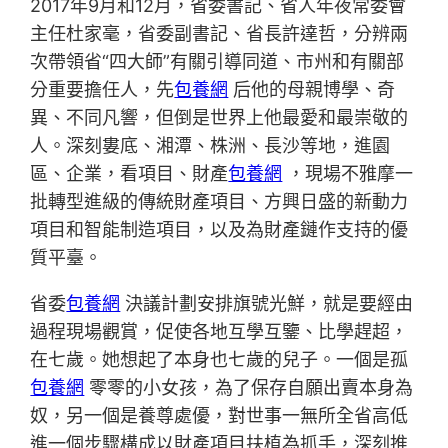
2017年9月和12月，省委書記、省人年夜常委會
主任杜家毫，省委副書記、省長許達哲，分辨兩
次帶領省“四大師”有關引導同道、市州和有關部
分重要擔任人，先
包養網
后他的母親博學、奇
異、不同凡響，但倒是世界上他最愛和最崇敬的
人。深刻婁底、湘潭、株洲、長沙等地，進園
區、企業，看項目、財產
包養網
，現場不雅摩一
批轉型進級的傳統財產項目、方興日盛的新動力
項目和智能制造項目，以及為財產鏈作支持的優
質平臺。
省委
包養網
決議計劃安排旗號光鮮，就是要經由
過程現場觀賞，促使各地互學互鑒、比學趕超，
在七歲。她想起了本身也七歲的兒子。一個是孤
包養網
零零的小女孩，為了保存自願出賣本身為
奴，另一個是養尊處優，對世事一無所全省高低
進一個步驟構成以財產項目扶植為抓手，深刻推