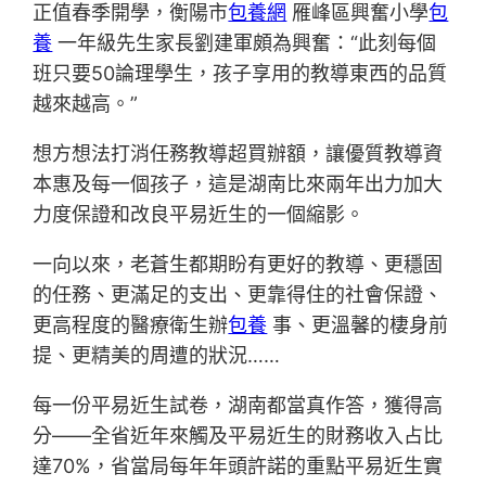
正值春季開學，衡陽市
包養網
雁峰區興奮小學
包
養
一年級先生家長劉建軍頗為興奮：“此刻每個
班只要50論理學生，孩子享用的教導東西的品質
越來越高。”
想方想法打消任務教導超買辦額，讓優質教導資
本惠及每一個孩子，這是湖南比來兩年出力加大
力度保證和改良平易近生的一個縮影。
一向以來，老蒼生都期盼有更好的教導、更穩固
的任務、更滿足的支出、更靠得住的社會保證、
更高程度的醫療衛生辦
包養
事、更溫馨的棲身前
提、更精美的周遭的狀況……
每一份平易近生試卷，湖南都當真作答，獲得高
分——全省近年來觸及平易近生的財務收入占比
達70%，省當局每年年頭許諾的重點平易近生實