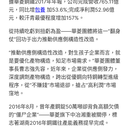
據華菱鋼鐵2017年年報，公司完成營收765.11億
元，同比增
包養
加53.6%;完成凈利潤52.96億
元，較汗青最優程度增加157%。
從持續吃虧到扭虧為盈——華菱團體將這一“翻身
仗”回功于出力推動供應側構造性改造。
“推動供應側構造性改造，對生孩子企業而言，就
是要優化產物構造，知足市場需求。”華菱團體董
事長曹志強先容，近年來，企業從供應側發力，
深度調劑產物構造，跨出從優鋼向特鋼轉型進級
程序，從“不賺錢”市場退卻，搶占“高利潤”市場
窪地。
2016年8月，曾年產鋼錠50萬噸卻背負高額欠債
的“僵尸企業”——華菱旗下中冶湘重被關停，標
志著湖南2016年鋼鐵往產能義務提早完成。