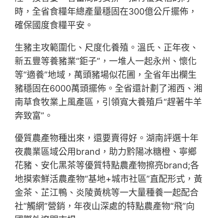
時，全省食糧年總產量穩固在300億公斤擺佈，
確保國度食糧平安。
生豬主攻範圍化、尺度化養殖。溫氏、正年夜、
新五豐等養豬業“鉅子”，一堆人一起永州、懷化
等“適養”地域，萬頭豬場似花圃，全省年出欄生
豬穩固在6000萬頭擺佈。全省還計劃了湘西、湘
南草食牧業上風產區，引領寬大養殖戶“趕著牛羊
奔致富”。
優質農產物種出來，還要賣得好。湖南評選十年
夜農業區域公用brand，助力黔陽冰糖橙、寧鄉
花豬、安化黑茶等優質特點農產物擦亮brand;各
地摸索鮮活農產物“基地+城市社區”直配形式，黃
金茶、芷江鴨、炎陵黃桃等一大量種養一起配合
社“觸網”營銷，年夜山深處的特點農產物“飛”向