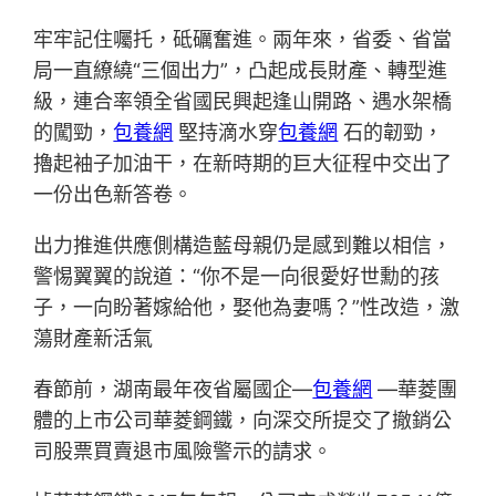
牢牢記住囑托，砥礪奮進。兩年來，省委、省當
局一直繚繞“三個出力”，凸起成長財產、轉型進
級，連合率領全省國民興起逢山開路、遇水架橋
的闖勁，
包養網
堅持滴水穿
包養網
石的韌勁，
擼起袖子加油干，在新時期的巨大征程中交出了
一份出色新答卷。
出力推進供應側構造藍母親仍是感到難以相信，
警惕翼翼的說道：“你不是一向很愛好世勳的孩
子，一向盼著嫁給他，娶他為妻嗎？”性改造，激
蕩財產新活氣
春節前，湖南最年夜省屬國企—
包養網
—華菱團
體的上市公司華菱鋼鐵，向深交所提交了撤銷公
司股票買賣退市風險警示的請求。