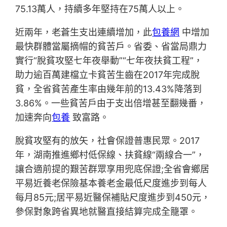
75.13萬人，持續多年堅持在75萬人以上。
近兩年，老蒼生支出連續增加，此
包養網
中增加
最快群體當屬摘帽的貧苦戶。省委、省當局鼎力
實行“脫貧攻堅七年夜舉動”“七年夜扶貧工程”，
助力逾百萬建檔立卡貧苦生齒在2017年完成脫
貧，全省貧苦產生率由幾年前的13.43%降落到
3.86%。一些貧苦戶由于支出倍增甚至翻幾番，
加速奔向
包養
致富路。
脫貧攻堅有的放矢，社會保證普惠民眾。2017
年，湖南推進鄉村低保線、扶貧線“兩線合一”，
讓合適前提的艱苦群眾享用兜底保證;全省會鄉居
平易近養老保險基本養老金最低尺度進步到每人
每月85元;居平易近醫保補貼尺度進步到450元，
參保對象跨省異地就醫直接結算完成全籠罩。