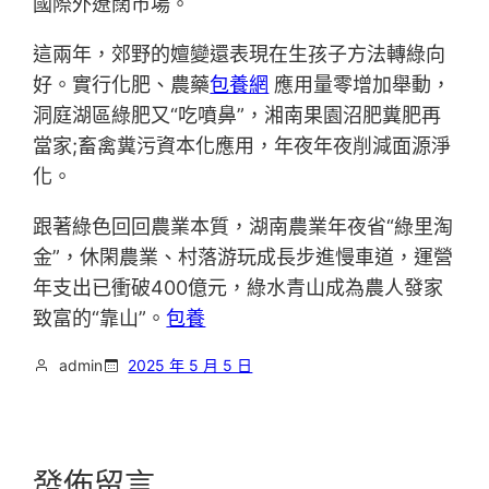
國際外遼闊市場。
這兩年，郊野的嬗變還表現在生孩子方法轉綠向
好。實行化肥、農藥
包養網
應用量零增加舉動，
洞庭湖區綠肥又“吃噴鼻”，湘南果園沼肥糞肥再
當家;畜禽糞污資本化應用，年夜年夜削減面源淨
化。
跟著綠色回回農業本質，湖南農業年夜省“綠里淘
金”，休閑農業、村落游玩成長步進慢車道，運營
年支出已衝破400億元，綠水青山成為農人發家
致富的“靠山”。
包養
admin
2025 年 5 月 5 日
發佈留言