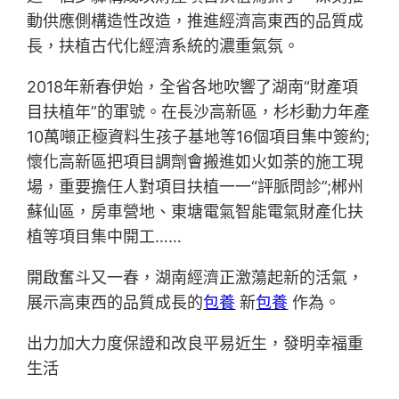
動供應側構造性改造，推進經濟高東西的品質成
長，扶植古代化經濟系統的濃重氣氛。
2018年新春伊始，全省各地吹響了湖南“財產項
目扶植年”的軍號。在長沙高新區，杉杉動力年產
10萬噸正極資料生孩子基地等16個項目集中簽約;
懷化高新區把項目調劑會搬進如火如荼的施工現
場，重要擔任人對項目扶植一一“評脈問診”;郴州
蘇仙區，房車營地、東塘電氣智能電氣財產化扶
植等項目集中開工……
開啟奮斗又一春，湖南經濟正激蕩起新的活氣，
展示高東西的品質成長的
包養
新
包養
作為。
出力加大力度保證和改良平易近生，發明幸福重
生活