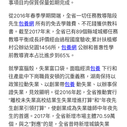
事項目均保質保量如期完成。
從2016年春季學期開端，全省一切任務教導階段
先生
包養網
所有的免去學雜費、不花錢獲供教科
書。截至2017年末，全省已有89個縣域城鄉任務
教導平衡成長評價經由過程國度驗收;累計扶植鄉
村公辦幼兒園1456所，
包養網
公辦和普惠性學
前教導資本占比進步到65%。
就學富腦殼，失業富口袋。面臨經濟
包養
下行和
往產能中下崗職員安頓的沉重義務，湖南保持以
政策拉動失業、以創業帶
包養
動失業、以辦事保
證失業，見效顯明。從2016年起，全省推動實行
“離校未失業高校結業生失業增進打算”和“年夜先
生創業引領打算”，使創業成為失業雄師中年夜先
生的首選。2017年，全省新增市場主體70.59萬
個，與之“對應”的是，全省昔時新增城鎮失業