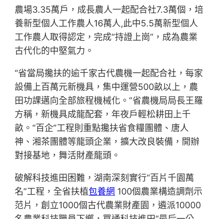
農場3.35萬戶，成長農人一起配合社7.3萬個，培
養新型個人工作農人16萬人,此中5.5萬新型個人
工作農人取得認定，完成“持證上崗”，成為農業
古代化的中堅氣力。
“省當局攙扶的逾千家古代農機一起配合社，每家
設備上百萬元新機具，集中運營500畝以上，農
田功課邁向全部旅程機械化。”省農機局局長王羅
方稱，新機具成龍配套，年夜戶輕松耕田上千
畝。“百企”工程則重點攙扶省食糧團體、唐人
神、湘茶團體等龍頭企業，擴大改良裝備，開辦
對接基地，舞活財產龍頭。
破解科技進田困難，湖南深刻實行“百片千園萬
名”工程，全省扶植
包養網
100個農業構造調劑示
范片，創立1000個古代農業財產園，遴派10000
名農業科技職員下鄉，買通科技進田“最后一公