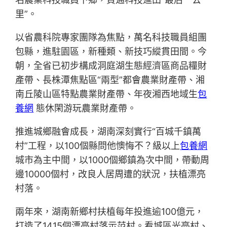
里”。
以省農科院專家團隊為焦點，萬名科技職員組團
包縣，進駐園區，新種類、新技巧縱貫田間。今
朝，全省已初步構成洞庭湖生態經濟區商品糧財
產帶、長株潭焦點區“兩型”都會農業財產帶、湘
南丘陵山區特點農業財產帶、年夜湘西地域生
包
養網
態休閑游玩農業財產帶。
推進城鄉融會成長，湖南深刻實行“百城千鎮萬
村”工程，以100個縣問他懊悔不？級以上
包養網
城市為主中間，以1000個鄉鎮為次中間，帶動周
邊10000個村，改良人居周遭的狀況，扶植漂亮
村落。
兩年來，湖南新鄉村扶植每年投進逾100億元，
打造了1415個漂亮村落示范村。看城區光亮村、