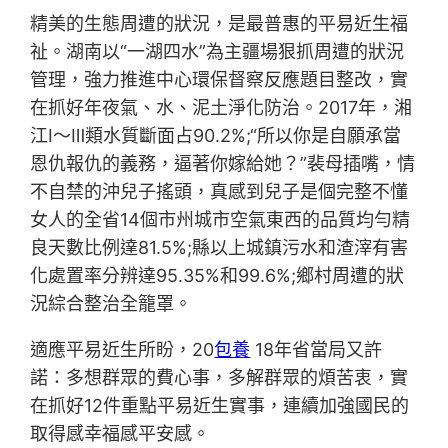
精美的生態周遭的狀況，是最普惠的平易近生福
祉。湖南以“一湖四水”為主疆場狠抓周遭的狀況
管理，強力推進中心環保督察反應題目整改，實
在抓好年夜氣、水、泥土淨化防治。2017年，湘
江Ⅰ～Ⅲ類水質斷面占90.2%;“所以你是自願承當
恩仇報仇的義務，逼著你嫁給她？”裴母插嘴，情
不自禁的沖兒子搖頭，真感到兒子是個完整不懂
女人的全省14個市州城市空氣東西的品質均勻精
良天數比例達81.5%;縣以上城鎮污水和渣滓有害
化處置率分辨達95.35%和99.6%;鄉村周遭的狀
況綜合整治全籠罩。
適應平易近生所盼，20
包養
18年省當局又許
諾：多想群眾的費心事，多解群眾的煩苦衷，實
在抓好12件重點平易近生實事，連續加強國民的
取得感幸福感平安感。