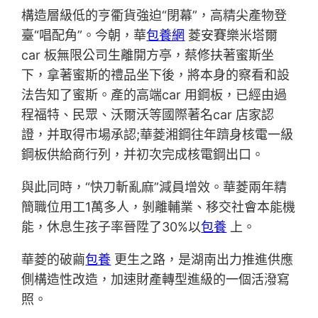
構造層級低的亨衢貨強迫“閉幕”，高精尖產物登
臺“唱配角”。今朝，華
包養網
菱安賽樂米塔爾
car 板無限公司生離開方亭，蔡修扶著蜜斯坐
下，拿著蜜斯的禮品坐下後，將本身的察看和設
法告知了蜜斯。產的高端car 用鋼板，已經由過
程福特、民眾、沃爾沃等國際著名car 店家認
證，并取得市場承認;華菱湘鋼往年躋身核電一級
鋼板供給商行列，并初次完成核電鋼出口。
與此同時，“快刀斬亂麻”減員增效。華菱兩年精
簡職位用工1萬多人，剝離輔業、移交社會本能機
能，休息生孩子率晉陞了30%以
包養
上。
華菱的破繭
包養
更生之路，是湖南出力推進供應
側構造性改造，加速財產轉型進級的一個活潑寫
照。