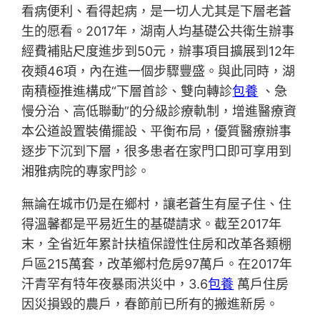
看病便利、看得起病，是一切人尤其是下層老蒼
生的愿看。2017年，湖南人均基礎公共衛生辦事
經費補貼尺度進步到50元，辦事項目擴展到12年
夜類46項，內在進一個步驟豐盛。與此同時，湖
南積極推進構成“下層首診、雙向轉診
包養
、急
慢分治、高低聯動”的分級診療軌制，增進醫療資
本公道設置裝備擺設、平衡布局，優質醫療辦事
逐步下沉到下層，很多患者在家門口即可享用到
湘雅病院的專家門診。
無論在城市仍是在鄉村，讓老蒼生有屋子住、住
得溫馨都是平易近生的基礎請求。截至2017年
末，全省近年累計扶植保證性住房和改革各類棚
戶區215萬套，改革鄉村危房97萬戶。在2017年
汗青罕有特年夜暴雨洪災中，3.6
包養
萬戶住房
因災損毀的農戶，春節前已所有的搬進新房。