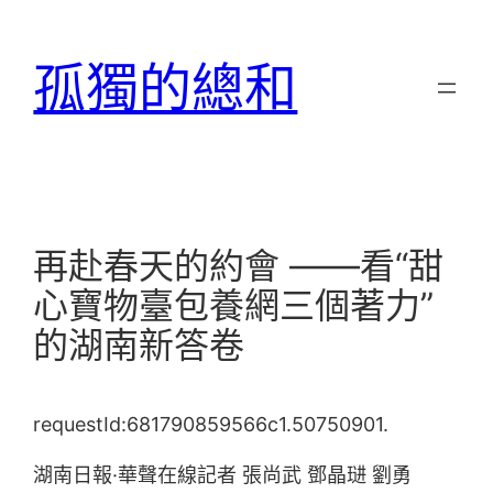
跳
至
孤獨的總和
主
要
內
容
再赴春天的約會 ——看“甜
心寶物臺包養網三個著力”
的湖南新答卷
requestId:681790859566c1.50750901.
湖南日報·華聲在線記者 張尚武 鄧晶琎 劉勇