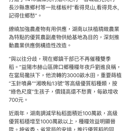
長沙縣惠鄉村等一批樣板村“看得見山,看得見水,
記得住鄉愁”。
繚繞加強農產物有用供應，湖南以扶植精緻農業
為特點的優質農副產物供給基地為目的，深刻推
動農業供應側構造性改造。
“與以往分歧，現在鄉鎮干部已不再催種雙季
稻。”益陽市赫山區牌口鄉種糧年夜戶劉進良稱，
在當局攙扶下，他流轉的3000畝水田，重要蒔植
“玉針噴鼻”“湘晚秈13號”等高級優質稻種類，按
“綠色尺度”生孩子，價錢高還不愁賣，每畝增收
700元。
近兩年，湖南調減早秈稻面積近100萬畝，高級
優質稻穩增至1000萬畝以上，種糧效益明顯晉
陞。按省委、省當局的安排，推行優質稻的同