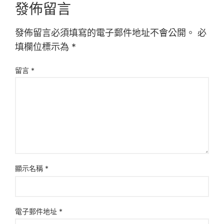
發佈留言
發佈留言必須填寫的電子郵件地址不會公開。
必
填欄位標示為
*
留言
*
顯示名稱
*
電子郵件地址
*