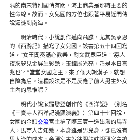
隅的南宋特別國情有關，海上商業是那時主要的
性命線。故而，女兒國的方位也跟著平易近間傳
說遷徙到南海。
明清時代，小說創作邁向飛騰，尤其吳承恩
的《西游記》描寫了女兒國。該書第五十四回寫
道，“女王聞奏滿心歡樂，對文武眾臣道：‘寡人
夜來夢見金屏生彩艷，玉鏡展光亮，乃是本日喜
兆也’。”堂堂女國之主，來了個天朝漢子，就想
自降為后。這種設法是不是反應了前人男主外女
主內的思惟呢？
明代小說家羅懋登創作的《西洋記》（別名
《三寶寺人西洋記淺顯演義》）第四十七回說，
女國的金頭
交流
宮主搶了隨三寶一道出海的馬寺
人，馬寺人告知她，本身雖是男兒身，卻已沒有
男人漢的成本，金頭宮主就往跟妹妹銀頭宮主搶